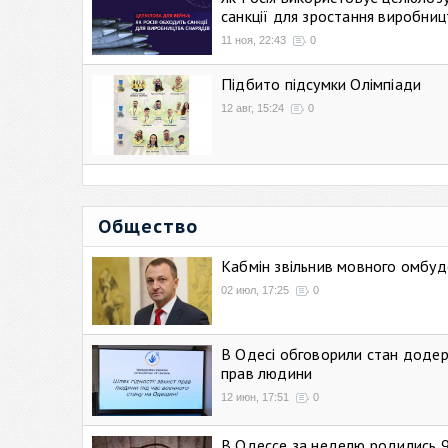
санкції для зростання виробниц
11 ноя, 22:43
0
Підбито підсумки Олімпіади
12 авг, 15:24
0
Общество
Кабмін звільнив мовного омбуд
02 июл, 17:25
0
В Одесі обговорили стан додер
прав людини
12 июн, 17:51
0
В Одессе за неделю родились 