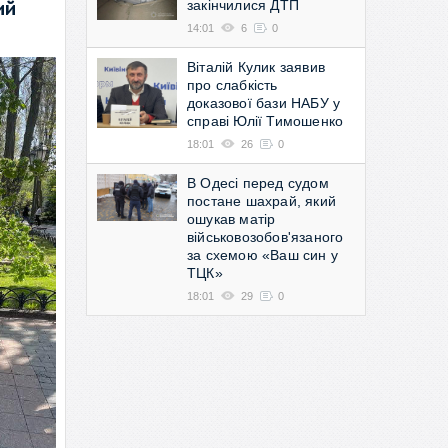
закінчилися ДТП
ий
14:01
6
0
Віталій Кулик заявив
про слабкість
доказової бази НАБУ у
справі Юлії Тимошенко
18:01
26
0
В Одесі перед судом
постане шахрай, який
ошукав матір
військовозобов'язаного
за схемою «Ваш син у
ТЦК»
18:01
29
0