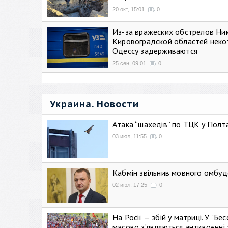
20 окт, 15:01
0
Из-за вражеских обстрелов Ни
Кировоградской областей неко
Одессу задерживаются
25 сен, 09:01
0
Украина. Новости
Атака “шахедів” по ТЦК у Полтав
03 июл, 11:55
0
Кабмін звільнив мовного омбуд
02 июл, 17:25
0
На Росії — збій у матриці. У "Б
масово зʼявляються антивоєнні 