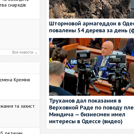
тва снарядів
Штормовой армагеддон в Одес
повалены 54 дерева за день (
Все новости →
смена Креміня
Труханов дал показания в
жання та захист
Верховной Раде по поводу пл
Миндича — бизнесмен имел
интересы в Одессе (видео)
95 детишек