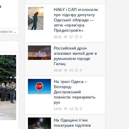
а
НАБУ і САП оголосили
в
про підозру депутату
Одеської облради —
зятю «прем'єра
Придністров'я»
новости →
20:01
27
0
Российский дрон
атаковал жилой дом в
румынском городе
Галац
09:18
24
0
На трасі Одеса –
Білгород-
Дністровський
повністю перекриють
рух
14:01
14
0
На Одещині п'яні
покатушки підлітків