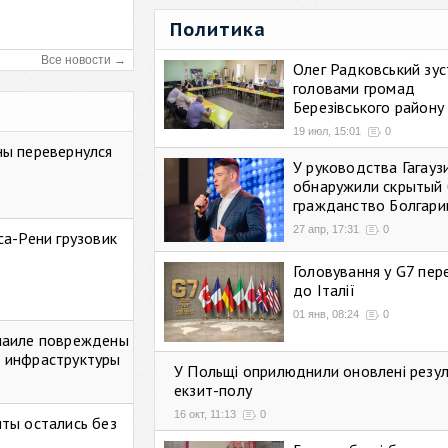
Политика
Все новости →
Олег Радковський зуст
головами громад
Березівського району
19 июл, 15:01
0
ны перевернулся
У руководства Гагауз
обнаружили скрытый 
гражданство Болгари
27 апр, 17:31
0
са-Рени грузовик
Головування у G7 пе
до Італії
01 янв, 08:24
0
маиле повреждены
 инфраструктуры
У Польщі оприлюднили оновлені резу
екзит-полу
16 окт, 11:13
0
ты остались без