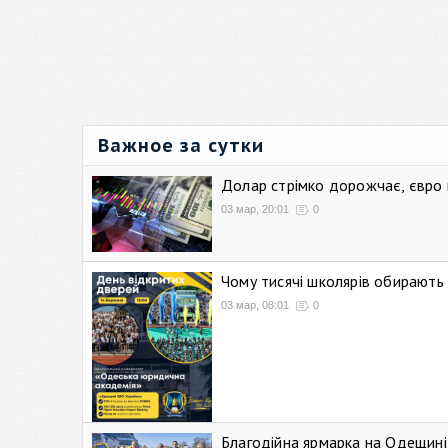
Важное за сутки
Долар стрімко дорожчає, євро
03 мар, 20:01
0
Чому тисячі школярів обирают
03 мар, 08:01
0
Благодійна ярмарка на Одещині