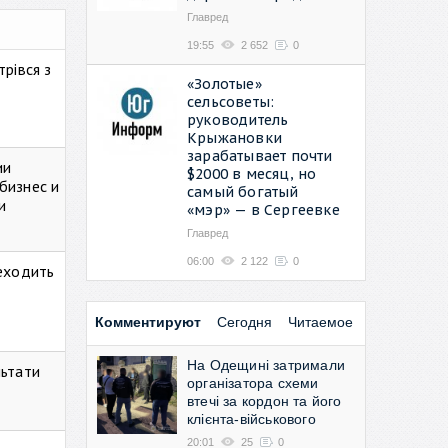
Главред
19:55
2 652
0
рівся з
«Золотые»
сельсоветы:
руководитель
Крыжановки
зарабатывает почти
ии
$2000 в месяц, но
бизнес и
самый богатый
и
«мэр» — в Сергеевке
Главред
06:00
2 122
0
реходить
Комментируют
Сегодня
Читаемое
На Одещині затримали
льтати
організатора схеми
втечі за кордон та його
клієнта-військового
20:01
25
0