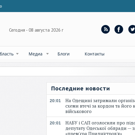
ю
Сегодня - 08 августа 2026 г
бласть
Медиа
Блоги
Контакты
Последние новости
На Одещині затримали організ
20:01
схеми втечі за кордон та його к
військового
НАБУ і САП оголосили про під
20:01
депутату Одеської облради — 
«прем'єра Придністров'я»