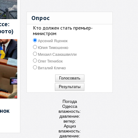
Опрос
се:
Кто должен стать премьер-
фото)
министром
Арсений Яценюк
Юлия Тимошенко
Михаил Саакашвилли
Олег Тягнибок
Виталий Кличко
Погода
Одесса
енок
влажность:
давление:
ветер:
Арциз
влажность:
давление: