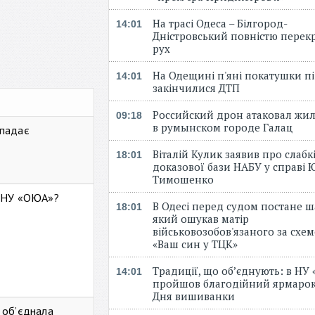
На трасі Одеса – Білгород-
14:01
Дністровський повністю перек
рух
На Одещині п'яні покатушки пі
14:01
закінчилися ДТП
Российский дрон атаковал жи
09:18
в румынском городе Галац
 падає
Віталій Кулик заявив про слабк
18:01
доказової бази НАБУ у справі Ю
Тимошенко
ь НУ «ОЮА»?
В Одесі перед судом постане ш
18:01
який ошукав матір
військовозобов'язаного за схе
«Ваш син у ТЦК»
Традиції, що об’єднують: в НУ
14:01
пройшов благодійний ярмарок
Дня вишиванки
 об’єднала