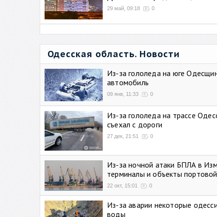
29 май, 09:18
0
Одесская область. Новости
Из-за гололеда на юге Одесщи
автомобиль
09 янв, 11:33
0
Из-за гололеда на трассе Одес
съехал с дороги
27 дек, 21:51
0
Из-за ночной атаки БПЛА в Из
терминалы и объекты портовой
22 окт, 15:01
0
Из-за аварии некоторые одесси
воды