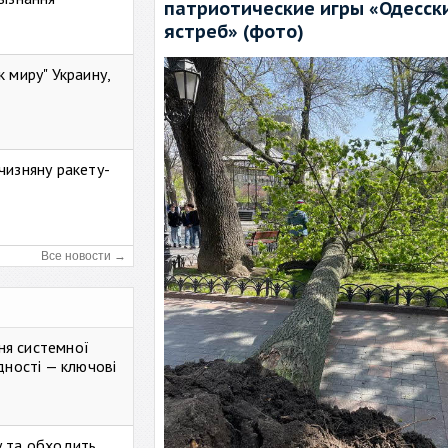
патриотические игры «Одесск
ястреб» (фото)
к миру" Украину,
чизняну ракету-
Все новости →
ня системної
дності — ключові
у та обходить