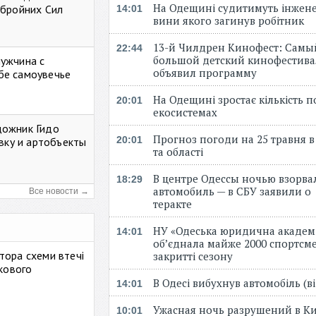
На Одещині судитимуть інжене
Збройних Сил
14:01
вини якого загинув робітник
13-й Чилдрен Кинофест: Самы
22:44
большой детский кинофестива
мужчина с
объявил программу
бе самоувечье
На Одещині зростає кількість 
20:01
екосистемах
дожник Гидо
Прогноз погоди на 25 травня в
20:01
авку и артобъекты
та області
В центре Одессы ночью взорва
18:29
автомобиль — в СБУ заявили о
Все новости →
теракте
НУ «Одеська юридична академ
14:01
об’єднала майже 2000 спортсме
тора схеми втечі
закритті сезону
ькового
В Одесі вибухнув автомобіль (
14:01
Ужасная ночь разрушений в Ки
10:01