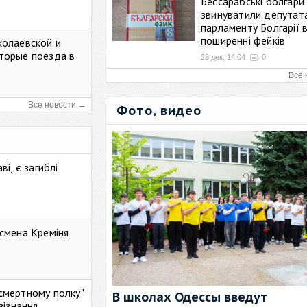
Бессарабські болгари
звинуватили депутат
парламенту Болгарії 
поширенні фейків
колаевской и
торые поезда в
28 дек, 14:04
0
Все 
Все новости →
Фото, видео
і, є загиблі
смена Креміня
ессмертному полку"
В школах Одессы введут
зізнання