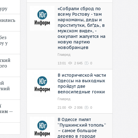
туру
«Собрали сброд по
всему Ростову - там
наркоманы, деды и
учились
проститутки, бл*дь, в
мужском виде», -
оккупант жалуется на
без
новую партию
ру у
новобранцев
Главред
нский
13:01
2 645
0
ого
»
В исторической части
Одессы на выходных
ий
пройдут две
етний
велосипедные гонки
Главред
ї
21:00
2 006
0
ним —
В Одессе пилят
“Пушкинский тополь”
– самое большое
дерево в городе