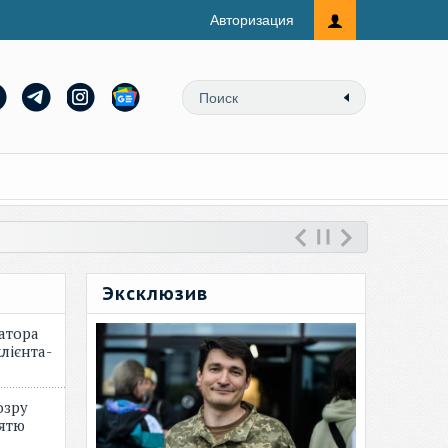
Авторизация
Эксклюзив
атора
лієнта-
озру
зятю