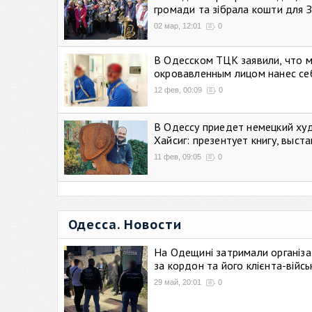
громади та зібрала кошти для 
02 мар, 12:01
0
В Одесском ТЦК заявили, что 
окровавленным лицом нанес се
12 фев, 00:09
0
В Одессу приедет немецкий ху
Хайсиг: презентует книгу, выст
11 фев, 09:05
0
Одесса. Новости
На Одещині затримали організа
за кордон та його клієнта-війс
29 май, 20:01
0