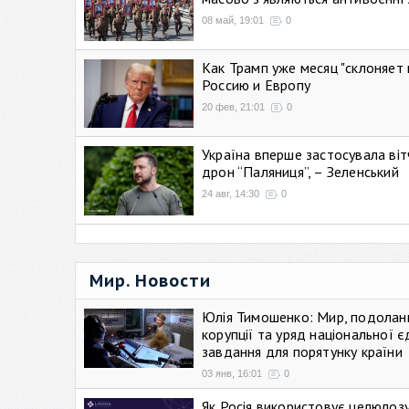
08 май, 19:01
0
Как Трамп уже месяц "склоняет 
Россию и Европу
20 фев, 21:01
0
Україна вперше застосувала віт
дрон “Паляниця”, – Зеленський
24 авг, 14:30
0
Мир. Новости
Юлія Тимошенко: Мир, подолан
корупції та уряд національної є
завдання для порятунку країни
03 янв, 16:01
0
Як Росія використовує целюлоз