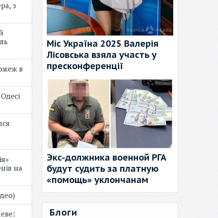
ра, з
й
ль
Міс Україна 2025 Валерія
Лісовська взяла участь у
пресконференції
пожеж в
 Одесі
лся
Экс-должника военной РГА
ія»
будут судить за платную
нів на
«помощь» уклончанам
відео)
Блоги
еве: