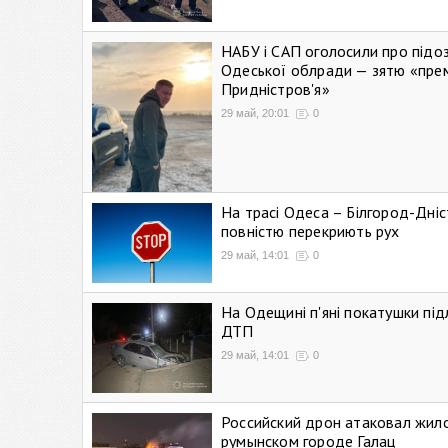
НАБУ і САП оголосили про підо
Одеської облради — зятю «пре
Придністров'я»
29 май, 20:01
0
На трасі Одеса – Білгород-Дні
повністю перекриють рух
29 май, 14:01
0
На Одещині п'яні покатушки підл
ДТП
29 май, 14:01
0
Российский дрон атаковал жил
румынском городе Галац