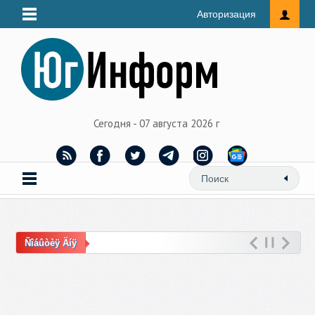
Авторизация
Сегодня - 07 августа 2026 г
Ñîáûòèÿ Äíÿ