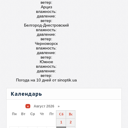
ветер:
Арциз
влажность:
давление:
ветер:
Белгород-Днестровский
влажность:
давление:
ветер:
Черноморск
влажность:
давление:
ветер:
Южное
влажность:
давление:
ветер:
Погода на 10 дней от
sinoptik.ua
Календарь
«
Август 2026 »
Пн
Вт
Ср
Чт
Пт
Сб
Вс
1
2