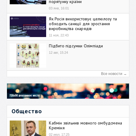
порятунку країни
03 янв, 16:01
Як Росія використовує целюлозу та
обходить санкції для зростання
виробництва снарядів
11 ноя, 22:43
Підбито підсумки Олімпіади
12 авг, 15:24
Все новости →
Общество
Кабмін звільнив мовного омбудсмена
Креміня
02 июл, 17:25