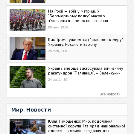
На Росії — збій у матриці. У
"Бессмертному полку" масово
зʼявляються антивоєнні зізнання
08 май, 19:01
Как Трамп уже месяц "склоняет к миру"
Украину, Россию и Европу
20 фев, 21:01
Україна вперше застосувала вітчизняну
ракету-дрон “Паляниця”, – Зеленський
24 авг, 14:30
Все новости →
Мир. Новости
Юлія Тимошенко: Мир, подолання
системної корупції та уряд національної
єдності — ключові завдання для