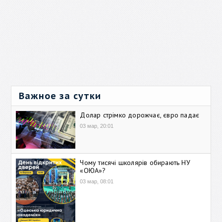
Важное за сутки
Долар стрімко дорожчає, євро падає
03 мар, 20:01
Чому тисячі школярів обирають НУ
«ОЮА»?
03 мар, 08:01