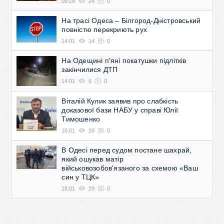
09:18
24
0
На трасі Одеса – Білгород-Дністровський
повністю перекриють рух
14:01
14
0
На Одещині п'яні покатушки підлітків
закінчилися ДТП
14:01
6
0
Віталій Кулик заявив про слабкість
доказової бази НАБУ у справі Юлії
Тимошенко
18:01
26
0
В Одесі перед судом постане шахрай,
який ошукав матір
військовозобов'язаного за схемою «Ваш
син у ТЦК»
18:01
29
0