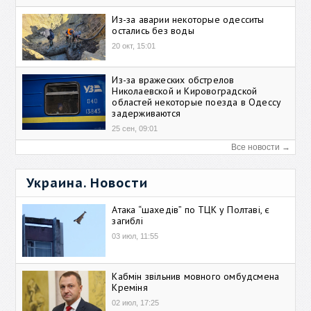
Из-за аварии некоторые одесситы
остались без воды
20 окт, 15:01
Из-за вражеских обстрелов
Николаевской и Кировоградской
областей некоторые поезда в Одессу
задерживаются
25 сен, 09:01
Все новости →
Украина. Новости
Атака “шахедів” по ТЦК у Полтаві, є
загиблі
03 июл, 11:55
Кабмін звільнив мовного омбудсмена
Креміня
02 июл, 17:25