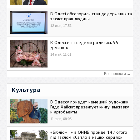
В Одесі обговорили стан додержання та
захист прав людини
12 июн, 17:51
В Одессе за неделю родились 95
детишек
14 май, 11:01
Все новости →
Культура
В Одессу приедет немецкий художник
Гидо Хайсиг: презентует книгу, выставку
и артобъекты
11 фев, 09:05
«БібліоНіч» в ОННБ пройде 14 лютого
під гаслом «Світло в наших серцях»