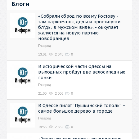
Блоги
«Собрали сброд по всему Ростову -
там наркоманы, деды и проститутки,
бл*дь, в мужском виде», - оккупант
жалуется на новую партию
новобранцев
Главред
13:01
2 645
0
В исторической части Одессы на
выходных пройдут две велосипедные
гонки
Главред
21:00
2 006
0
В Одессе пилят “Пушкинский тополь” –
самое большое дерево в городе
Главред
19:55
2 652
0
«Золотые» сельсоветы: руководитель