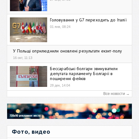
Головування у G7 переходить до Італії
01 янв, 08:24
У Польщі оприлюднили оновлені результати екзит-полу
16 окт, 11:13
Бессарабські болгари звинуватили
депутата парламенту Болгарії в
поширенні фейків
28 дек, 14:04
Все новости →
Фото, видео