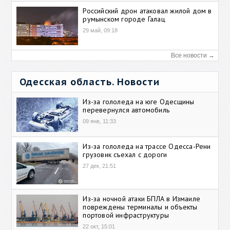
Российский дрон атаковал жилой дом в
румынском городе Галац
29 май, 09:18
Все новости →
Одесская область. Новости
Из-за гололеда на юге Одесщины
перевернулся автомобиль
09 янв, 11:33
Из-за гололеда на трассе Одесса-Рени
грузовик съехал с дороги
27 дек, 21:51
Из-за ночной атаки БПЛА в Измаиле
повреждены терминалы и объекты
портовой инфраструктуры
22 окт, 15:01