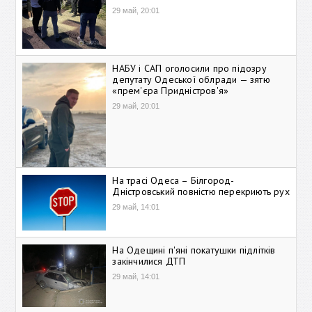
29 май, 20:01
НАБУ і САП оголосили про підозру
депутату Одеської облради — зятю
«прем'єра Придністров'я»
29 май, 20:01
На трасі Одеса – Білгород-
Дністровський повністю перекриють рух
29 май, 14:01
На Одещині п'яні покатушки підлітків
закінчилися ДТП
29 май, 14:01