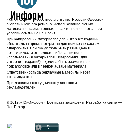
«Юг-Информ» - новостное агентство. Новости Одесской
области и южного региона. Использование любых
материалов, размещённых на сайте, разрешается при
условии ссылки на наш сайт.
При копировании материалов для интернет-изданий –
обязательна прямая открытая для поисковых систем
гиперссылка. Ссылка должна быть размещена в
независимости от полного либо частичного
использования материалов. Гиперссылка (для
интернет- изданий) – должна быть размещена в
подзаголовке или в первом абзаце материала.
Ответственность за рекламные материлы несет
рекламодатель.
Приглашаем к сотрудничеству авторов и
рекламодетелей.
© 2019, «Юг-Информ». Все права защищены. Разработка cайта —
Net-Tuning