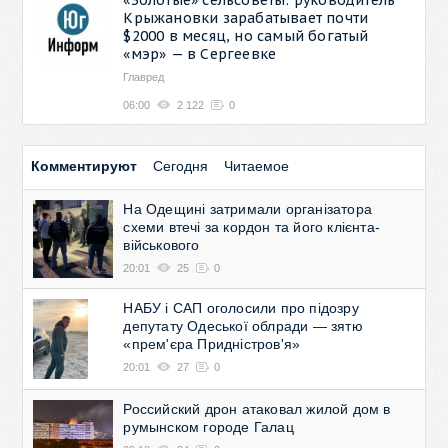
Крыжановки зарабатывает почти
$2000 в месяц, но самый богатый
«мэр» — в Сергеевке
Главред
06:00
2 122
0
Комментируют
Сегодня
Читаемое
На Одещині затримали організатора
схеми втечі за кордон та його клієнта-
військового
20:01
25
0
НАБУ і САП оголосили про підозру
депутату Одеської облради — зятю
«прем'єра Придністров'я»
20:01
27
0
Российский дрон атаковал жилой дом в
румынском городе Галац