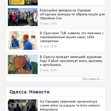
Благодійна ярмарка на Одещині
об’єднала громади та зібрала кошти для
Збройних Сил
02 мар, 12:01
В Одесском ТЦК заявили, что мужчина с
окровавленным лицом нанес себе
самоувечье
12 фев, 00:09
В Одессу приедет немецкий художник
Гидо Хайсиг: презентует книгу, выставку
и артобъекты
11 фев, 09:05
Все новости →
Одесса. Новости
На Одещині затримали організатора
схеми втечі за кордон та його клієнта-
військового