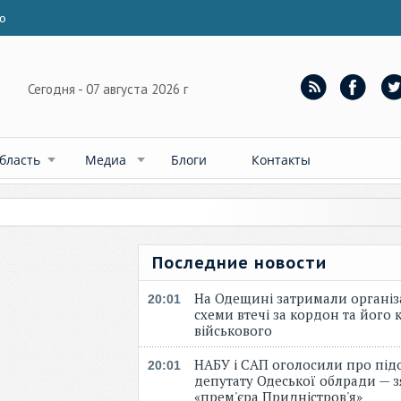
ю
Сегодня - 07 августа 2026 г
бласть
Медиа
Блоги
Контакты
Последние новости
На Одещині затримали організ
20:01
схеми втечі за кордон та його к
військового
НАБУ і САП оголосили про під
20:01
депутату Одеської облради — 
«прем'єра Придністров'я»