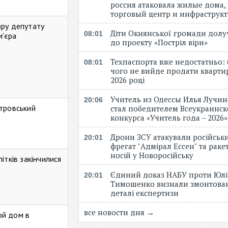
россия атаковала жилые дома,
торговый центр и инфраструк
зру депутату
Діти Окнянської громади дол
08:01
м'єра
до проекту «Постріл віри»
Техпаспорта вже недостатньо: 
08:01
чого не вийде продати кварти
2026 році
Учитель из Одессы Илья Лучи
20:06
стровський
стал победителем Всеукраинск
конкурса «Учитель года – 2026
Дрони ЗСУ атакували російськ
20:01
фрегат "Адмірал Ессен" та рак
носій у Новоросійську
ітків закінчилися
Єдиний доказ НАБУ проти Юлі
20:01
Тимошенко визнали змонтова
деталі експертизи
все новости дня →
ой дом в