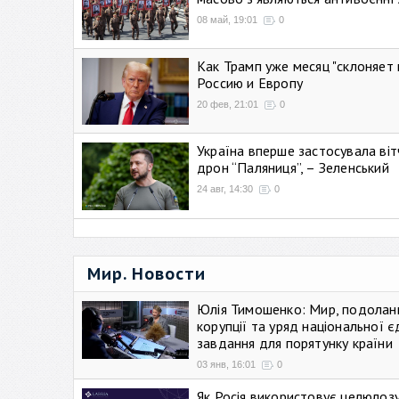
08 май, 19:01
0
Как Трамп уже месяц "склоняет 
Россию и Европу
20 фев, 21:01
0
Україна вперше застосувала віт
дрон “Паляниця”, – Зеленський
24 авг, 14:30
0
Мир. Новости
Юлія Тимошенко: Мир, подолан
корупції та уряд національної є
завдання для порятунку країни
03 янв, 16:01
0
Як Росія використовує целюлоз