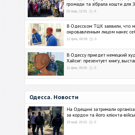
громади та зібрала кошти для 
02 мар, 12:01
0
В Одесском ТЦК заявили, что 
окровавленным лицом нанес се
12 фев, 00:09
0
В Одессу приедет немецкий ху
Хайсиг: презентует книгу, выст
11 фев, 09:05
0
Одесса. Новости
На Одещині затримали організа
за кордон та його клієнта-війс
29 май, 20:01
0