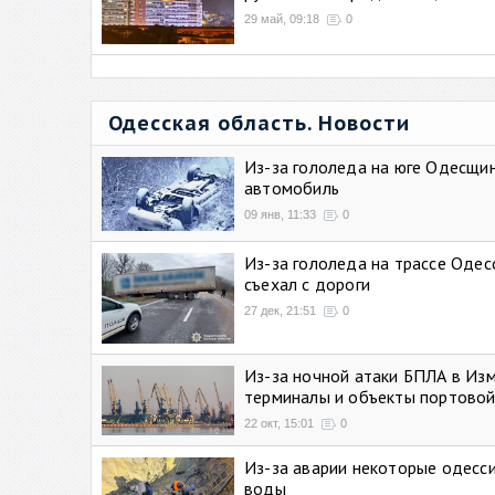
29 май, 09:18
0
Одесская область. Новости
Из-за гололеда на юге Одесщи
автомобиль
09 янв, 11:33
0
Из-за гололеда на трассе Одес
съехал с дороги
27 дек, 21:51
0
Из-за ночной атаки БПЛА в Из
терминалы и объекты портовой
22 окт, 15:01
0
Из-за аварии некоторые одесси
воды