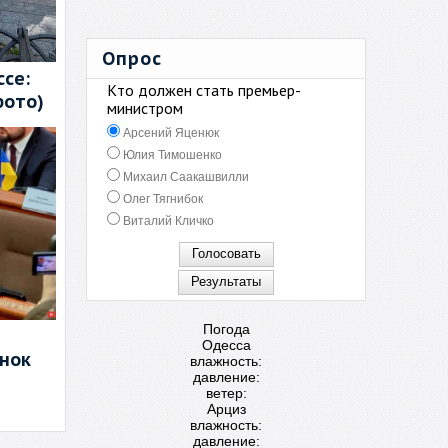
Опрос
се:
Кто должен стать премьер-
фото)
министром
Арсений Яценюк
Юлия Тимошенко
Михаил Саакашвилли
Олег Тягнибок
Виталий Кличко
Погода
Одесса
енок
влажность:
давление:
ветер:
Арциз
влажность:
давление: