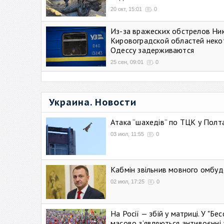
20 окт, 15:01
0
Из-за вражеских обстрелов Ни
Кировоградской областей неко
Одессу задерживаются
25 сен, 09:01
0
Украина. Новости
Атака “шахедів” по ТЦК у Полтав
03 июл, 11:55
0
Кабмін звільнив мовного омбуд
02 июл, 17:25
0
На Росії — збій у матриці. У "Б
масово зʼявляються антивоєнні 