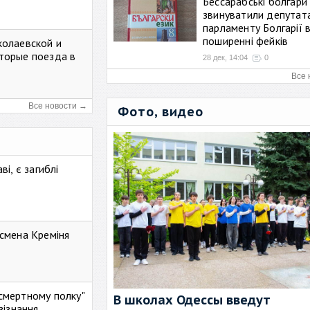
Бессарабські болгари
звинуватили депутат
парламенту Болгарії 
поширенні фейків
колаевской и
торые поезда в
28 дек, 14:04
0
Все 
Все новости →
Фото, видео
і, є загиблі
смена Креміня
ессмертному полку"
В школах Одессы введут
зізнання