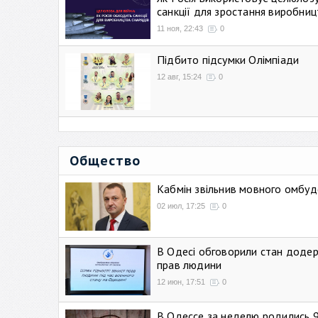
санкції для зростання виробниц
11 ноя, 22:43
0
Підбито підсумки Олімпіади
12 авг, 15:24
0
Общество
Кабмін звільнив мовного омбуд
02 июл, 17:25
0
В Одесі обговорили стан додер
прав людини
12 июн, 17:51
0
В Одессе за неделю родились 