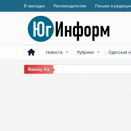
В закладки
Рекламодателям
Письмо в редакци
Новости
Рубрики
Одесская о
Ñîáûòèÿ Äíÿ