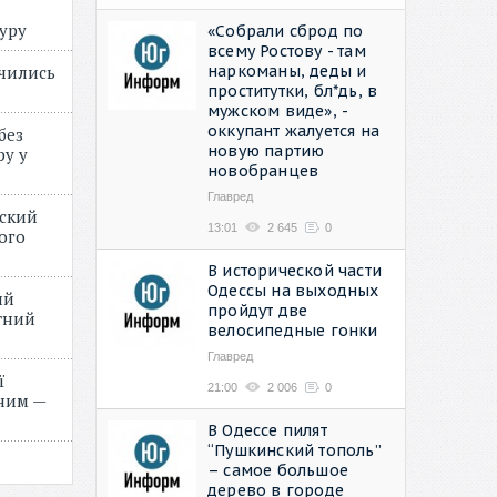
туру
«Собрали сброд по
всему Ростову - там
наркоманы, деды и
учились
проститутки, бл*дь, в
мужском виде», -
оккупант жалуется на
без
новую партию
ру у
новобранцев
Главред
нский
13:01
2 645
0
ого
»
В исторической части
Одессы на выходных
ий
пройдут две
етний
велосипедные гонки
Главред
ї
21:00
2 006
0
ним —
В Одессе пилят
“Пушкинский тополь”
– самое большое
дерево в городе