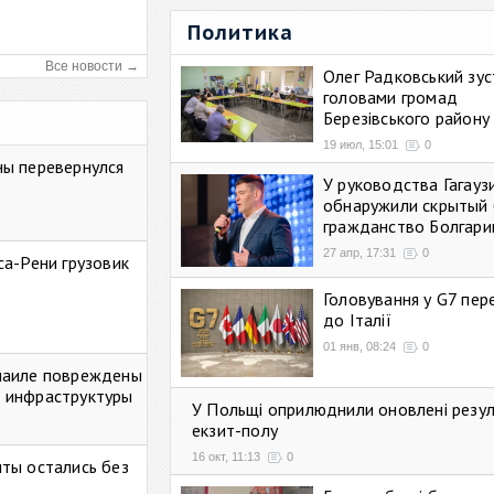
Политика
Все новости →
Олег Радковський зуст
головами громад
Березівського району
19 июл, 15:01
0
ны перевернулся
У руководства Гагауз
обнаружили скрытый 
гражданство Болгари
27 апр, 17:31
0
са-Рени грузовик
Головування у G7 пе
до Італії
01 янв, 08:24
0
маиле повреждены
 инфраструктуры
У Польщі оприлюднили оновлені резу
екзит-полу
16 окт, 11:13
0
ты остались без