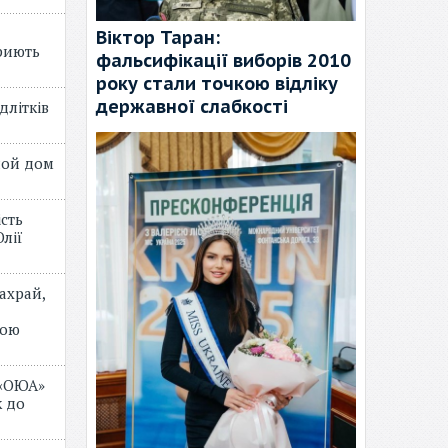
Віктор Таран:
риють
фальсифікації виборів 2010
року стали точкою відліку
державної слабкості
длітків
лой дом
ість
лії
ахрай,
мою
 «ОЮА»
 до