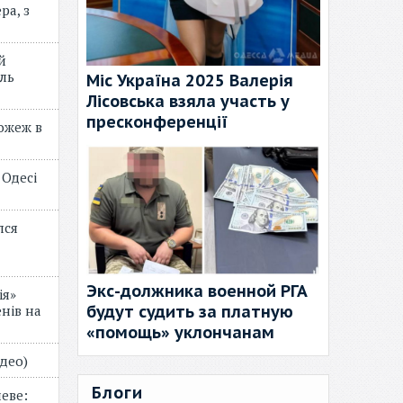
ра, з
й
ль
Міс Україна 2025 Валерія
Лісовська взяла участь у
пресконференції
пожеж в
 Одесі
лся
Экс-должника военной РГА
ія»
будут судить за платную
нів на
«помощь» уклончанам
відео)
Блоги
еве: