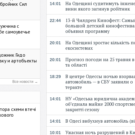
На Одещині судитимуть інжене
Збройних Сил
14:01
вини якого загинув робітник
13-й Чилдрен Кинофест: Самы
22:44
большой детский кинофестива
мужчина с
объявил программу
бе самоувечье
На Одещині зростає кількість 
20:01
екосистемах
дожник Гидо
Прогноз погоди на 25 травня в
20:01
авку и артобъекты
та області
В центре Одессы ночью взорва
18:29
автомобиль — в СБУ заявили о
Все новости →
теракте
НУ «Одеська юридична академ
14:01
об’єднала майже 2000 спортсме
тора схеми втечі
закритті сезону
ькового
В Одесі вибухнув автомобіль (
14:01
Ужасная ночь разрушений в Ки
10:01