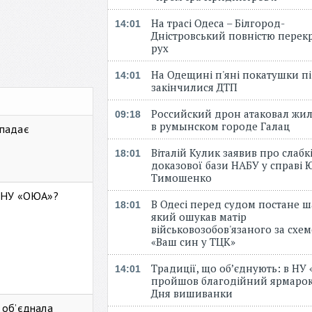
На трасі Одеса – Білгород-
14:01
Дністровський повністю перек
рух
На Одещині п'яні покатушки пі
14:01
закінчилися ДТП
Российский дрон атаковал жи
09:18
в румынском городе Галац
 падає
Віталій Кулик заявив про слабк
18:01
доказової бази НАБУ у справі Ю
Тимошенко
ь НУ «ОЮА»?
В Одесі перед судом постане ш
18:01
який ошукав матір
військовозобов'язаного за схе
«Ваш син у ТЦК»
Традиції, що об’єднують: в НУ
14:01
пройшов благодійний ярмарок
Дня вишиванки
 об’єднала