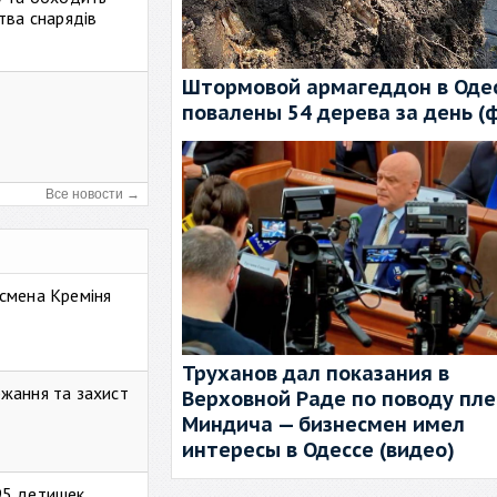
тва снарядів
Штормовой армагеддон в Одес
повалены 54 дерева за день (
Все новости →
смена Креміня
Труханов дал показания в
жання та захист
Верховной Раде по поводу пл
Миндича — бизнесмен имел
интересы в Одессе (видео)
95 детишек