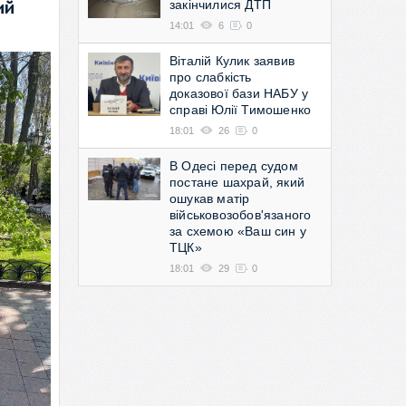
закінчилися ДТП
ий
14:01
6
0
Віталій Кулик заявив
про слабкість
доказової бази НАБУ у
справі Юлії Тимошенко
18:01
26
0
В Одесі перед судом
постане шахрай, який
ошукав матір
військовозобов'язаного
за схемою «Ваш син у
ТЦК»
18:01
29
0