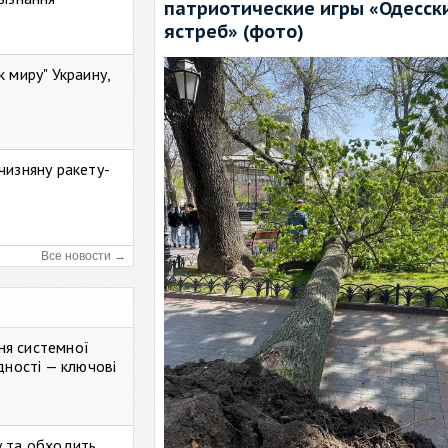
патриотические игры «Одесск
ястреб» (фото)
к миру" Украину,
чизняну ракету-
Все новости →
ня системної
дності — ключові
у та обходить