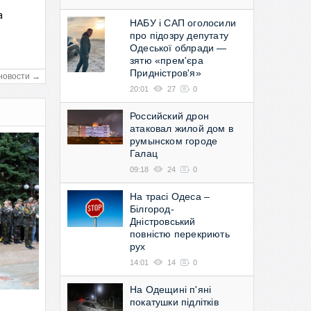
а
НАБУ і САП оголосили
в
про підозру депутату
Одеської облради —
зятю «прем'єра
Придністров'я»
новости →
20:01
27
0
Российский дрон
атаковал жилой дом в
румынском городе
Галац
09:18
24
0
На трасі Одеса –
Білгород-
Дністровський
повністю перекриють
рух
14:01
14
0
На Одещині п'яні
покатушки підлітків