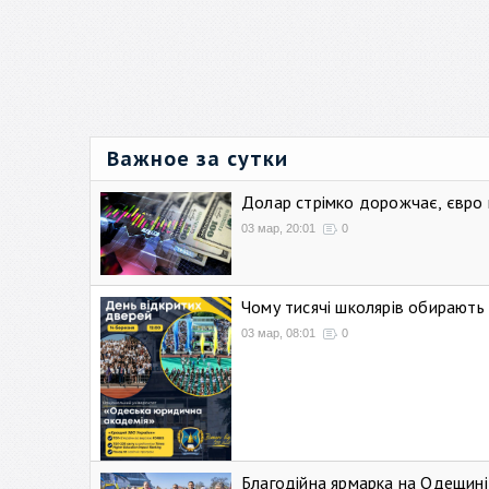
Важное за сутки
Долар стрімко дорожчає, євро
03 мар, 20:01
0
Чому тисячі школярів обирают
03 мар, 08:01
0
Благодійна ярмарка на Одещині