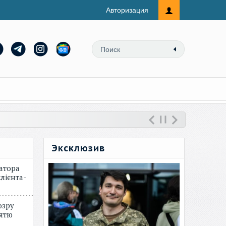
Авторизация
Эксклюзив
атора
лієнта-
озру
зятю