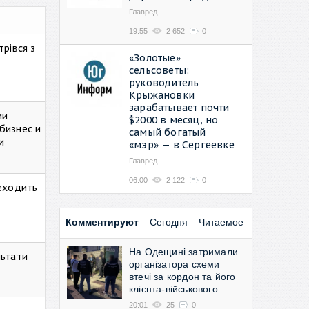
Главред
19:55
2 652
0
рівся з
«Золотые»
сельсоветы:
руководитель
Крыжановки
зарабатывает почти
ии
$2000 в месяц, но
бизнес и
самый богатый
и
«мэр» — в Сергеевке
Главред
06:00
2 122
0
реходить
Комментируют
Сегодня
Читаемое
На Одещині затримали
льтати
організатора схеми
втечі за кордон та його
клієнта-військового
20:01
25
0