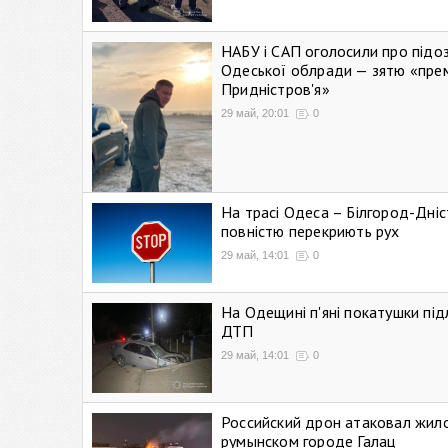
НАБУ і САП оголосили про підо
Одеської облради — зятю «пре
Придністров'я»
29 май, 20:01
0
На трасі Одеса – Білгород-Дні
повністю перекриють рух
29 май, 14:01
0
На Одещині п'яні покатушки підл
ДТП
29 май, 14:01
0
Российский дрон атаковал жил
румынском городе Галац