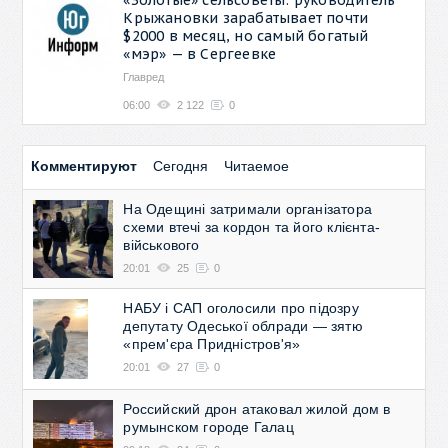
Крыжановки зарабатывает почти
$2000 в месяц, но самый богатый
«мэр» — в Сергеевке
Главред
06:00
2 122
0
Комментируют
Сегодня
Читаемое
На Одещині затримали організатора
схеми втечі за кордон та його клієнта-
військового
20:01
25
0
НАБУ і САП оголосили про підозру
депутату Одеської облради — зятю
«прем'єра Придністров'я»
20:01
27
0
Российский дрон атаковал жилой дом в
румынском городе Галац