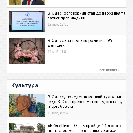
В Одесі обговорили стан додержання та
захист прав людини
12 июн, 17:51
В Одессе за неделю родились 95
детишек
14 май, 11:01
Все новости →
Культура
В Одессу приедет немецкий художник
Гидо Хайсиг: презентует книгу, выставку
и артобъекты
11 фев, 09:05
«БібліоНіч» в ОННБ пройде 14 лютого
під гаслом «Світло в наших серцях»