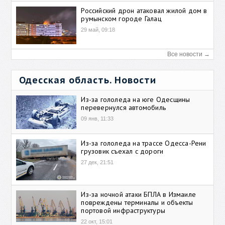
Российский дрон атаковал жилой дом в
румынском городе Галац
29 май, 09:18
Все новости →
Одесская область. Новости
Из-за гололеда на юге Одесщины
перевернулся автомобиль
09 янв, 11:33
Из-за гололеда на трассе Одесса-Рени
грузовик съехал с дороги
27 дек, 21:51
Из-за ночной атаки БПЛА в Измаиле
повреждены терминалы и объекты
портовой инфраструктуры
22 окт, 15:01