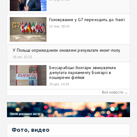
Головування у G7 переходить до Італії
01 янв, 08:24
У Польщі оприлюднили оновлені результати екзит-полу
16 окт, 11:13
Бессарабські болгари звинуватили
депутата парламенту Болгарії в
поширенні фейків
28 дек, 14:04
Все новости →
Фото, видео