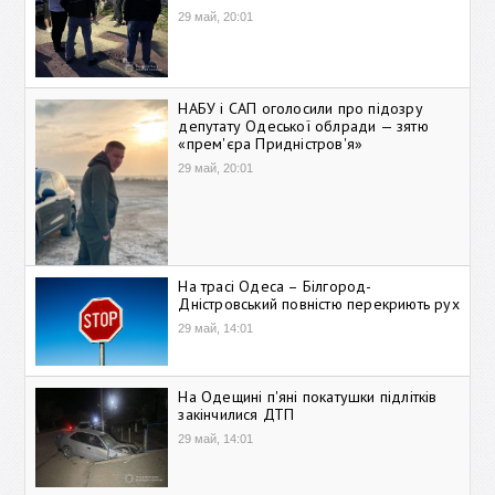
29 май, 20:01
НАБУ і САП оголосили про підозру
депутату Одеської облради — зятю
«прем'єра Придністров'я»
29 май, 20:01
На трасі Одеса – Білгород-
Дністровський повністю перекриють рух
29 май, 14:01
На Одещині п'яні покатушки підлітків
закінчилися ДТП
29 май, 14:01