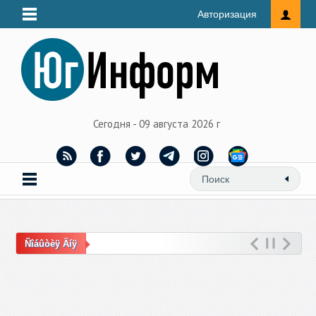
Авторизация
Сегодня - 09 августа 2026 г
Ñîáûòèÿ Äíÿ