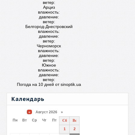
ветер:
Арциз
влажность:
давление:
ветер:
Белгород-Днестровский
влажность:
давление:
ветер:
Черноморск
влажность:
давление:
ветер:
Южное
влажность:
давление:
ветер:
Погода на 10 дней от
sinoptik.ua
Календарь
«
Август 2026 »
Пн
Вт
Ср
Чт
Пт
Сб
Вс
1
2