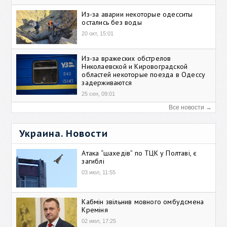
Из-за аварии некоторые одесситы
остались без воды
20 окт, 15:01
Из-за вражеских обстрелов
Николаевской и Кировоградской
областей некоторые поезда в Одессу
задерживаются
25 сен, 09:01
Все новости →
Украина. Новости
Атака “шахедів” по ТЦК у Полтаві, є
загиблі
03 июл, 11:55
Кабмін звільнив мовного омбудсмена
Креміня
02 июл, 17:25