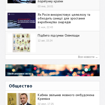
порятунку країни
03 янв, 16:01
Як Росія використовує целюлозу та
обходить санкції для зростання
виробництва снарядів
11 ноя, 22:43
Підбито підсумки Олімпіади
12 авг, 15:24
Все новости →
Общество
Кабмін звільнив мовного омбудсмена
Креміня
02 июл, 17:25