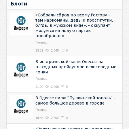
Блоги
«Собрали сброд по всему Ростову -
там наркоманы, деды и проститутки,
бл*дь, в мужском виде», - оккупант
жалуется на новую партию
новобранцев
Главред
13:01
2 645
0
В исторической части Одессы на
выходных пройдут две велосипедные
гонки
Главред
21:00
2 006
0
В Одессе пилят “Пушкинский тополь” –
самое большое дерево в городе
Главред
19:55
2 652
0
«Золотые» сельсоветы: руководитель