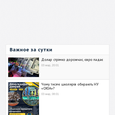
Важное за сутки
Долар стрімко дорожчає, євро падає
03 мар, 20:01
Чому тисячі школярів обирають НУ
«ОЮА»?
03 мар, 08:01