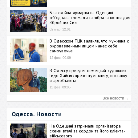
Благодійна ярмарка на Одещині
об’єднала громади та зібрала кошти для
Збройних Сил
02 мар, 12:01
В Одесском ТЦК заявили, что мужчина с
окровавленным лицом нанес себе
самоувечье
12 фев, 00:09
В Одессу приедет немецкий художник
Гидо Хайсиг: презентует книгу, выставку
и артобъекты
11 фев, 09:05
Все новости →
Одесса. Новости
На Одещині затримали організатора
схеми втечі за кордон та його клієнта-
військового