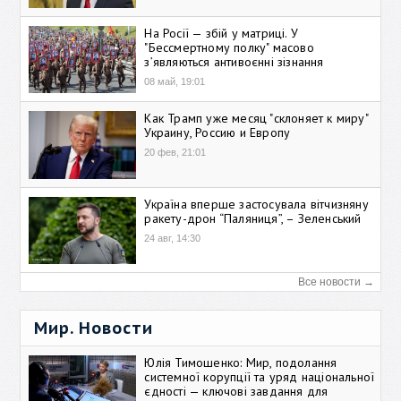
На Росії — збій у матриці. У
"Бессмертному полку" масово
зʼявляються антивоєнні зізнання
08 май, 19:01
Как Трамп уже месяц "склоняет к миру"
Украину, Россию и Европу
20 фев, 21:01
Україна вперше застосувала вітчизняну
ракету-дрон “Паляниця”, – Зеленський
24 авг, 14:30
Все новости →
Мир. Новости
Юлія Тимошенко: Мир, подолання
системної корупції та уряд національної
єдності — ключові завдання для