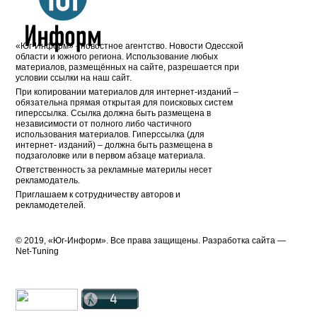
«Юг-Информ» - новостное агентство. Новости Одесской
области и южного региона. Использование любых
материалов, размещённых на сайте, разрешается при
условии ссылки на наш сайт.
При копировании материалов для интернет-изданий –
обязательна прямая открытая для поисковых систем
гиперссылка. Ссылка должна быть размещена в
независимости от полного либо частичного
использования материалов. Гиперссылка (для
интернет- изданий) – должна быть размещена в
подзаголовке или в первом абзаце материала.
Ответственность за рекламные материлы несет
рекламодатель.
Приглашаем к сотрудничеству авторов и
рекламодетелей.
© 2019, «Юг-Информ». Все права защищены. Разработка cайта —
Net-Tuning