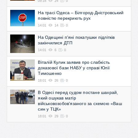
09:18
24
0
На трасі Одеса – Білгород-Дністровський
повністю перекриють рух
14:01
14
0
На Одещині п'яні покатушки підлітків
закінчилися ДТП
14:01
6
0
Віталій Кулик заявив про слабкість
доказової бази НАБУ у справі Юлії
Тимошенко
18:01
26
0
В Одесі перед судом постане шахрай,
який ошукав матір
військовозобов'язаного за схемою «Ваш
син у ТЦК»
18:01
29
0