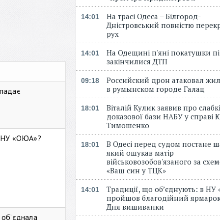
На трасі Одеса – Білгород-
14:01
Дністровський повністю перек
рух
На Одещині п'яні покатушки пі
14:01
закінчилися ДТП
Российский дрон атаковал жи
09:18
в румынском городе Галац
 падає
Віталій Кулик заявив про слабк
18:01
доказової бази НАБУ у справі Ю
Тимошенко
ь НУ «ОЮА»?
В Одесі перед судом постане ш
18:01
який ошукав матір
військовозобов'язаного за схе
«Ваш син у ТЦК»
Традиції, що об’єднують: в НУ
14:01
пройшов благодійний ярмарок
Дня вишиванки
 об’єднала