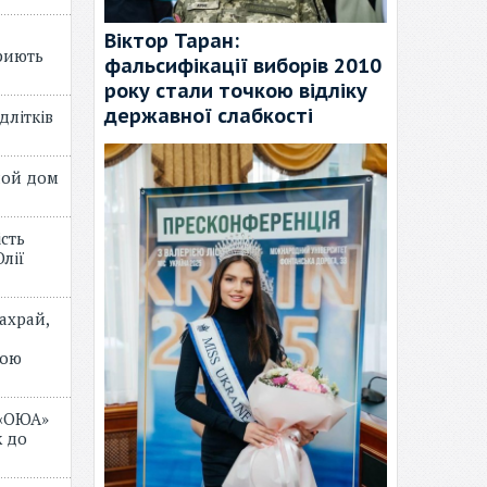
Віктор Таран:
риють
фальсифікації виборів 2010
року стали точкою відліку
державної слабкості
длітків
лой дом
ість
лії
ахрай,
мою
 «ОЮА»
 до