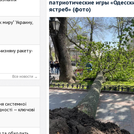
патриотические игры «Одесск
ястреб» (фото)
к миру" Украину,
чизняну ракету-
Все новости →
ня системної
дності — ключові
у та обходить