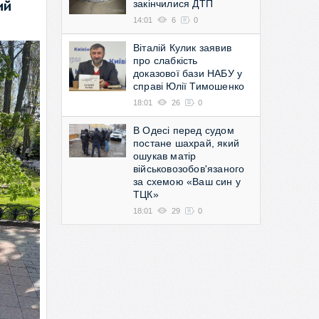
закінчилися ДТП
ий
14:01
6
0
Віталій Кулик заявив
про слабкість
доказової бази НАБУ у
справі Юлії Тимошенко
18:01
26
0
В Одесі перед судом
постане шахрай, який
ошукав матір
військовозобов'язаного
за схемою «Ваш син у
ТЦК»
18:01
29
0