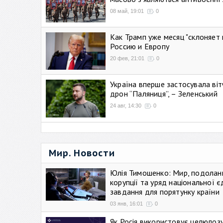
08 май, 19:01
0
Как Трамп уже месяц "склоняет 
Россию и Европу
20 фев, 21:01
0
Україна вперше застосувала віт
дрон “Паляниця”, – Зеленський
24 авг, 14:30
0
Мир. Новости
Юлія Тимошенко: Мир, подолан
корупції та уряд національної є
завдання для порятунку країни
03 янв, 16:01
0
Як Росія використовує целюлоз