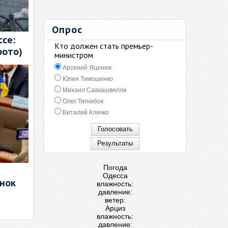
Опрос
се:
Кто должен стать премьер-
фото)
министром
Арсений Яценюк
Юлия Тимошенко
Михаил Саакашвилли
Олег Тягнибок
Виталий Кличко
Погода
Одесса
енок
влажность:
давление:
ветер:
Арциз
влажность:
давление: