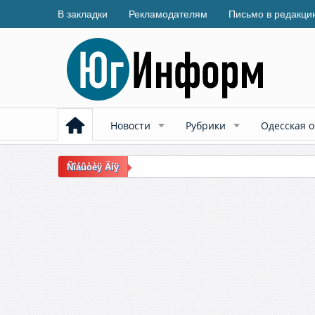
В закладки
Рекламодателям
Письмо в редакци
Новости
Рубрики
Одесская о
Ñîáûòèÿ Äíÿ