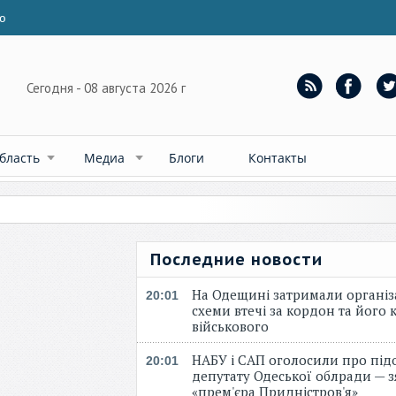
ю
Сегодня - 08 августа 2026 г
бласть
Медиа
Блоги
Контакты
Последние новости
На Одещині затримали організ
20:01
схеми втечі за кордон та його к
військового
НАБУ і САП оголосили про під
20:01
депутату Одеської облради — 
«прем'єра Придністров'я»