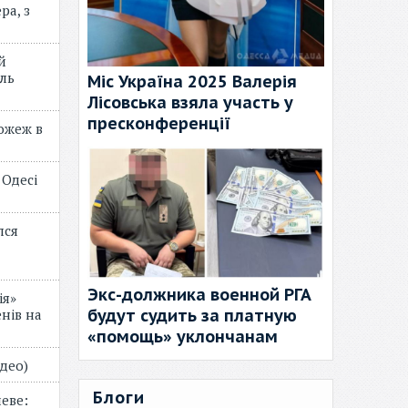
ра, з
й
ль
Міс Україна 2025 Валерія
Лісовська взяла участь у
пресконференції
пожеж в
 Одесі
лся
Экс-должника военной РГА
ія»
будут судить за платную
нів на
«помощь» уклончанам
відео)
Блоги
еве: