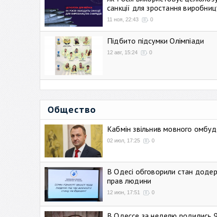
санкції для зростання виробниц
11 ноя, 22:43
0
Підбито підсумки Олімпіади
12 авг, 15:24
0
Общество
Кабмін звільнив мовного омбуд
02 июл, 17:25
0
В Одесі обговорили стан додер
прав людини
12 июн, 17:51
0
В Одессе за неделю родились 