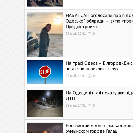
НАБУ і САП оголосили про підо
Одеської облради — зятю «пре
Придністров'я»
29 май, 20:01
0
На трасі Одеса – Білгород-Дні
повністю перекриють рух
29 май, 14:01
0
На Одещині п'яні покатушки підл
ДТП
29 май, 14:01
0
Российский дрон атаковал жил
румынском городе Галац