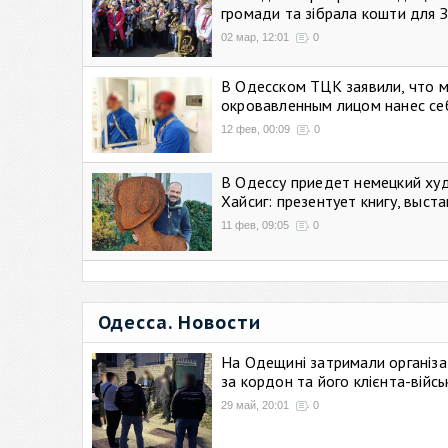
громади та зібрала кошти для 
02 мар, 12:01
0
В Одесском ТЦК заявили, что 
окровавленным лицом нанес се
12 фев, 00:09
0
В Одессу приедет немецкий ху
Хайсиг: презентует книгу, выст
11 фев, 09:05
0
Одесса. Новости
На Одещині затримали організа
за кордон та його клієнта-війс
29 май, 20:01
0