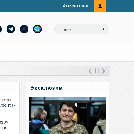
Авторизация
Эксклюзив
атора
лієнта-
озру
зятю