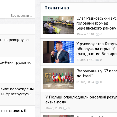
Политика
Все новости →
Олег Радковський зуст
головами громад
Березівського району
19 июл, 15:01
0
ны перевернулся
У руководства Гагауз
обнаружили скрытый 
гражданство Болгари
27 апр, 17:31
0
са-Рени грузовик
Головування у G7 пе
до Італії
01 янв, 08:24
0
маиле повреждены
 инфраструктуры
У Польщі оприлюднили оновлені резу
екзит-полу
16 окт, 11:13
0
ты остались без