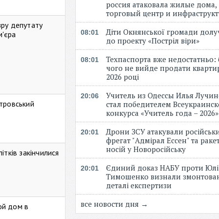
россия атаковала жилые дома,
торговый центр и инфраструк
зру депутату
Діти Окнянської громади дол
08:01
м'єра
до проекту «Постріл віри»
Техпаспорта вже недостатньо: 
08:01
чого не вийде продати кварти
2026 році
Учитель из Одессы Илья Лучи
20:06
стровський
стал победителем Всеукраинск
конкурса «Учитель года – 2026
Дрони ЗСУ атакували російськ
20:01
фрегат "Адмірал Ессен" та рак
носій у Новоросійську
ітків закінчилися
Єдиний доказ НАБУ проти Юлі
20:01
Тимошенко визнали змонтова
деталі експертизи
все новости дня →
ой дом в