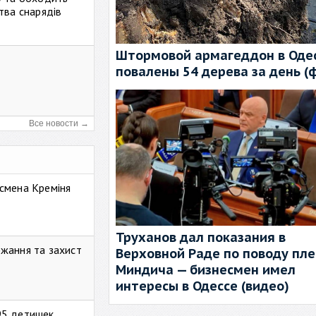
тва снарядів
Штормовой армагеддон в Одес
повалены 54 дерева за день (
Все новости →
смена Креміня
Труханов дал показания в
жання та захист
Верховной Раде по поводу пл
Миндича — бизнесмен имел
интересы в Одессе (видео)
95 детишек