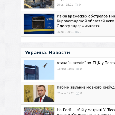
20 окт, 15:01
0
Из-за вражеских обстрелов Ни
Кировоградской областей неко
Одессу задерживаются
25 сен, 09:01
0
Украина. Новости
Атака “шахедів” по ТЦК у Полтав
03 июл, 11:55
0
Кабмін звільнив мовного омбуд
02 июл, 17:25
0
На Росії — збій у матриці. У "Б
масово зʼявляються антивоєнні 