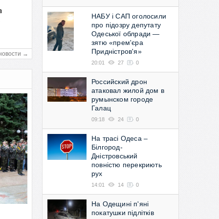
а
НАБУ і САП оголосили
в
про підозру депутату
Одеської облради —
зятю «прем'єра
Придністров'я»
новости →
20:01
27
0
Российский дрон
атаковал жилой дом в
румынском городе
Галац
09:18
24
0
На трасі Одеса –
Білгород-
Дністровський
повністю перекриють
рух
14:01
14
0
На Одещині п'яні
покатушки підлітків