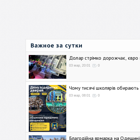
Важное за сутки
Долар стрімко дорожчає, євро
03 мар, 20:01
0
Чому тисячі школярів обирают
03 мар, 08:01
0
Благодійна ярмарка на Одещині