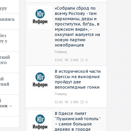
туру
«Собрали сброд по
всему Ростову - там
наркоманы, деды и
учились
проститутки, бл*дь, в
мужском виде», -
оккупант жалуется на
без
новую партию
ру у
новобранцев
Главред
нский
13:01
2 645
0
ого
»
В исторической части
Одессы на выходных
ий
пройдут две
етний
велосипедные гонки
Главред
ї
21:00
2 006
0
ним —
В Одессе пилят
“Пушкинский тополь”
– самое большое
дерево в городе