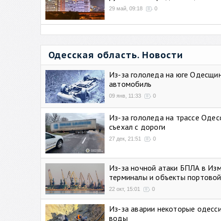
29 май, 09:18
0
Одесская область. Новости
Из-за гололеда на юге Одесщи
автомобиль
09 янв, 11:33
0
Из-за гололеда на трассе Одес
съехал с дороги
27 дек, 21:51
0
Из-за ночной атаки БПЛА в Из
терминалы и объекты портовой
22 окт, 15:01
0
Из-за аварии некоторые одесси
воды