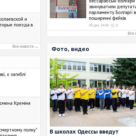
Бессарабські болгари
звинуватили депутат
парламенту Болгарії 
поширенні фейків
колаевской и
торые поезда в
28 дек, 14:04
0
Все 
Все новости →
Фото, видео
і, є загиблі
смена Креміня
ессмертному полку"
В школах Одессы введут
зізнання