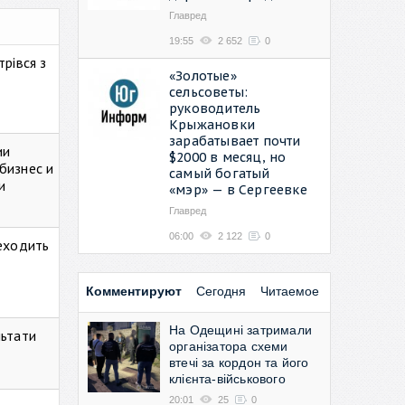
Главред
19:55
2 652
0
рівся з
«Золотые»
сельсоветы:
руководитель
Крыжановки
зарабатывает почти
ии
$2000 в месяц, но
бизнес и
самый богатый
и
«мэр» — в Сергеевке
Главред
06:00
2 122
0
реходить
Комментируют
Сегодня
Читаемое
На Одещині затримали
льтати
організатора схеми
втечі за кордон та його
клієнта-військового
20:01
25
0