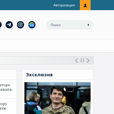
Авторизация
Эксклюзив
атора
лієнта-
озру
зятю