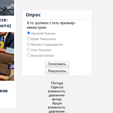
Опрос
се:
Кто должен стать премьер-
фото)
министром
Арсений Яценюк
Юлия Тимошенко
Михаил Саакашвилли
Олег Тягнибок
Виталий Кличко
Погода
Одесса
енок
влажность:
давление:
ветер:
Арциз
влажность:
давление: