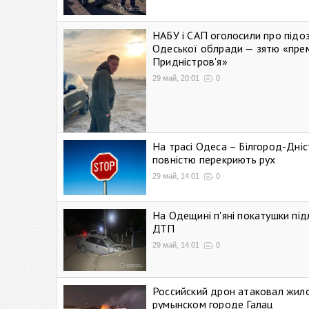
НАБУ і САП оголосили про підо
Одеської облради — зятю «пре
Придністров'я»
29 май, 20:01
0
На трасі Одеса – Білгород-Дні
повністю перекриють рух
29 май, 14:01
0
На Одещині п'яні покатушки підл
ДТП
29 май, 14:01
0
Российский дрон атаковал жил
румынском городе Галац