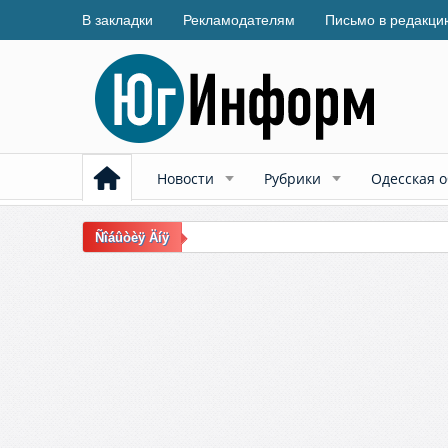
В закладки
Рекламодателям
Письмо в редакци
Новости
Рубрики
Одесская о
Ñîáûòèÿ Äíÿ