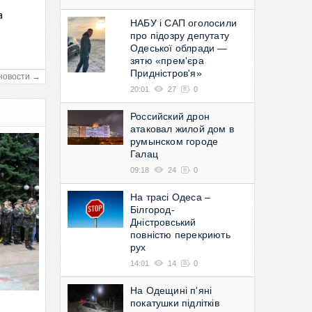
а
НАБУ і САП оголосили
в
про підозру депутату
Одеської облради —
зятю «прем'єра
Придністров'я»
новости →
20:01
27
0
Российский дрон
атаковал жилой дом в
румынском городе
Галац
09:18
24
0
На трасі Одеса –
Білгород-
Дністровський
повністю перекриють
рух
14:01
14
0
На Одещині п'яні
покатушки підлітків