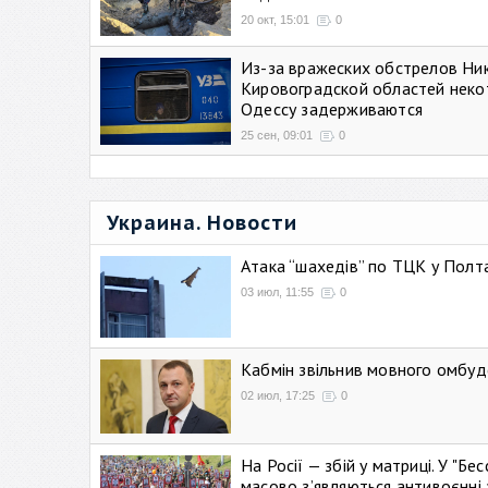
20 окт, 15:01
0
Из-за вражеских обстрелов Ни
Кировоградской областей неко
Одессу задерживаются
25 сен, 09:01
0
Украина. Новости
Атака “шахедів” по ТЦК у Полтав
03 июл, 11:55
0
Кабмін звільнив мовного омбуд
02 июл, 17:25
0
На Росії — збій у матриці. У "Б
масово зʼявляються антивоєнні 