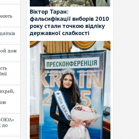
Віктор Таран:
риють
фальсифікації виборів 2010
року стали точкою відліку
державної слабкості
длітків
лой дом
ість
лії
ахрай,
мою
 «ОЮА»
 до