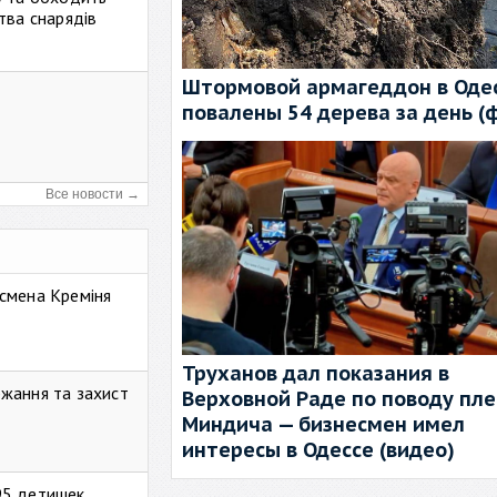
тва снарядів
Штормовой армагеддон в Одес
повалены 54 дерева за день (
Все новости →
смена Креміня
Труханов дал показания в
жання та захист
Верховной Раде по поводу пл
Миндича — бизнесмен имел
интересы в Одессе (видео)
95 детишек