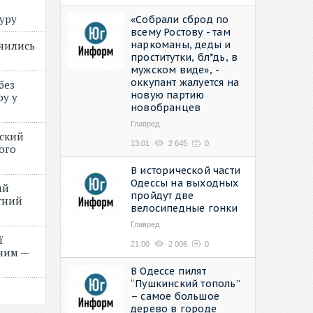
туру
«Собрали сброд по
всему Ростову - там
наркоманы, деды и
учились
проститутки, бл*дь, в
мужском виде», -
оккупант жалуется на
без
новую партию
ру у
новобранцев
Главред
нский
13:01
2 645
0
ого
»
В исторической части
Одессы на выходных
ий
пройдут две
етний
велосипедные гонки
Главред
ї
21:00
2 006
0
ним —
В Одессе пилят
“Пушкинский тополь”
– самое большое
дерево в городе