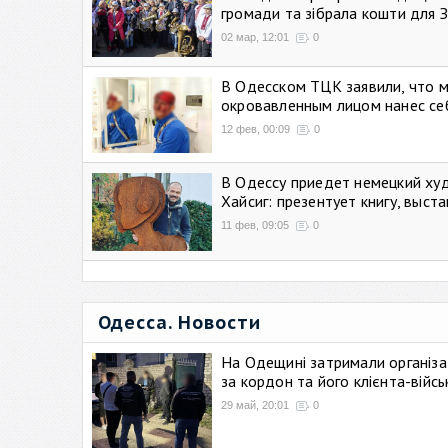
громади та зібрала кошти для 
02 мар, 12:01
0
В Одесском ТЦК заявили, что 
окровавленным лицом нанес се
12 фев, 00:09
0
В Одессу приедет немецкий ху
Хайсиг: презентует книгу, выст
11 фев, 09:05
0
Одесса. Новости
На Одещині затримали організа
за кордон та його клієнта-війс
29 май, 20:01
0