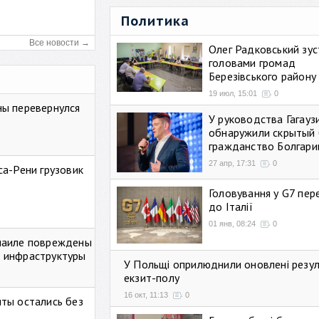
Политика
Все новости →
Олег Радковський зуст
головами громад
Березівського району
19 июл, 15:01
0
ны перевернулся
У руководства Гагауз
обнаружили скрытый 
гражданство Болгари
27 апр, 17:31
0
са-Рени грузовик
Головування у G7 пе
до Італії
01 янв, 08:24
0
маиле повреждены
 инфраструктуры
У Польщі оприлюднили оновлені резу
екзит-полу
16 окт, 11:13
0
ты остались без