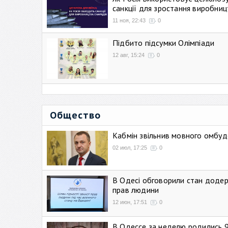
санкції для зростання виробниц
11 ноя, 22:43
0
Підбито підсумки Олімпіади
12 авг, 15:24
0
Общество
Кабмін звільнив мовного омбуд
02 июл, 17:25
0
В Одесі обговорили стан додер
прав людини
12 июн, 17:51
0
В Одессе за неделю родились 