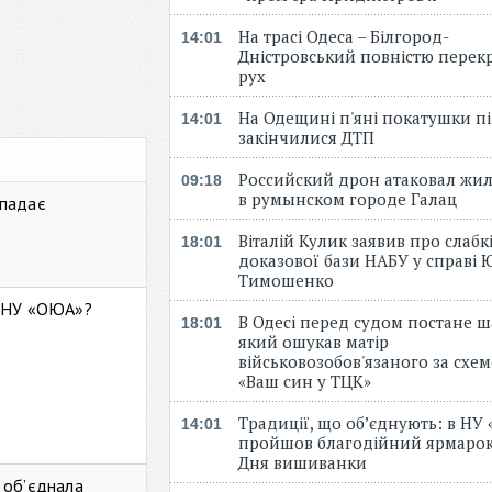
На трасі Одеса – Білгород-
14:01
Дністровський повністю перек
рух
На Одещині п'яні покатушки пі
14:01
закінчилися ДТП
Российский дрон атаковал жи
09:18
в румынском городе Галац
 падає
Віталій Кулик заявив про слабк
18:01
доказової бази НАБУ у справі Ю
Тимошенко
ь НУ «ОЮА»?
В Одесі перед судом постане ш
18:01
який ошукав матір
військовозобов'язаного за схе
«Ваш син у ТЦК»
Традиції, що об’єднують: в НУ
14:01
пройшов благодійний ярмарок
Дня вишиванки
 об’єднала