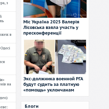
ра, з
й
ль
Міс Україна 2025 Валерія
Лісовська взяла участь у
пресконференції
пожеж в
 Одесі
лся
Экс-должника военной РГА
ія»
будут судить за платную
нів на
«помощь» уклончанам
відео)
Блоги
еве: