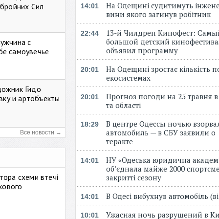
На Одещині судитимуть інжене
Збройних Сил
14:01
вини якого загинув робітник
13-й Чилдрен Кинофест: Самы
22:44
большой детский кинофестива
мужчина с
объявил программу
бе самоувечье
На Одещині зростає кількість 
20:01
екосистемах
дожник Гидо
Прогноз погоди на 25 травня в
20:01
авку и артобъекты
та області
В центре Одессы ночью взорва
18:29
автомобиль — в СБУ заявили о
Все новости →
теракте
НУ «Одеська юридична академ
14:01
об’єднала майже 2000 спортсме
тора схеми втечі
закритті сезону
ькового
В Одесі вибухнув автомобіль (
14:01
Ужасная ночь разрушений в Ки
10:01