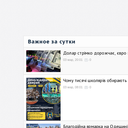
Важное за сутки
Долар стрімко дорожчає, євро
03 мар, 20:01
0
Чому тисячі школярів обирают
03 мар, 08:01
0
Благодійна ярмарка на Одещині