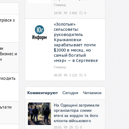
Главред
19:55
2 652
0
рівся з
«Золотые»
сельсоветы:
руководитель
Крыжановки
зарабатывает почти
ии
$2000 в месяц, но
бизнес и
самый богатый
и
«мэр» — в Сергеевке
Главред
06:00
2 122
0
реходить
Комментируют
Сегодня
Читаемое
На Одещині затримали
льтати
організатора схеми
втечі за кордон та його
клієнта-військового
20:01
25
0