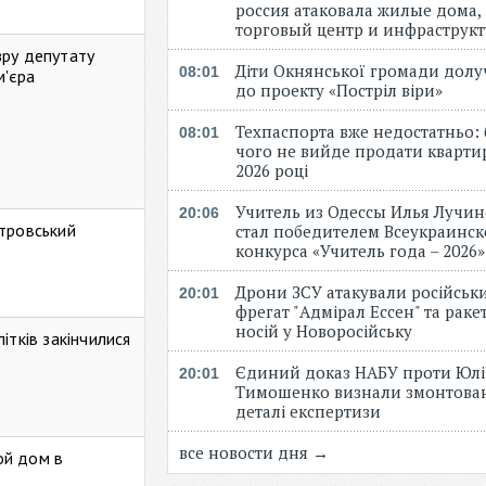
россия атаковала жилые дома,
торговый центр и инфраструк
зру депутату
Діти Окнянської громади дол
08:01
м'єра
до проекту «Постріл віри»
Техпаспорта вже недостатньо: 
08:01
чого не вийде продати кварти
2026 році
Учитель из Одессы Илья Лучи
20:06
стровський
стал победителем Всеукраинск
конкурса «Учитель года – 2026
Дрони ЗСУ атакували російськ
20:01
фрегат "Адмірал Ессен" та рак
носій у Новоросійську
ітків закінчилися
Єдиний доказ НАБУ проти Юлі
20:01
Тимошенко визнали змонтова
деталі експертизи
все новости дня →
ой дом в