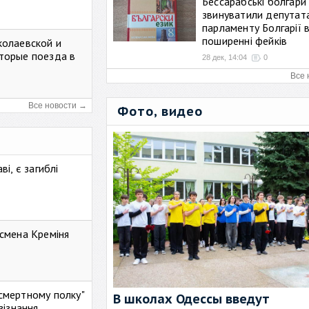
Бессарабські болгари
звинуватили депутат
парламенту Болгарії 
поширенні фейків
колаевской и
торые поезда в
28 дек, 14:04
0
Все 
Все новости →
Фото, видео
і, є загиблі
смена Креміня
ессмертному полку"
В школах Одессы введут
зізнання