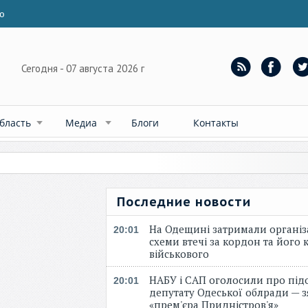
ю
Сегодня - 07 августа 2026 г
бласть
Медиа
Блоги
Контакты
Последние новости
На Одещині затримали організ
20:01
схеми втечі за кордон та його к
військового
НАБУ і САП оголосили про під
20:01
депутату Одеської облради — 
«прем'єра Придністров'я»