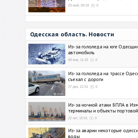
29 май, 09:18
0
Одесская область. Новости
Из-за гололеда на юге Одесщи
автомобиль
09 янв, 11:33
0
Из-за гололеда на трассе Одес
съехал с дороги
27 дек, 21:51
0
Из-за ночной атаки БПЛА в Из
терминалы и объекты портовой
22 окт, 15:01
0
Из-за аварии некоторые одесси
воды