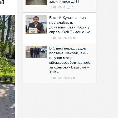
закінчилися ДТП
ий
14:01
6
0
Віталій Кулик заявив
про слабкість
доказової бази НАБУ у
справі Юлії Тимошенко
18:01
26
0
В Одесі перед судом
постане шахрай, який
ошукав матір
військовозобов'язаного
за схемою «Ваш син у
ТЦК»
18:01
29
0