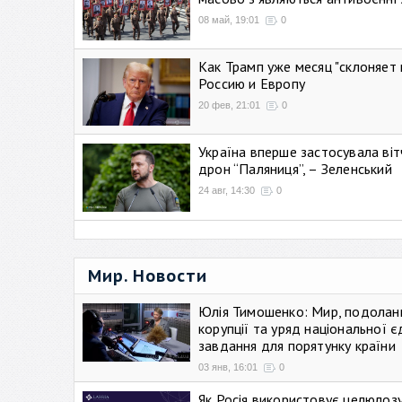
08 май, 19:01
0
Как Трамп уже месяц "склоняет 
Россию и Европу
20 фев, 21:01
0
Україна вперше застосувала віт
дрон “Паляниця”, – Зеленський
24 авг, 14:30
0
Мир. Новости
Юлія Тимошенко: Мир, подолан
корупції та уряд національної є
завдання для порятунку країни
03 янв, 16:01
0
Як Росія використовує целюлоз