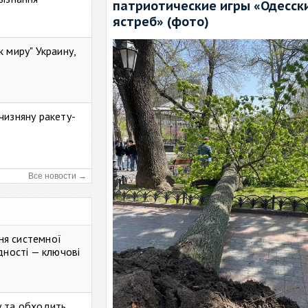
патриотические игры «Одесск
ястреб» (фото)
к миру" Украину,
чизняну ракету-
Все новости →
ня системної
дності — ключові
у та обходить