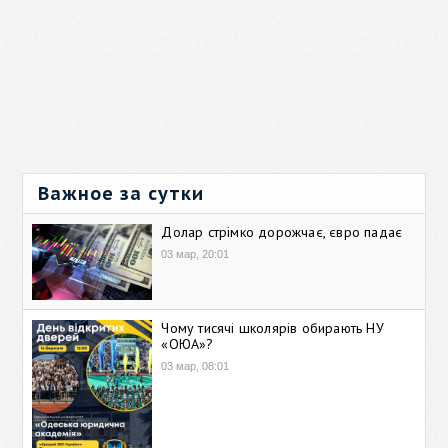
Важное за сутки
Долар стрімко дорожчає, євро падає
03 мар, 20:01
Чому тисячі школярів обирають НУ
«ОЮА»?
03 мар, 08:01