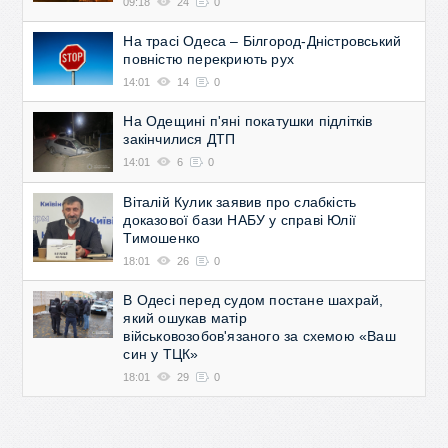
09:18
24
0
На трасі Одеса – Білгород-Дністровський
повністю перекриють рух
14:01
14
0
На Одещині п'яні покатушки підлітків
закінчилися ДТП
14:01
6
0
Віталій Кулик заявив про слабкість
доказової бази НАБУ у справі Юлії
Тимошенко
18:01
26
0
В Одесі перед судом постане шахрай,
який ошукав матір
військовозобов'язаного за схемою «Ваш
син у ТЦК»
18:01
29
0