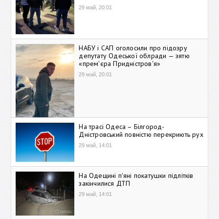
29 май, 20:01
НАБУ і САП оголосили про підозру
депутату Одеської облради — зятю
«прем'єра Придністров'я»
29 май, 20:01
На трасі Одеса – Білгород-
Дністровський повністю перекриють рух
29 май, 14:01
На Одещині п'яні покатушки підлітків
закінчилися ДТП
29 май, 14:01