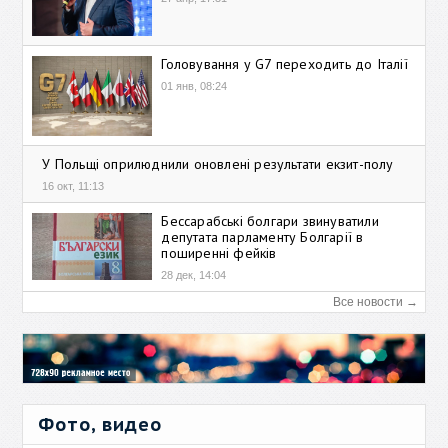
Головування у G7 переходить до Італії
01 янв, 08:24
У Польщі оприлюднили оновлені результати екзит-полу
16 окт, 11:13
Бессарабські болгари звинуватили
депутата парламенту Болгарії в
поширенні фейків
28 дек, 14:04
Все новости →
Фото, видео