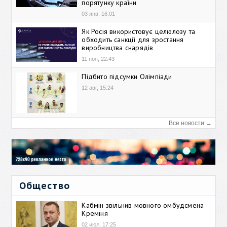
порятунку країни
03 янв, 16:01
Як Росія використовує целюлозу та
обходить санкції для зростання
виробництва снарядів
11 ноя, 22:43
Підбито підсумки Олімпіади
12 авг, 15:24
Все новости →
Общество
Кабмін звільнив мовного омбудсмена
Креміня
02 июл, 17:25