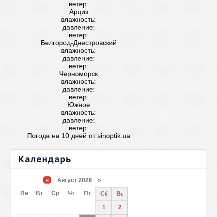
ветер:
Арциз
влажность:
давление:
ветер:
Белгород-Днестровский
влажность:
давление:
ветер:
Черноморск
влажность:
давление:
ветер:
Южное
влажность:
давление:
ветер:
Погода на 10 дней от
sinoptik.ua
Календарь
«
Август 2026 »
Пн
Вт
Ср
Чт
Пт
Сб
Вс
1
2