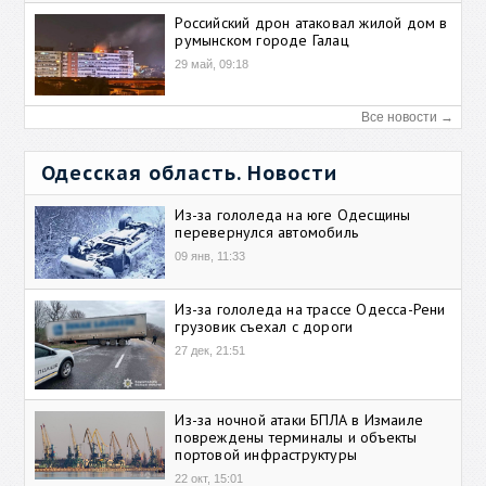
Российский дрон атаковал жилой дом в
румынском городе Галац
29 май, 09:18
Все новости →
Одесская область. Новости
Из-за гололеда на юге Одесщины
перевернулся автомобиль
09 янв, 11:33
Из-за гололеда на трассе Одесса-Рени
грузовик съехал с дороги
27 дек, 21:51
Из-за ночной атаки БПЛА в Измаиле
повреждены терминалы и объекты
портовой инфраструктуры
22 окт, 15:01