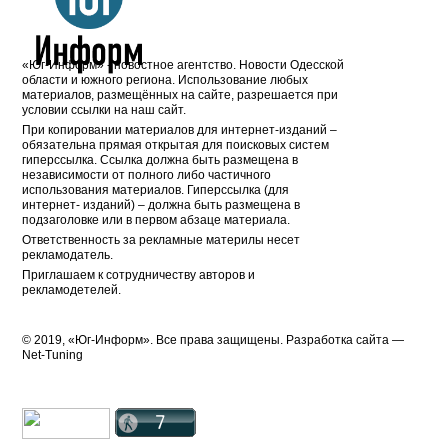
«Юг-Информ» - новостное агентство. Новости Одесской
области и южного региона. Использование любых
материалов, размещённых на сайте, разрешается при
условии ссылки на наш сайт.
При копировании материалов для интернет-изданий –
обязательна прямая открытая для поисковых систем
гиперссылка. Ссылка должна быть размещена в
независимости от полного либо частичного
использования материалов. Гиперссылка (для
интернет- изданий) – должна быть размещена в
подзаголовке или в первом абзаце материала.
Ответственность за рекламные материлы несет
рекламодатель.
Приглашаем к сотрудничеству авторов и
рекламодетелей.
© 2019, «Юг-Информ». Все права защищены. Разработка cайта —
Net-Tuning