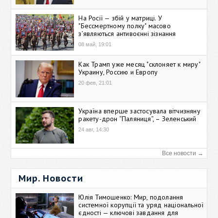
На Росії — збій у матриці. У
"Бессмертному полку" масово
зʼявляються антивоєнні зізнання
08 май, 19:01
Как Трамп уже месяц "склоняет к миру"
Украину, Россию и Европу
20 фев, 21:01
Україна вперше застосувала вітчизняну
ракету-дрон “Паляниця”, – Зеленський
24 авг, 14:30
Все новости →
Мир. Новости
Юлія Тимошенко: Мир, подолання
системної корупції та уряд національної
єдності — ключові завдання для