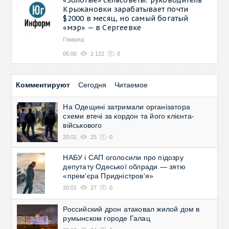
Крыжановки зарабатывает почти
$2000 в месяц, но самый богатый
«мэр» — в Сергеевке
Главред
06:00
2 122
0
Комментируют
Сегодня
Читаемое
На Одещині затримали організатора
схеми втечі за кордон та його клієнта-
військового
20:01
25
0
НАБУ і САП оголосили про підозру
депутату Одеської облради — зятю
«прем'єра Придністров'я»
20:01
27
0
Российский дрон атаковал жилой дом в
румынском городе Галац