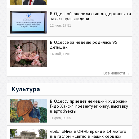
В Одесі обговорили стан додержання та
захист прав людини
12 июн, 17:51
В Одессе за неделю родились 95
детишек
14 май, 11:01
Все новости →
Культура
В Одессу приедет немецкий художник
Гидо Хайсиг: презентует книгу, выставку
и артобъекты
11 фев, 09:05
«БібліоНіч» в ОННБ пройде 14 лютого
під гаслом «Світло в наших серцях»