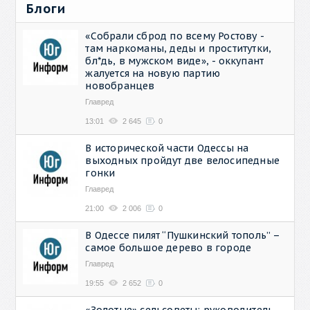
Блоги
«Собрали сброд по всему Ростову -
там наркоманы, деды и проститутки,
бл*дь, в мужском виде», - оккупант
жалуется на новую партию
новобранцев
Главред
13:01
2 645
0
В исторической части Одессы на
выходных пройдут две велосипедные
гонки
Главред
21:00
2 006
0
В Одессе пилят “Пушкинский тополь” –
самое большое дерево в городе
Главред
19:55
2 652
0
«Золотые» сельсоветы: руководитель