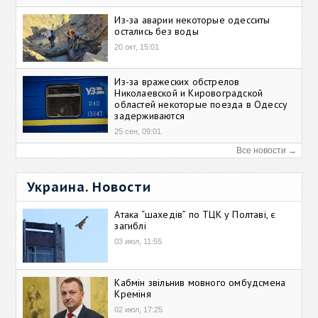
Из-за аварии некоторые одесситы
остались без воды
20 окт, 15:01
Из-за вражеских обстрелов
Николаевской и Кировоградской
областей некоторые поезда в Одессу
задерживаются
25 сен, 09:01
Все новости →
Украина. Новости
Атака “шахедів” по ТЦК у Полтаві, є
загиблі
03 июл, 11:55
Кабмін звільнив мовного омбудсмена
Креміня
02 июл, 17:25