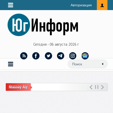
Авторизация
Сегодня - 06 августа 2026 г
Ñîáûòèÿ Äíÿ