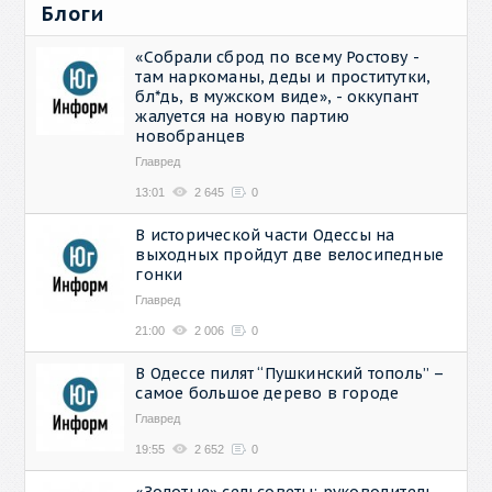
Блоги
«Собрали сброд по всему Ростову -
там наркоманы, деды и проститутки,
бл*дь, в мужском виде», - оккупант
жалуется на новую партию
новобранцев
Главред
13:01
2 645
0
В исторической части Одессы на
выходных пройдут две велосипедные
гонки
Главред
21:00
2 006
0
В Одессе пилят “Пушкинский тополь” –
самое большое дерево в городе
Главред
19:55
2 652
0
«Золотые» сельсоветы: руководитель