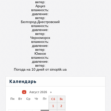
ветер:
Арциз
влажность:
давление:
ветер:
Белгород-Днестровский
влажность:
давление:
ветер:
Черноморск
влажность:
давление:
ветер:
Южное
влажность:
давление:
ветер:
Погода на 10 дней от
sinoptik.ua
Календарь
«
Август 2026 »
Пн
Вт
Ср
Чт
Пт
Сб
Вс
1
2