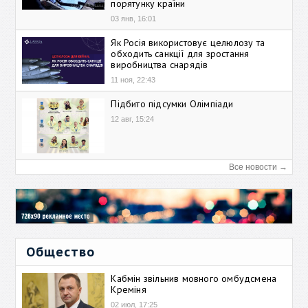
порятунку країни
03 янв, 16:01
Як Росія використовує целюлозу та
обходить санкції для зростання
виробництва снарядів
11 ноя, 22:43
Підбито підсумки Олімпіади
12 авг, 15:24
Все новости →
Общество
Кабмін звільнив мовного омбудсмена
Креміня
02 июл, 17:25