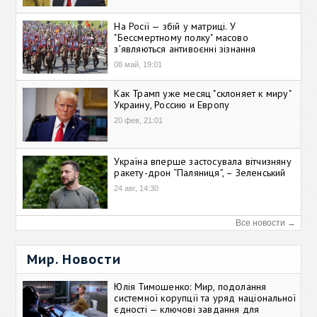
На Росії — збій у матриці. У
"Бессмертному полку" масово
зʼявляються антивоєнні зізнання
08 май, 19:01
Как Трамп уже месяц "склоняет к миру"
Украину, Россию и Европу
20 фев, 21:01
Україна вперше застосувала вітчизняну
ракету-дрон “Паляниця”, – Зеленський
24 авг, 14:30
Все новости →
Мир. Новости
Юлія Тимошенко: Мир, подолання
системної корупції та уряд національної
єдності — ключові завдання для