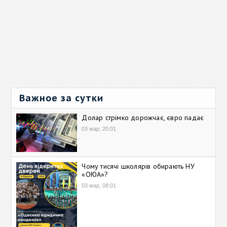
Важное за сутки
Долар стрімко дорожчає, євро падає
03 мар, 20:01
Чому тисячі школярів обирають НУ
«ОЮА»?
03 мар, 08:01