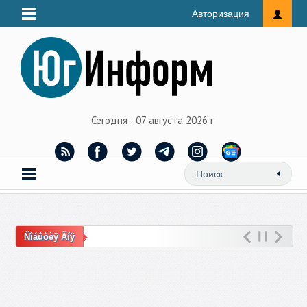
Авторизация
Сегодня - 07 августа 2026 г
Ñîáûòèÿ Äíÿ