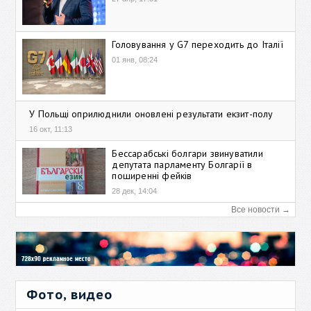
Головування у G7 переходить до Італії
01 янв, 08:24
У Польщі оприлюднили оновлені результати екзит-полу
16 окт, 11:13
Бессарабські болгари звинуватили
депутата парламенту Болгарії в
поширенні фейків
28 дек, 14:04
Все новости →
Фото, видео