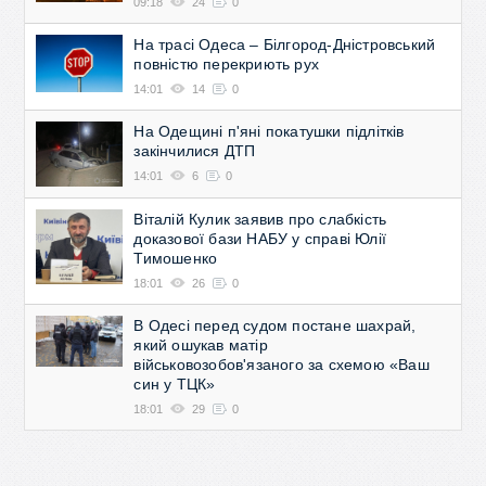
09:18
24
0
На трасі Одеса – Білгород-Дністровський
повністю перекриють рух
14:01
14
0
На Одещині п'яні покатушки підлітків
закінчилися ДТП
14:01
6
0
Віталій Кулик заявив про слабкість
доказової бази НАБУ у справі Юлії
Тимошенко
18:01
26
0
В Одесі перед судом постане шахрай,
який ошукав матір
військовозобов'язаного за схемою «Ваш
син у ТЦК»
18:01
29
0