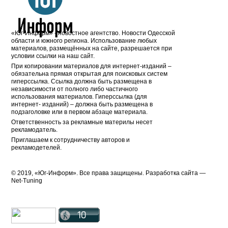
«Юг-Информ» - новостное агентство. Новости Одесской
области и южного региона. Использование любых
материалов, размещённых на сайте, разрешается при
условии ссылки на наш сайт.
При копировании материалов для интернет-изданий –
обязательна прямая открытая для поисковых систем
гиперссылка. Ссылка должна быть размещена в
независимости от полного либо частичного
использования материалов. Гиперссылка (для
интернет- изданий) – должна быть размещена в
подзаголовке или в первом абзаце материала.
Ответственность за рекламные материлы несет
рекламодатель.
Приглашаем к сотрудничеству авторов и
рекламодетелей.
© 2019, «Юг-Информ». Все права защищены. Разработка cайта —
Net-Tuning