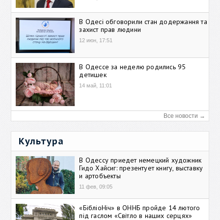
В Одесі обговорили стан додержання та
захист прав людини
12 июн, 17:51
В Одессе за неделю родились 95
детишек
14 май, 11:01
Все новости →
Культура
В Одессу приедет немецкий художник
Гидо Хайсиг: презентует книгу, выставку
и артобъекты
11 фев, 09:05
«БібліоНіч» в ОННБ пройде 14 лютого
під гаслом «Світло в наших серцях»