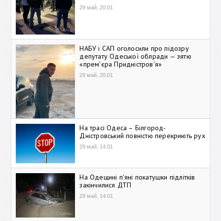
29 май, 20:01
НАБУ і САП оголосили про підозру
депутату Одеської облради — зятю
«прем'єра Придністров'я»
29 май, 20:01
На трасі Одеса – Білгород-
Дністровський повністю перекриють рух
29 май, 14:01
На Одещині п'яні покатушки підлітків
закінчилися ДТП
29 май, 14:01