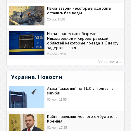
Из-за аварии некоторые одесситы
остались без воды
20 окт, 15:01
Из-за вражеских обстрелов
Николаевской и Кировоградской
областей некоторые поезда в Одессу
задерживаются
25 сен, 09:01
Все новости →
Украина. Новости
Атака “шахедів” по ТЦК у Полтаві, є
загиблі
03 июл, 11:55
Кабмін звільнив мовного омбудсмена
Креміня
02 июл, 17:25