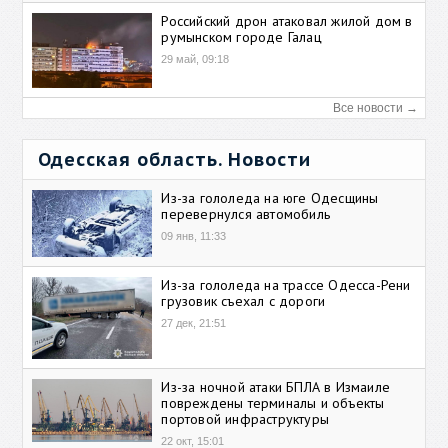
Российский дрон атаковал жилой дом в
румынском городе Галац
29 май, 09:18
Все новости →
Одесская область. Новости
Из-за гололеда на юге Одесщины
перевернулся автомобиль
09 янв, 11:33
Из-за гололеда на трассе Одесса-Рени
грузовик съехал с дороги
27 дек, 21:51
Из-за ночной атаки БПЛА в Измаиле
повреждены терминалы и объекты
портовой инфраструктуры
22 окт, 15:01