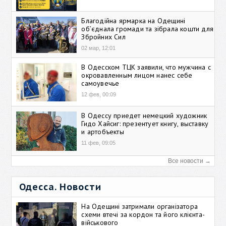
Благодійна ярмарка на Одещині
об’єднала громади та зібрала кошти для
Збройних Сил
02 мар, 12:01
В Одесском ТЦК заявили, что мужчина с
окровавленным лицом нанес себе
самоувечье
12 фев, 00:09
В Одессу приедет немецкий художник
Гидо Хайсиг: презентует книгу, выставку
и артобъекты
11 фев, 09:05
Все новости →
Одесса. Новости
На Одещині затримали організатора
схеми втечі за кордон та його клієнта-
військового