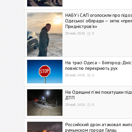
НАБУ і САП оголосили про підо
Одеської облради — зятю «пре
Придністров'я»
29 май, 20:01
0
На трасі Одеса – Білгород-Дні
повністю перекриють рух
29 май, 14:01
0
На Одещині п'яні покатушки підл
ДТП
29 май, 14:01
0
Российский дрон атаковал жил
румынском городе Галац