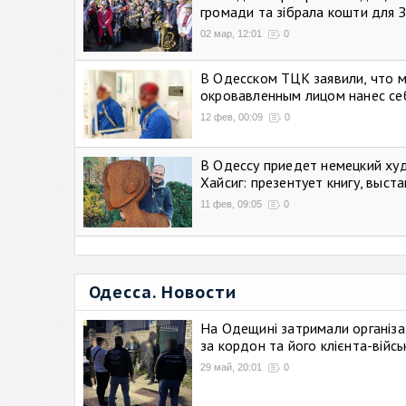
громади та зібрала кошти для 
02 мар, 12:01
0
В Одесском ТЦК заявили, что 
окровавленным лицом нанес се
12 фев, 00:09
0
В Одессу приедет немецкий ху
Хайсиг: презентует книгу, выст
11 фев, 09:05
0
Одесса. Новости
На Одещині затримали організа
за кордон та його клієнта-війс
29 май, 20:01
0