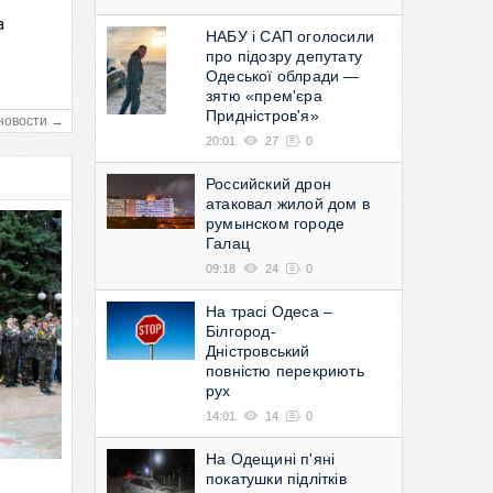
а
НАБУ і САП оголосили
в
про підозру депутату
Одеської облради —
зятю «прем'єра
Придністров'я»
новости →
20:01
27
0
Российский дрон
атаковал жилой дом в
румынском городе
Галац
09:18
24
0
На трасі Одеса –
Білгород-
Дністровський
повністю перекриють
рух
14:01
14
0
На Одещині п'яні
покатушки підлітків