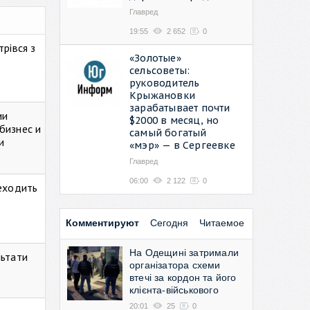
Главред
19:55
2 652
0
рівся з
«Золотые»
сельсоветы:
руководитель
Крыжановки
зарабатывает почти
ии
$2000 в месяц, но
бизнес и
самый богатый
и
«мэр» — в Сергеевке
Главред
06:00
2 122
0
реходить
Комментируют
Сегодня
Читаемое
На Одещині затримали
льтати
організатора схеми
втечі за кордон та його
клієнта-військового
20:01
25
0