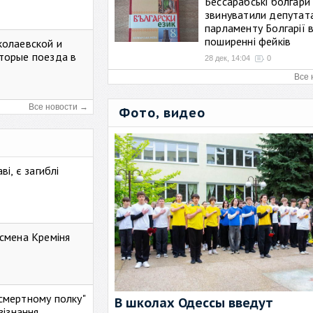
Бессарабські болгари
звинуватили депутат
парламенту Болгарії 
поширенні фейків
колаевской и
торые поезда в
28 дек, 14:04
0
Все 
Все новости →
Фото, видео
і, є загиблі
смена Креміня
ессмертному полку"
В школах Одессы введут
зізнання