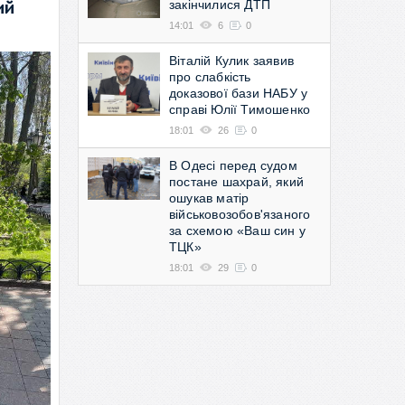
закінчилися ДТП
ий
14:01
6
0
Віталій Кулик заявив
про слабкість
доказової бази НАБУ у
справі Юлії Тимошенко
18:01
26
0
В Одесі перед судом
постане шахрай, який
ошукав матір
військовозобов'язаного
за схемою «Ваш син у
ТЦК»
18:01
29
0