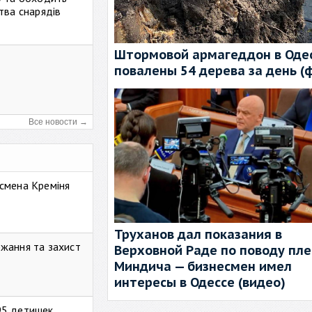
тва снарядів
Штормовой армагеддон в Одес
повалены 54 дерева за день (
Все новости →
смена Креміня
Труханов дал показания в
жання та захист
Верховной Раде по поводу пл
Миндича — бизнесмен имел
интересы в Одессе (видео)
95 детишек