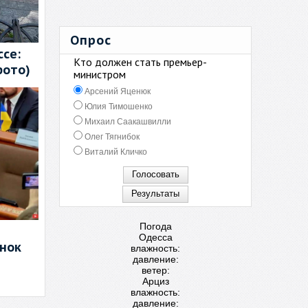
Опрос
се:
Кто должен стать премьер-
фото)
министром
Арсений Яценюк
Юлия Тимошенко
Михаил Саакашвилли
Олег Тягнибок
Виталий Кличко
Погода
Одесса
енок
влажность:
давление:
ветер:
Арциз
влажность:
давление: