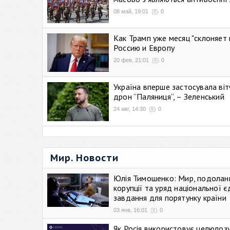
08 май, 19:01
0
Как Трамп уже месяц "склоняет 
Россию и Европу
20 фев, 21:01
0
Україна вперше застосувала віт
дрон “Паляниця”, – Зеленський
24 авг, 14:30
0
Мир. Новости
Юлія Тимошенко: Мир, подолан
корупції та уряд національної є
завдання для порятунку країни
03 янв, 16:01
0
Як Росія використовує целюлоз