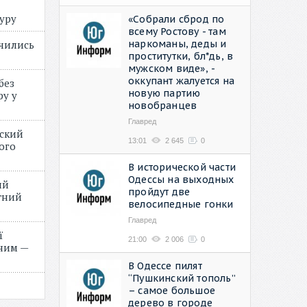
туру
«Собрали сброд по
всему Ростову - там
наркоманы, деды и
учились
проститутки, бл*дь, в
мужском виде», -
оккупант жалуется на
без
новую партию
ру у
новобранцев
Главред
нский
13:01
2 645
0
ого
»
В исторической части
Одессы на выходных
ий
пройдут две
етний
велосипедные гонки
Главред
ї
21:00
2 006
0
ним —
В Одессе пилят
“Пушкинский тополь”
– самое большое
дерево в городе