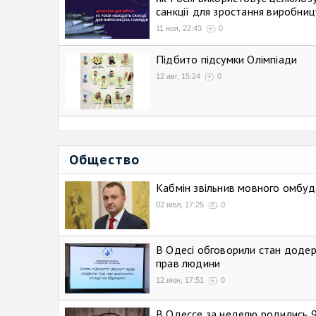
санкції для зростання виробниц
11 ноя, 22:43
0
Підбито підсумки Олімпіади
12 авг, 15:24
0
Общество
Кабмін звільнив мовного омбуд
02 июл, 17:25
0
В Одесі обговорили стан додер
прав людини
12 июн, 17:51
0
В Одессе за неделю родились 