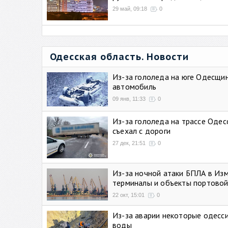
29 май, 09:18
0
Одесская область. Новости
Из-за гололеда на юге Одесщи
автомобиль
09 янв, 11:33
0
Из-за гололеда на трассе Одес
съехал с дороги
27 дек, 21:51
0
Из-за ночной атаки БПЛА в Из
терминалы и объекты портовой
22 окт, 15:01
0
Из-за аварии некоторые одесси
воды