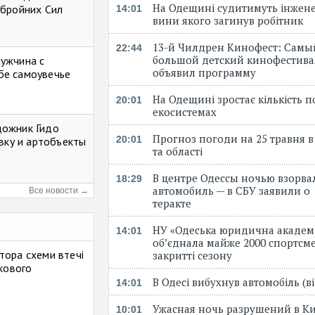
На Одещині судитимуть інжене
Збройних Сил
14:01
вини якого загинув робітник
13-й Чилдрен Кинофест: Самы
22:44
большой детский кинофестива
мужчина с
объявил программу
бе самоувечье
На Одещині зростає кількість 
20:01
екосистемах
дожник Гидо
Прогноз погоди на 25 травня в
20:01
авку и артобъекты
та області
В центре Одессы ночью взорва
18:29
автомобиль — в СБУ заявили о
Все новости →
теракте
НУ «Одеська юридична академ
14:01
об’єднала майже 2000 спортсме
тора схеми втечі
закритті сезону
ькового
В Одесі вибухнув автомобіль (
14:01
Ужасная ночь разрушений в Ки
10:01