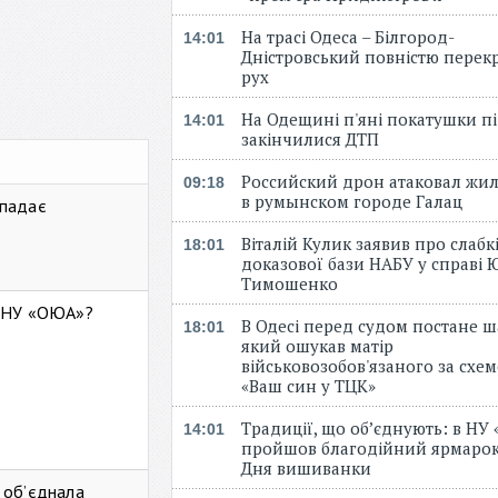
На трасі Одеса – Білгород-
14:01
Дністровський повністю перек
рух
На Одещині п'яні покатушки пі
14:01
закінчилися ДТП
Российский дрон атаковал жи
09:18
в румынском городе Галац
 падає
Віталій Кулик заявив про слабк
18:01
доказової бази НАБУ у справі Ю
Тимошенко
ь НУ «ОЮА»?
В Одесі перед судом постане ш
18:01
який ошукав матір
військовозобов'язаного за схе
«Ваш син у ТЦК»
Традиції, що об’єднують: в НУ
14:01
пройшов благодійний ярмарок
Дня вишиванки
 об’єднала