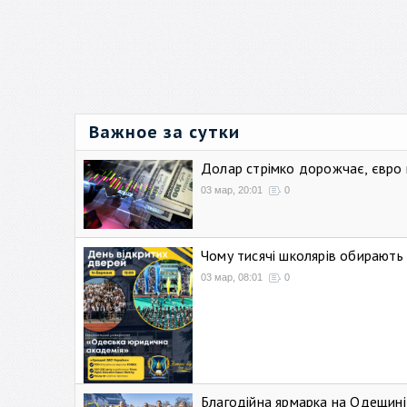
Важное за сутки
Долар стрімко дорожчає, євро
03 мар, 20:01
0
Чому тисячі школярів обирают
03 мар, 08:01
0
Благодійна ярмарка на Одещині