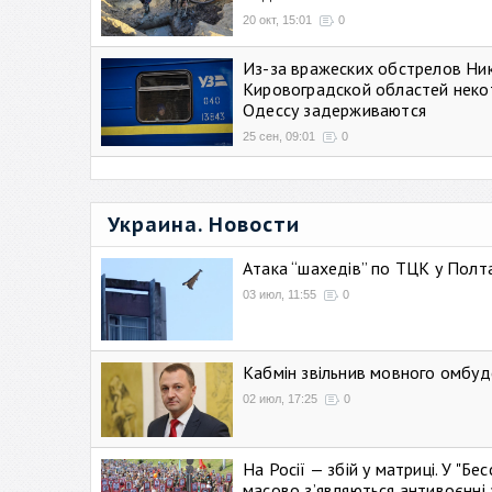
20 окт, 15:01
0
Из-за вражеских обстрелов Ни
Кировоградской областей неко
Одессу задерживаются
25 сен, 09:01
0
Украина. Новости
Атака “шахедів” по ТЦК у Полтав
03 июл, 11:55
0
Кабмін звільнив мовного омбуд
02 июл, 17:25
0
На Росії — збій у матриці. У "Б
масово зʼявляються антивоєнні 