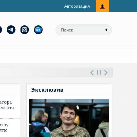
Авторизация
Эксклюзив
атора
лієнта-
озру
зятю