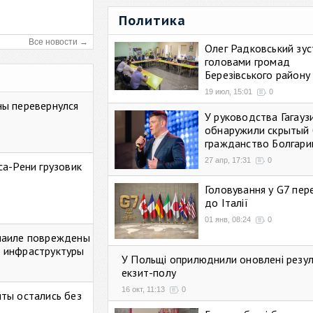
Политика
Все новости →
Олег Радковський зуст
головами громад
Березівського району
19 июл, 15:01
0
ны перевернулся
У руководства Гагауз
обнаружили скрытый 
гражданство Болгари
27 апр, 17:31
0
са-Рени грузовик
Головування у G7 пе
до Італії
01 янв, 08:24
0
маиле повреждены
 инфраструктуры
У Польщі оприлюднили оновлені резу
екзит-полу
16 окт, 11:13
0
ты остались без