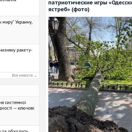
патриотические игры «Одесск
ястреб» (фото)
к миру" Украину,
чизняну ракету-
Все новости →
ня системної
дності — ключові
у та обходить