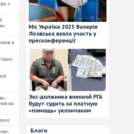
ра, з
й
ль
Міс Україна 2025 Валерія
Лісовська взяла участь у
пресконференції
пожеж в
 Одесі
лся
Экс-должника военной РГА
ія»
будут судить за платную
нів на
«помощь» уклончанам
відео)
Блоги
еве: