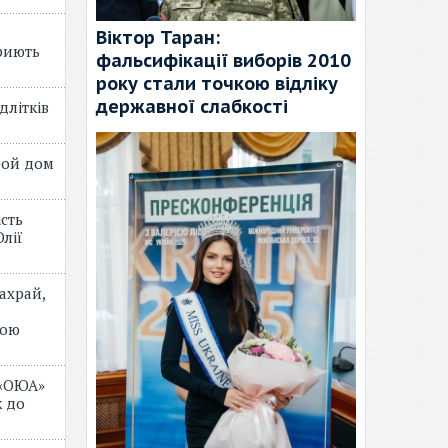
Віктор Таран:
риють
фальсифікації виборів 2010
року стали точкою відліку
державної слабкості
длітків
лой дом
ість
лії
ахрай,
мою
 «ОЮА»
 до