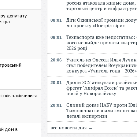
россия атаковала жилые дома,
торговый центр и инфраструк
зру депутату
Діти Окнянської громади дол
08:01
м'єра
до проекту «Постріл віри»
Техпаспорта вже недостатньо: 
08:01
чого не вийде продати кварти
2026 році
Учитель из Одессы Илья Лучи
20:06
стровський
стал победителем Всеукраинск
конкурса «Учитель года – 2026
Дрони ЗСУ атакували російськ
20:01
фрегат "Адмірал Ессен" та рак
носій у Новоросійську
ітків закінчилися
Єдиний доказ НАБУ проти Юлі
20:01
Тимошенко визнали змонтова
деталі експертизи
все новости дня →
ой дом в