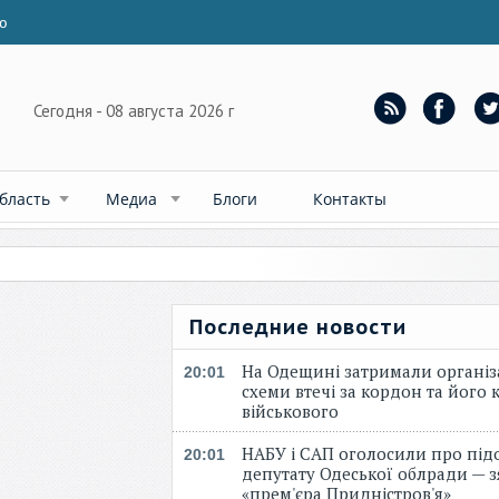
ю
Сегодня - 08 августа 2026 г
бласть
Медиа
Блоги
Контакты
Последние новости
На Одещині затримали організ
20:01
схеми втечі за кордон та його к
військового
НАБУ і САП оголосили про під
20:01
депутату Одеської облради — 
«прем'єра Придністров'я»