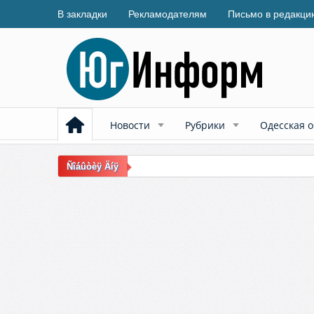
В закладки
Рекламодателям
Письмо в редакци
Новости
Рубрики
Одесская о
Ñîáûòèÿ Äíÿ