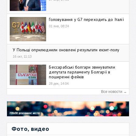
Головування у G7 переходить до Італії
01 янв, 08:24
У Польщі оприлюднили оновлені результати екзит-полу
16 окт, 11:13
Бессарабські болгари звинуватили
депутата парламенту Болгарії в
поширенні фейків
28 дек, 14:04
Все новости →
Фото, видео