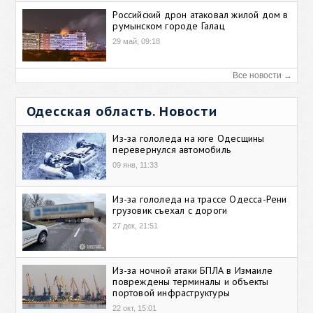
Российский дрон атаковал жилой дом в
румынском городе Галац
29 май, 09:18
Все новости →
Одесская область. Новости
Из-за гололеда на юге Одесщины
перевернулся автомобиль
09 янв, 11:33
Из-за гололеда на трассе Одесса-Рени
грузовик съехал с дороги
27 дек, 21:51
Из-за ночной атаки БПЛА в Измаиле
повреждены терминалы и объекты
портовой инфраструктуры
22 окт, 15:01