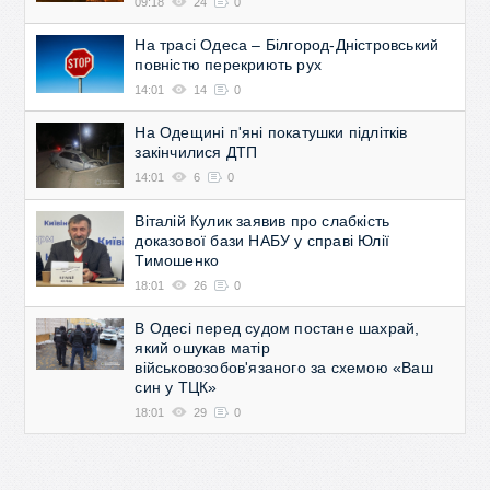
09:18
24
0
На трасі Одеса – Білгород-Дністровський
повністю перекриють рух
14:01
14
0
На Одещині п'яні покатушки підлітків
закінчилися ДТП
14:01
6
0
Віталій Кулик заявив про слабкість
доказової бази НАБУ у справі Юлії
Тимошенко
18:01
26
0
В Одесі перед судом постане шахрай,
який ошукав матір
військовозобов'язаного за схемою «Ваш
син у ТЦК»
18:01
29
0