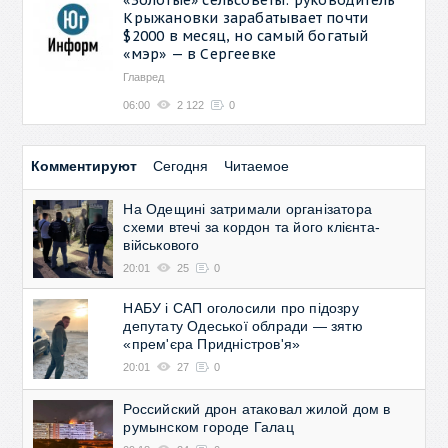
Крыжановки зарабатывает почти
$2000 в месяц, но самый богатый
«мэр» — в Сергеевке
Главред
06:00
2 122
0
Комментируют
Сегодня
Читаемое
На Одещині затримали організатора
схеми втечі за кордон та його клієнта-
військового
20:01
25
0
НАБУ і САП оголосили про підозру
депутату Одеської облради — зятю
«прем'єра Придністров'я»
20:01
27
0
Российский дрон атаковал жилой дом в
румынском городе Галац