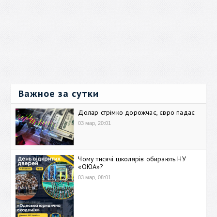
Важное за сутки
Долар стрімко дорожчає, євро падає
03 мар, 20:01
Чому тисячі школярів обирають НУ
«ОЮА»?
03 мар, 08:01