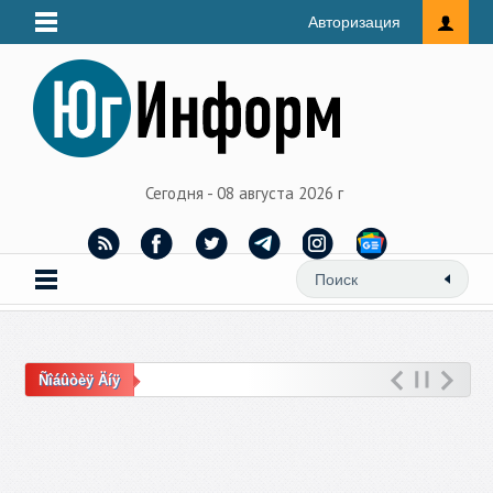
Авторизация
Сегодня - 08 августа 2026 г
Ñîáûòèÿ Äíÿ