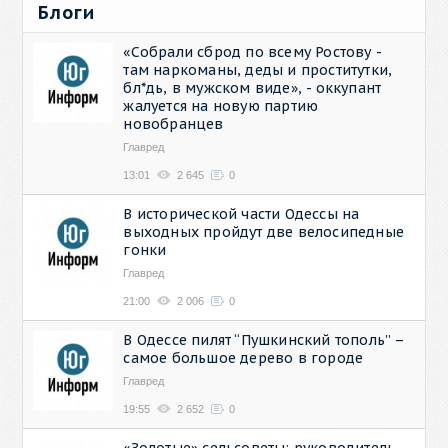
Блоги
«Собрали сброд по всему Ростову -
там наркоманы, деды и проститутки,
бл*дь, в мужском виде», - оккупант
жалуется на новую партию
новобранцев
Главред
13:01
2 645
0
В исторической части Одессы на
выходных пройдут две велосипедные
гонки
Главред
21:00
2 006
0
В Одессе пилят “Пушкинский тополь” –
самое большое дерево в городе
Главред
19:55
2 652
0
«Золотые» сельсоветы: руководитель