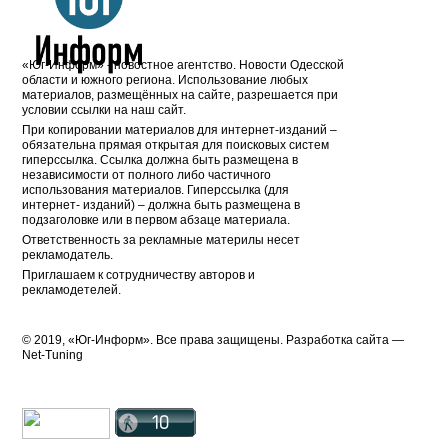
«Юг-Информ» - новостное агентство. Новости Одесской
области и южного региона. Использование любых
материалов, размещённых на сайте, разрешается при
условии ссылки на наш сайт.
При копировании материалов для интернет-изданий –
обязательна прямая открытая для поисковых систем
гиперссылка. Ссылка должна быть размещена в
независимости от полного либо частичного
использования материалов. Гиперссылка (для
интернет- изданий) – должна быть размещена в
подзаголовке или в первом абзаце материала.
Ответственность за рекламные материлы несет
рекламодатель.
Приглашаем к сотрудничеству авторов и
рекламодетелей.
© 2019, «Юг-Информ». Все права защищены. Разработка cайта —
Net-Tuning