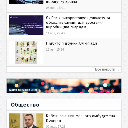
порятунку країни
03 янв, 16:01
Як Росія використовує целюлозу та
обходить санкції для зростання
виробництва снарядів
11 ноя, 22:43
Підбито підсумки Олімпіади
12 авг, 15:24
Все новости →
Общество
Кабмін звільнив мовного омбудсмена
Креміня
02 июл, 17:25