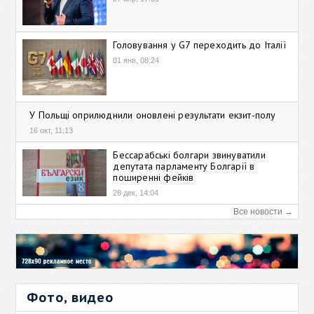
Головування у G7 переходить до Італії
01 янв, 08:24
У Польщі оприлюднили оновлені результати екзит-полу
16 окт, 11:13
Бессарабські болгари звинуватили
депутата парламенту Болгарії в
поширенні фейків
28 дек, 14:04
Все новости →
Фото, видео