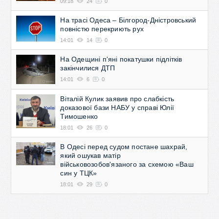
09:18
24
0
На трасі Одеса – Білгород-Дністровський
повністю перекриють рух
14:01
14
0
На Одещині п'яні покатушки підлітків
закінчилися ДТП
14:01
6
0
Віталій Кулик заявив про слабкість
доказової бази НАБУ у справі Юлії
Тимошенко
18:01
26
0
В Одесі перед судом постане шахрай,
який ошукав матір
військовозобов'язаного за схемою «Ваш
син у ТЦК»
18:01
29
0