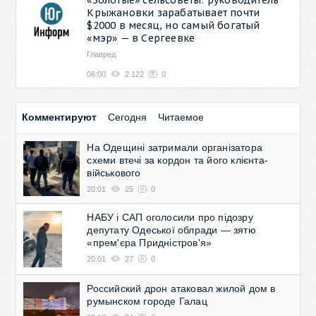
Крыжановки зарабатывает почти
$2000 в месяц, но самый богатый
«мэр» — в Сергеевке
Главред
06:00
2 122
0
Комментируют
Сегодня
Читаемое
На Одещині затримали організатора
схеми втечі за кордон та його клієнта-
військового
20:01
25
0
НАБУ і САП оголосили про підозру
депутату Одеської облради — зятю
«прем'єра Придністров'я»
20:01
27
0
Российский дрон атаковал жилой дом в
румынском городе Галац