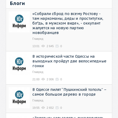
Блоги
«Собрали сброд по всему Ростову -
там наркоманы, деды и проститутки,
бл*дь, в мужском виде», - оккупант
жалуется на новую партию
новобранцев
Главред
13:01
2 645
0
В исторической части Одессы на
выходных пройдут две велосипедные
гонки
Главред
21:00
2 006
0
В Одессе пилят “Пушкинский тополь” –
самое большое дерево в городе
Главред
19:55
2 652
0
«Золотые» сельсоветы: руководитель