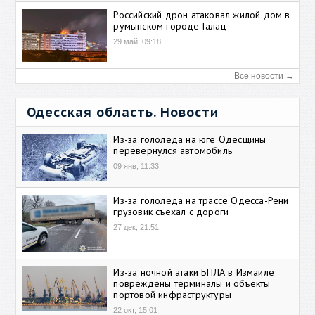
Российский дрон атаковал жилой дом в
румынском городе Галац
29 май, 09:18
Все новости →
Одесская область. Новости
Из-за гололеда на юге Одесщины
перевернулся автомобиль
09 янв, 11:33
Из-за гололеда на трассе Одесса-Рени
грузовик съехал с дороги
27 дек, 21:51
Из-за ночной атаки БПЛА в Измаиле
повреждены терминалы и объекты
портовой инфраструктуры
22 окт, 15:01