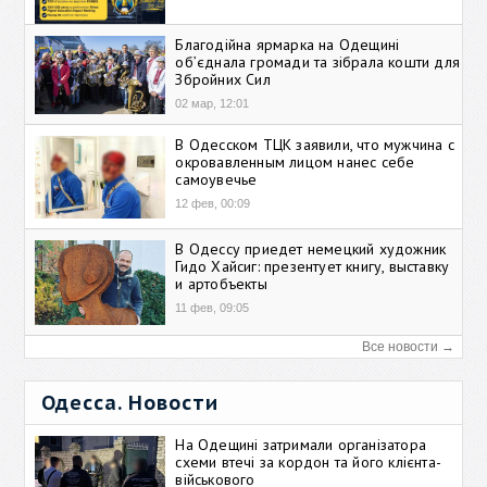
Благодійна ярмарка на Одещині
об’єднала громади та зібрала кошти для
Збройних Сил
02 мар, 12:01
В Одесском ТЦК заявили, что мужчина с
окровавленным лицом нанес себе
самоувечье
12 фев, 00:09
В Одессу приедет немецкий художник
Гидо Хайсиг: презентует книгу, выставку
и артобъекты
11 фев, 09:05
Все новости →
Одесса. Новости
На Одещині затримали організатора
схеми втечі за кордон та його клієнта-
військового