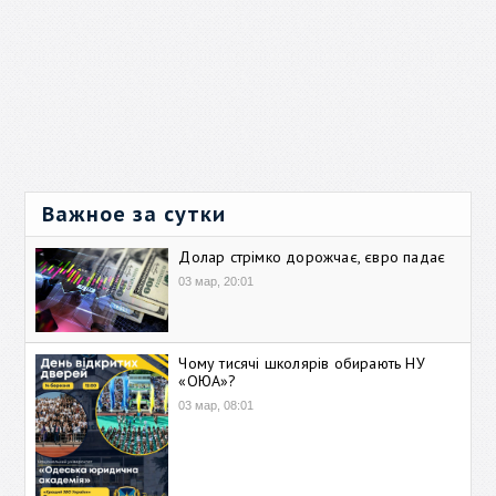
Важное за сутки
Долар стрімко дорожчає, євро падає
03 мар, 20:01
Чому тисячі школярів обирають НУ
«ОЮА»?
03 мар, 08:01