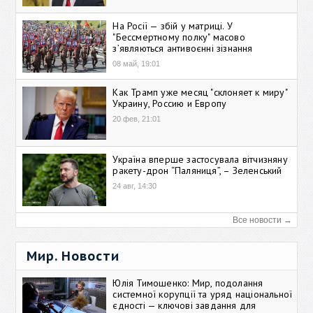
На Росії — збій у матриці. У
"Бессмертному полку" масово
зʼявляються антивоєнні зізнання
08 май, 19:01
Как Трамп уже месяц "склоняет к миру"
Украину, Россию и Европу
20 фев, 21:01
Україна вперше застосувала вітчизняну
ракету-дрон “Паляниця”, – Зеленський
24 авг, 14:30
Все новости →
Мир. Новости
Юлія Тимошенко: Мир, подолання
системної корупції та уряд національної
єдності — ключові завдання для