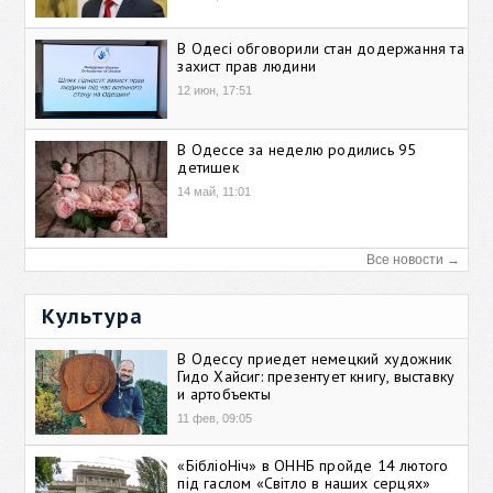
В Одесі обговорили стан додержання та
захист прав людини
12 июн, 17:51
В Одессе за неделю родились 95
детишек
14 май, 11:01
Все новости →
Культура
В Одессу приедет немецкий художник
Гидо Хайсиг: презентует книгу, выставку
и артобъекты
11 фев, 09:05
«БібліоНіч» в ОННБ пройде 14 лютого
під гаслом «Світло в наших серцях»