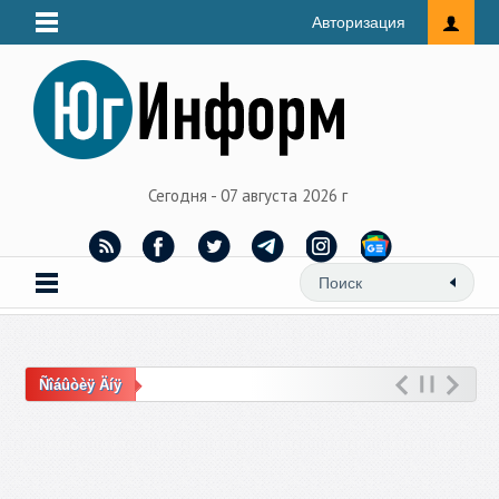
Авторизация
Сегодня - 07 августа 2026 г
Ñîáûòèÿ Äíÿ