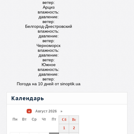
ветер:
Арциз
влажность:
давление:
ветер:
Белгород-Днестровский
влажность:
давление:
ветер:
Черноморск
влажность:
давление:
ветер:
Южное
влажность:
давление:
ветер:
Погода на 10 дней от
sinoptik.ua
Календарь
«
Август 2026 »
Пн
Вт
Ср
Чт
Пт
Сб
Вс
1
2