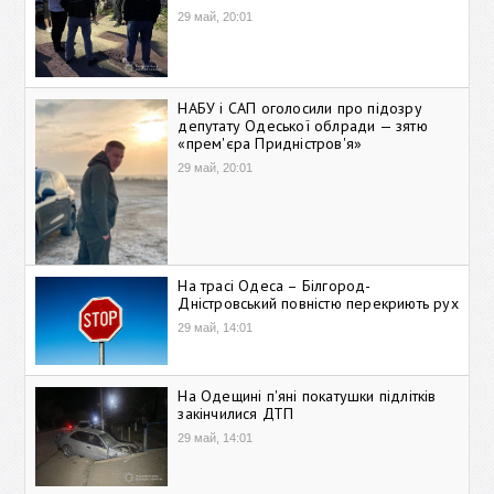
29 май, 20:01
НАБУ і САП оголосили про підозру
депутату Одеської облради — зятю
«прем'єра Придністров'я»
29 май, 20:01
На трасі Одеса – Білгород-
Дністровський повністю перекриють рух
29 май, 14:01
На Одещині п'яні покатушки підлітків
закінчилися ДТП
29 май, 14:01