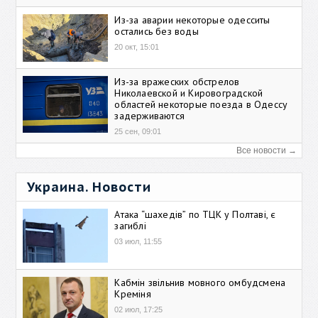
Из-за аварии некоторые одесситы
остались без воды
20 окт, 15:01
Из-за вражеских обстрелов
Николаевской и Кировоградской
областей некоторые поезда в Одессу
задерживаются
25 сен, 09:01
Все новости →
Украина. Новости
Атака “шахедів” по ТЦК у Полтаві, є
загиблі
03 июл, 11:55
Кабмін звільнив мовного омбудсмена
Креміня
02 июл, 17:25