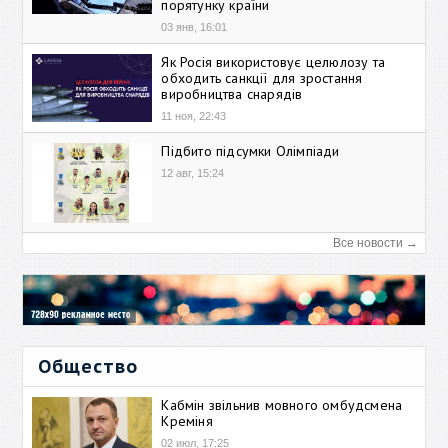
порятунку країни
03 янв, 16:01
Як Росія використовує целюлозу та
обходить санкції для зростання
виробництва снарядів
11 ноя, 22:43
Підбито підсумки Олімпіади
12 авг, 15:24
Все новости →
Общество
Кабмін звільнив мовного омбудсмена
Креміня
02 июл, 17:25