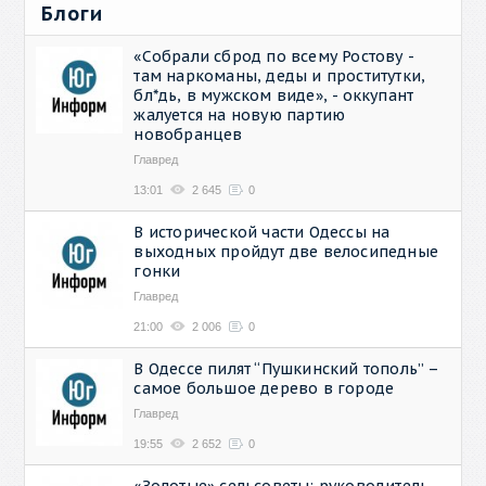
Блоги
«Собрали сброд по всему Ростову -
там наркоманы, деды и проститутки,
бл*дь, в мужском виде», - оккупант
жалуется на новую партию
новобранцев
Главред
13:01
2 645
0
В исторической части Одессы на
выходных пройдут две велосипедные
гонки
Главред
21:00
2 006
0
В Одессе пилят “Пушкинский тополь” –
самое большое дерево в городе
Главред
19:55
2 652
0
«Золотые» сельсоветы: руководитель