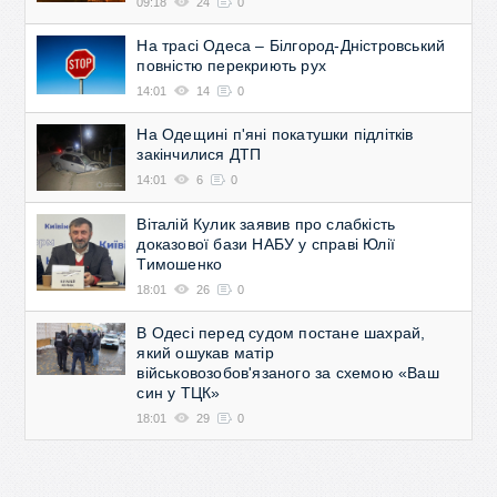
09:18
24
0
На трасі Одеса – Білгород-Дністровський
повністю перекриють рух
14:01
14
0
На Одещині п'яні покатушки підлітків
закінчилися ДТП
14:01
6
0
Віталій Кулик заявив про слабкість
доказової бази НАБУ у справі Юлії
Тимошенко
18:01
26
0
В Одесі перед судом постане шахрай,
який ошукав матір
військовозобов'язаного за схемою «Ваш
син у ТЦК»
18:01
29
0