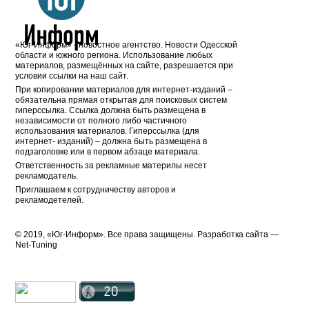
«Юг-Информ» - новостное агентство. Новости Одесской
области и южного региона. Использование любых
материалов, размещённых на сайте, разрешается при
условии ссылки на наш сайт.
При копировании материалов для интернет-изданий –
обязательна прямая открытая для поисковых систем
гиперссылка. Ссылка должна быть размещена в
независимости от полного либо частичного
использования материалов. Гиперссылка (для
интернет- изданий) – должна быть размещена в
подзаголовке или в первом абзаце материала.
Ответственность за рекламные материлы несет
рекламодатель.
Приглашаем к сотрудничеству авторов и
рекламодетелей.
© 2019, «Юг-Информ». Все права защищены. Разработка cайта —
Net-Tuning