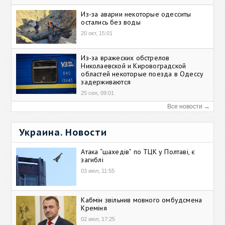
Из-за аварии некоторые одесситы
остались без воды
20 окт, 15:01
Из-за вражеских обстрелов
Николаевской и Кировоградской
областей некоторые поезда в Одессу
задерживаются
25 сен, 09:01
Все новости →
Украина. Новости
Атака “шахедів” по ТЦК у Полтаві, є
загиблі
03 июл, 11:55
Кабмін звільнив мовного омбудсмена
Креміня
02 июл, 17:25