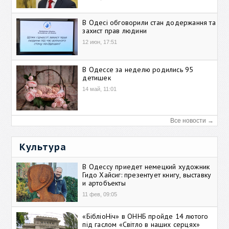
В Одесі обговорили стан додержання та
захист прав людини
12 июн, 17:51
В Одессе за неделю родились 95
детишек
14 май, 11:01
Все новости →
Культура
В Одессу приедет немецкий художник
Гидо Хайсиг: презентует книгу, выставку
и артобъекты
11 фев, 09:05
«БібліоНіч» в ОННБ пройде 14 лютого
під гаслом «Світло в наших серцях»