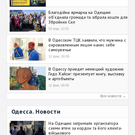
Благодійна ярмарка на Одещині
об’єднала громади та зібрала кошти для
Збройних Сил
02 мар, 12:01
В Одесском ТЦК заявили, что мужчина с
окровавленным лицом нанес себе
самоувечье
12 фев, 00:09
В Одессу приедет немецкий художник
Гидо Хайсиг: презентует книгу, выставку
и артобъекты
11 фев, 09:05
Все новости →
Одесса. Новости
На Одещині затримали організатора
схеми втечі за кордон та його клієнта-
військового