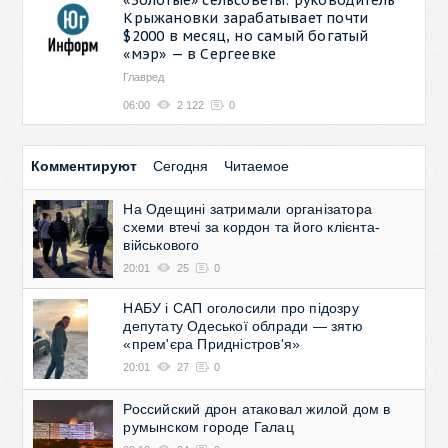
Крыжановки зарабатывает почти
$2000 в месяц, но самый богатый
«мэр» — в Сергеевке
Главред
06:00
2 122
0
Комментируют
Сегодня
Читаемое
На Одещині затримали організатора
схеми втечі за кордон та його клієнта-
військового
20:01
25
0
НАБУ і САП оголосили про підозру
депутату Одеської облради — зятю
«прем'єра Придністров'я»
20:01
27
0
Российский дрон атаковал жилой дом в
румынском городе Галац