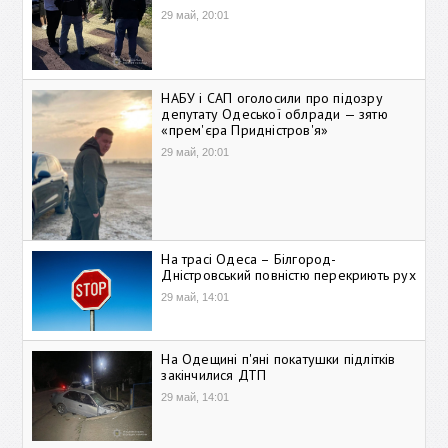
29 май, 20:01
НАБУ і САП оголосили про підозру
депутату Одеської облради — зятю
«прем'єра Придністров'я»
29 май, 20:01
На трасі Одеса – Білгород-
Дністровський повністю перекриють рух
29 май, 14:01
На Одещині п'яні покатушки підлітків
закінчилися ДТП
29 май, 14:01