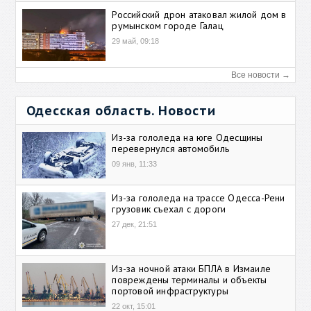
Российский дрон атаковал жилой дом в
румынском городе Галац
29 май, 09:18
Все новости →
Одесская область. Новости
Из-за гололеда на юге Одесщины
перевернулся автомобиль
09 янв, 11:33
Из-за гололеда на трассе Одесса-Рени
грузовик съехал с дороги
27 дек, 21:51
Из-за ночной атаки БПЛА в Измаиле
повреждены терминалы и объекты
портовой инфраструктуры
22 окт, 15:01