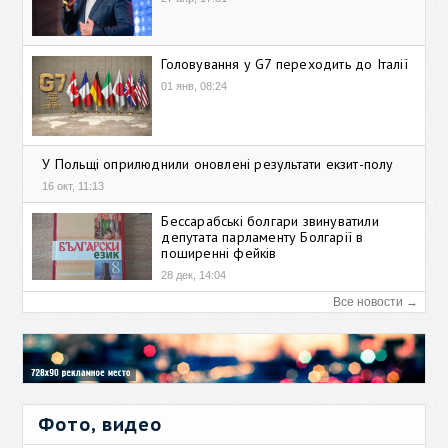
Головування у G7 переходить до Італії
01 янв, 08:24
У Польщі оприлюднили оновлені результати екзит-полу
16 окт, 11:13
Бессарабські болгари звинуватили
депутата парламенту Болгарії в
поширенні фейків
28 дек, 14:04
Все новости →
Фото, видео