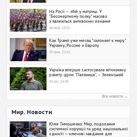
На Росії — збій у матриці. У
"Бессмертному полку" масово
зʼявляються антивоєнні зізнання
08 май, 19:01
Как Трамп уже месяц "склоняет к миру"
Украину, Россию и Европу
20 фев, 21:01
Україна вперше застосувала вітчизняну
ракету-дрон “Паляниця”, – Зеленський
24 авг, 14:30
Все новости →
Мир. Новости
Юлія Тимошенко: Мир, подолання
системної корупції та уряд національної
єдності — ключові завдання для