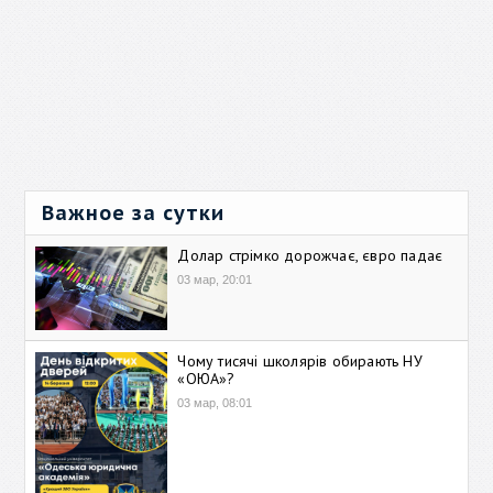
Важное за сутки
Долар стрімко дорожчає, євро падає
03 мар, 20:01
Чому тисячі школярів обирають НУ
«ОЮА»?
03 мар, 08:01