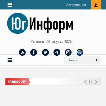
Авторизация
Сегодня - 06 августа 2026 г
Ñîáûòèÿ Äíÿ