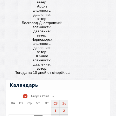
ветер:
Арциз
влажность:
давление:
ветер:
Белгород-Днестровский
влажность:
давление:
ветер:
Черноморск
влажность:
давление:
ветер:
Южное
влажность:
давление:
ветер:
Погода на 10 дней от
sinoptik.ua
Календарь
«
Август 2026 »
Пн
Вт
Ср
Чт
Пт
Сб
Вс
1
2