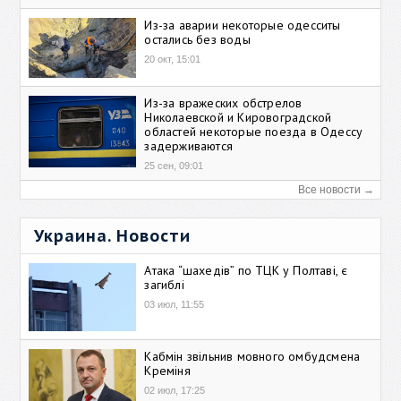
Из-за аварии некоторые одесситы
остались без воды
20 окт, 15:01
Из-за вражеских обстрелов
Николаевской и Кировоградской
областей некоторые поезда в Одессу
задерживаются
25 сен, 09:01
Все новости →
Украина. Новости
Атака “шахедів” по ТЦК у Полтаві, є
загиблі
03 июл, 11:55
Кабмін звільнив мовного омбудсмена
Креміня
02 июл, 17:25