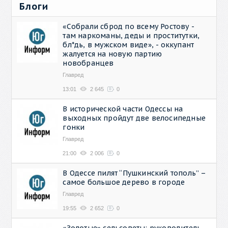
Блоги
«Собрали сброд по всему Ростову -
там наркоманы, деды и проститутки,
бл*дь, в мужском виде», - оккупант
жалуется на новую партию
новобранцев
Главред
13:01
2 645
0
В исторической части Одессы на
выходных пройдут две велосипедные
гонки
Главред
21:00
2 006
0
В Одессе пилят “Пушкинский тополь” –
самое большое дерево в городе
Главред
19:55
2 652
0
«Золотые» сельсоветы: руководитель