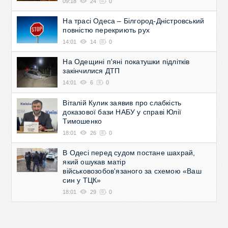
09:18
24
0
На трасі Одеса – Білгород-Дністровський
повністю перекриють рух
14:01
14
0
На Одещині п'яні покатушки підлітків
закінчилися ДТП
14:01
6
0
Віталій Кулик заявив про слабкість
доказової бази НАБУ у справі Юлії
Тимошенко
18:01
26
0
В Одесі перед судом постане шахрай,
який ошукав матір
військовозобов'язаного за схемою «Ваш
син у ТЦК»
18:01
29
0