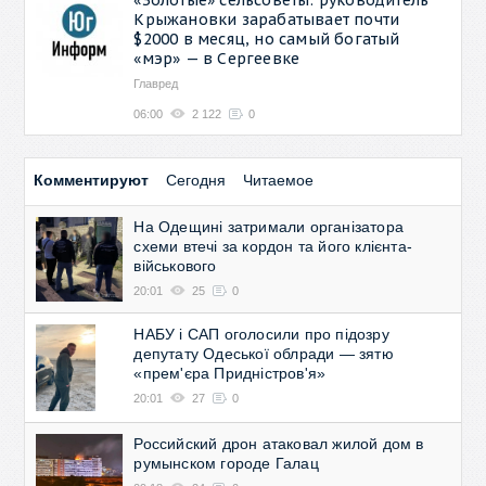
Крыжановки зарабатывает почти
$2000 в месяц, но самый богатый
«мэр» — в Сергеевке
Главред
06:00
2 122
0
Комментируют
Сегодня
Читаемое
На Одещині затримали організатора
схеми втечі за кордон та його клієнта-
військового
20:01
25
0
НАБУ і САП оголосили про підозру
депутату Одеської облради — зятю
«прем'єра Придністров'я»
20:01
27
0
Российский дрон атаковал жилой дом в
румынском городе Галац