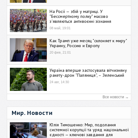
На Росії — збій у матриці. У
"Бессмертному полку" масово
зʼявляються антивоєнні зізнання
08 май, 19:01
Как Трамп уже месяц "склоняет к миру"
Украину, Россию и Европу
20 фев, 21:01
Україна вперше застосувала вітчизняну
ракету-дрон “Паляниця”, – Зеленський
24 авг, 14:30
Все новости →
Мир. Новости
Юлія Тимошенко: Мир, подолання
системної корупції та уряд національної
єдності — ключові завдання для