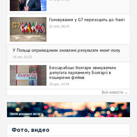
Головування у G7 переходить до Італії
01 янв, 08:24
У Польщі оприлюднили оновлені результати екзит-полу
16 окт, 11:13
Бессарабські болгари звинуватили
депутата парламенту Болгарії в
поширенні фейків
28 дек, 14:04
Все новости →
Фото, видео