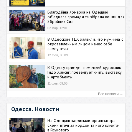
Благодійна ярмарка на Одещині
об’єднала громади та зібрала кошти для
Збройних Сил
02 мар, 12:01
В Одесском ТЦК заявили, что мужчина с
окровавленным лицом нанес себе
самоувечье
12 фев, 00:09
В Одессу приедет немецкий художник
Гидо Хайсиг: презентует книгу, выставку
и артобъекты
11 фев, 09:05
Все новости →
Одесса. Новости
На Одещині затримали організатора
схеми втечі за кордон та його клієнта-
військового