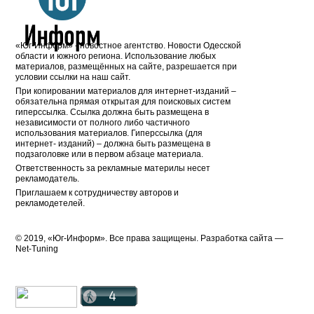
«Юг-Информ» - новостное агентство. Новости Одесской
области и южного региона. Использование любых
материалов, размещённых на сайте, разрешается при
условии ссылки на наш сайт.
При копировании материалов для интернет-изданий –
обязательна прямая открытая для поисковых систем
гиперссылка. Ссылка должна быть размещена в
независимости от полного либо частичного
использования материалов. Гиперссылка (для
интернет- изданий) – должна быть размещена в
подзаголовке или в первом абзаце материала.
Ответственность за рекламные материлы несет
рекламодатель.
Приглашаем к сотрудничеству авторов и
рекламодетелей.
© 2019, «Юг-Информ». Все права защищены. Разработка cайта —
Net-Tuning