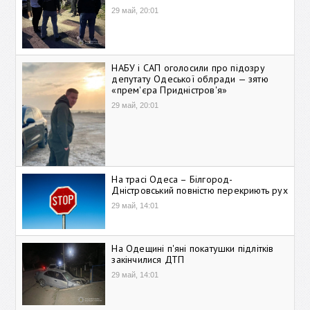
29 май, 20:01
НАБУ і САП оголосили про підозру
депутату Одеської облради — зятю
«прем'єра Придністров'я»
29 май, 20:01
На трасі Одеса – Білгород-
Дністровський повністю перекриють рух
29 май, 14:01
На Одещині п'яні покатушки підлітків
закінчилися ДТП
29 май, 14:01