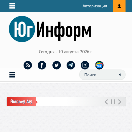
Авторизация
Сегодня - 10 августа 2026 г
Ñîáûòèÿ Äíÿ