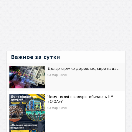
Важное за сутки
Долар стрімко дорожчає, євро падає
03 мар, 20:01
Чому тисячі школярів обирають НУ
«ОЮА»?
03 мар, 08:01