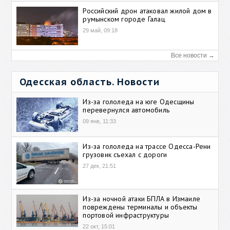
Российский дрон атаковал жилой дом в
румынском городе Галац
29 май, 09:18
Все новости →
Одесская область. Новости
Из-за гололеда на юге Одесщины
перевернулся автомобиль
09 янв, 11:33
Из-за гололеда на трассе Одесса-Рени
грузовик съехал с дороги
27 дек, 21:51
Из-за ночной атаки БПЛА в Измаиле
повреждены терминалы и объекты
портовой инфраструктуры
22 окт, 15:01