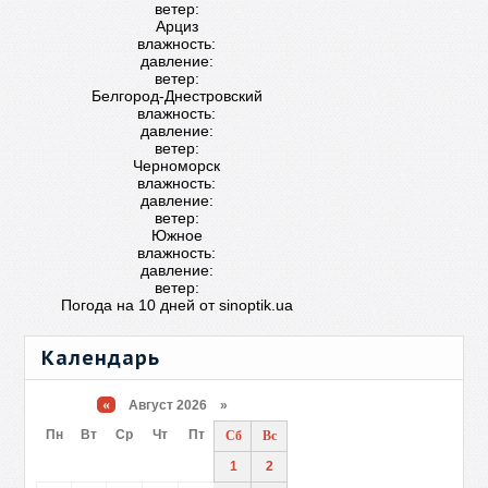
ветер:
Арциз
влажность:
давление:
ветер:
Белгород-Днестровский
влажность:
давление:
ветер:
Черноморск
влажность:
давление:
ветер:
Южное
влажность:
давление:
ветер:
Погода на 10 дней от
sinoptik.ua
Календарь
«
Август 2026 »
Пн
Вт
Ср
Чт
Пт
Сб
Вс
1
2