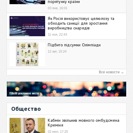
порятунку країни
03 янв, 16:01
Як Росія використовує целюлозу та
обходить санкції для зростання
виробництва снарядів
11 ноя, 22:43
Підбито підсумки Олімпіади
12 авг, 15:24
Все новости →
Общество
Кабмін звільнив мовного омбудсмена
Креміня
02 июл, 17:25