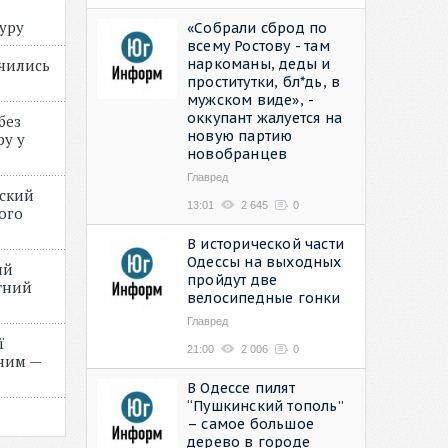
туру
«Собрали сброд по
всему Ростову - там
наркоманы, деды и
учились
проститутки, бл*дь, в
мужском виде», -
оккупант жалуется на
без
новую партию
ру у
новобранцев
Главред
нский
13:01
2 645
0
ого
»
В исторической части
Одессы на выходных
ий
пройдут две
етний
велосипедные гонки
Главред
ї
21:00
2 006
0
ним —
В Одессе пилят
“Пушкинский тополь”
– самое большое
дерево в городе