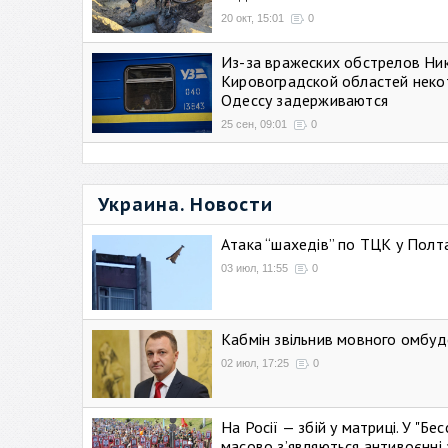
20 окт, 15:01
0
Из-за вражеских обстрелов Ни
Кировоградской областей неко
Одессу задерживаются
25 сен, 09:01
0
Украина. Новости
Атака “шахедів” по ТЦК у Полтав
03 июл, 11:55
0
Кабмін звільнив мовного омбуд
02 июл, 17:25
0
На Росії — збій у матриці. У "Б
масово зʼявляються антивоєнні 