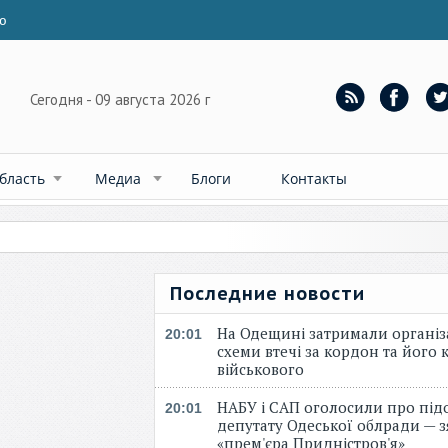
ю
Сегодня - 09 августа 2026 г
бласть
Медиа
Блоги
Контакты
Последние новости
На Одещині затримали організ
20:01
схеми втечі за кордон та його к
військового
НАБУ і САП оголосили про під
20:01
депутату Одеської облради — 
«прем'єра Придністров'я»