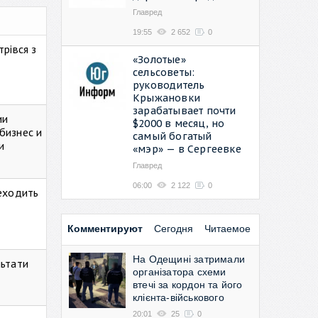
Главред
19:55
2 652
0
рівся з
«Золотые»
сельсоветы:
руководитель
Крыжановки
зарабатывает почти
ии
$2000 в месяц, но
бизнес и
самый богатый
и
«мэр» — в Сергеевке
Главред
06:00
2 122
0
реходить
Комментируют
Сегодня
Читаемое
На Одещині затримали
льтати
організатора схеми
втечі за кордон та його
клієнта-військового
20:01
25
0