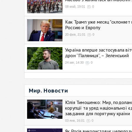
08 май, 19:01
0
Как Трамп уже месяц "склоняет 
Россию и Европу
20 фев, 21:01
0
Україна вперше застосувала віт
дрон “Паляниця”, – Зеленський
24 авг, 14:30
0
Мир. Новости
Юлія Тимошенко: Мир, подолан
корупції та уряд національної є
завдання для порятунку країни
03 янв, 16:01
0
Як Росія використовує целюлоз