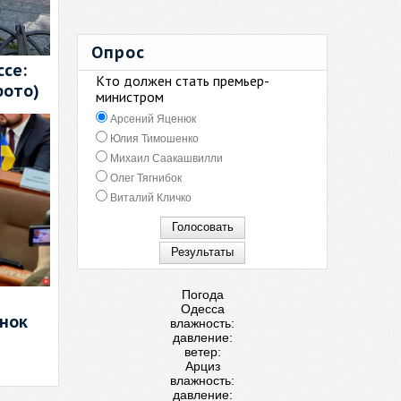
Опрос
се:
Кто должен стать премьер-
фото)
министром
Арсений Яценюк
Юлия Тимошенко
Михаил Саакашвилли
Олег Тягнибок
Виталий Кличко
Погода
Одесса
енок
влажность:
давление:
ветер:
Арциз
влажность:
давление: