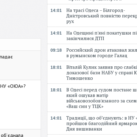
На трасі Одеса – Білгород-
14:01
Дністровський повністю перек
рух
На Одещині п'яні покатушки пі
14:01
закінчилися ДТП
Российский дрон атаковал жи
09:18
в румынском городе Галац
 падає
Віталій Кулик заявив про слабк
18:01
доказової бази НАБУ у справі Ю
Тимошенко
ь НУ «ОЮА»?
В Одесі перед судом постане ш
18:01
який ошукав матір
військовозобов'язаного за схе
«Ваш син у ТЦК»
Традиції, що об’єднують: в НУ
14:01
пройшов благодійний ярмарок
Дня вишиванки
 об’єднала