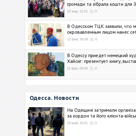
громади та зібрала кошти для 
02 мар, 12:01
0
В Одесском ТЦК заявили, что 
окровавленным лицом нанес се
12 фев, 00:09
0
В Одессу приедет немецкий ху
Хайсиг: презентует книгу, выст
11 фев, 09:05
0
Одесса. Новости
На Одещині затримали організа
за кордон та його клієнта-війс
29 май, 20:01
0