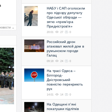
а
НАБУ і САП оголосили
в
про підозру депутату
Одеської облради —
зятю «прем'єра
Придністров'я»
новости →
20:01
27
0
Российский дрон
атаковал жилой дом в
румынском городе
Галац
09:18
24
0
На трасі Одеса –
Білгород-
Дністровський
повністю перекриють
рух
14:01
14
0
На Одещині п'яні
покатушки підлітків