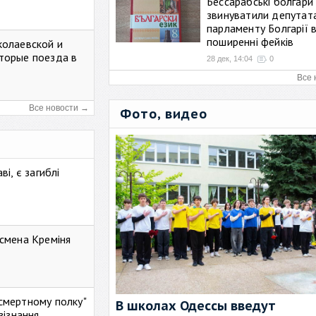
Бессарабські болгари
звинуватили депутат
парламенту Болгарії 
поширенні фейків
колаевской и
торые поезда в
28 дек, 14:04
0
Все 
Все новости →
Фото, видео
і, є загиблі
смена Креміня
ессмертному полку"
В школах Одессы введут
зізнання