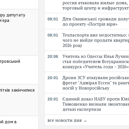
россия атаковала жилые дома,
торговый центр и инфраструк
зру депутату
Діти Окнянської громади дол
08:01
м'єра
до проекту «Постріл віри»
Техпаспорта вже недостатньо: 
08:01
чого не вийде продати кварти
2026 році
Учитель из Одессы Илья Лучи
20:06
стровський
стал победителем Всеукраинск
конкурса «Учитель года – 2026
Дрони ЗСУ атакували російськ
20:01
фрегат "Адмірал Ессен" та рак
носій у Новоросійську
ітків закінчилися
Єдиний доказ НАБУ проти Юлі
20:01
Тимошенко визнали змонтова
деталі експертизи
все новости дня →
ой дом в