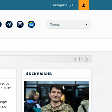
Авторизация
Эксклюзив
атора
лієнта-
озру
зятю