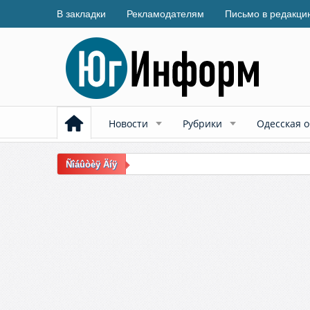
В закладки
Рекламодателям
Письмо в редакци
Новости
Рубрики
Одесская о
Ñîáûòèÿ Äíÿ