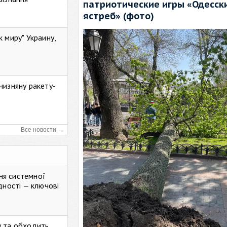
патриотические игры «Одесск
ястреб» (фото)
к миру" Украину,
чизняну ракету-
Все новости →
ня системної
дності — ключові
у та обходить