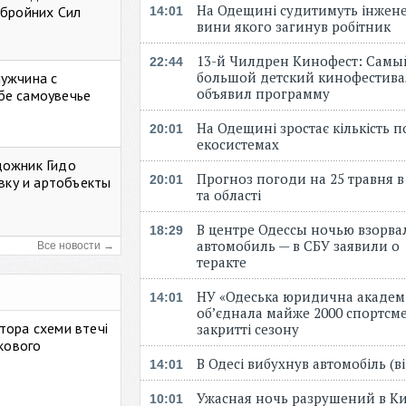
На Одещині судитимуть інжене
Збройних Сил
14:01
вини якого загинув робітник
13-й Чилдрен Кинофест: Самы
22:44
большой детский кинофестива
мужчина с
объявил программу
бе самоувечье
На Одещині зростає кількість 
20:01
екосистемах
дожник Гидо
Прогноз погоди на 25 травня в
20:01
авку и артобъекты
та області
В центре Одессы ночью взорва
18:29
автомобиль — в СБУ заявили о
Все новости →
теракте
НУ «Одеська юридична академ
14:01
об’єднала майже 2000 спортсме
тора схеми втечі
закритті сезону
ькового
В Одесі вибухнув автомобіль (
14:01
Ужасная ночь разрушений в Ки
10:01