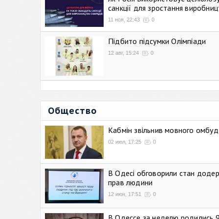
санкції для зростання виробниц
11 ноя, 22:43
0
Підбито підсумки Олімпіади
12 авг, 15:24
0
Общество
Кабмін звільнив мовного омбуд
02 июл, 17:25
0
В Одесі обговорили стан додер
прав людини
12 июн, 17:51
0
В Одессе за неделю родились 