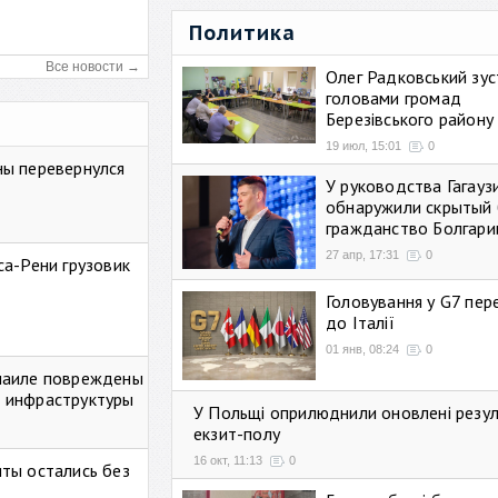
Политика
Все новости →
Олег Радковський зуст
головами громад
Березівського району
19 июл, 15:01
0
ны перевернулся
У руководства Гагауз
обнаружили скрытый 
гражданство Болгари
27 апр, 17:31
0
са-Рени грузовик
Головування у G7 пе
до Італії
01 янв, 08:24
0
маиле повреждены
 инфраструктуры
У Польщі оприлюднили оновлені резу
екзит-полу
16 окт, 11:13
0
ты остались без