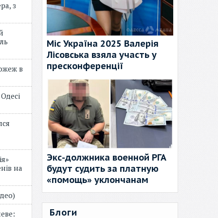
ра, з
й
ль
Міс Україна 2025 Валерія
Лісовська взяла участь у
пресконференції
пожеж в
 Одесі
лся
Экс-должника военной РГА
ія»
будут судить за платную
нів на
«помощь» уклончанам
відео)
Блоги
еве: