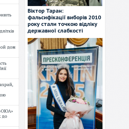
Віктор Таран:
риють
фальсифікації виборів 2010
року стали точкою відліку
державної слабкості
длітків
лой дом
ість
лії
ахрай,
мою
 «ОЮА»
 до