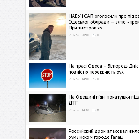
НАБУ і САП оголосили про підо
Одеської облради — зятю «пре
Придністров'я»
29 май, 20:01
0
На трасі Одеса – Білгород-Дні
повністю перекриють рух
29 май, 14:01
0
На Одещині п'яні покатушки підл
ДТП
29 май, 14:01
0
Российский дрон атаковал жил
румынском городе Галац