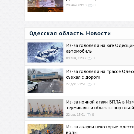
29 май, 09:18
0
Одесская область. Новости
Из-за гололеда на юге Одесщи
автомобиль
09 янв, 11:33
0
Из-за гололеда на трассе Одес
съехал с дороги
27 дек, 21:51
0
Из-за ночной атаки БПЛА в Из
терминалы и объекты портовой
22 окт, 15:01
0
Из-за аварии некоторые одесси
воды