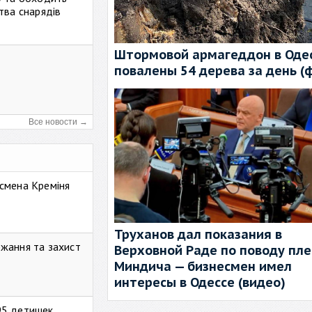
тва снарядів
Штормовой армагеддон в Одес
повалены 54 дерева за день (
Все новости →
смена Креміня
Труханов дал показания в
жання та захист
Верховной Раде по поводу пл
Миндича — бизнесмен имел
интересы в Одессе (видео)
95 детишек