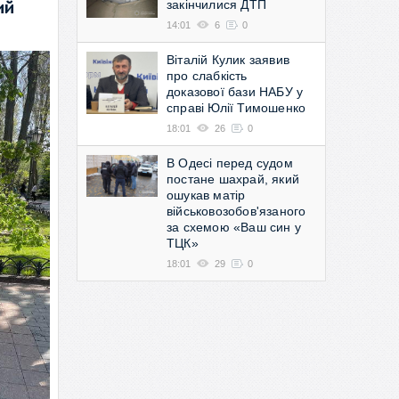
закінчилися ДТП
ий
14:01
6
0
Віталій Кулик заявив
про слабкість
доказової бази НАБУ у
справі Юлії Тимошенко
18:01
26
0
В Одесі перед судом
постане шахрай, який
ошукав матір
військовозобов'язаного
за схемою «Ваш син у
ТЦК»
18:01
29
0