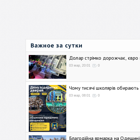
Важное за сутки
Долар стрімко дорожчає, євро
03 мар, 20:01
0
Чому тисячі школярів обирают
03 мар, 08:01
0
Благодійна ярмарка на Одещині