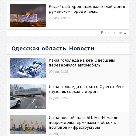
Российский дрон атаковал жилой дом в
румынском городе Галац
29 май, 09:18
Все новости →
Одесская область. Новости
Из-за гололеда на юге Одесщины
перевернулся автомобиль
09 янв, 11:33
Из-за гололеда на трассе Одесса-Рени
грузовик съехал с дороги
27 дек, 21:51
Из-за ночной атаки БПЛА в Измаиле
повреждены терминалы и объекты
портовой инфраструктуры
22 окт, 15:01