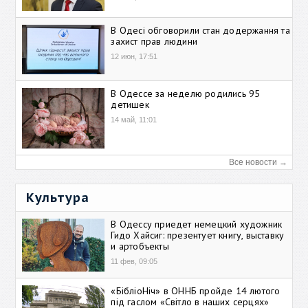
В Одесі обговорили стан додержання та
захист прав людини
12 июн, 17:51
В Одессе за неделю родились 95
детишек
14 май, 11:01
Все новости →
Культура
В Одессу приедет немецкий художник
Гидо Хайсиг: презентует книгу, выставку
и артобъекты
11 фев, 09:05
«БібліоНіч» в ОННБ пройде 14 лютого
під гаслом «Світло в наших серцях»