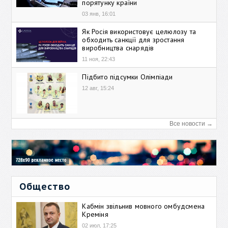
порятунку країни
03 янв, 16:01
Як Росія використовує целюлозу та
обходить санкції для зростання
виробництва снарядів
11 ноя, 22:43
Підбито підсумки Олімпіади
12 авг, 15:24
Все новости →
Общество
Кабмін звільнив мовного омбудсмена
Креміня
02 июл, 17:25