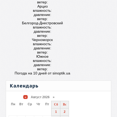
ветер:
Арциз
влажность:
давление:
ветер:
Белгород-Днестровский
влажность:
давление:
ветер:
Черноморск
влажность:
давление:
ветер:
Южное
влажность:
давление:
ветер:
Погода на 10 дней от
sinoptik.ua
Календарь
«
Август 2026 »
Пн
Вт
Ср
Чт
Пт
Сб
Вс
1
2