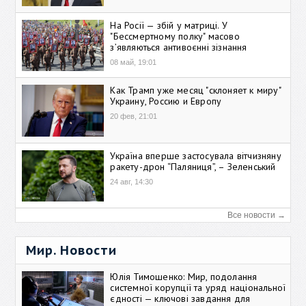
На Росії — збій у матриці. У
"Бессмертному полку" масово
зʼявляються антивоєнні зізнання
08 май, 19:01
Как Трамп уже месяц "склоняет к миру"
Украину, Россию и Европу
20 фев, 21:01
Україна вперше застосувала вітчизняну
ракету-дрон “Паляниця”, – Зеленський
24 авг, 14:30
Все новости →
Мир. Новости
Юлія Тимошенко: Мир, подолання
системної корупції та уряд національної
єдності — ключові завдання для