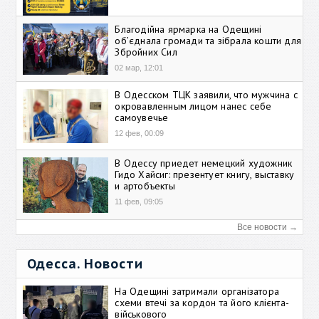
Благодійна ярмарка на Одещині
об’єднала громади та зібрала кошти для
Збройних Сил
02 мар, 12:01
В Одесском ТЦК заявили, что мужчина с
окровавленным лицом нанес себе
самоувечье
12 фев, 00:09
В Одессу приедет немецкий художник
Гидо Хайсиг: презентует книгу, выставку
и артобъекты
11 фев, 09:05
Все новости →
Одесса. Новости
На Одещині затримали організатора
схеми втечі за кордон та його клієнта-
військового