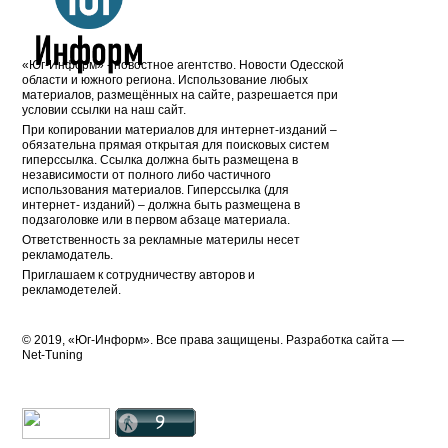
«Юг-Информ» - новостное агентство. Новости Одесской
области и южного региона. Использование любых
материалов, размещённых на сайте, разрешается при
условии ссылки на наш сайт.
При копировании материалов для интернет-изданий –
обязательна прямая открытая для поисковых систем
гиперссылка. Ссылка должна быть размещена в
независимости от полного либо частичного
использования материалов. Гиперссылка (для
интернет- изданий) – должна быть размещена в
подзаголовке или в первом абзаце материала.
Ответственность за рекламные материлы несет
рекламодатель.
Приглашаем к сотрудничеству авторов и
рекламодетелей.
© 2019, «Юг-Информ». Все права защищены. Разработка cайта —
Net-Tuning