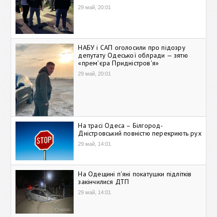
29 май, 20:01
НАБУ і САП оголосили про підозру
депутату Одеської облради — зятю
«прем'єра Придністров'я»
29 май, 20:01
На трасі Одеса – Білгород-
Дністровський повністю перекриють рух
29 май, 14:01
На Одещині п'яні покатушки підлітків
закінчилися ДТП
29 май, 14:01