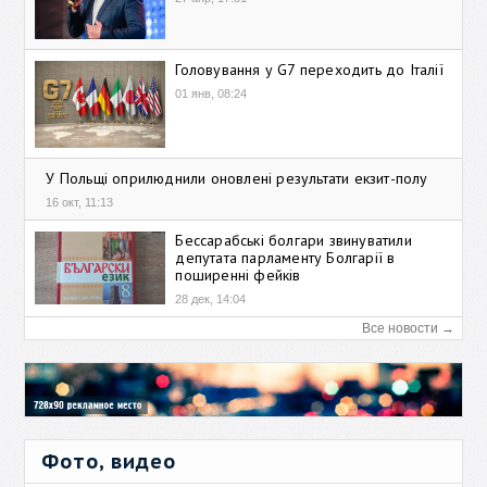
Головування у G7 переходить до Італії
01 янв, 08:24
У Польщі оприлюднили оновлені результати екзит-полу
16 окт, 11:13
Бессарабські болгари звинуватили
депутата парламенту Болгарії в
поширенні фейків
28 дек, 14:04
Все новости →
Фото, видео