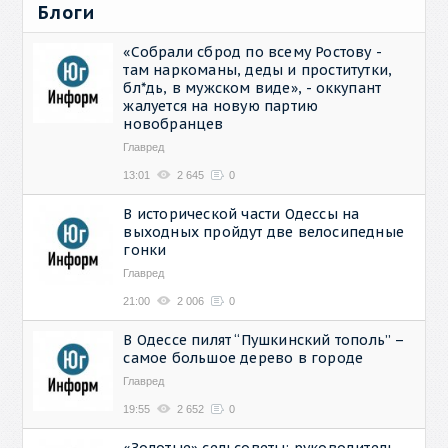
Блоги
«Собрали сброд по всему Ростову -
там наркоманы, деды и проститутки,
бл*дь, в мужском виде», - оккупант
жалуется на новую партию
новобранцев
Главред
13:01
2 645
0
В исторической части Одессы на
выходных пройдут две велосипедные
гонки
Главред
21:00
2 006
0
В Одессе пилят “Пушкинский тополь” –
самое большое дерево в городе
Главред
19:55
2 652
0
«Золотые» сельсоветы: руководитель