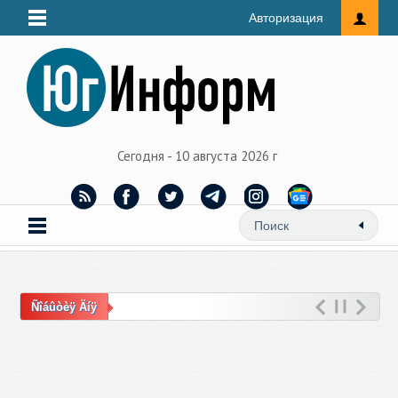
Авторизация
Сегодня - 10 августа 2026 г
Ñîáûòèÿ Äíÿ