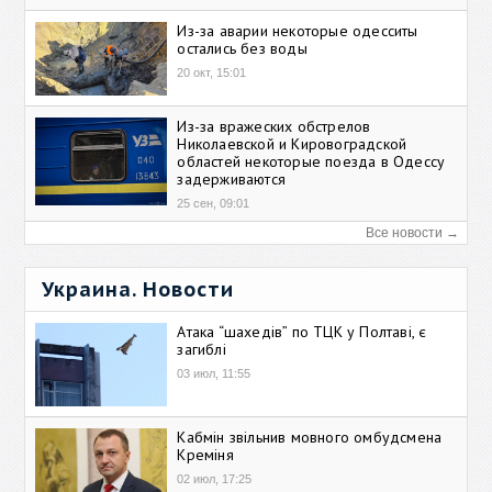
Из-за аварии некоторые одесситы
остались без воды
20 окт, 15:01
Из-за вражеских обстрелов
Николаевской и Кировоградской
областей некоторые поезда в Одессу
задерживаются
25 сен, 09:01
Все новости →
Украина. Новости
Атака “шахедів” по ТЦК у Полтаві, є
загиблі
03 июл, 11:55
Кабмін звільнив мовного омбудсмена
Креміня
02 июл, 17:25