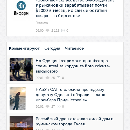
Крыжановки зарабатывает почти
$2000 в месяц, но самый богатый
«мэр» — в Сергеевке
Главред
06:00
2 122
0
Комментируют
Сегодня
Читаемое
На Одещині затримали організатора
схеми втечі за кордон та його клієнта-
військового
20:01
25
0
НАБУ і САП оголосили про підозру
депутату Одеської облради — зятю
«прем'єра Придністров'я»
20:01
27
0
Российский дрон атаковал жилой дом в
румынском городе Галац