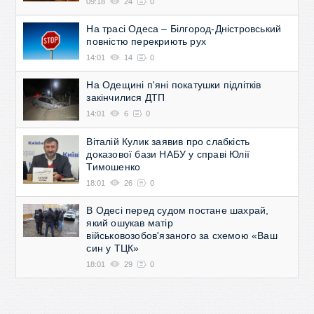
09:18
24
0
На трасі Одеса – Білгород-Дністровський
повністю перекриють рух
14:01
14
0
На Одещині п'яні покатушки підлітків
закінчилися ДТП
14:01
6
0
Віталій Кулик заявив про слабкість
доказової бази НАБУ у справі Юлії
Тимошенко
18:01
26
0
В Одесі перед судом постане шахрай,
який ошукав матір
військовозобов'язаного за схемою «Ваш
син у ТЦК»
18:01
29
0