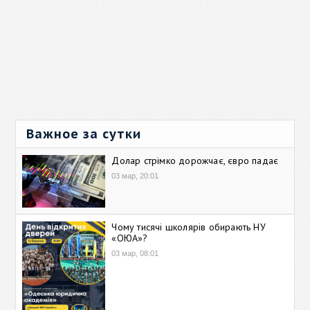
Важное за сутки
Долар стрімко дорожчає, євро падає
03 мар, 20:01
Чому тисячі школярів обирають НУ
«ОЮА»?
03 мар, 08:01