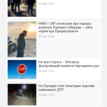
29 май, 20:01
НАБУ і САП оголосили про підозру
депутату Одеської облради — зятю
«прем'єра Придністров'я»
29 май, 20:01
На трасі Одеса – Білгород-
Дністровський повністю перекриють рух
29 май, 14:01
На Одещині п'яні покатушки підлітків
закінчилися ДТП
29 май, 14:01