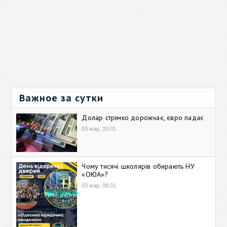
Важное за сутки
Долар стрімко дорожчає, євро падає
03 мар, 20:01
Чому тисячі школярів обирають НУ
«ОЮА»?
03 мар, 08:01