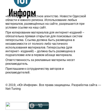
«Юг-Информ» - новостное агентство. Новости Одесской
области и южного региона. Использование любых
материалов, размещённых на сайте, разрешается при
условии ссылки на наш сайт.
При копировании материалов для интернет-изданий –
обязательна прямая открытая для поисковых систем
гиперссылка. Ссылка должна быть размещена в
независимости от полного либо частичного
использования материалов. Гиперссылка (для
интернет- изданий) – должна быть размещена в
подзаголовке или в первом абзаце материала.
Ответственность за рекламные материлы несет
рекламодатель.
Приглашаем к сотрудничеству авторов и
рекламодетелей.
© 2019, «Юг-Информ». Все права защищены. Разработка cайта —
Net-Tuning