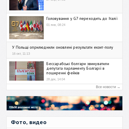
Головування у G7 переходить до Італії
01 янв, 08:24
У Польщі оприлюднили оновлені результати екзит-полу
16 окт, 11:13
Бессарабські болгари звинуватили
депутата парламенту Болгарії в
поширенні фейків
28 дек, 14:04
Все новости →
Фото, видео