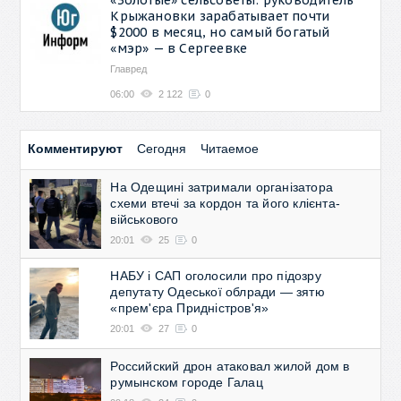
Крыжановки зарабатывает почти
$2000 в месяц, но самый богатый
«мэр» — в Сергеевке
Главред
06:00
2 122
0
Комментируют
Сегодня
Читаемое
На Одещині затримали організатора
схеми втечі за кордон та його клієнта-
військового
20:01
25
0
НАБУ і САП оголосили про підозру
депутату Одеської облради — зятю
«прем'єра Придністров'я»
20:01
27
0
Российский дрон атаковал жилой дом в
румынском городе Галац