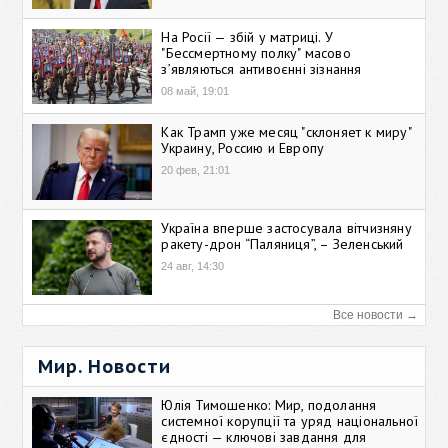
На Росії — збій у матриці. У
"Бессмертному полку" масово
зʼявляються антивоєнні зізнання
08 май, 19:01
Как Трамп уже месяц "склоняет к миру"
Украину, Россию и Европу
20 фев, 21:01
Україна вперше застосувала вітчизняну
ракету-дрон “Паляниця”, – Зеленський
24 авг, 14:30
Все новости →
Мир. Новости
Юлія Тимошенко: Мир, подолання
системної корупції та уряд національної
єдності — ключові завдання для