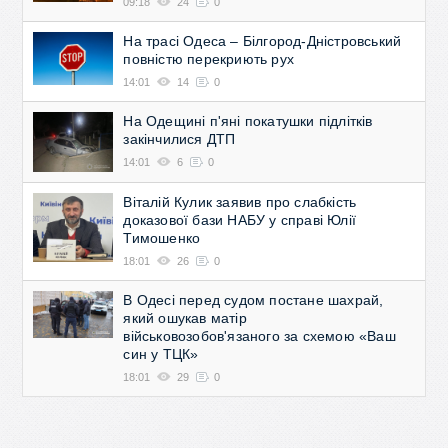
09:18
24
0
На трасі Одеса – Білгород-Дністровський
повністю перекриють рух
14:01
14
0
На Одещині п'яні покатушки підлітків
закінчилися ДТП
14:01
6
0
Віталій Кулик заявив про слабкість
доказової бази НАБУ у справі Юлії
Тимошенко
18:01
26
0
В Одесі перед судом постане шахрай,
який ошукав матір
військовозобов'язаного за схемою «Ваш
син у ТЦК»
18:01
29
0