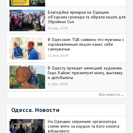
Благодійна ярмарка на Одещині
об’єднала громади та зібрала кошти для
Збройних Сил
02 мар, 12:01
В Одесском ТЦК заявили, что мужчина с
окровавленным лицом нанес себе
самоувечье
12 фев, 00:09
В Одессу приедет немецкий художник
Гидо Хайсиг: презентует книгу, выставку
и артобъекты
11 фев, 09:05
Все новости →
Одесса. Новости
На Одещині затримали організатора
схеми втечі за кордон та його клієнта-
військового