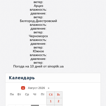
ветер:
Арциз
влажность:
давление:
ветер:
Белгород-Днестровский
влажность:
давление:
ветер:
Черноморск
влажность:
давление:
ветер:
Южное
влажность:
давление:
ветер:
Погода на 10 дней от
sinoptik.ua
Календарь
«
Август 2026 »
Пн
Вт
Ср
Чт
Пт
Сб
Вс
1
2