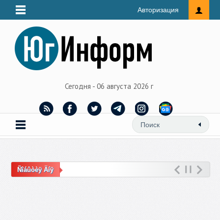
Авторизация
Сегодня - 06 августа 2026 г
Ñîáûòèÿ Äíÿ