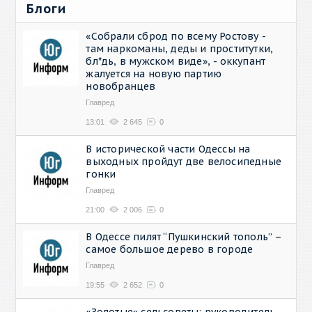
Блоги
«Собрали сброд по всему Ростову -
там наркоманы, деды и проститутки,
бл*дь, в мужском виде», - оккупант
жалуется на новую партию
новобранцев
Главред
13:01
2 645
0
В исторической части Одессы на
выходных пройдут две велосипедные
гонки
Главред
21:00
2 006
0
В Одессе пилят “Пушкинский тополь” –
самое большое дерево в городе
Главред
19:55
2 652
0
«Золотые» сельсоветы: руководитель