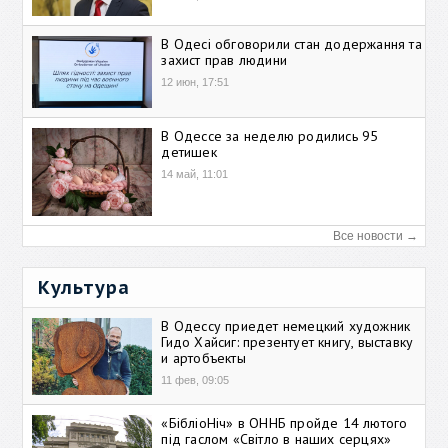
В Одесі обговорили стан додержання та
захист прав людини
12 июн, 17:51
В Одессе за неделю родились 95
детишек
14 май, 11:01
Все новости →
Культура
В Одессу приедет немецкий художник
Гидо Хайсиг: презентует книгу, выставку
и артобъекты
11 фев, 09:05
«БібліоНіч» в ОННБ пройде 14 лютого
під гаслом «Світло в наших серцях»