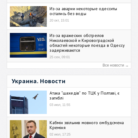
Из-за аварии некоторые одесситы
остались без воды
20 окт, 15:01
Из-за вражеских обстрелов
Николаевской и Кировоградской
областей некоторые поезда в Одессу
задерживаются
25 сен, 09:01
Все новости →
Украина. Новости
Атака “шахедів” по ТЦК у Полтаві, є
загиблі
03 июл, 11:55
Кабмін звільнив мовного омбудсмена
Креміня
02 июл, 17:25