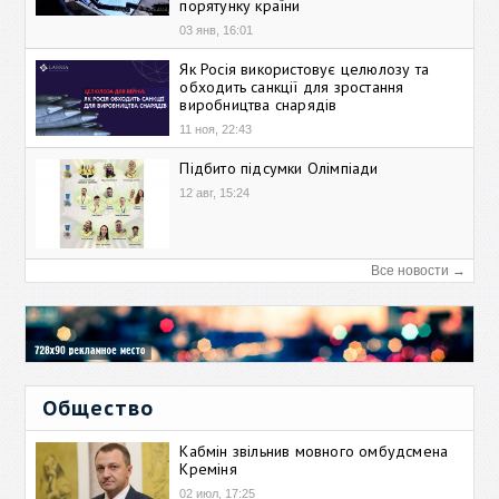
порятунку країни
03 янв, 16:01
Як Росія використовує целюлозу та
обходить санкції для зростання
виробництва снарядів
11 ноя, 22:43
Підбито підсумки Олімпіади
12 авг, 15:24
Все новости →
Общество
Кабмін звільнив мовного омбудсмена
Креміня
02 июл, 17:25