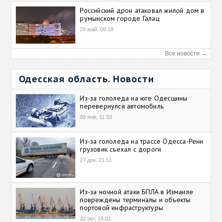
Российский дрон атаковал жилой дом в
румынском городе Галац
29 май, 09:18
Все новости →
Одесская область. Новости
Из-за гололеда на юге Одесщины
перевернулся автомобиль
09 янв, 11:33
Из-за гололеда на трассе Одесса-Рени
грузовик съехал с дороги
27 дек, 21:51
Из-за ночной атаки БПЛА в Измаиле
повреждены терминалы и объекты
портовой инфраструктуры
22 окт, 15:01