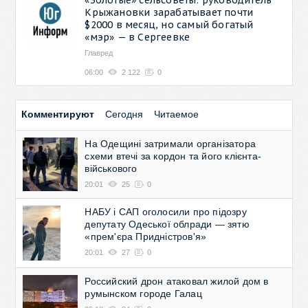
Крыжановки зарабатывает почти
$2000 в месяц, но самый богатый
«мэр» — в Сергеевке
Главред
06:00
2 122
0
Комментируют
Сегодня
Читаемое
На Одещині затримали організатора
схеми втечі за кордон та його клієнта-
військового
20:01
25
0
НАБУ і САП оголосили про підозру
депутату Одеської облради — зятю
«прем'єра Придністров'я»
20:01
27
0
Российский дрон атаковал жилой дом в
румынском городе Галац