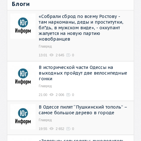
Блоги
«Собрали сброд по всему Ростову -
там наркоманы, деды и проститутки,
бл*дь, в мужском виде», - оккупант
жалуется на новую партию
новобранцев
Главред
13:01
2 645
0
В исторической части Одессы на
выходных пройдут две велосипедные
гонки
Главред
21:00
2 006
0
В Одессе пилят “Пушкинский тополь” –
самое большое дерево в городе
Главред
19:55
2 652
0
«Золотые» сельсоветы: руководитель