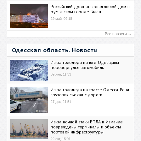
Российский дрон атаковал жилой дом в
румынском городе Галац
29 май, 09:18
Все новости →
Одесская область. Новости
Из-за гололеда на юге Одесщины
перевернулся автомобиль
09 янв, 11:33
Из-за гололеда на трассе Одесса-Рени
грузовик съехал с дороги
27 дек, 21:51
Из-за ночной атаки БПЛА в Измаиле
повреждены терминалы и объекты
портовой инфраструктуры
22 окт, 15:01