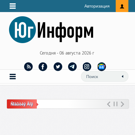
Авторизация
Сегодня - 06 августа 2026 г
Ñîáûòèÿ Äíÿ