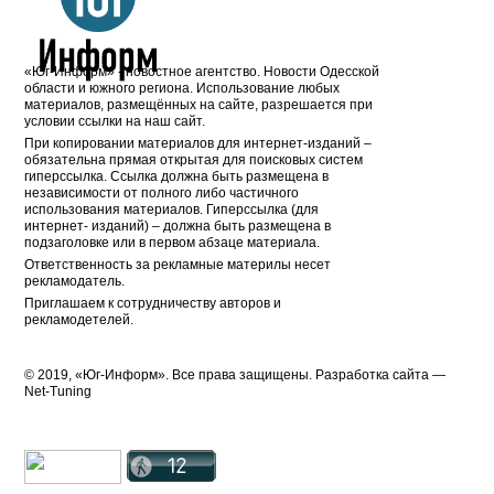
«Юг-Информ» - новостное агентство. Новости Одесской
области и южного региона. Использование любых
материалов, размещённых на сайте, разрешается при
условии ссылки на наш сайт.
При копировании материалов для интернет-изданий –
обязательна прямая открытая для поисковых систем
гиперссылка. Ссылка должна быть размещена в
независимости от полного либо частичного
использования материалов. Гиперссылка (для
интернет- изданий) – должна быть размещена в
подзаголовке или в первом абзаце материала.
Ответственность за рекламные материлы несет
рекламодатель.
Приглашаем к сотрудничеству авторов и
рекламодетелей.
© 2019, «Юг-Информ». Все права защищены. Разработка cайта —
Net-Tuning