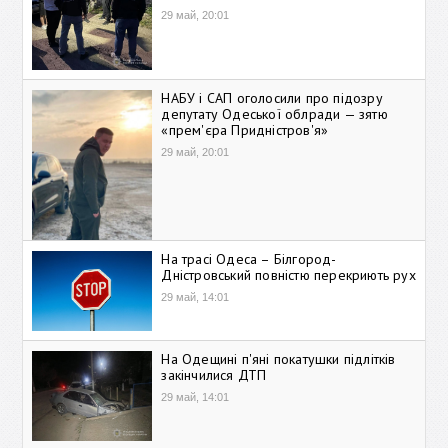
29 май, 20:01
НАБУ і САП оголосили про підозру
депутату Одеської облради — зятю
«прем'єра Придністров'я»
29 май, 20:01
На трасі Одеса – Білгород-
Дністровський повністю перекриють рух
29 май, 14:01
На Одещині п'яні покатушки підлітків
закінчилися ДТП
29 май, 14:01