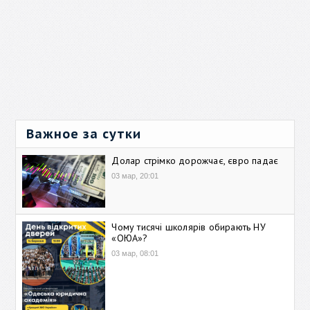
Важное за сутки
Долар стрімко дорожчає, євро падає
03 мар, 20:01
Чому тисячі школярів обирають НУ
«ОЮА»?
03 мар, 08:01