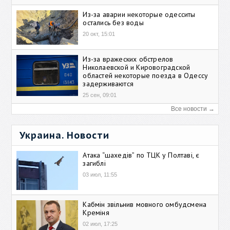
Из-за аварии некоторые одесситы
остались без воды
20 окт, 15:01
Из-за вражеских обстрелов
Николаевской и Кировоградской
областей некоторые поезда в Одессу
задерживаются
25 сен, 09:01
Все новости →
Украина. Новости
Атака “шахедів” по ТЦК у Полтаві, є
загиблі
03 июл, 11:55
Кабмін звільнив мовного омбудсмена
Креміня
02 июл, 17:25