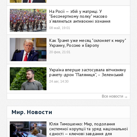
На Росії — збій у матриці. У
"Бессмертному полку" масово
зʼявляються антивоєнні зізнання
08 май, 19:01
Как Трамп уже месяц "склоняет к миру"
Украину, Россию и Европу
20 фев, 21:01
Україна вперше застосувала вітчизняну
ракету-дрон “Паляниця”, – Зеленський
24 авг, 14:30
Все новости →
Мир. Новости
Юлія Тимошенко: Мир, подолання
системної корупції та уряд національної
єдності — ключові завдання для