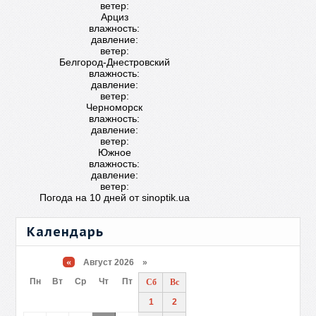
ветер:
Арциз
влажность:
давление:
ветер:
Белгород-Днестровский
влажность:
давление:
ветер:
Черноморск
влажность:
давление:
ветер:
Южное
влажность:
давление:
ветер:
Погода на 10 дней от
sinoptik.ua
Календарь
«
Август 2026 »
Пн
Вт
Ср
Чт
Пт
Сб
Вс
1
2