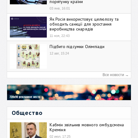
порятунку країни
03 янв, 16:01
Як Росія використовує целюлозу та
обходить санкції для зростання
виробництва снарядів
11 ноя, 22:43
Підбито підсумки Олімпіади
12 авг, 15:24
Все новости →
Общество
Кабмін звільнив мовного омбудсмена
Креміня
02 июл, 17:25