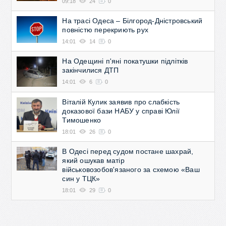
09:18
24
0
На трасі Одеса – Білгород-Дністровський
повністю перекриють рух
14:01
14
0
На Одещині п'яні покатушки підлітків
закінчилися ДТП
14:01
6
0
Віталій Кулик заявив про слабкість
доказової бази НАБУ у справі Юлії
Тимошенко
18:01
26
0
В Одесі перед судом постане шахрай,
який ошукав матір
військовозобов'язаного за схемою «Ваш
син у ТЦК»
18:01
29
0