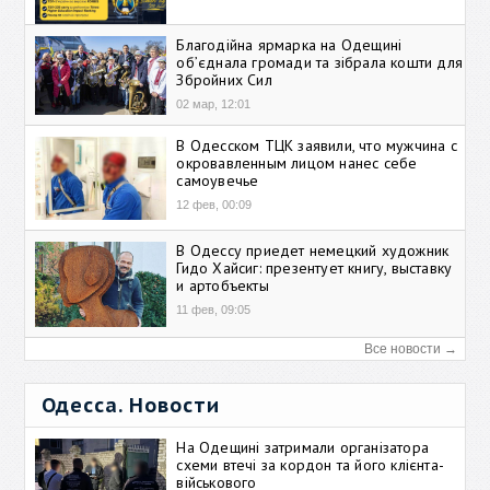
Благодійна ярмарка на Одещині
об’єднала громади та зібрала кошти для
Збройних Сил
02 мар, 12:01
В Одесском ТЦК заявили, что мужчина с
окровавленным лицом нанес себе
самоувечье
12 фев, 00:09
В Одессу приедет немецкий художник
Гидо Хайсиг: презентует книгу, выставку
и артобъекты
11 фев, 09:05
Все новости →
Одесса. Новости
На Одещині затримали організатора
схеми втечі за кордон та його клієнта-
військового