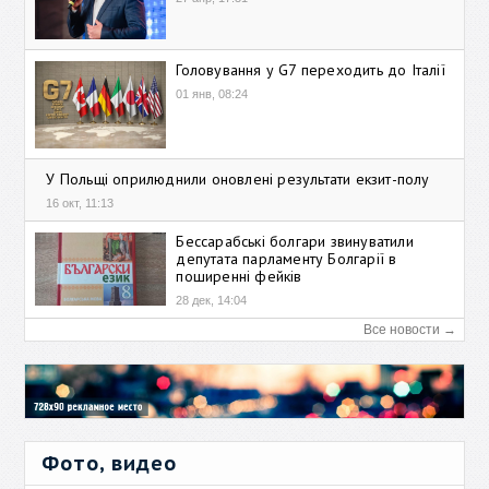
Головування у G7 переходить до Італії
01 янв, 08:24
У Польщі оприлюднили оновлені результати екзит-полу
16 окт, 11:13
Бессарабські болгари звинуватили
депутата парламенту Болгарії в
поширенні фейків
28 дек, 14:04
Все новости →
Фото, видео