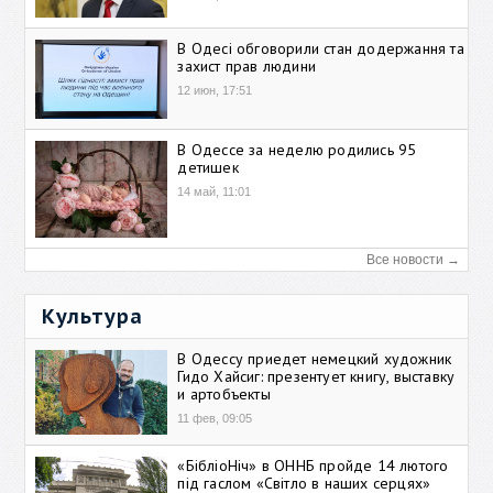
В Одесі обговорили стан додержання та
захист прав людини
12 июн, 17:51
В Одессе за неделю родились 95
детишек
14 май, 11:01
Все новости →
Культура
В Одессу приедет немецкий художник
Гидо Хайсиг: презентует книгу, выставку
и артобъекты
11 фев, 09:05
«БібліоНіч» в ОННБ пройде 14 лютого
під гаслом «Світло в наших серцях»