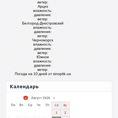
ветер:
Арциз
влажность:
давление:
ветер:
Белгород-Днестровский
влажность:
давление:
ветер:
Черноморск
влажность:
давление:
ветер:
Южное
влажность:
давление:
ветер:
Погода на 10 дней от
sinoptik.ua
Календарь
«
Август 2026 »
Пн
Вт
Ср
Чт
Пт
Сб
Вс
1
2