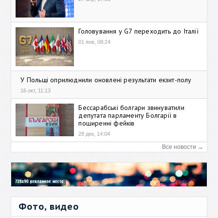
Головування у G7 переходить до Італії
01 янв, 08:24
У Польщі оприлюднили оновлені результати екзит-полу
16 окт, 11:13
Бессарабські болгари звинуватили
депутата парламенту Болгарії в
поширенні фейків
28 дек, 14:04
Все новости →
Фото, видео