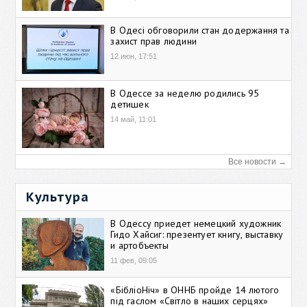
В Одесі обговорили стан додержання та
захист прав людини
12 июн, 17:51
В Одессе за неделю родились 95
детишек
14 май, 11:01
Все новости →
Культура
В Одессу приедет немецкий художник
Гидо Хайсиг: презентует книгу, выставку
и артобъекты
11 фев, 09:05
«БібліоНіч» в ОННБ пройде 14 лютого
під гаслом «Світло в наших серцях»