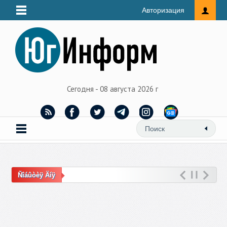
Авторизация
Сегодня - 08 августа 2026 г
Ñîáûòèÿ Äíÿ