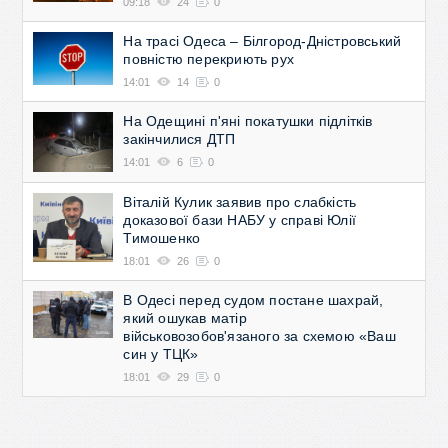
09:18
24
0
На трасі Одеса – Білгород-Дністровський
повністю перекриють рух
14:01
14
0
На Одещині п'яні покатушки підлітків
закінчилися ДТП
14:01
6
0
Віталій Кулик заявив про слабкість
доказової бази НАБУ у справі Юлії
Тимошенко
18:01
26
0
В Одесі перед судом постане шахрай,
який ошукав матір
військовозобов'язаного за схемою «Ваш
син у ТЦК»
18:01
29
0