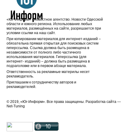
«Юг-Информ» - новостное агентство. Новости Одесской
области и южного региона. Использование любых
материалов, размещённых на сайте, разрешается при
условии ссылки на наш сайт.
При копировании материалов для интернет-изданий –
обязательна прямая открытая для поисковых систем
гиперссылка. Ссылка должна быть размещена в
независимости от полного либо частичного
использования материалов. Гиперссылка (для
интернет- изданий) – должна быть размещена в
подзаголовке или в первом абзаце материала.
Ответственность за рекламные материлы несет
рекламодатель.
Приглашаем к сотрудничеству авторов и
рекламодетелей.
© 2019, «Юг-Информ». Все права защищены. Разработка cайта —
Net-Tuning