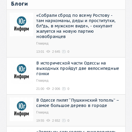
Блоги
«Собрали сброд по всему Ростову -
там наркоманы, деды и проститутки,
бл*дь, в мужском виде», - оккупант
жалуется на новую партию
новобранцев
Главред
13:01
2 645
0
В исторической части Одессы на
выходных пройдут две велосипедные
гонки
Главред
21:00
2 006
0
В Одессе пилят “Пушкинский тополь” –
самое большое дерево в городе
Главред
19:55
2 652
0
«Золотые» сельсоветы: руководитель