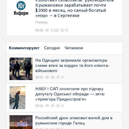
Крыжановки зарабатывает почти
$2000 в месяц, но самый богатый
«мэр» — в Сергеевке
Главред
06:00
2 122
0
Комментируют
Сегодня
Читаемое
На Одещині затримали організатора
схеми втечі за кордон та його клієнта-
військового
20:01
25
0
НАБУ і САП оголосили про підозру
депутату Одеської облради — зятю
«прем'єра Придністров'я»
20:01
27
0
Российский дрон атаковал жилой дом в
румынском городе Галац