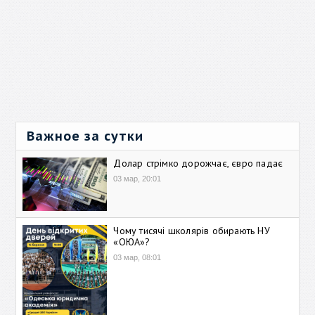
Важное за сутки
Долар стрімко дорожчає, євро падає
03 мар, 20:01
Чому тисячі школярів обирають НУ
«ОЮА»?
03 мар, 08:01