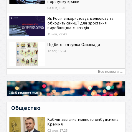
порятунку країни
03 янв, 16:01
Як Росія використовує целюлозу та
обходить санкції для зростання
виробництва снарядів
11 ноя, 22:43
Підбито підсумки Олімпіади
12 авг, 15:24
Все новости →
Общество
Кабмін звільнив мовного омбудсмена
Креміня
02 июл, 17:25