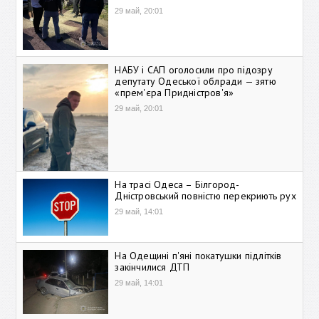
29 май, 20:01
НАБУ і САП оголосили про підозру
депутату Одеської облради — зятю
«прем'єра Придністров'я»
29 май, 20:01
На трасі Одеса – Білгород-
Дністровський повністю перекриють рух
29 май, 14:01
На Одещині п'яні покатушки підлітків
закінчилися ДТП
29 май, 14:01