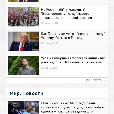
На Росії — збій у матриці. У
"Бессмертному полку" масово
зʼявляються антивоєнні зізнання
08 май, 19:01
Как Трамп уже месяц "склоняет к миру"
Украину, Россию и Европу
20 фев, 21:01
Україна вперше застосувала вітчизняну
ракету-дрон “Паляниця”, – Зеленський
24 авг, 14:30
Все новости →
Мир. Новости
Юлія Тимошенко: Мир, подолання
системної корупції та уряд національної
єдності — ключові завдання для