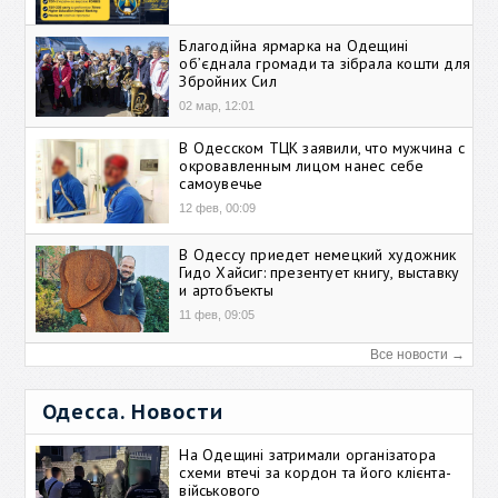
Благодійна ярмарка на Одещині
об’єднала громади та зібрала кошти для
Збройних Сил
02 мар, 12:01
В Одесском ТЦК заявили, что мужчина с
окровавленным лицом нанес себе
самоувечье
12 фев, 00:09
В Одессу приедет немецкий художник
Гидо Хайсиг: презентует книгу, выставку
и артобъекты
11 фев, 09:05
Все новости →
Одесса. Новости
На Одещині затримали організатора
схеми втечі за кордон та його клієнта-
військового