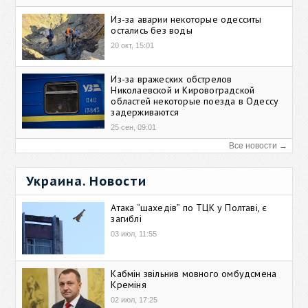
Из-за аварии некоторые одесситы
остались без воды
20 окт, 15:01
Из-за вражеских обстрелов
Николаевской и Кировоградской
областей некоторые поезда в Одессу
задерживаются
25 сен, 09:01
Все новости →
Украина. Новости
Атака “шахедів” по ТЦК у Полтаві, є
загиблі
03 июл, 11:55
Кабмін звільнив мовного омбудсмена
Креміня
02 июл, 17:25