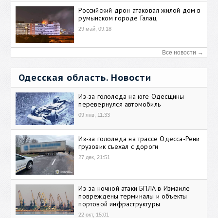
Российский дрон атаковал жилой дом в
румынском городе Галац
29 май, 09:18
Все новости →
Одесская область. Новости
Из-за гололеда на юге Одесщины
перевернулся автомобиль
09 янв, 11:33
Из-за гололеда на трассе Одесса-Рени
грузовик съехал с дороги
27 дек, 21:51
Из-за ночной атаки БПЛА в Измаиле
повреждены терминалы и объекты
портовой инфраструктуры
22 окт, 15:01