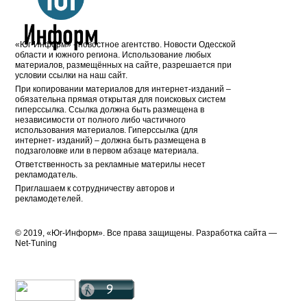
«Юг-Информ» - новостное агентство. Новости Одесской
области и южного региона. Использование любых
материалов, размещённых на сайте, разрешается при
условии ссылки на наш сайт.
При копировании материалов для интернет-изданий –
обязательна прямая открытая для поисковых систем
гиперссылка. Ссылка должна быть размещена в
независимости от полного либо частичного
использования материалов. Гиперссылка (для
интернет- изданий) – должна быть размещена в
подзаголовке или в первом абзаце материала.
Ответственность за рекламные материлы несет
рекламодатель.
Приглашаем к сотрудничеству авторов и
рекламодетелей.
© 2019, «Юг-Информ». Все права защищены. Разработка cайта —
Net-Tuning