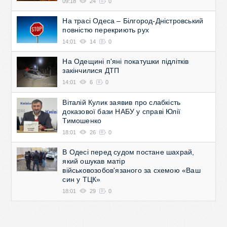
09:18
24
0
На трасі Одеса – Білгород-Дністровський
повністю перекриють рух
14:01
14
0
На Одещині п'яні покатушки підлітків
закінчилися ДТП
14:01
6
0
Віталій Кулик заявив про слабкість
доказової бази НАБУ у справі Юлії
Тимошенко
18:01
26
0
В Одесі перед судом постане шахрай,
який ошукав матір
військовозобов'язаного за схемою «Ваш
син у ТЦК»
18:01
29
0