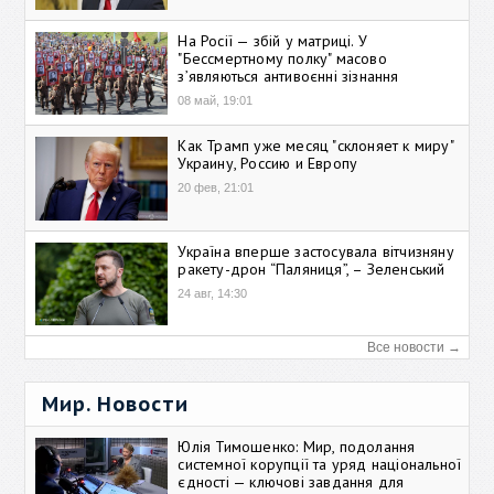
На Росії — збій у матриці. У
"Бессмертному полку" масово
зʼявляються антивоєнні зізнання
08 май, 19:01
Как Трамп уже месяц "склоняет к миру"
Украину, Россию и Европу
20 фев, 21:01
Україна вперше застосувала вітчизняну
ракету-дрон “Паляниця”, – Зеленський
24 авг, 14:30
Все новости →
Мир. Новости
Юлія Тимошенко: Мир, подолання
системної корупції та уряд національної
єдності — ключові завдання для