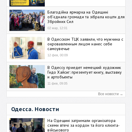
Благодійна ярмарка на Одещині
об’єднала громади та зібрала кошти для
Збройних Сил
02 мар, 12:01
В Одесском ТЦК заявили, что мужчина с
окровавленным лицом нанес себе
самоувечье
12 фев, 00:09
В Одессу приедет немецкий художник
Гидо Хайсиг: презентует книгу, выставку
и артобъекты
11 фев, 09:05
Все новости →
Одесса. Новости
На Одещині затримали організатора
схеми втечі за кордон та його клієнта-
військового