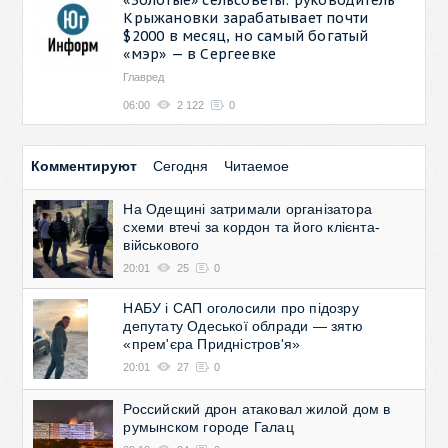
Крыжановки зарабатывает почти
$2000 в месяц, но самый богатый
«мэр» — в Сергеевке
Главред
06:00
2 122
0
Комментируют
Сегодня
Читаемое
На Одещині затримали організатора
схеми втечі за кордон та його клієнта-
військового
20:01
25
0
НАБУ і САП оголосили про підозру
депутату Одеської облради — зятю
«прем'єра Придністров'я»
20:01
27
0
Российский дрон атаковал жилой дом в
румынском городе Галац