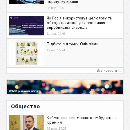
порятунку країни
03 янв, 16:01
Як Росія використовує целюлозу та
обходить санкції для зростання
виробництва снарядів
11 ноя, 22:43
Підбито підсумки Олімпіади
12 авг, 15:24
Все новости →
Общество
Кабмін звільнив мовного омбудсмена
Креміня
02 июл, 17:25