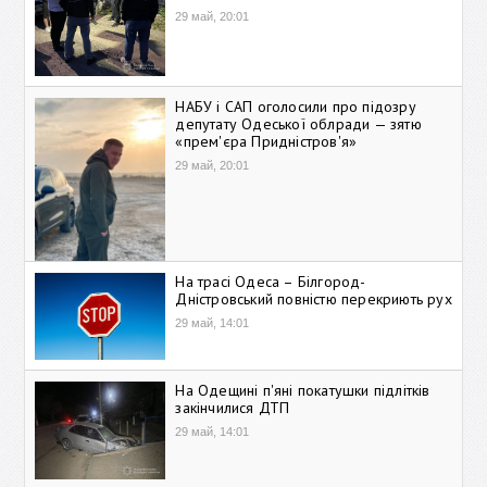
29 май, 20:01
НАБУ і САП оголосили про підозру
депутату Одеської облради — зятю
«прем'єра Придністров'я»
29 май, 20:01
На трасі Одеса – Білгород-
Дністровський повністю перекриють рух
29 май, 14:01
На Одещині п'яні покатушки підлітків
закінчилися ДТП
29 май, 14:01