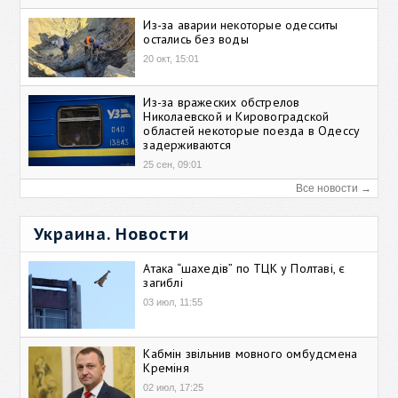
Из-за аварии некоторые одесситы
остались без воды
20 окт, 15:01
Из-за вражеских обстрелов
Николаевской и Кировоградской
областей некоторые поезда в Одессу
задерживаются
25 сен, 09:01
Все новости →
Украина. Новости
Атака “шахедів” по ТЦК у Полтаві, є
загиблі
03 июл, 11:55
Кабмін звільнив мовного омбудсмена
Креміня
02 июл, 17:25