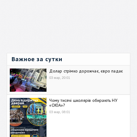
Важное за сутки
Долар стрімко дорожчає, євро падає
03 мар, 20:01
Чому тисячі школярів обирають НУ
«ОЮА»?
03 мар, 08:01