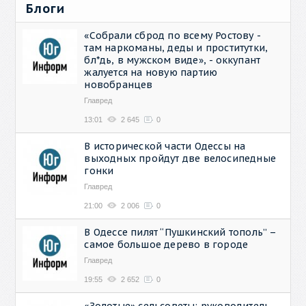
Блоги
«Собрали сброд по всему Ростову -
там наркоманы, деды и проститутки,
бл*дь, в мужском виде», - оккупант
жалуется на новую партию
новобранцев
Главред
13:01
2 645
0
В исторической части Одессы на
выходных пройдут две велосипедные
гонки
Главред
21:00
2 006
0
В Одессе пилят “Пушкинский тополь” –
самое большое дерево в городе
Главред
19:55
2 652
0
«Золотые» сельсоветы: руководитель