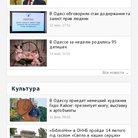
В Одесі обговорили стан додержання та
захист прав людини
12 июн, 17:51
В Одессе за неделю родились 95
детишек
14 май, 11:01
Все новости →
Культура
В Одессу приедет немецкий художник
Гидо Хайсиг: презентует книгу, выставку
и артобъекты
11 фев, 09:05
«БібліоНіч» в ОННБ пройде 14 лютого
під гаслом «Світло в наших серцях»