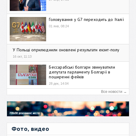
Головування у G7 переходить до Італії
01 янв, 08:24
У Польщі оприлюднили оновлені результати екзит-полу
16 окт, 11:13
Бессарабські болгари звинуватили
депутата парламенту Болгарії в
поширенні фейків
28 дек, 14:04
Все новости →
Фото, видео