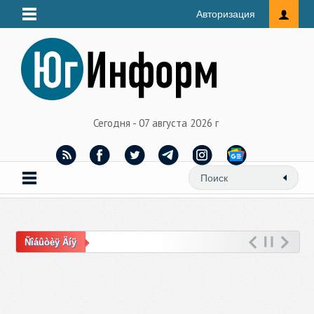
Авторизация
Сегодня - 07 августа 2026 г
Ñîáûòèÿ Äíÿ