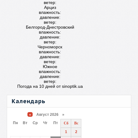
ветер:
Арциз
влажность:
давление:
ветер:
Белгород-Днестровский
влажность:
давление:
ветер:
Черноморск
влажность:
давление:
ветер:
Южное
влажность:
давление:
ветер:
Погода на 10 дней от
sinoptik.ua
Календарь
«
Август 2026 »
Пн
Вт
Ср
Чт
Пт
Сб
Вс
1
2