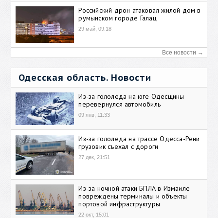
Российский дрон атаковал жилой дом в
румынском городе Галац
29 май, 09:18
Все новости →
Одесская область. Новости
Из-за гололеда на юге Одесщины
перевернулся автомобиль
09 янв, 11:33
Из-за гололеда на трассе Одесса-Рени
грузовик съехал с дороги
27 дек, 21:51
Из-за ночной атаки БПЛА в Измаиле
повреждены терминалы и объекты
портовой инфраструктуры
22 окт, 15:01