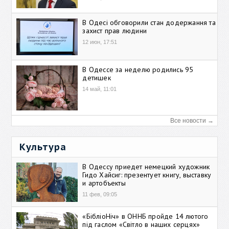
В Одесі обговорили стан додержання та
захист прав людини
12 июн, 17:51
В Одессе за неделю родились 95
детишек
14 май, 11:01
Все новости →
Культура
В Одессу приедет немецкий художник
Гидо Хайсиг: презентует книгу, выставку
и артобъекты
11 фев, 09:05
«БібліоНіч» в ОННБ пройде 14 лютого
під гаслом «Світло в наших серцях»