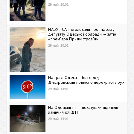
29 май, 20:01
НАБУ і САП оголосили про підозру
депутату Одеської облради — зятю
«прем'єра Придністров'я»
29 май, 20:01
На трасі Одеса – Білгород-
Дністровський повністю перекриють рух
29 май, 14:01
На Одещині п'яні покатушки підлітків
закінчилися ДТП
29 май, 14:01