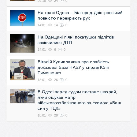
09:18
24
0
На трасі Одеса – Білгород-Дністровський
повністю перекриють рух
14:01
14
0
На Одещині п'яні покатушки підлітків
закінчилися ДТП
14:01
6
0
Віталій Кулик заявив про слабкість
доказової бази НАБУ у справі Юлії
Тимошенко
18:01
26
0
В Одесі перед судом постане шахрай,
який ошукав матір
військовозобов'язаного за схемою «Ваш
син у ТЦК»
18:01
29
0