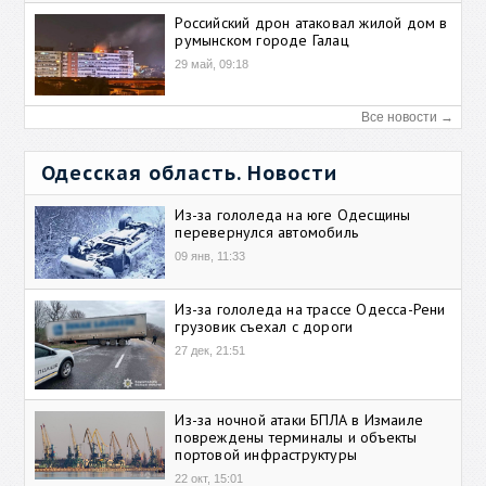
Российский дрон атаковал жилой дом в
румынском городе Галац
29 май, 09:18
Все новости →
Одесская область. Новости
Из-за гололеда на юге Одесщины
перевернулся автомобиль
09 янв, 11:33
Из-за гололеда на трассе Одесса-Рени
грузовик съехал с дороги
27 дек, 21:51
Из-за ночной атаки БПЛА в Измаиле
повреждены терминалы и объекты
портовой инфраструктуры
22 окт, 15:01