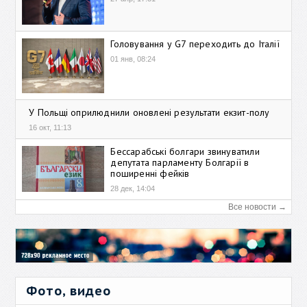
Головування у G7 переходить до Італії
01 янв, 08:24
У Польщі оприлюднили оновлені результати екзит-полу
16 окт, 11:13
Бессарабські болгари звинуватили
депутата парламенту Болгарії в
поширенні фейків
28 дек, 14:04
Все новости →
Фото, видео