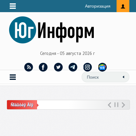
Авторизация
Сегодня - 05 августа 2026 г
Ñîáûòèÿ Äíÿ