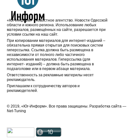
«Юг-Информ» - новостное агентство. Новости Одесской
области и южного региона. Использование любых
материалов, размещённых на сайте, разрешается при
условии ссылки на наш сайт.
При копировании материалов для интернет-изданий –
обязательна прямая открытая для поисковых систем
гиперссылка. Ссылка должна быть размещена в
независимости от полного либо частичного
использования материалов. Гиперссылка (для
интернет- изданий) – должна быть размещена в
подзаголовке или в первом абзаце материала.
Ответственность за рекламные материлы несет
рекламодатель.
Приглашаем к сотрудничеству авторов и
рекламодетелей.
© 2019, «Юг-Информ». Все права защищены. Разработка cайта —
Net-Tuning