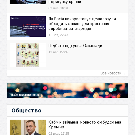
порятунку країни
03 янв, 16:01
Як Росія використовує целюлозу та
обходить санкції для зростання
виробництва снарядів
11 ноя, 22:43
Підбито підсумки Олімпіади
12 авг, 15:24
Все новости →
Общество
Кабмін звільнив мовного омбудсмена
Креміня
02 июл, 17:25