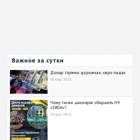
Важное за сутки
Долар стрімко дорожчає, євро падає
03 мар, 20:01
Чому тисячі школярів обирають НУ
«ОЮА»?
03 мар, 08:01