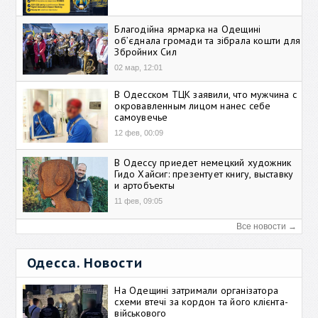
Благодійна ярмарка на Одещині
об’єднала громади та зібрала кошти для
Збройних Сил
02 мар, 12:01
В Одесском ТЦК заявили, что мужчина с
окровавленным лицом нанес себе
самоувечье
12 фев, 00:09
В Одессу приедет немецкий художник
Гидо Хайсиг: презентует книгу, выставку
и артобъекты
11 фев, 09:05
Все новости →
Одесса. Новости
На Одещині затримали організатора
схеми втечі за кордон та його клієнта-
військового