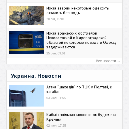
Из-за аварии некоторые одесситы
остались без воды
20 окт, 15:01
Из-за вражеских обстрелов
Николаевской и Кировоградской
областей некоторые поезда в Одессу
задерживаются
25 сен, 09:01
Все новости →
Украина. Новости
Атака “шахедів” по ТЦК у Полтаві, є
загиблі
03 июл, 11:55
Кабмін звільнив мовного омбудсмена
Креміня
02 июл, 17:25