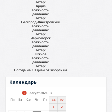
ветер:
Арциз
влажность:
давление:
ветер:
Белгород-Днестровский
влажность:
давление:
ветер:
Черноморск
влажность:
давление:
ветер:
Южное
влажность:
давление:
ветер:
Погода на 10 дней от
sinoptik.ua
Календарь
«
Август 2026 »
Пн
Вт
Ср
Чт
Пт
Сб
Вс
1
2