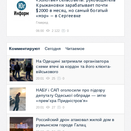
Крыжановки зарабатывает почти
$2000 в месяц, но самый богатый
«мэр» — в Сергеевке
Главред
06:00
2 122
0
Комментируют
Сегодня
Читаемое
На Одещині затримали організатора
схеми втечі за кордон та його клієнта-
військового
20:01
25
0
НАБУ і САП оголосили про підозру
депутату Одеської облради — зятю
«прем'єра Придністров'я»
20:01
27
0
Российский дрон атаковал жилой дом в
румынском городе Галац