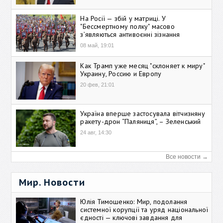
На Росії — збій у матриці. У
"Бессмертному полку" масово
зʼявляються антивоєнні зізнання
08 май, 19:01
Как Трамп уже месяц "склоняет к миру"
Украину, Россию и Европу
20 фев, 21:01
Україна вперше застосувала вітчизняну
ракету-дрон “Паляниця”, – Зеленський
24 авг, 14:30
Все новости →
Мир. Новости
Юлія Тимошенко: Мир, подолання
системної корупції та уряд національної
єдності — ключові завдання для