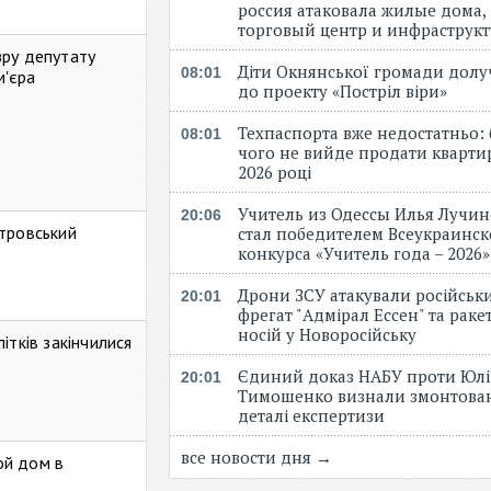
россия атаковала жилые дома,
торговый центр и инфраструк
зру депутату
Діти Окнянської громади дол
08:01
м'єра
до проекту «Постріл віри»
Техпаспорта вже недостатньо: 
08:01
чого не вийде продати кварти
2026 році
Учитель из Одессы Илья Лучи
20:06
стровський
стал победителем Всеукраинск
конкурса «Учитель года – 2026
Дрони ЗСУ атакували російськ
20:01
фрегат "Адмірал Ессен" та рак
носій у Новоросійську
ітків закінчилися
Єдиний доказ НАБУ проти Юлі
20:01
Тимошенко визнали змонтова
деталі експертизи
все новости дня →
ой дом в