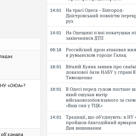
На трасі Одеса – Білгород-
14:01
Дністровський повністю перек
рух
На Одещині п'яні покатушки пі
14:01
закінчилися ДТП
Российский дрон атаковал жи
09:18
в румынском городе Галац
 падає
Віталій Кулик заявив про слабк
18:01
доказової бази НАБУ у справі Ю
Тимошенко
ь НУ «ОЮА»?
В Одесі перед судом постане ш
18:01
який ошукав матір
військовозобов'язаного за схе
«Ваш син у ТЦК»
Традиції, що об’єднують: в НУ
14:01
пройшов благодійний ярмарок
Дня вишиванки
 об’єднала