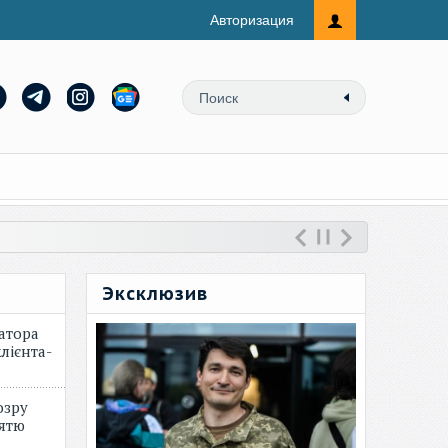
Авторизация
Эксклюзив
атора
лієнта-
озру
зятю