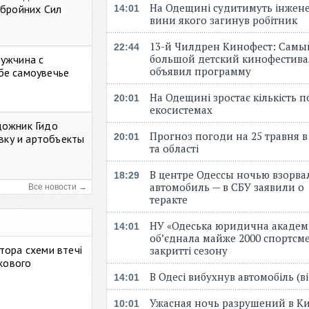
На Одещині судитимуть інжене
Збройних Сил
14:01
вини якого загинув робітник
13-й Чилдрен Кинофест: Самы
22:44
большой детский кинофестива
мужчина с
объявил программу
бе самоувечье
На Одещині зростає кількість 
20:01
екосистемах
дожник Гидо
Прогноз погоди на 25 травня в
20:01
авку и артобъекты
та області
В центре Одессы ночью взорва
18:29
автомобиль — в СБУ заявили о
Все новости →
теракте
НУ «Одеська юридична академ
14:01
об’єднала майже 2000 спортсме
тора схеми втечі
закритті сезону
ькового
В Одесі вибухнув автомобіль (
14:01
Ужасная ночь разрушений в Ки
10:01