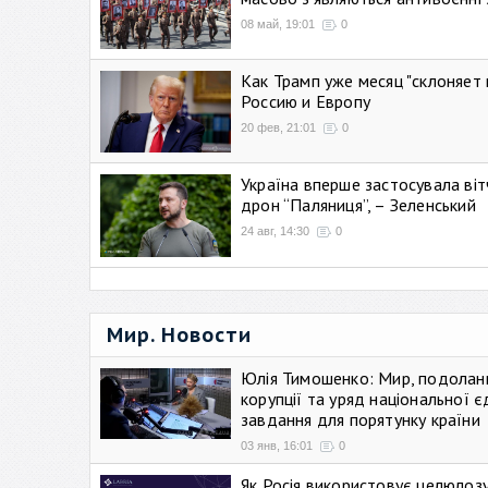
08 май, 19:01
0
Как Трамп уже месяц "склоняет 
Россию и Европу
20 фев, 21:01
0
Україна вперше застосувала віт
дрон “Паляниця”, – Зеленський
24 авг, 14:30
0
Мир. Новости
Юлія Тимошенко: Мир, подолан
корупції та уряд національної є
завдання для порятунку країни
03 янв, 16:01
0
Як Росія використовує целюлоз