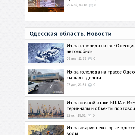
29 май, 09:18
0
Одесская область. Новости
Из-за гололеда на юге Одесщи
автомобиль
09 янв, 11:33
0
Из-за гололеда на трассе Одес
съехал с дороги
27 дек, 21:51
0
Из-за ночной атаки БПЛА в Из
терминалы и объекты портовой
22 окт, 15:01
0
Из-за аварии некоторые одесси
воды