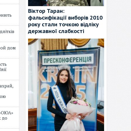
Віктор Таран:
риють
фальсифікації виборів 2010
року стали точкою відліку
державної слабкості
длітків
лой дом
ість
лії
ахрай,
мою
 «ОЮА»
 до