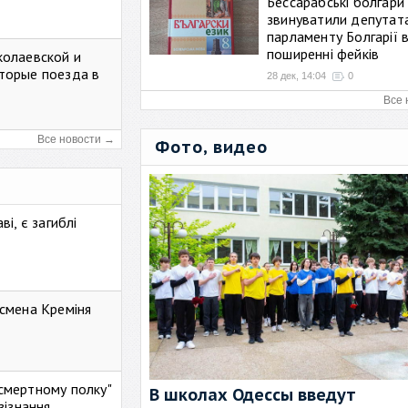
Бессарабські болгари
звинуватили депутат
парламенту Болгарії 
поширенні фейків
колаевской и
торые поезда в
28 дек, 14:04
0
Все 
Все новости →
Фото, видео
і, є загиблі
смена Креміня
ессмертному полку"
В школах Одессы введут
зізнання