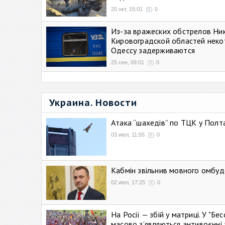
20 окт, 15:01
0
Из-за вражеских обстрелов Ни
Кировоградской областей неко
Одессу задерживаются
25 сен, 09:01
0
Украина. Новости
Атака “шахедів” по ТЦК у Полтав
03 июл, 11:55
0
Кабмін звільнив мовного омбуд
02 июл, 17:25
0
На Росії — збій у матриці. У "Б
масово зʼявляються антивоєнні 