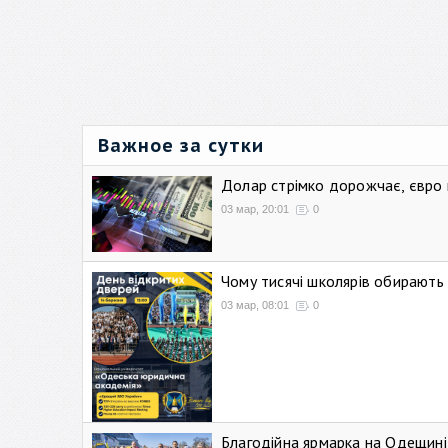
Важное за сутки
Долар стрімко дорожчає, євро
03 мар, 20:01
0
Чому тисячі школярів обирают
03 мар, 08:01
0
Благодійна ярмарка на Одещині