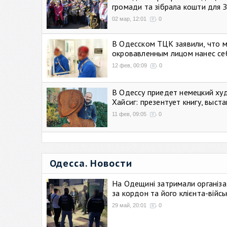
громади та зібрала кошти для 
02 мар, 12:01
0
В Одесском ТЦК заявили, что 
окровавленным лицом нанес се
12 фев, 00:09
0
В Одессу приедет немецкий ху
Хайсиг: презентует книгу, выст
11 фев, 09:05
0
Одесса. Новости
На Одещині затримали організа
за кордон та його клієнта-війс
29 май, 20:01
0