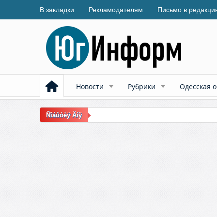
В закладки
Рекламодателям
Письмо в редакци
Новости
Рубрики
Одесская о
Ñîáûòèÿ Äíÿ