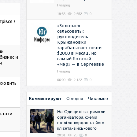
Главред
19:55
2 652
0
рівся з
«Золотые»
сельсоветы:
руководитель
Крыжановки
зарабатывает почти
ии
$2000 в месяц, но
бизнес и
самый богатый
и
«мэр» — в Сергеевке
Главред
06:00
2 122
0
реходить
Комментируют
Сегодня
Читаемое
На Одещині затримали
льтати
організатора схеми
втечі за кордон та його
клієнта-військового
20:01
25
0