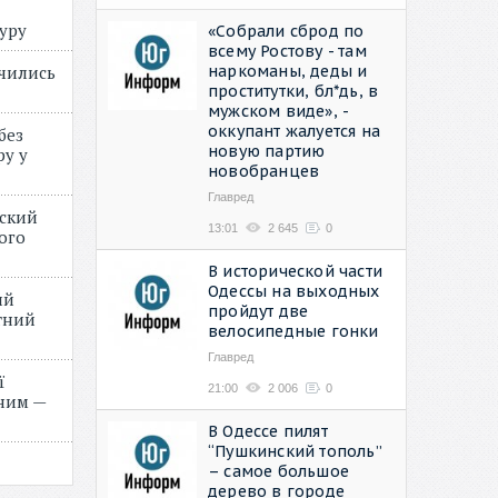
туру
«Собрали сброд по
всему Ростову - там
наркоманы, деды и
учились
проститутки, бл*дь, в
мужском виде», -
оккупант жалуется на
без
новую партию
ру у
новобранцев
Главред
нский
13:01
2 645
0
ого
»
В исторической части
Одессы на выходных
ий
пройдут две
етний
велосипедные гонки
Главред
ї
21:00
2 006
0
ним —
В Одессе пилят
“Пушкинский тополь”
– самое большое
дерево в городе