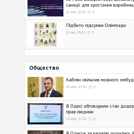
санкції для зростання виробниц
11 ноя, 22:43
0
Підбито підсумки Олімпіади
12 авг, 15:24
0
Общество
Кабмін звільнив мовного омбуд
02 июл, 17:25
0
В Одесі обговорили стан додер
прав людини
12 июн, 17:51
0
В Одессе за неделю родились 