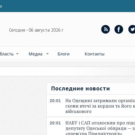
ю
Сегодня - 06 августа 2026 г
бласть
Медиа
Блоги
Контакты
Последние новости
На Одещині затримали організ
20:01
схеми втечі за кордон та його к
військового
НАБУ і САП оголосили про під
20:01
депутату Одеської облради — 
«прем'єра Придністров'я»