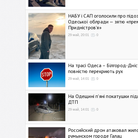
НАБУ і САП оголосили про підо
Одеської облради — зятю «пре
Придністров'я»
29 май, 20:01
0
На трасі Одеса – Білгород-Дні
повністю перекриють рух
29 май, 14:01
0
На Одещині п'яні покатушки підл
ДТП
29 май, 14:01
0
Российский дрон атаковал жил
румынском городе Галац