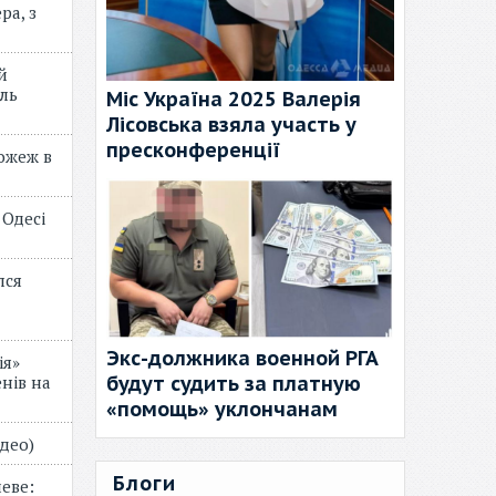
ра, з
й
ль
Міс Україна 2025 Валерія
Лісовська взяла участь у
пресконференції
пожеж в
 Одесі
лся
Экс-должника военной РГА
ія»
будут судить за платную
нів на
«помощь» уклончанам
відео)
Блоги
еве: