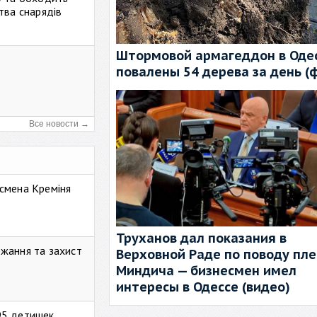
тва снарядів
Штормовой армагеддон в Одес
повалены 54 дерева за день (
Все новости →
смена Креміня
Труханов дал показания в
жання та захист
Верховной Раде по поводу пл
Миндича — бизнесмен имел
интересы в Одессе (видео)
95 детишек