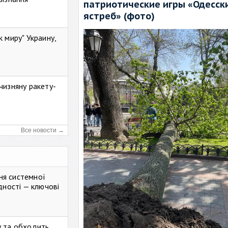
патриотические игры «Одесск
ястреб» (фото)
к миру" Украину,
чизняну ракету-
Все новости →
ня системної
дності — ключові
у та обходить