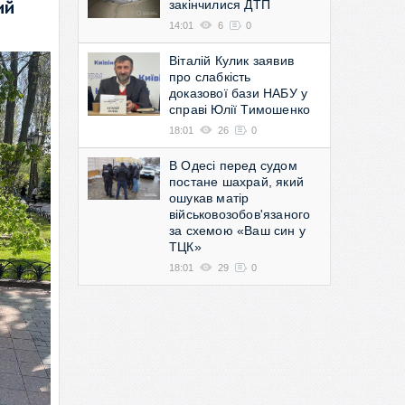
закінчилися ДТП
ий
14:01
6
0
Віталій Кулик заявив
про слабкість
доказової бази НАБУ у
справі Юлії Тимошенко
18:01
26
0
В Одесі перед судом
постане шахрай, який
ошукав матір
військовозобов'язаного
за схемою «Ваш син у
ТЦК»
18:01
29
0