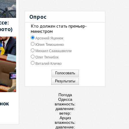
Опрос
се:
Кто должен стать премьер-
фото)
министром
Арсений Яценюк
Юлия Тимошенко
Михаил Саакашвилли
Олег Тягнибок
Виталий Кличко
Погода
Одесса
енок
влажность:
давление:
ветер:
Арциз
влажность:
давление: