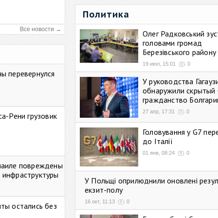
Политика
Все новости →
Олег Радковський зуст
головами громад
Березівського району
19 июл, 15:01
0
ны перевернулся
У руководства Гагауз
обнаружили скрытый 
гражданство Болгари
27 апр, 17:31
0
са-Рени грузовик
Головування у G7 пе
до Італії
01 янв, 08:24
0
маиле повреждены
 инфраструктуры
У Польщі оприлюднили оновлені резу
екзит-полу
16 окт, 11:13
0
ты остались без