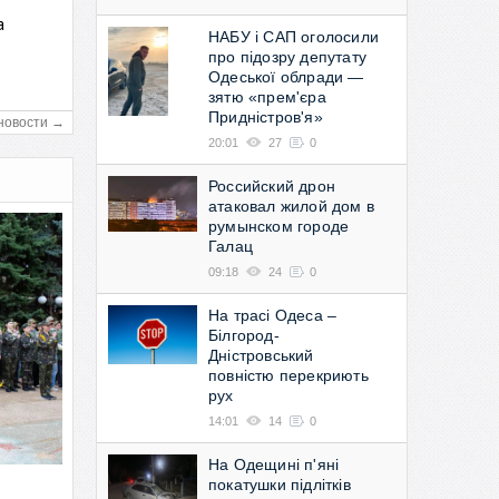
а
НАБУ і САП оголосили
в
про підозру депутату
Одеської облради —
зятю «прем'єра
Придністров'я»
новости →
20:01
27
0
Российский дрон
атаковал жилой дом в
румынском городе
Галац
09:18
24
0
На трасі Одеса –
Білгород-
Дністровський
повністю перекриють
рух
14:01
14
0
На Одещині п'яні
покатушки підлітків