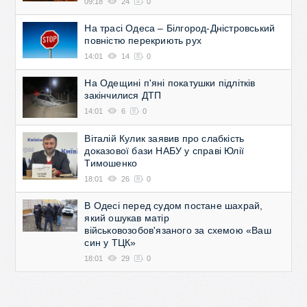
09:18
24
0
На трасі Одеса – Білгород-Дністровський
повністю перекриють рух
14:01
14
0
На Одещині п'яні покатушки підлітків
закінчилися ДТП
14:01
6
0
Віталій Кулик заявив про слабкість
доказової бази НАБУ у справі Юлії
Тимошенко
18:01
26
0
В Одесі перед судом постане шахрай,
який ошукав матір
військовозобов'язаного за схемою «Ваш
син у ТЦК»
18:01
29
0