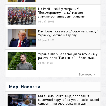
На Росії — збій у матриці. У
"Бессмертному полку" масово
зʼявляються антивоєнні зізнання
08 май, 19:01
Как Трамп уже месяц "склоняет к миру"
Украину, Россию и Европу
20 фев, 21:01
Україна вперше застосувала вітчизняну
ракету-дрон “Паляниця”, – Зеленський
24 авг, 14:30
Все новости →
Мир. Новости
Юлія Тимошенко: Мир, подолання
системної корупції та уряд національної
єдності — ключові завдання для