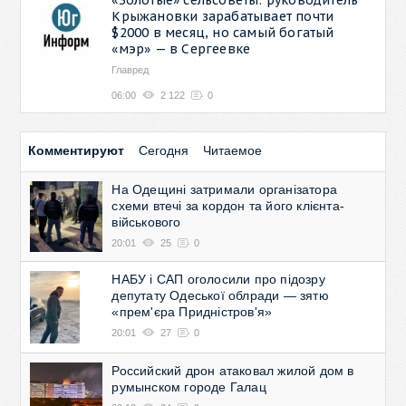
Крыжановки зарабатывает почти
$2000 в месяц, но самый богатый
«мэр» — в Сергеевке
Главред
06:00
2 122
0
Комментируют
Сегодня
Читаемое
На Одещині затримали організатора
схеми втечі за кордон та його клієнта-
військового
20:01
25
0
НАБУ і САП оголосили про підозру
депутату Одеської облради — зятю
«прем'єра Придністров'я»
20:01
27
0
Российский дрон атаковал жилой дом в
румынском городе Галац