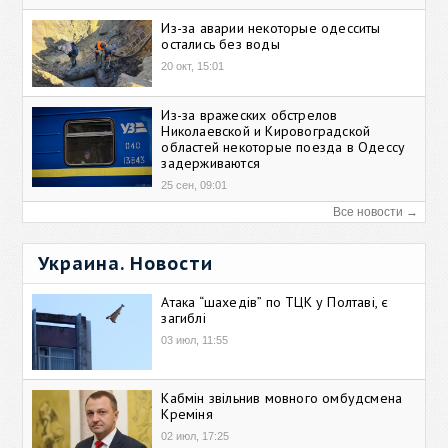
Из-за аварии некоторые одесситы
остались без воды
20 окт, 15:01
Из-за вражеских обстрелов
Николаевской и Кировоградской
областей некоторые поезда в Одессу
задерживаются
25 сен, 09:01
Все новости →
Украина. Новости
Атака “шахедів” по ТЦК у Полтаві, є
загиблі
03 июл, 11:55
Кабмін звільнив мовного омбудсмена
Креміня
02 июл, 17:25