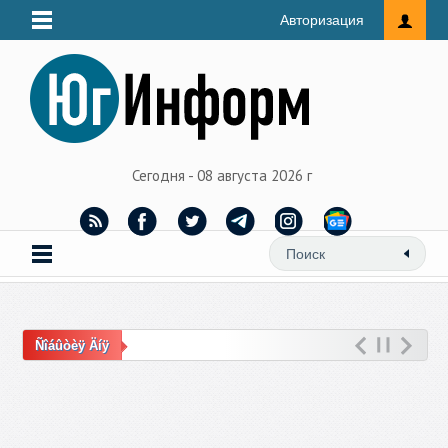
Авторизация
Сегодня - 08 августа 2026 г
Ñîáûòèÿ Äíÿ