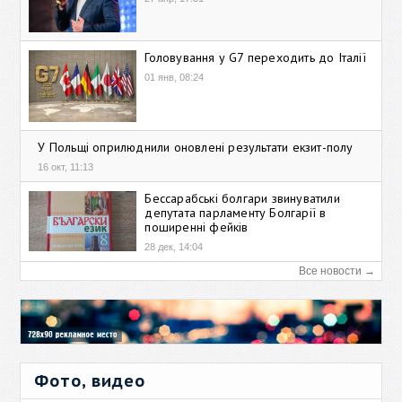
Головування у G7 переходить до Італії
01 янв, 08:24
У Польщі оприлюднили оновлені результати екзит-полу
16 окт, 11:13
Бессарабські болгари звинуватили
депутата парламенту Болгарії в
поширенні фейків
28 дек, 14:04
Все новости →
Фото, видео