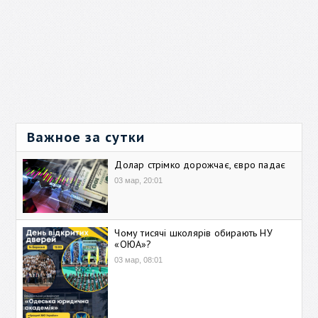
Важное за сутки
Долар стрімко дорожчає, євро падає
03 мар, 20:01
Чому тисячі школярів обирають НУ
«ОЮА»?
03 мар, 08:01