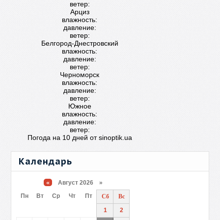
ветер:
Арциз
влажность:
давление:
ветер:
Белгород-Днестровский
влажность:
давление:
ветер:
Черноморск
влажность:
давление:
ветер:
Южное
влажность:
давление:
ветер:
Погода на 10 дней от
sinoptik.ua
Календарь
«
Август 2026 »
Пн
Вт
Ср
Чт
Пт
Сб
Вс
1
2