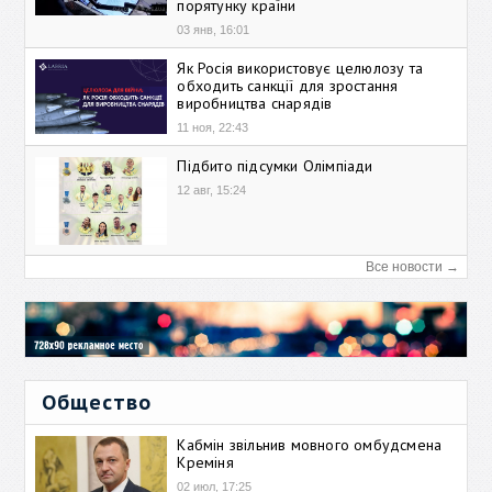
порятунку країни
03 янв, 16:01
Як Росія використовує целюлозу та
обходить санкції для зростання
виробництва снарядів
11 ноя, 22:43
Підбито підсумки Олімпіади
12 авг, 15:24
Все новости →
Общество
Кабмін звільнив мовного омбудсмена
Креміня
02 июл, 17:25