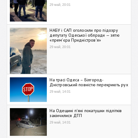
29 май, 20:01
НАБУ і САП оголосили про підозру
депутату Одеської облради — зятю
«прем'єра Придністров'я»
29 май, 20:01
На трасі Одеса – Білгород-
Дністровський повністю перекриють рух
29 май, 14:01
На Одещині п'яні покатушки підлітків
закінчилися ДТП
29 май, 14:01