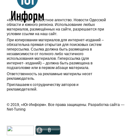
«Юг-Информ» - новостное агентство. Новости Одесской
области и южного региона. Использование любых
материалов, размещённых на сайте, разрешается при
условии ссылки на наш сайт.
При копировании материалов для интернет-изданий –
обязательна прямая открытая для поисковых систем
гиперссылка. Ссылка должна быть размещена в
независимости от полного либо частичного
использования материалов. Гиперссылка (для
интернет- изданий) – должна быть размещена в
подзаголовке или в первом абзаце материала.
Ответственность за рекламные материлы несет
рекламодатель.
Приглашаем к сотрудничеству авторов и
рекламодетелей.
© 2019, «Юг-Информ». Все права защищены. Разработка cайта —
Net-Tuning