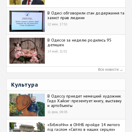
В Одесі обговорили стан додержання та
захист прав людини
12 июн, 17:51
В Одессе за неделю родились 95
детишек
14 май, 11:01
Все новости →
Культура
В Одессу приедет немецкий художник
Гидо Хайсиг: презентует книгу, выставку
и артобъекты
11 фев, 09:05
«БібліоНіч» в ОННБ пройде 14 лютого
під гаслом «Світло в наших серцях»