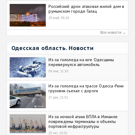
Российский дрон атаковал жилой дом в
румынском городе Галац
29 май, 09:18
Все новости →
Одесская область. Новости
Из-за гололеда на юге Одесщины
перевернулся автомобиль
09 янв, 11:33
Из-за гололеда на трассе Одесса-Рени
грузовик съехал с дороги
27 дек, 21:51
Из-за ночной атаки БПЛА в Измаиле
повреждены терминалы и объекты
портовой инфраструктуры
22 окт, 15:01