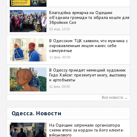
Благодійна ярмарка на Одещині
об’єднала громади та зібрала кошти для
Збройних Сил
02 мар, 12:01
В Одесском ТЦК заявили, что мужчина с
окровавленным лицом нанес себе
самоувечье
12 фев, 00:09
В Одессу приедет немецкий художник
Гидо Хайсиг: презентует книгу, выставку
и артобъекты
11 фев, 09:05
Все новости →
Одесса. Новости
На Одещині затримали організатора
схеми втечі за кордон та його клієнта-
військового