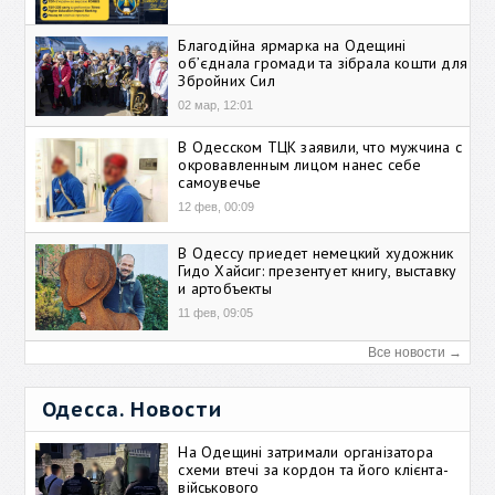
Благодійна ярмарка на Одещині
об’єднала громади та зібрала кошти для
Збройних Сил
02 мар, 12:01
В Одесском ТЦК заявили, что мужчина с
окровавленным лицом нанес себе
самоувечье
12 фев, 00:09
В Одессу приедет немецкий художник
Гидо Хайсиг: презентует книгу, выставку
и артобъекты
11 фев, 09:05
Все новости →
Одесса. Новости
На Одещині затримали організатора
схеми втечі за кордон та його клієнта-
військового