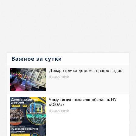
Важное за сутки
Долар стрімко дорожчає, євро падає
03 мар, 20:01
Чому тисячі школярів обирають НУ
«ОЮА»?
03 мар, 08:01