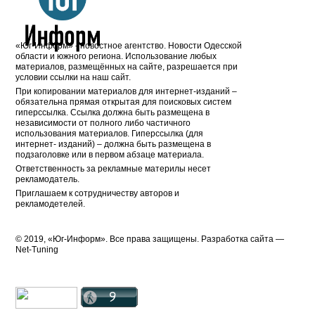
«Юг-Информ» - новостное агентство. Новости Одесской
области и южного региона. Использование любых
материалов, размещённых на сайте, разрешается при
условии ссылки на наш сайт.
При копировании материалов для интернет-изданий –
обязательна прямая открытая для поисковых систем
гиперссылка. Ссылка должна быть размещена в
независимости от полного либо частичного
использования материалов. Гиперссылка (для
интернет- изданий) – должна быть размещена в
подзаголовке или в первом абзаце материала.
Ответственность за рекламные материлы несет
рекламодатель.
Приглашаем к сотрудничеству авторов и
рекламодетелей.
© 2019, «Юг-Информ». Все права защищены. Разработка cайта —
Net-Tuning