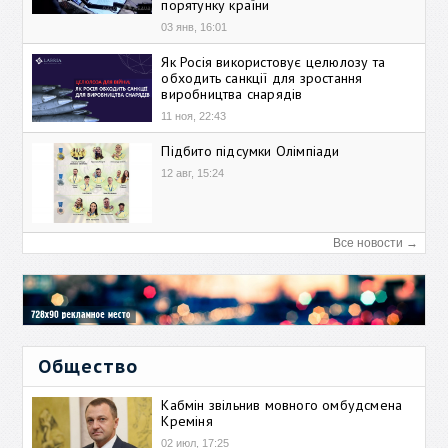
порятунку країни
03 янв, 16:01
Як Росія використовує целюлозу та
обходить санкції для зростання
виробництва снарядів
11 ноя, 22:43
Підбито підсумки Олімпіади
12 авг, 15:24
Все новости →
Общество
Кабмін звільнив мовного омбудсмена
Креміня
02 июл, 17:25