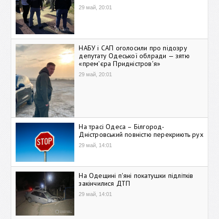
29 май, 20:01
НАБУ і САП оголосили про підозру
депутату Одеської облради — зятю
«прем'єра Придністров'я»
29 май, 20:01
На трасі Одеса – Білгород-
Дністровський повністю перекриють рух
29 май, 14:01
На Одещині п'яні покатушки підлітків
закінчилися ДТП
29 май, 14:01