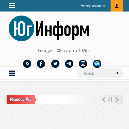
Авторизация
Сегодня - 08 августа 2026 г
Ñîáûòèÿ Äíÿ