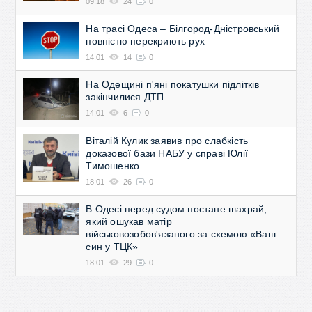
09:18
24
0
На трасі Одеса – Білгород-Дністровський
повністю перекриють рух
14:01
14
0
На Одещині п'яні покатушки підлітків
закінчилися ДТП
14:01
6
0
Віталій Кулик заявив про слабкість
доказової бази НАБУ у справі Юлії
Тимошенко
18:01
26
0
В Одесі перед судом постане шахрай,
який ошукав матір
військовозобов'язаного за схемою «Ваш
син у ТЦК»
18:01
29
0