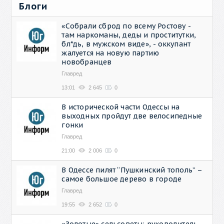
Блоги
«Собрали сброд по всему Ростову -
там наркоманы, деды и проститутки,
бл*дь, в мужском виде», - оккупант
жалуется на новую партию
новобранцев
Главред
13:01
2 645
0
В исторической части Одессы на
выходных пройдут две велосипедные
гонки
Главред
21:00
2 006
0
В Одессе пилят “Пушкинский тополь” –
самое большое дерево в городе
Главред
19:55
2 652
0
«Золотые» сельсоветы: руководитель