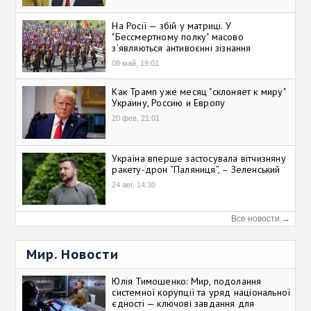
На Росії — збій у матриці. У
"Бессмертному полку" масово
зʼявляються антивоєнні зізнання
08 май, 19:01
Как Трамп уже месяц "склоняет к миру"
Украину, Россию и Европу
20 фев, 21:01
Україна вперше застосувала вітчизняну
ракету-дрон “Паляниця”, – Зеленський
24 авг, 14:30
Все новости →
Мир. Новости
Юлія Тимошенко: Мир, подолання
системної корупції та уряд національної
єдності — ключові завдання для