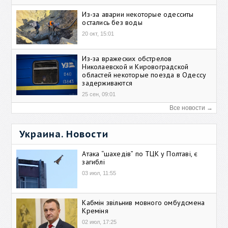
Из-за аварии некоторые одесситы
остались без воды
20 окт, 15:01
Из-за вражеских обстрелов
Николаевской и Кировоградской
областей некоторые поезда в Одессу
задерживаются
25 сен, 09:01
Все новости →
Украина. Новости
Атака “шахедів” по ТЦК у Полтаві, є
загиблі
03 июл, 11:55
Кабмін звільнив мовного омбудсмена
Креміня
02 июл, 17:25