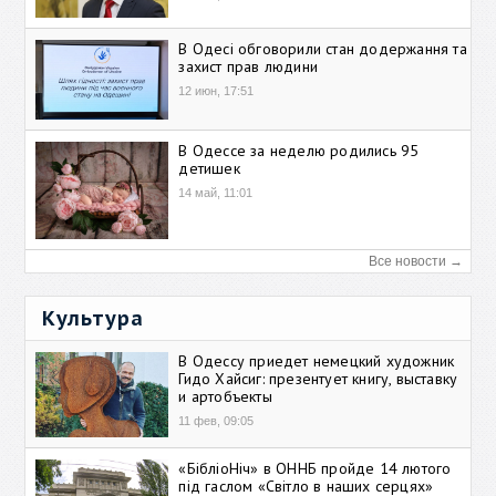
В Одесі обговорили стан додержання та
захист прав людини
12 июн, 17:51
В Одессе за неделю родились 95
детишек
14 май, 11:01
Все новости →
Культура
В Одессу приедет немецкий художник
Гидо Хайсиг: презентует книгу, выставку
и артобъекты
11 фев, 09:05
«БібліоНіч» в ОННБ пройде 14 лютого
під гаслом «Світло в наших серцях»