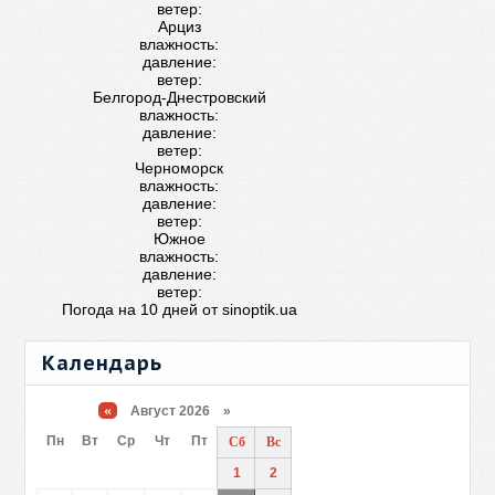
ветер:
Арциз
влажность:
давление:
ветер:
Белгород-Днестровский
влажность:
давление:
ветер:
Черноморск
влажность:
давление:
ветер:
Южное
влажность:
давление:
ветер:
Погода на 10 дней от
sinoptik.ua
Календарь
«
Август 2026 »
Пн
Вт
Ср
Чт
Пт
Сб
Вс
1
2