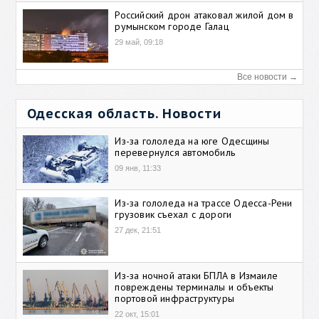
Российский дрон атаковал жилой дом в
румынском городе Галац
29 май, 09:18
Все новости →
Одесская область. Новости
Из-за гололеда на юге Одесщины
перевернулся автомобиль
09 янв, 11:33
Из-за гололеда на трассе Одесса-Рени
грузовик съехал с дороги
27 дек, 21:51
Из-за ночной атаки БПЛА в Измаиле
повреждены терминалы и объекты
портовой инфраструктуры
22 окт, 15:01