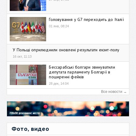
Головування у G7 переходить до Італії
01 янв, 08:24
У Польщі оприлюднили оновлені результати екзит-полу
16 окт, 11:13
Бессарабські болгари звинуватили
депутата парламенту Болгарії в
поширенні фейків
28 дек, 14:04
Все новости →
Фото, видео