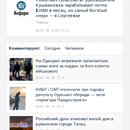
Крыжановки зарабатывает почти
$2000 в месяц, но самый богатый
«мэр» — в Сергеевке
Главред
06:00
2 122
0
Комментируют
Сегодня
Читаемое
На Одещині затримали організатора
схеми втечі за кордон та його клієнта-
військового
20:01
25
0
НАБУ і САП оголосили про підозру
депутату Одеської облради — зятю
«прем'єра Придністров'я»
20:01
27
0
Российский дрон атаковал жилой дом в
румынском городе Галац