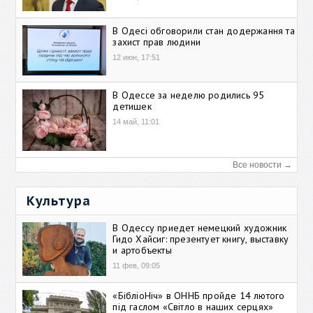
В Одесі обговорили стан додержання та
захист прав людини
12 июн, 17:51
В Одессе за неделю родились 95
детишек
14 май, 11:01
Все новости →
Культура
В Одессу приедет немецкий художник
Гидо Хайсиг: презентует книгу, выставку
и артобъекты
11 фев, 09:05
«БібліоНіч» в ОННБ пройде 14 лютого
під гаслом «Світло в наших серцях»