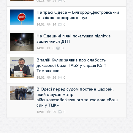
09:18
24
0
На трасі Одеса – Білгород-Дністровський
повністю перекриють рух
14:01
14
0
На Одещині п'яні покатушки підлітків
закінчилися ДТП
14:01
6
0
Віталій Кулик заявив про слабкість
доказової бази НАБУ у справі Юлії
Тимошенко
18:01
26
0
В Одесі перед судом постане шахрай,
який ошукав матір
військовозобов'язаного за схемою «Ваш
син у ТЦК»
18:01
29
0