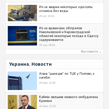
Из-за аварии некоторые одесситы
остались без воды
20 окт, 15:01
Из-за вражеских обстрелов
Николаевской и Кировоградской
областей некоторые поезда в Одессу
задерживаются
25 сен, 09:01
Все новости →
Украина. Новости
Атака “шахедів” по ТЦК у Полтаві, є
загиблі
03 июл, 11:55
Кабмін звільнив мовного омбудсмена
Креміня
02 июл, 17:25