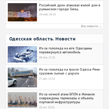
Российский дрон атаковал жилой дом в
румынском городе Галац
29 май, 09:18
Все новости →
Одесская область. Новости
Из-за гололеда на юге Одесщины
перевернулся автомобиль
09 янв, 11:33
Из-за гололеда на трассе Одесса-Рени
грузовик съехал с дороги
27 дек, 21:51
Из-за ночной атаки БПЛА в Измаиле
повреждены терминалы и объекты
портовой инфраструктуры
22 окт, 15:01