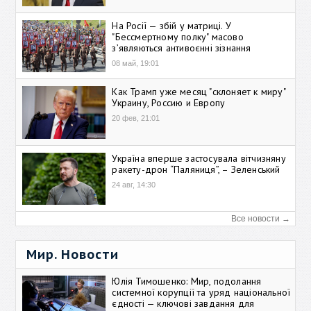
На Росії — збій у матриці. У
"Бессмертному полку" масово
зʼявляються антивоєнні зізнання
08 май, 19:01
Как Трамп уже месяц "склоняет к миру"
Украину, Россию и Европу
20 фев, 21:01
Україна вперше застосувала вітчизняну
ракету-дрон “Паляниця”, – Зеленський
24 авг, 14:30
Все новости →
Мир. Новости
Юлія Тимошенко: Мир, подолання
системної корупції та уряд національної
єдності — ключові завдання для