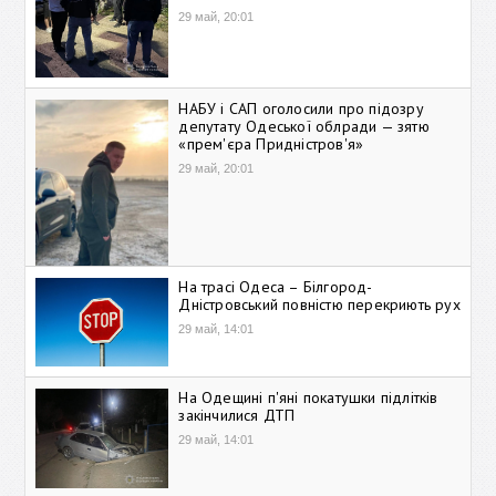
29 май, 20:01
НАБУ і САП оголосили про підозру
депутату Одеської облради — зятю
«прем'єра Придністров'я»
29 май, 20:01
На трасі Одеса – Білгород-
Дністровський повністю перекриють рух
29 май, 14:01
На Одещині п'яні покатушки підлітків
закінчилися ДТП
29 май, 14:01