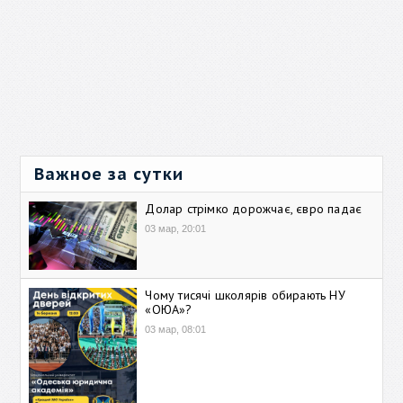
Важное за сутки
Долар стрімко дорожчає, євро падає
03 мар, 20:01
Чому тисячі школярів обирають НУ
«ОЮА»?
03 мар, 08:01