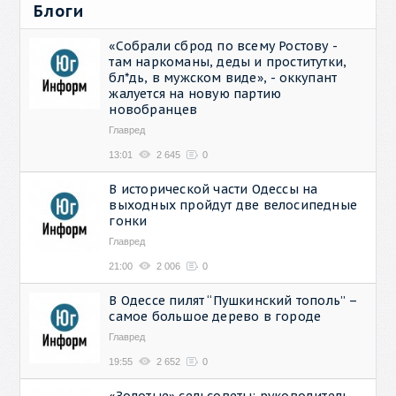
Блоги
«Собрали сброд по всему Ростову -
там наркоманы, деды и проститутки,
бл*дь, в мужском виде», - оккупант
жалуется на новую партию
новобранцев
Главред
13:01
2 645
0
В исторической части Одессы на
выходных пройдут две велосипедные
гонки
Главред
21:00
2 006
0
В Одессе пилят “Пушкинский тополь” –
самое большое дерево в городе
Главред
19:55
2 652
0
«Золотые» сельсоветы: руководитель