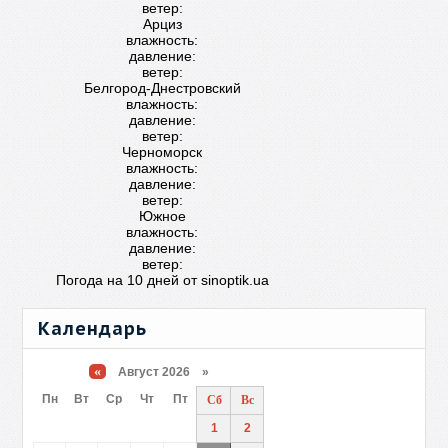
ветер:
Арциз
влажность:
давление:
ветер:
Белгород-Днестровский
влажность:
давление:
ветер:
Черноморск
влажность:
давление:
ветер:
Южное
влажность:
давление:
ветер:
Погода на 10 дней от
sinoptik.ua
Календарь
«
Август 2026 »
Пн
Вт
Ср
Чт
Пт
Сб
Вс
1
2