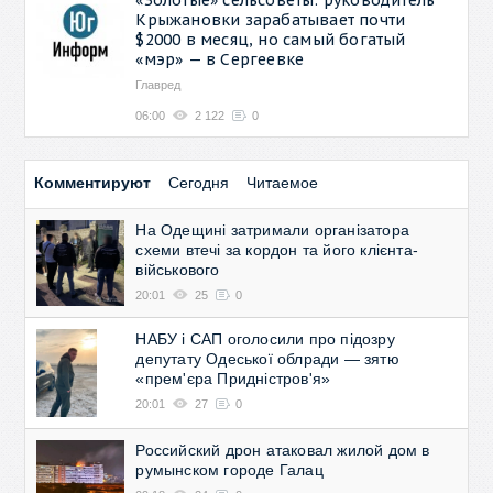
Крыжановки зарабатывает почти
$2000 в месяц, но самый богатый
«мэр» — в Сергеевке
Главред
06:00
2 122
0
Комментируют
Сегодня
Читаемое
На Одещині затримали організатора
схеми втечі за кордон та його клієнта-
військового
20:01
25
0
НАБУ і САП оголосили про підозру
депутату Одеської облради — зятю
«прем'єра Придністров'я»
20:01
27
0
Российский дрон атаковал жилой дом в
румынском городе Галац