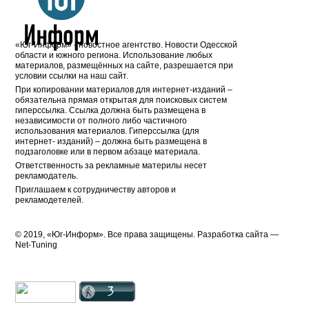
«Юг-Информ» - новостное агентство. Новости Одесской
области и южного региона. Использование любых
материалов, размещённых на сайте, разрешается при
условии ссылки на наш сайт.
При копировании материалов для интернет-изданий –
обязательна прямая открытая для поисковых систем
гиперссылка. Ссылка должна быть размещена в
независимости от полного либо частичного
использования материалов. Гиперссылка (для
интернет- изданий) – должна быть размещена в
подзаголовке или в первом абзаце материала.
Ответственность за рекламные материлы несет
рекламодатель.
Приглашаем к сотрудничеству авторов и
рекламодетелей.
© 2019, «Юг-Информ». Все права защищены. Разработка cайта —
Net-Tuning