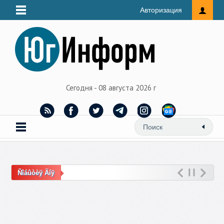
Авторизация
Сегодня - 08 августа 2026 г
Ñîáûòèÿ Äíÿ