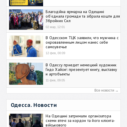
Благодійна ярмарка на Одещині
об’єднала громади та зібрала кошти для
Збройних Сил
02 мар, 12:01
В Одесском ТЦК заявили, что мужчина с
окровавленным лицом нанес себе
самоувечье
12 фев, 00:09
В Одессу приедет немецкий художник
Гидо Хайсиг: презентует книгу, выставку
и артобъекты
11 фев, 09:05
Все новости →
Одесса. Новости
На Одещині затримали організатора
схеми втечі за кордон та його клієнта-
військового