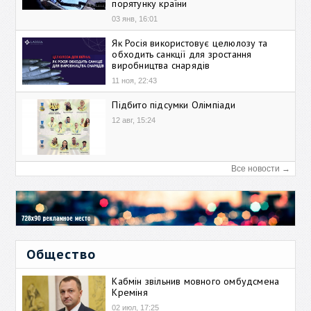
порятунку країни
03 янв, 16:01
Як Росія використовує целюлозу та
обходить санкції для зростання
виробництва снарядів
11 ноя, 22:43
Підбито підсумки Олімпіади
12 авг, 15:24
Все новости →
Общество
Кабмін звільнив мовного омбудсмена
Креміня
02 июл, 17:25