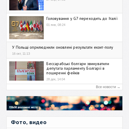
Головування у G7 переходить до Італії
01 янв, 08:24
У Польщі оприлюднили оновлені результати екзит-полу
16 окт, 11:13
Бессарабські болгари звинуватили
депутата парламенту Болгарії в
поширенні фейків
28 дек, 14:04
Все новости →
Фото, видео