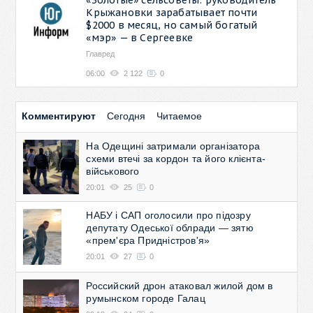
Крыжановки зарабатывает почти
$2000 в месяц, но самый богатый
«мэр» — в Сергеевке
Главред
06:00
2 122
0
Комментируют
Сегодня
Читаемое
На Одещині затримали організатора
схеми втечі за кордон та його клієнта-
військового
20:01
25
0
НАБУ і САП оголосили про підозру
депутату Одеської облради — зятю
«прем'єра Придністров'я»
20:01
27
0
Российский дрон атаковал жилой дом в
румынском городе Галац