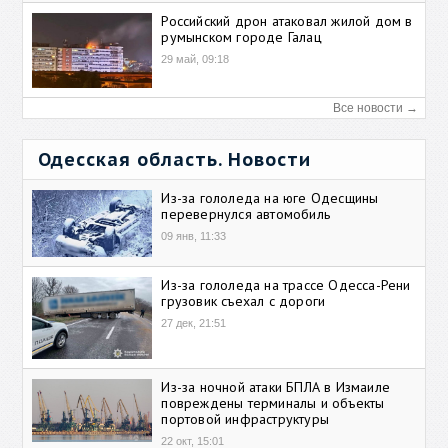
Российский дрон атаковал жилой дом в
румынском городе Галац
29 май, 09:18
Все новости →
Одесская область. Новости
Из-за гололеда на юге Одесщины
перевернулся автомобиль
09 янв, 11:33
Из-за гололеда на трассе Одесса-Рени
грузовик съехал с дороги
27 дек, 21:51
Из-за ночной атаки БПЛА в Измаиле
повреждены терминалы и объекты
портовой инфраструктуры
22 окт, 15:01