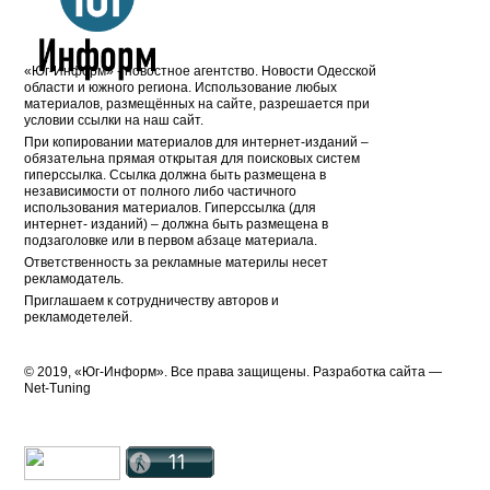
«Юг-Информ» - новостное агентство. Новости Одесской
области и южного региона. Использование любых
материалов, размещённых на сайте, разрешается при
условии ссылки на наш сайт.
При копировании материалов для интернет-изданий –
обязательна прямая открытая для поисковых систем
гиперссылка. Ссылка должна быть размещена в
независимости от полного либо частичного
использования материалов. Гиперссылка (для
интернет- изданий) – должна быть размещена в
подзаголовке или в первом абзаце материала.
Ответственность за рекламные материлы несет
рекламодатель.
Приглашаем к сотрудничеству авторов и
рекламодетелей.
© 2019, «Юг-Информ». Все права защищены. Разработка cайта —
Net-Tuning