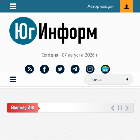
Авторизация
Сегодня - 07 августа 2026 г
Ñîáûòèÿ Äíÿ