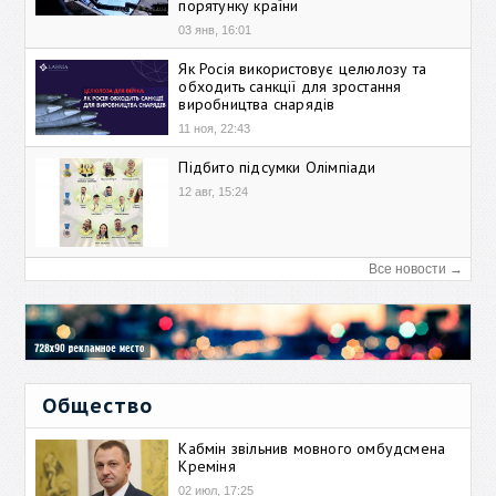
порятунку країни
03 янв, 16:01
Як Росія використовує целюлозу та
обходить санкції для зростання
виробництва снарядів
11 ноя, 22:43
Підбито підсумки Олімпіади
12 авг, 15:24
Все новости →
Общество
Кабмін звільнив мовного омбудсмена
Креміня
02 июл, 17:25