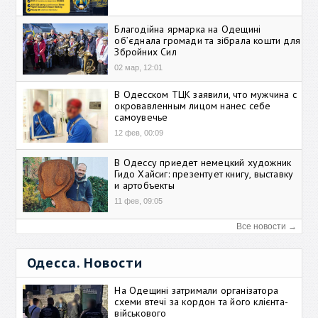
Благодійна ярмарка на Одещині
об’єднала громади та зібрала кошти для
Збройних Сил
02 мар, 12:01
В Одесском ТЦК заявили, что мужчина с
окровавленным лицом нанес себе
самоувечье
12 фев, 00:09
В Одессу приедет немецкий художник
Гидо Хайсиг: презентует книгу, выставку
и артобъекты
11 фев, 09:05
Все новости →
Одесса. Новости
На Одещині затримали організатора
схеми втечі за кордон та його клієнта-
військового