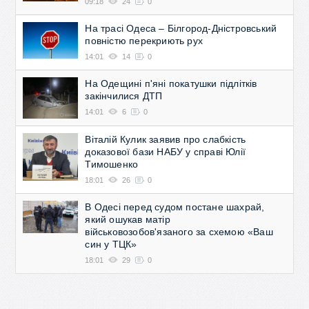
09:18
24
0
На трасі Одеса – Білгород-Дністровський
повністю перекриють рух
14:01
14
0
На Одещині п'яні покатушки підлітків
закінчилися ДТП
14:01
6
0
Віталій Кулик заявив про слабкість
доказової бази НАБУ у справі Юлії
Тимошенко
18:01
26
0
В Одесі перед судом постане шахрай,
який ошукав матір
військовозобов'язаного за схемою «Ваш
син у ТЦК»
18:01
29
0