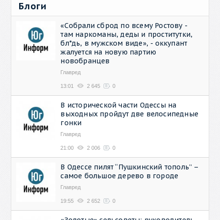
Блоги
«Собрали сброд по всему Ростову -
там наркоманы, деды и проститутки,
бл*дь, в мужском виде», - оккупант
жалуется на новую партию
новобранцев
Главред
13:01
2 645
0
В исторической части Одессы на
выходных пройдут две велосипедные
гонки
Главред
21:00
2 006
0
В Одессе пилят “Пушкинский тополь” –
самое большое дерево в городе
Главред
19:55
2 652
0
«Золотые» сельсоветы: руководитель