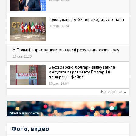
Головування у G7 переходить до Італії
01 янв, 08:24
У Польщі оприлюднили оновлені результати екзит-полу
16 окт, 11:13
Бессарабські болгари звинуватили
депутата парламенту Болгарії в
поширенні фейків
28 дек, 14:04
Все новости →
Фото, видео