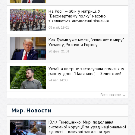
На Росії — збій у матриці. У
"Бессмертному полку" масово
зʼявляються антивоєнні зізнання
08 май, 19:01
Как Трамп уже месяц "склоняет к миру"
Украину, Россию и Европу
20 фев, 21:01
Україна вперше застосувала вітчизняну
ракету-дрон “Паляниця”, – Зеленський
24 авг, 14:30
Все новости →
Мир. Новости
Юлія Тимошенко: Мир, подолання
системної корупції та уряд національної
єдності — ключові завдання для