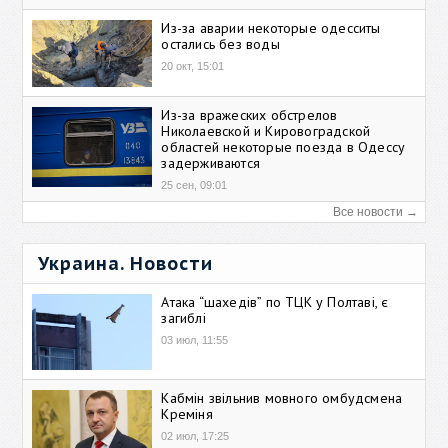
Из-за аварии некоторые одесситы
остались без воды
20 окт, 15:01
Из-за вражеских обстрелов
Николаевской и Кировоградской
областей некоторые поезда в Одессу
задерживаются
25 сен, 09:01
Все новости →
Украина. Новости
Атака “шахедів” по ТЦК у Полтаві, є
загиблі
03 июл, 11:55
Кабмін звільнив мовного омбудсмена
Креміня
02 июл, 17:25