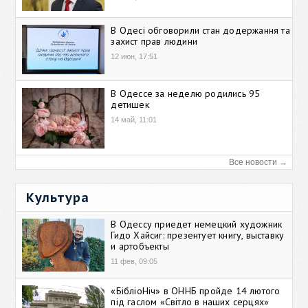
В Одесі обговорили стан додержання та
захист прав людини
12 июн, 17:51
В Одессе за неделю родились 95
детишек
14 май, 11:01
Все новости →
Культура
В Одессу приедет немецкий художник
Гидо Хайсиг: презентует книгу, выставку
и артобъекты
11 фев, 09:05
«БібліоНіч» в ОННБ пройде 14 лютого
під гаслом «Світло в наших серцях»