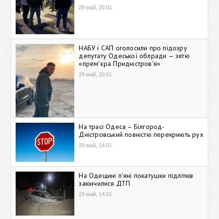
29 май, 20:01
НАБУ і САП оголосили про підозру
депутату Одеської облради — зятю
«прем'єра Придністров'я»
29 май, 20:01
На трасі Одеса – Білгород-
Дністровський повністю перекриють рух
29 май, 14:01
На Одещині п'яні покатушки підлітків
закінчилися ДТП
29 май, 14:01