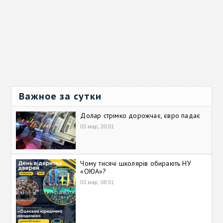
Важное за сутки
Долар стрімко дорожчає, євро падає
03 мар, 20:01
Чому тисячі школярів обирають НУ
«ОЮА»?
03 мар, 08:01