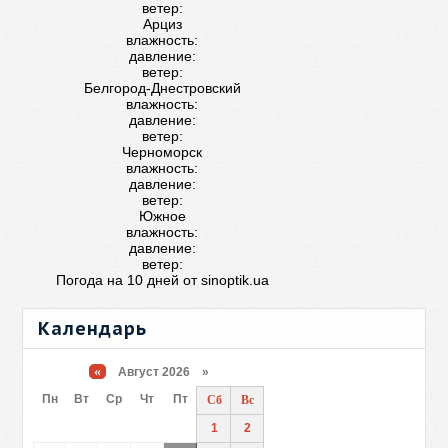
ветер:
Арциз
влажность:
давление:
ветер:
Белгород-Днестровский
влажность:
давление:
ветер:
Черноморск
влажность:
давление:
ветер:
Южное
влажность:
давление:
ветер:
Погода на 10 дней от
sinoptik.ua
Календарь
«
Август 2026 »
Пн
Вт
Ср
Чт
Пт
Сб
Вс
1
2