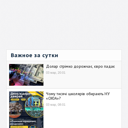
Важное за сутки
Долар стрімко дорожчає, євро падає
03 мар, 20:01
Чому тисячі школярів обирають НУ
«ОЮА»?
03 мар, 08:01