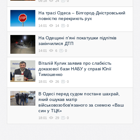
09:18
24
0
На трасі Одеса – Білгород-Дністровський
повністю перекриють рух
14:01
14
0
На Одещині п'яні покатушки підлітків
закінчилися ДТП
14:01
6
0
Віталій Кулик заявив про слабкість
доказової бази НАБУ у справі Юлії
Тимошенко
18:01
26
0
В Одесі перед судом постане шахрай,
який ошукав матір
військовозобов'язаного за схемою «Ваш
син у ТЦК»
18:01
29
0