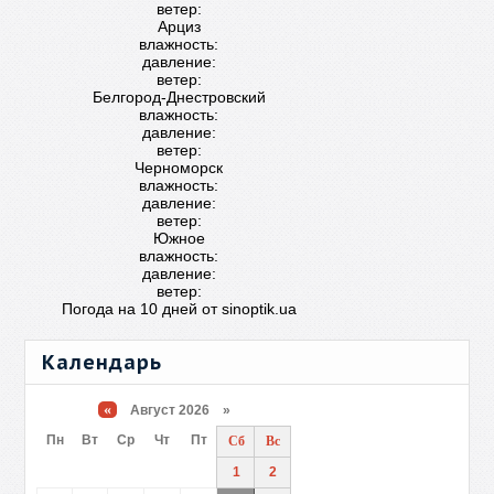
ветер:
Арциз
влажность:
давление:
ветер:
Белгород-Днестровский
влажность:
давление:
ветер:
Черноморск
влажность:
давление:
ветер:
Южное
влажность:
давление:
ветер:
Погода на 10 дней от
sinoptik.ua
Календарь
«
Август 2026 »
Пн
Вт
Ср
Чт
Пт
Сб
Вс
1
2