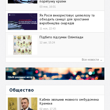
порятунку країни
03 янв, 16:01
Як Росія використовує целюлозу та
обходить санкції для зростання
виробництва снарядів
11 ноя, 22:43
Підбито підсумки Олімпіади
12 авг, 15:24
Все новости →
Общество
Кабмін звільнив мовного омбудсмена
Креміня
02 июл, 17:25