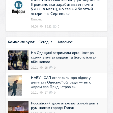
Крыжановки зарабатывает почти
$2000 в месяц, но самый богатый
«мэр» — в Сергеевке
Главред
06:00
2 122
0
Комментируют
Сегодня
Читаемое
На Одещині затримали організатора
схеми втечі за кордон та його клієнта-
військового
20:01
25
0
НАБУ і САП оголосили про підозру
депутату Одеської облради — зятю
«прем'єра Придністров'я»
20:01
27
0
Российский дрон атаковал жилой дом в
румынском городе Галац