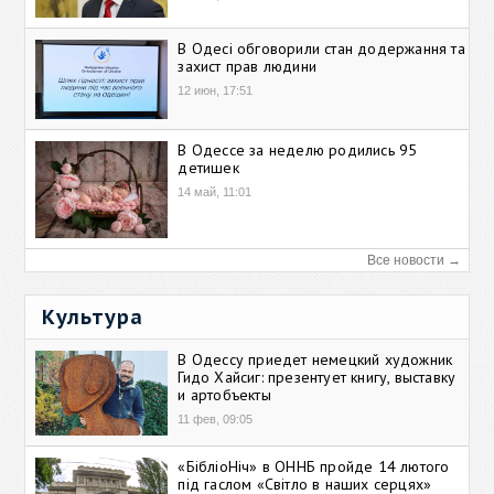
В Одесі обговорили стан додержання та
захист прав людини
12 июн, 17:51
В Одессе за неделю родились 95
детишек
14 май, 11:01
Все новости →
Культура
В Одессу приедет немецкий художник
Гидо Хайсиг: презентует книгу, выставку
и артобъекты
11 фев, 09:05
«БібліоНіч» в ОННБ пройде 14 лютого
під гаслом «Світло в наших серцях»