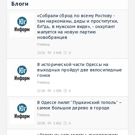
Блоги
«Собрали сброд по всему Ростову -
там наркоманы, деды и проститутки,
бл*дь, в мужском виде», - оккупант
жалуется на новую партию
новобранцев
Главред
13:01
2 645
0
В исторической части Одессы на
выходных пройдут две велосипедные
гонки
Главред
21:00
2 006
0
В Одессе пилят “Пушкинский тополь” –
самое большое дерево в городе
Главред
19:55
2 652
0
«Золотые» сельсоветы: руководитель