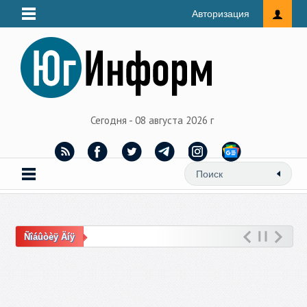
Авторизация
Сегодня - 08 августа 2026 г
Ñîáûòèÿ Äíÿ