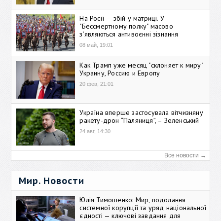
На Росії — збій у матриці. У
"Бессмертному полку" масово
зʼявляються антивоєнні зізнання
08 май, 19:01
Как Трамп уже месяц "склоняет к миру"
Украину, Россию и Европу
20 фев, 21:01
Україна вперше застосувала вітчизняну
ракету-дрон “Паляниця”, – Зеленський
24 авг, 14:30
Все новости →
Мир. Новости
Юлія Тимошенко: Мир, подолання
системної корупції та уряд національної
єдності — ключові завдання для