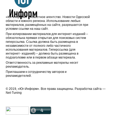
«Юг-Информ» - новостное агентство. Новости Одесской
области и южного региона. Использование любых
материалов, размещённых на сайте, разрешается при
условии ссылки на наш сайт.
При копировании материалов для интернет-изданий –
обязательна прямая открытая для поисковых систем
гиперссылка. Ссылка должна быть размещена в
независимости от полного либо частичного
использования материалов. Гиперссылка (для
интернет- изданий) – должна быть размещена в
подзаголовке или в первом абзаце материала.
Ответственность за рекламные материлы несет
рекламодатель.
Приглашаем к сотрудничеству авторов и
рекламодетелей.
© 2019, «Юг-Информ». Все права защищены. Разработка cайта —
Net-Tuning