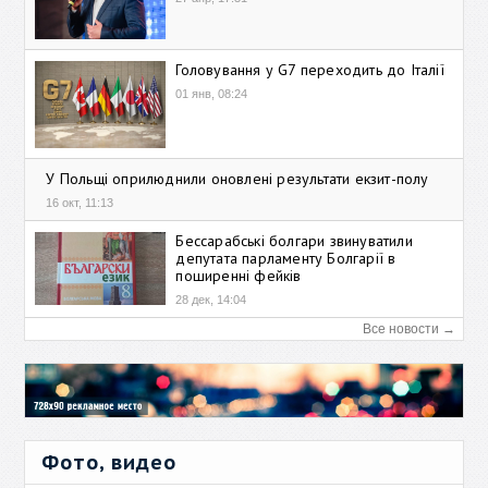
Головування у G7 переходить до Італії
01 янв, 08:24
У Польщі оприлюднили оновлені результати екзит-полу
16 окт, 11:13
Бессарабські болгари звинуватили
депутата парламенту Болгарії в
поширенні фейків
28 дек, 14:04
Все новости →
Фото, видео