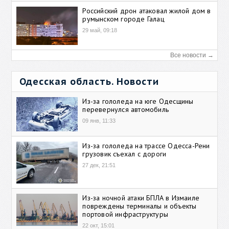
Российский дрон атаковал жилой дом в
румынском городе Галац
29 май, 09:18
Все новости →
Одесская область. Новости
Из-за гололеда на юге Одесщины
перевернулся автомобиль
09 янв, 11:33
Из-за гололеда на трассе Одесса-Рени
грузовик съехал с дороги
27 дек, 21:51
Из-за ночной атаки БПЛА в Измаиле
повреждены терминалы и объекты
портовой инфраструктуры
22 окт, 15:01