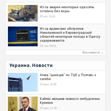
Из-за аварии некоторые одесситы
остались без воды
20 окт, 15:01
Из-за вражеских обстрелов
Николаевской и Кировоградской
областей некоторые поезда в Одессу
задерживаются
25 сен, 09:01
Все новости →
Украина. Новости
Атака “шахедів” по ТЦК у Полтаві, є
загиблі
03 июл, 11:55
Кабмін звільнив мовного омбудсмена
Креміня
02 июл, 17:25