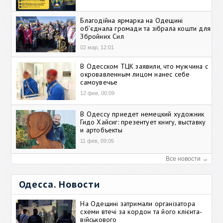
Благодійна ярмарка на Одещині
об’єднала громади та зібрала кошти для
Збройних Сил
02 мар, 12:01
В Одесском ТЦК заявили, что мужчина с
окровавленным лицом нанес себе
самоувечье
12 фев, 00:09
В Одессу приедет немецкий художник
Гидо Хайсиг: презентует книгу, выставку
и артобъекты
11 фев, 09:05
Все новости →
Одесса. Новости
На Одещині затримали організатора
схеми втечі за кордон та його клієнта-
військового