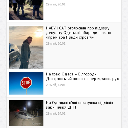
29 май, 20:01
НАБУ і САП оголосили про підозру
депутату Одеської облради — зятю
«прем'єра Придністров'я»
29 май, 20:01
На трасі Одеса – Білгород-
Дністровський повністю перекриють рух
29 май, 14:01
На Одещині п'яні покатушки підлітків
закінчилися ДТП
29 май, 14:01