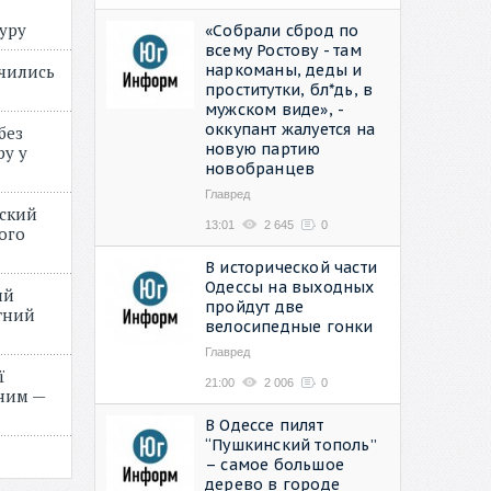
туру
«Собрали сброд по
всему Ростову - там
наркоманы, деды и
учились
проститутки, бл*дь, в
мужском виде», -
оккупант жалуется на
без
новую партию
ру у
новобранцев
Главред
нский
13:01
2 645
0
ого
»
В исторической части
Одессы на выходных
ий
пройдут две
етний
велосипедные гонки
Главред
ї
21:00
2 006
0
ним —
В Одессе пилят
“Пушкинский тополь”
– самое большое
дерево в городе