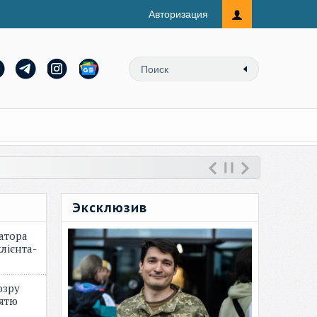
Авторизация
Эксклюзив
атора
лієнта-
озру
зятю