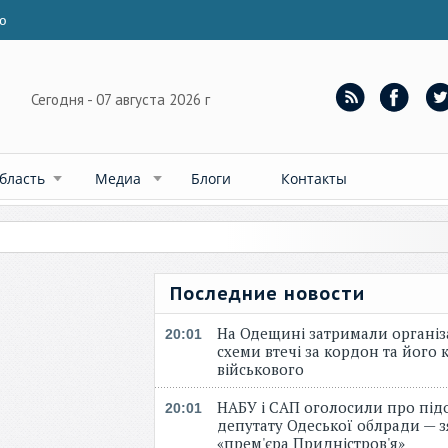
ю
Сегодня - 07 августа 2026 г
бласть
Медиа
Блоги
Контакты
Последние новости
На Одещині затримали організ
20:01
схеми втечі за кордон та його к
військового
НАБУ і САП оголосили про під
20:01
депутату Одеської облради — 
«прем'єра Придністров'я»