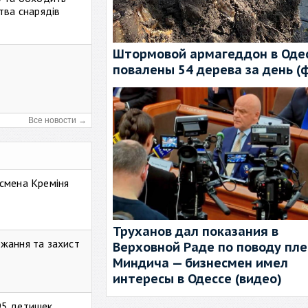
тва снарядів
Штормовой армагеддон в Одес
повалены 54 дерева за день (
Все новости →
смена Креміня
Труханов дал показания в
жання та захист
Верховной Раде по поводу пл
Миндича — бизнесмен имел
интересы в Одессе (видео)
95 детишек