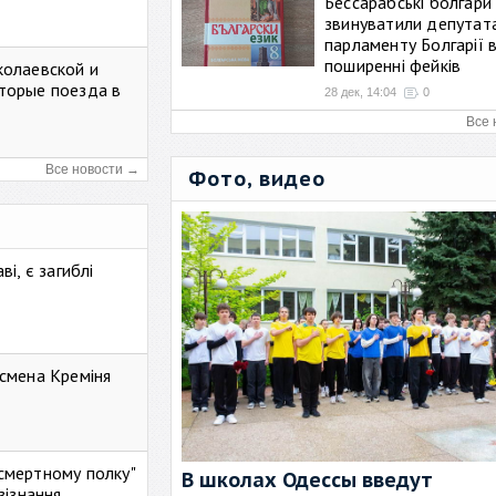
Бессарабські болгари
звинуватили депутат
парламенту Болгарії 
поширенні фейків
колаевской и
торые поезда в
28 дек, 14:04
0
Все 
Все новости →
Фото, видео
і, є загиблі
смена Креміня
ессмертному полку"
В школах Одессы введут
зізнання