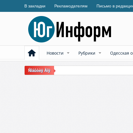
В закладки
Рекламодателям
Письмо в редакци
Новости
Рубрики
Одесская о
Ñîáûòèÿ Äíÿ