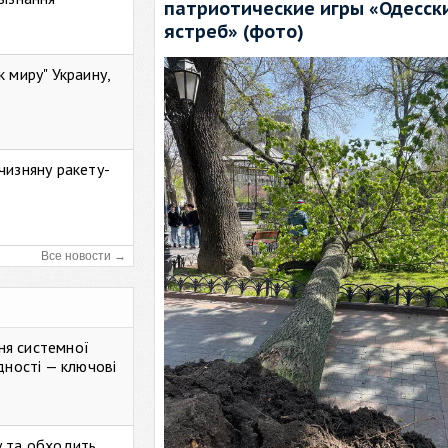
патриотические игры «Одесск
ястреб» (фото)
к миру" Украину,
чизняну ракету-
Все новости →
ня системної
дності — ключові
у та обходить