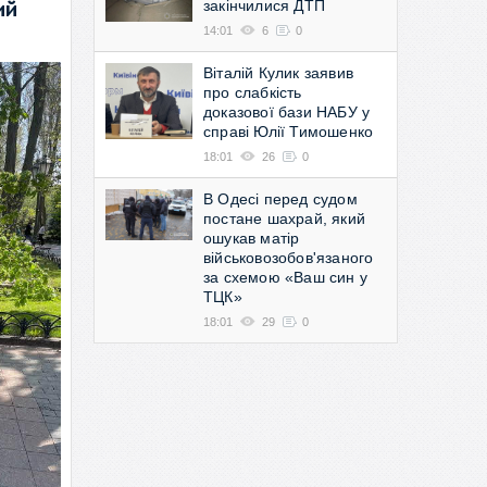
закінчилися ДТП
ий
14:01
6
0
Віталій Кулик заявив
про слабкість
доказової бази НАБУ у
справі Юлії Тимошенко
18:01
26
0
В Одесі перед судом
постане шахрай, який
ошукав матір
військовозобов'язаного
за схемою «Ваш син у
ТЦК»
18:01
29
0