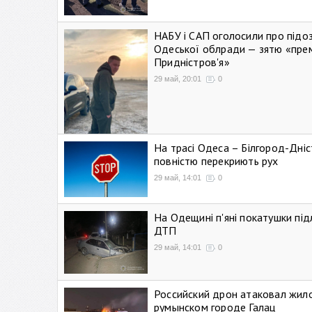
НАБУ і САП оголосили про підо
Одеської облради — зятю «пре
Придністров'я»
29 май, 20:01
0
На трасі Одеса – Білгород-Дні
повністю перекриють рух
29 май, 14:01
0
На Одещині п'яні покатушки підл
ДТП
29 май, 14:01
0
Российский дрон атаковал жил
румынском городе Галац