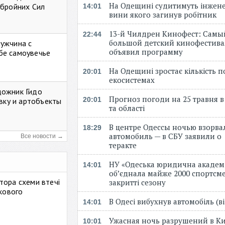
На Одещині судитимуть інжене
Збройних Сил
14:01
вини якого загинув робітник
13-й Чилдрен Кинофест: Самы
22:44
большой детский кинофестива
мужчина с
объявил программу
бе самоувечье
На Одещині зростає кількість 
20:01
екосистемах
дожник Гидо
Прогноз погоди на 25 травня в
20:01
авку и артобъекты
та області
В центре Одессы ночью взорва
18:29
автомобиль — в СБУ заявили о
Все новости →
теракте
НУ «Одеська юридична академ
14:01
об’єднала майже 2000 спортсме
тора схеми втечі
закритті сезону
ькового
В Одесі вибухнув автомобіль (
14:01
Ужасная ночь разрушений в Ки
10:01