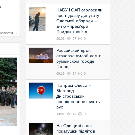
а
НАБУ і САП оголосили
в
про підозру депутату
Одеської облради —
зятю «прем'єра
Придністров'я»
новости →
20:01
27
0
Российский дрон
атаковал жилой дом в
румынском городе
Галац
09:18
24
0
На трасі Одеса –
Білгород-
Дністровський
повністю перекриють
рух
14:01
14
0
На Одещині п'яні
покатушки підлітків