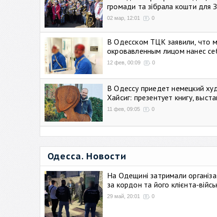
громади та зібрала кошти для 
02 мар, 12:01
0
В Одесском ТЦК заявили, что 
окровавленным лицом нанес се
12 фев, 00:09
0
В Одессу приедет немецкий ху
Хайсиг: презентует книгу, выст
11 фев, 09:05
0
Одесса. Новости
На Одещині затримали організа
за кордон та його клієнта-війс
29 май, 20:01
0