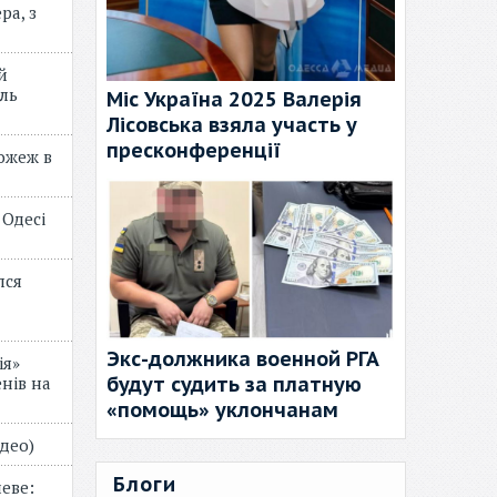
ра, з
й
ль
Міс Україна 2025 Валерія
Лісовська взяла участь у
пресконференції
пожеж в
 Одесі
лся
Экс-должника военной РГА
ія»
будут судить за платную
нів на
«помощь» уклончанам
відео)
Блоги
еве: