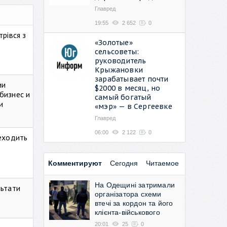
Главред
19:55
2 652
0
рівся з
«Золотые»
сельсоветы:
руководитель
Крыжановки
зарабатывает почти
ии
$2000 в месяц, но
бизнес и
самый богатый
и
«мэр» — в Сергеевке
Главред
06:00
2 122
0
реходить
Комментируют
Сегодня
Читаемое
На Одещині затримали
льтати
організатора схеми
втечі за кордон та його
клієнта-військового
20:01
25
0