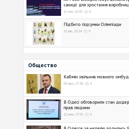
санкції для зростання виробниц
11 ноя, 22:43
0
Підбито підсумки Олімпіади
12 авг, 15:24
0
Общество
Кабмін звільнив мовного омбуд
02 июл, 17:25
0
В Одесі обговорили стан додер
прав людини
12 июн, 17:51
0
В Одессе за неделю родились 