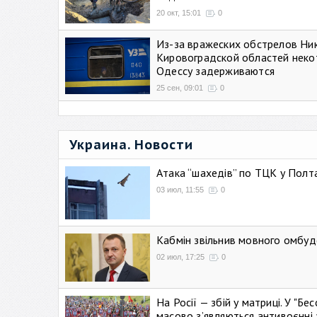
20 окт, 15:01
0
Из-за вражеских обстрелов Ни
Кировоградской областей неко
Одессу задерживаются
25 сен, 09:01
0
Украина. Новости
Атака “шахедів” по ТЦК у Полтав
03 июл, 11:55
0
Кабмін звільнив мовного омбуд
02 июл, 17:25
0
На Росії — збій у матриці. У "Б
масово зʼявляються антивоєнні 