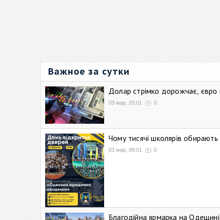
Важное за сутки
Долар стрімко дорожчає, євро
03 мар, 20:01
0
Чому тисячі школярів обирают
03 мар, 08:01
0
Благодійна ярмарка на Одещині