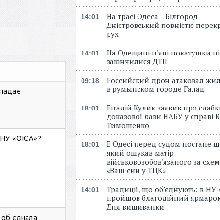
На трасі Одеса – Білгород-
14:01
Дністровський повністю перек
рух
На Одещині п'яні покатушки пі
14:01
закінчилися ДТП
Российский дрон атаковал жи
09:18
в румынском городе Галац
 падає
Віталій Кулик заявив про слабк
18:01
доказової бази НАБУ у справі Ю
Тимошенко
ь НУ «ОЮА»?
В Одесі перед судом постане ш
18:01
який ошукав матір
військовозобов'язаного за схе
«Ваш син у ТЦК»
Традиції, що об’єднують: в НУ
14:01
пройшов благодійний ярмарок
Дня вишиванки
 об’єднала