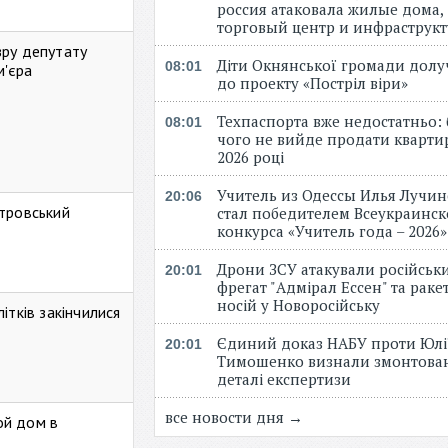
россия атаковала жилые дома,
торговый центр и инфраструк
зру депутату
Діти Окнянської громади дол
08:01
м'єра
до проекту «Постріл віри»
Техпаспорта вже недостатньо: 
08:01
чого не вийде продати кварти
2026 році
Учитель из Одессы Илья Лучи
20:06
стровський
стал победителем Всеукраинск
конкурса «Учитель года – 2026
Дрони ЗСУ атакували російськ
20:01
фрегат "Адмірал Ессен" та рак
носій у Новоросійську
ітків закінчилися
Єдиний доказ НАБУ проти Юлі
20:01
Тимошенко визнали змонтова
деталі експертизи
все новости дня →
ой дом в