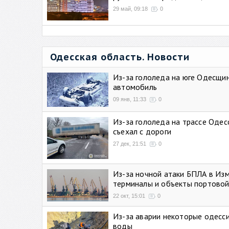
29 май, 09:18
0
Одесская область. Новости
Из-за гололеда на юге Одесщи
автомобиль
09 янв, 11:33
0
Из-за гололеда на трассе Одес
съехал с дороги
27 дек, 21:51
0
Из-за ночной атаки БПЛА в Из
терминалы и объекты портовой
22 окт, 15:01
0
Из-за аварии некоторые одесси
воды