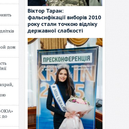
Віктор Таран:
риють
фальсифікації виборів 2010
року стали точкою відліку
державної слабкості
длітків
лой дом
ість
лії
ахрай,
мою
 «ОЮА»
 до