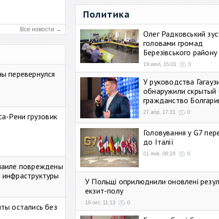
Политика
Все новости →
Олег Радковський зуст
головами громад
Березівського району
19 июл, 15:01
0
ны перевернулся
У руководства Гагауз
обнаружили скрытый 
гражданство Болгари
27 апр, 17:31
0
са-Рени грузовик
Головування у G7 пе
до Італії
01 янв, 08:24
0
маиле повреждены
 инфраструктуры
У Польщі оприлюднили оновлені резу
екзит-полу
16 окт, 11:13
0
ты остались без