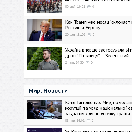
08 май, 19:01
0
Как Трамп уже месяц "склоняет 
Россию и Европу
20 фев, 21:01
0
Україна вперше застосувала віт
дрон “Паляниця”, – Зеленський
24 авг, 14:30
0
Мир. Новости
Юлія Тимошенко: Мир, подолан
корупції та уряд національної є
завдання для порятунку країни
03 янв, 16:01
0
Як Росія використовує целюлоз