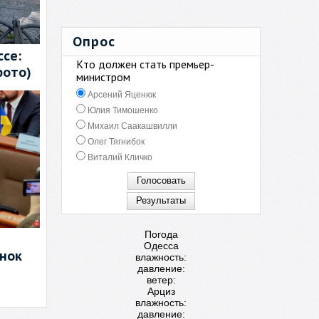
Опрос
се:
Кто должен стать премьер-
фото)
министром
Арсений Яценюк
Юлия Тимошенко
Михаил Саакашвилли
Олег Тягнибок
Виталий Кличко
Погода
Одесса
енок
влажность:
давление:
ветер:
Арциз
влажность:
давление: