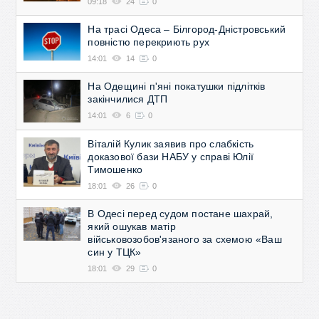
09:18
24
0
На трасі Одеса – Білгород-Дністровський
повністю перекриють рух
14:01
14
0
На Одещині п'яні покатушки підлітків
закінчилися ДТП
14:01
6
0
Віталій Кулик заявив про слабкість
доказової бази НАБУ у справі Юлії
Тимошенко
18:01
26
0
В Одесі перед судом постане шахрай,
який ошукав матір
військовозобов'язаного за схемою «Ваш
син у ТЦК»
18:01
29
0