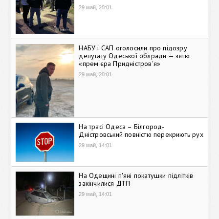
29 май, 20:01
НАБУ і САП оголосили про підозру
депутату Одеської облради — зятю
«прем'єра Придністров'я»
29 май, 20:01
На трасі Одеса – Білгород-
Дністровський повністю перекриють рух
29 май, 14:01
На Одещині п'яні покатушки підлітків
закінчилися ДТП
29 май, 14:01