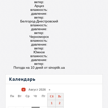
ветер:
Арциз
влажность:
давление:
ветер:
Белгород-Днестровский
влажность:
давление:
ветер:
Черноморск
влажность:
давление:
ветер:
Южное
влажность:
давление:
ветер:
Погода на 10 дней от
sinoptik.ua
Календарь
«
Август 2026 »
Пн
Вт
Ср
Чт
Пт
Сб
Вс
1
2