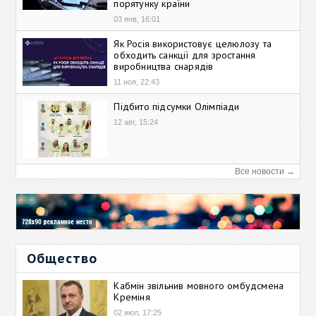
порятунку країни
03 янв, 16:01
Як Росія використовує целюлозу та
обходить санкції для зростання
виробництва снарядів
11 ноя, 22:43
Підбито підсумки Олімпіади
12 авг, 15:24
Все новости →
Общество
Кабмін звільнив мовного омбудсмена
Креміня
02 июл, 17:25