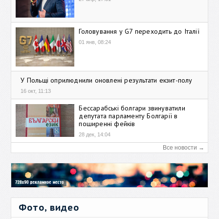
Головування у G7 переходить до Італії
01 янв, 08:24
У Польщі оприлюднили оновлені результати екзит-полу
16 окт, 11:13
Бессарабські болгари звинуватили
депутата парламенту Болгарії в
поширенні фейків
28 дек, 14:04
Все новости →
Фото, видео