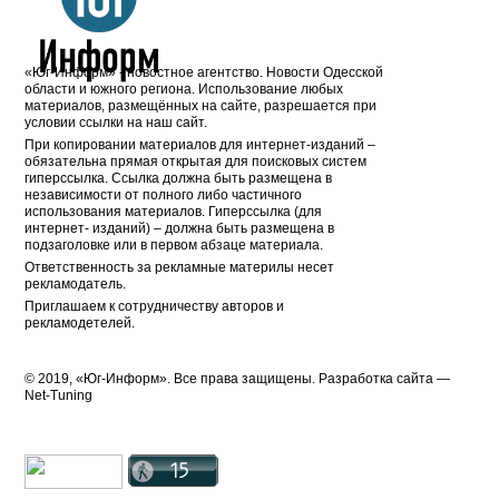
«Юг-Информ» - новостное агентство. Новости Одесской
области и южного региона. Использование любых
материалов, размещённых на сайте, разрешается при
условии ссылки на наш сайт.
При копировании материалов для интернет-изданий –
обязательна прямая открытая для поисковых систем
гиперссылка. Ссылка должна быть размещена в
независимости от полного либо частичного
использования материалов. Гиперссылка (для
интернет- изданий) – должна быть размещена в
подзаголовке или в первом абзаце материала.
Ответственность за рекламные материлы несет
рекламодатель.
Приглашаем к сотрудничеству авторов и
рекламодетелей.
© 2019, «Юг-Информ». Все права защищены. Разработка cайта —
Net-Tuning