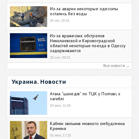
Из-за аварии некоторые одесситы
остались без воды
20 окт, 15:01
Из-за вражеских обстрелов
Николаевской и Кировоградской
областей некоторые поезда в Одессу
задерживаются
25 сен, 09:01
Все новости →
Украина. Новости
Атака “шахедів” по ТЦК у Полтаві, є
загиблі
03 июл, 11:55
Кабмін звільнив мовного омбудсмена
Креміня
02 июл, 17:25