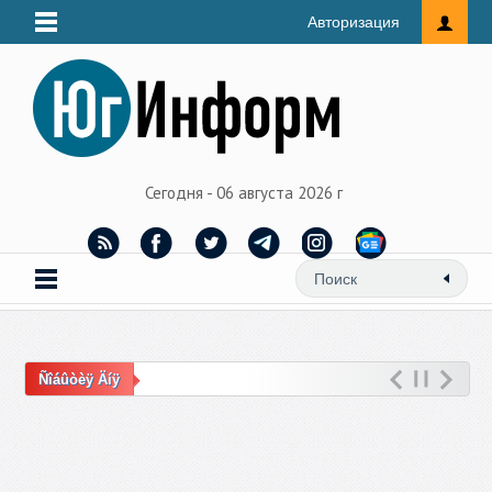
Авторизация
Сегодня - 06 августа 2026 г
Ñîáûòèÿ Äíÿ