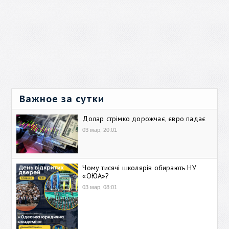
Важное за сутки
Долар стрімко дорожчає, євро падає
03 мар, 20:01
Чому тисячі школярів обирають НУ
«ОЮА»?
03 мар, 08:01