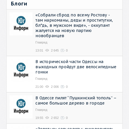
Блоги
«Собрали сброд по всему Ростову -
там наркоманы, деды и проститутки,
бл*дь, в мужском виде», - оккупант
жалуется на новую партию
новобранцев
Главред
13:01
2 645
0
В исторической части Одессы на
выходных пройдут две велосипедные
гонки
Главред
21:00
2 006
0
В Одессе пилят “Пушкинский тополь” –
самое большое дерево в городе
Главред
19:55
2 652
0
«Золотые» сельсоветы: руководитель