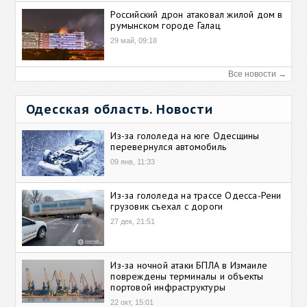
Российский дрон атаковал жилой дом в
румынском городе Галац
29 май, 09:18
Все новости →
Одесская область. Новости
Из-за гололеда на юге Одесщины
перевернулся автомобиль
09 янв, 11:33
Из-за гололеда на трассе Одесса-Рени
грузовик съехал с дороги
27 дек, 21:51
Из-за ночной атаки БПЛА в Измаиле
повреждены терминалы и объекты
портовой инфраструктуры
22 окт, 15:01