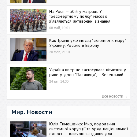
На Росії — збій у матриці. У
"Бессмертному полку" масово
зʼявляються антивоєнні зізнання
08 май, 19:01
Как Трамп уже месяц "склоняет к миру"
Украину, Россию и Европу
20 фев, 21:01
Україна вперше застосувала вітчизняну
ракету-дрон “Паляниця”, – Зеленський
24 авг, 14:30
Все новости →
Мир. Новости
Юлія Тимошенко: Мир, подолання
системної корупції та уряд національної
єдності — ключові завдання для