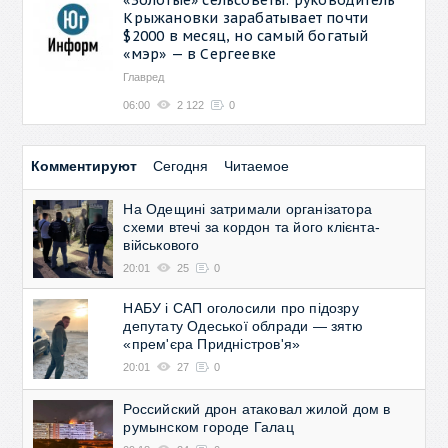
Крыжановки зарабатывает почти
$2000 в месяц, но самый богатый
«мэр» — в Сергеевке
Главред
06:00
2 122
0
Комментируют
Сегодня
Читаемое
На Одещині затримали організатора
схеми втечі за кордон та його клієнта-
військового
20:01
25
0
НАБУ і САП оголосили про підозру
депутату Одеської облради — зятю
«прем'єра Придністров'я»
20:01
27
0
Российский дрон атаковал жилой дом в
румынском городе Галац