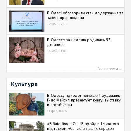
В Одесі обговорили стан додержання та
захист прав людини
12 июн, 17:51
В Одессе за неделю родились 95
детишек
14 май, 11:01
Все новости →
Культура
В Одессу приедет немецкий художник
Гидо Хайсиг: презентует книгу, выставку
и артобъекты
11 фев, 09:05
«БібліоНіч» в ОННБ пройде 14 лютого
під гаслом «Світло в наших серцях»