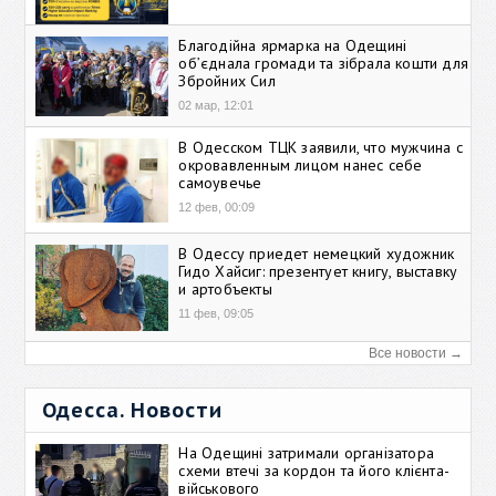
Благодійна ярмарка на Одещині
об’єднала громади та зібрала кошти для
Збройних Сил
02 мар, 12:01
В Одесском ТЦК заявили, что мужчина с
окровавленным лицом нанес себе
самоувечье
12 фев, 00:09
В Одессу приедет немецкий художник
Гидо Хайсиг: презентует книгу, выставку
и артобъекты
11 фев, 09:05
Все новости →
Одесса. Новости
На Одещині затримали організатора
схеми втечі за кордон та його клієнта-
військового