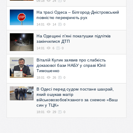
09:18
24
0
На трасі Одеса – Білгород-Дністровський
повністю перекриють рух
14:01
14
0
На Одещині п'яні покатушки підлітків
закінчилися ДТП
14:01
6
0
Віталій Кулик заявив про слабкість
доказової бази НАБУ у справі Юлії
Тимошенко
18:01
26
0
В Одесі перед судом постане шахрай,
який ошукав матір
військовозобов'язаного за схемою «Ваш
син у ТЦК»
18:01
29
0