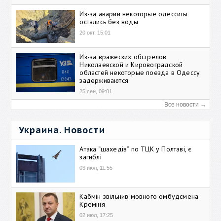
Из-за аварии некоторые одесситы
остались без воды
20 окт, 15:01
Из-за вражеских обстрелов
Николаевской и Кировоградской
областей некоторые поезда в Одессу
задерживаются
25 сен, 09:01
Все новости →
Украина. Новости
Атака “шахедів” по ТЦК у Полтаві, є
загиблі
03 июл, 11:55
Кабмін звільнив мовного омбудсмена
Креміня
02 июл, 17:25