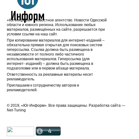
«Юг-Информ» - новостное агентство. Новости Одесской
области и южного региона. Использование любых
материалов, размещённых на сайте, разрешается при
условии ссылки на наш сайт.
При копировании материалов для интернет-изданий –
обязательна прямая открытая для поисковых систем
гиперссылка. Ссылка должна быть размещена в
независимости от полного либо частичного
использования материалов. Гиперссылка (для
интернет- изданий) – должна быть размещена в
подзаголовке или в первом абзаце материала.
Ответственность за рекламные материлы несет
рекламодатель.
Приглашаем к сотрудничеству авторов и
рекламодетелей.
© 2019, «Юг-Информ». Все права защищены. Разработка cайта —
Net-Tuning