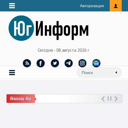
Авторизация
Сегодня - 08 августа 2026 г
Ñîáûòèÿ Äíÿ