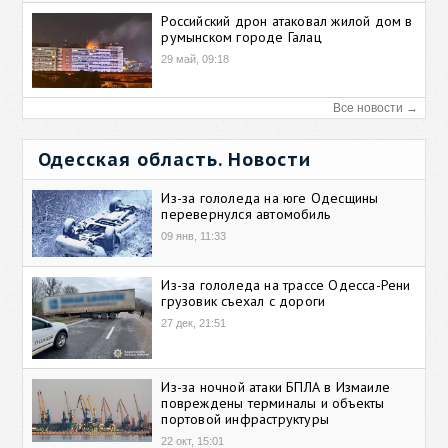
Российский дрон атаковал жилой дом в
румынском городе Галац
29 май, 09:18
Все новости →
Одесская область. Новости
Из-за гололеда на юге Одесщины
перевернулся автомобиль
09 янв, 11:33
Из-за гололеда на трассе Одесса-Рени
грузовик съехал с дороги
27 дек, 21:51
Из-за ночной атаки БПЛА в Измаиле
повреждены терминалы и объекты
портовой инфраструктуры
22 окт, 15:01