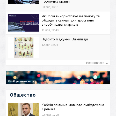
порятунку країни
03 янв, 16:01
Як Росія використовує целюлозу та
обходить санкції для зростання
виробництва снарядів
11 ноя, 22:43
Підбито підсумки Олімпіади
12 авг, 15:24
Все новости →
Общество
Кабмін звільнив мовного омбудсмена
Креміня
02 июл, 17:25