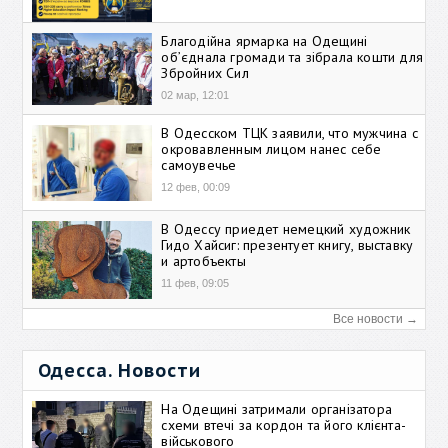
Благодійна ярмарка на Одещині
об’єднала громади та зібрала кошти для
Збройних Сил
02 мар, 12:01
В Одесском ТЦК заявили, что мужчина с
окровавленным лицом нанес себе
самоувечье
12 фев, 00:09
В Одессу приедет немецкий художник
Гидо Хайсиг: презентует книгу, выставку
и артобъекты
11 фев, 09:05
Все новости →
Одесса. Новости
На Одещині затримали організатора
схеми втечі за кордон та його клієнта-
військового