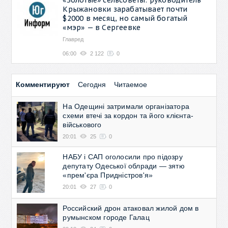
Крыжановки зарабатывает почти
$2000 в месяц, но самый богатый
«мэр» — в Сергеевке
Главред
06:00
2 122
0
Комментируют
Сегодня
Читаемое
На Одещині затримали організатора
схеми втечі за кордон та його клієнта-
військового
20:01
25
0
НАБУ і САП оголосили про підозру
депутату Одеської облради — зятю
«прем'єра Придністров'я»
20:01
27
0
Российский дрон атаковал жилой дом в
румынском городе Галац