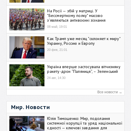
На Росії — збій у матриці. У
"Бессмертному полку" масово
зʼявляються антивоєнні зізнання
08 май, 19:01
Как Трамп уже месяц "склоняет к миру"
Украину, Россию и Европу
20 фев, 21:01
Україна вперше застосувала вітчизняну
ракету-дрон “Паляниця”, – Зеленський
24 авг, 14:30
Все новости →
Мир. Новости
Юлія Тимошенко: Мир, подолання
системної корупції та уряд національної
єдності — ключові завдання для