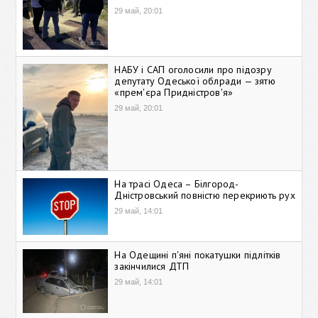
29 май, 20:01
НАБУ і САП оголосили про підозру
депутату Одеської облради — зятю
«прем'єра Придністров'я»
29 май, 20:01
На трасі Одеса – Білгород-
Дністровський повністю перекриють рух
29 май, 14:01
На Одещині п'яні покатушки підлітків
закінчилися ДТП
29 май, 14:01