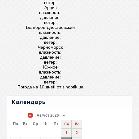
ветер:
Арциз
влажность:
давление:
ветер:
Белгород-Днестровский
влажность:
давление:
ветер:
Черноморск
влажность:
давление:
ветер:
Южное
влажность:
давление:
ветер:
Погода на 10 дней от
sinoptik.ua
Календарь
«
Август 2026 »
Пн
Вт
Ср
Чт
Пт
Сб
Вс
1
2