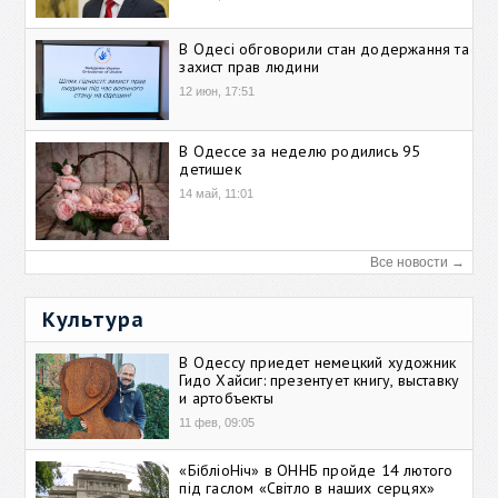
В Одесі обговорили стан додержання та
захист прав людини
12 июн, 17:51
В Одессе за неделю родились 95
детишек
14 май, 11:01
Все новости →
Культура
В Одессу приедет немецкий художник
Гидо Хайсиг: презентует книгу, выставку
и артобъекты
11 фев, 09:05
«БібліоНіч» в ОННБ пройде 14 лютого
під гаслом «Світло в наших серцях»