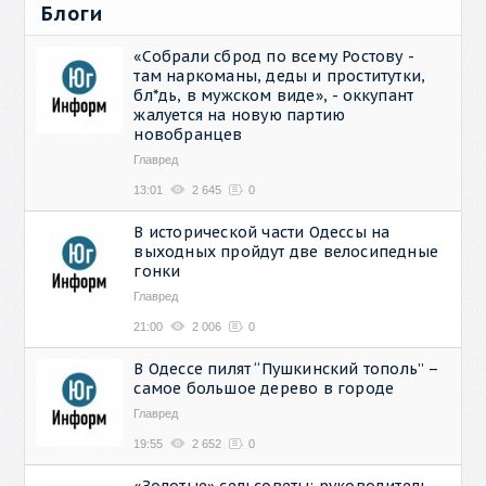
Блоги
«Собрали сброд по всему Ростову -
там наркоманы, деды и проститутки,
бл*дь, в мужском виде», - оккупант
жалуется на новую партию
новобранцев
Главред
13:01
2 645
0
В исторической части Одессы на
выходных пройдут две велосипедные
гонки
Главред
21:00
2 006
0
В Одессе пилят “Пушкинский тополь” –
самое большое дерево в городе
Главред
19:55
2 652
0
«Золотые» сельсоветы: руководитель