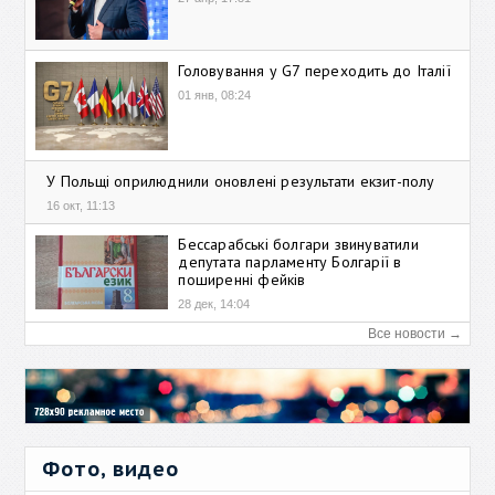
Головування у G7 переходить до Італії
01 янв, 08:24
У Польщі оприлюднили оновлені результати екзит-полу
16 окт, 11:13
Бессарабські болгари звинуватили
депутата парламенту Болгарії в
поширенні фейків
28 дек, 14:04
Все новости →
Фото, видео