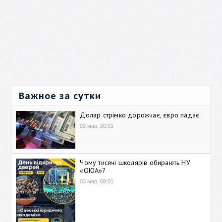
Важное за сутки
Долар стрімко дорожчає, євро падає
03 мар, 20:01
Чому тисячі школярів обирають НУ
«ОЮА»?
03 мар, 08:01