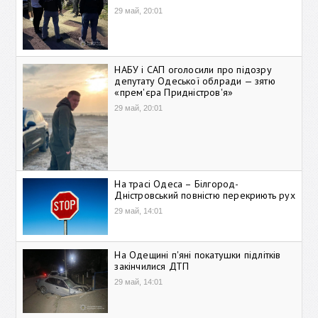
29 май, 20:01
НАБУ і САП оголосили про підозру
депутату Одеської облради — зятю
«прем'єра Придністров'я»
29 май, 20:01
На трасі Одеса – Білгород-
Дністровський повністю перекриють рух
29 май, 14:01
На Одещині п'яні покатушки підлітків
закінчилися ДТП
29 май, 14:01