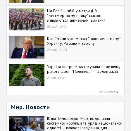
На Росії — збій у матриці. У
"Бессмертному полку" масово
зʼявляються антивоєнні зізнання
08 май, 19:01
Как Трамп уже месяц "склоняет к миру"
Украину, Россию и Европу
20 фев, 21:01
Україна вперше застосувала вітчизняну
ракету-дрон “Паляниця”, – Зеленський
24 авг, 14:30
Все новости →
Мир. Новости
Юлія Тимошенко: Мир, подолання
системної корупції та уряд національної
єдності — ключові завдання для