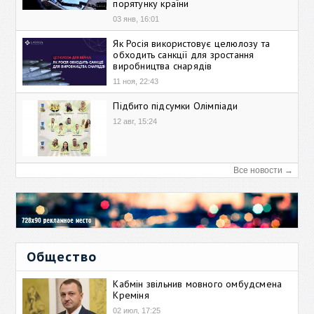
порятунку країни
03 янв, 16:01
Як Росія використовує целюлозу та
обходить санкції для зростання
виробництва снарядів
11 ноя, 22:43
Підбито підсумки Олімпіади
12 авг, 15:24
Все новости →
Общество
Кабмін звільнив мовного омбудсмена
Креміня
02 июл, 17:25