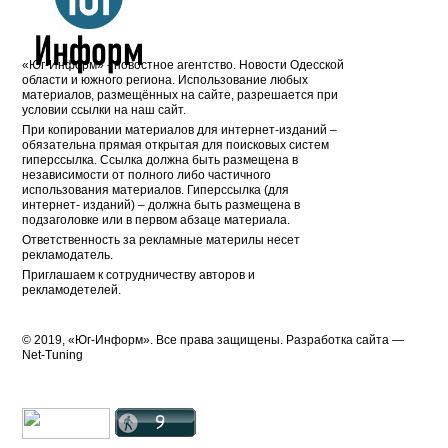
«Юг-Информ» - новостное агентство. Новости Одесской
области и южного региона. Использование любых
материалов, размещённых на сайте, разрешается при
условии ссылки на наш сайт.
При копировании материалов для интернет-изданий –
обязательна прямая открытая для поисковых систем
гиперссылка. Ссылка должна быть размещена в
независимости от полного либо частичного
использования материалов. Гиперссылка (для
интернет- изданий) – должна быть размещена в
подзаголовке или в первом абзаце материала.
Ответственность за рекламные материлы несет
рекламодатель.
Приглашаем к сотрудничеству авторов и
рекламодетелей.
© 2019, «Юг-Информ». Все права защищены. Разработка cайта —
Net-Tuning