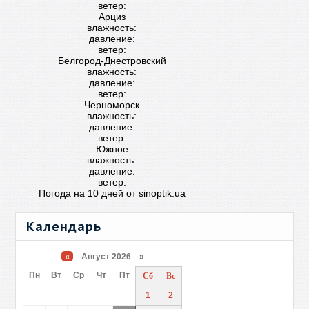
ветер:
Арциз
влажность:
давление:
ветер:
Белгород-Днестровский
влажность:
давление:
ветер:
Черноморск
влажность:
давление:
ветер:
Южное
влажность:
давление:
ветер:
Погода на 10 дней от
sinoptik.ua
Календарь
«
Август 2026 »
Пн
Вт
Ср
Чт
Пт
Сб
Вс
1
2