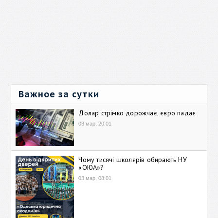
Важное за сутки
Долар стрімко дорожчає, євро падає
03 мар, 20:01
Чому тисячі школярів обирають НУ
«ОЮА»?
03 мар, 08:01