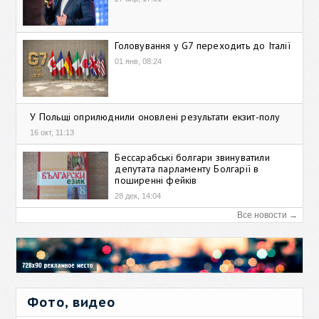
Головування у G7 переходить до Італії
01 янв, 08:24
У Польщі оприлюднили оновлені результати екзит-полу
16 окт, 11:13
Бессарабські болгари звинуватили
депутата парламенту Болгарії в
поширенні фейків
28 дек, 14:04
Все новости →
Фото, видео