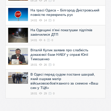
09:18
24
0
На трасі Одеса – Білгород-Дністровський
повністю перекриють рух
14:01
14
0
На Одещині п'яні покатушки підлітків
закінчилися ДТП
14:01
6
0
Віталій Кулик заявив про слабкість
доказової бази НАБУ у справі Юлії
Тимошенко
18:01
26
0
В Одесі перед судом постане шахрай,
який ошукав матір
військовозобов'язаного за схемою «Ваш
син у ТЦК»
18:01
29
0