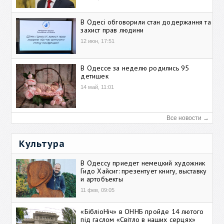
В Одесі обговорили стан додержання та
захист прав людини
12 июн, 17:51
В Одессе за неделю родились 95
детишек
14 май, 11:01
Все новости →
Культура
В Одессу приедет немецкий художник
Гидо Хайсиг: презентует книгу, выставку
и артобъекты
11 фев, 09:05
«БібліоНіч» в ОННБ пройде 14 лютого
під гаслом «Світло в наших серцях»