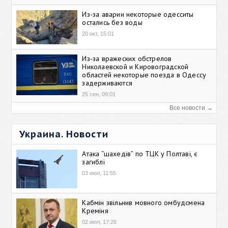
Из-за аварии некоторые одесситы
остались без воды
20 окт, 15:01
Из-за вражеских обстрелов
Николаевской и Кировоградской
областей некоторые поезда в Одессу
задерживаются
25 сен, 09:01
Все новости →
Украина. Новости
Атака “шахедів” по ТЦК у Полтаві, є
загиблі
03 июл, 11:55
Кабмін звільнив мовного омбудсмена
Креміня
02 июл, 17:25