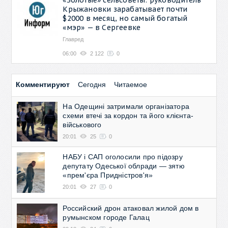
Крыжановки зарабатывает почти
$2000 в месяц, но самый богатый
«мэр» — в Сергеевке
Главред
06:00
2 122
0
Комментируют
Сегодня
Читаемое
На Одещині затримали організатора
схеми втечі за кордон та його клієнта-
військового
20:01
25
0
НАБУ і САП оголосили про підозру
депутату Одеської облради — зятю
«прем'єра Придністров'я»
20:01
27
0
Российский дрон атаковал жилой дом в
румынском городе Галац