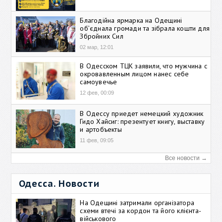
Благодійна ярмарка на Одещині
об’єднала громади та зібрала кошти для
Збройних Сил
02 мар, 12:01
В Одесском ТЦК заявили, что мужчина с
окровавленным лицом нанес себе
самоувечье
12 фев, 00:09
В Одессу приедет немецкий художник
Гидо Хайсиг: презентует книгу, выставку
и артобъекты
11 фев, 09:05
Все новости →
Одесса. Новости
На Одещині затримали організатора
схеми втечі за кордон та його клієнта-
військового