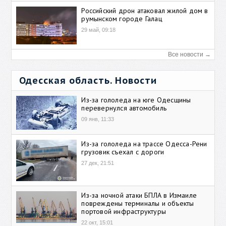
Российский дрон атаковал жилой дом в
румынском городе Галац
29 май, 09:18
Все новости →
Одесская область. Новости
Из-за гололеда на юге Одесщины
перевернулся автомобиль
09 янв, 11:33
Из-за гололеда на трассе Одесса-Рени
грузовик съехал с дороги
27 дек, 21:51
Из-за ночной атаки БПЛА в Измаиле
повреждены терминалы и объекты
портовой инфраструктуры
22 окт, 15:01