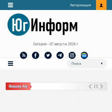
Авторизация
Сегодня - 07 августа 2026 г
Ñîáûòèÿ Äíÿ