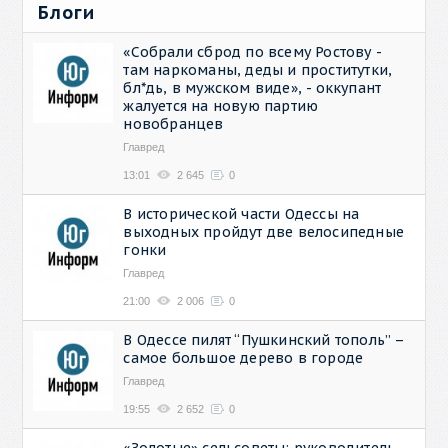
Блоги
«Собрали сброд по всему Ростову -
там наркоманы, деды и проститутки,
бл*дь, в мужском виде», - оккупант
жалуется на новую партию
новобранцев
Главред
13:01
2 645
0
В исторической части Одессы на
выходных пройдут две велосипедные
гонки
Главред
21:00
2 006
0
В Одессе пилят “Пушкинский тополь” –
самое большое дерево в городе
Главред
19:55
2 652
0
«Золотые» сельсоветы: руководитель