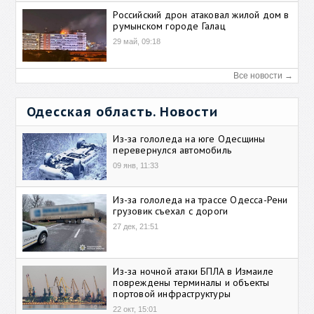
Российский дрон атаковал жилой дом в
румынском городе Галац
29 май, 09:18
Все новости →
Одесская область. Новости
Из-за гололеда на юге Одесщины
перевернулся автомобиль
09 янв, 11:33
Из-за гололеда на трассе Одесса-Рени
грузовик съехал с дороги
27 дек, 21:51
Из-за ночной атаки БПЛА в Измаиле
повреждены терминалы и объекты
портовой инфраструктуры
22 окт, 15:01