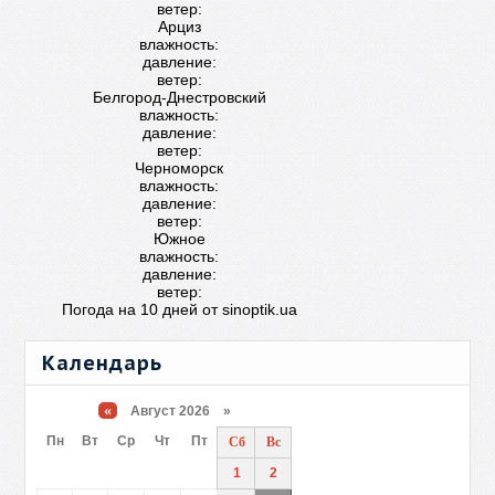
ветер:
Арциз
влажность:
давление:
ветер:
Белгород-Днестровский
влажность:
давление:
ветер:
Черноморск
влажность:
давление:
ветер:
Южное
влажность:
давление:
ветер:
Погода на 10 дней от
sinoptik.ua
Календарь
«
Август 2026 »
Пн
Вт
Ср
Чт
Пт
Сб
Вс
1
2