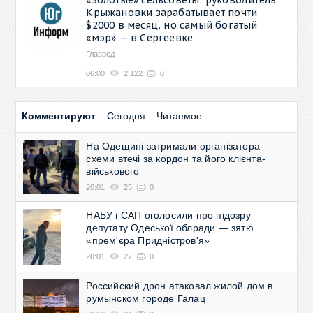
Крыжановки зарабатывает почти
$2000 в месяц, но самый богатый
«мэр» — в Сергеевке
Главред
06:00
2 122
0
Комментируют
Сегодня
Читаемое
На Одещині затримали організатора
схеми втечі за кордон та його клієнта-
військового
20:01
25
0
НАБУ і САП оголосили про підозру
депутату Одеської облради — зятю
«прем'єра Придністров'я»
20:01
27
0
Российский дрон атаковал жилой дом в
румынском городе Галац