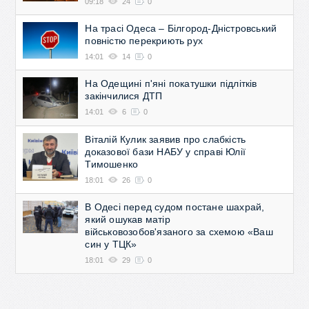
09:18
24
0
На трасі Одеса – Білгород-Дністровський
повністю перекриють рух
14:01
14
0
На Одещині п'яні покатушки підлітків
закінчилися ДТП
14:01
6
0
Віталій Кулик заявив про слабкість
доказової бази НАБУ у справі Юлії
Тимошенко
18:01
26
0
В Одесі перед судом постане шахрай,
який ошукав матір
військовозобов'язаного за схемою «Ваш
син у ТЦК»
18:01
29
0