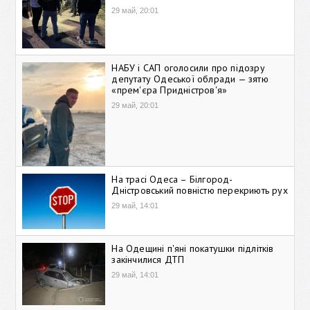
29 май, 20:01
НАБУ і САП оголосили про підозру
депутату Одеської облради — зятю
«прем'єра Придністров'я»
29 май, 20:01
На трасі Одеса – Білгород-
Дністровський повністю перекриють рух
29 май, 14:01
На Одещині п'яні покатушки підлітків
закінчилися ДТП
29 май, 14:01