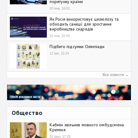
порятунку країни
03 янв, 16:01
Як Росія використовує целюлозу та
обходить санкції для зростання
виробництва снарядів
11 ноя, 22:43
Підбито підсумки Олімпіади
12 авг, 15:24
Все новости →
Общество
Кабмін звільнив мовного омбудсмена
Креміня
02 июл, 17:25