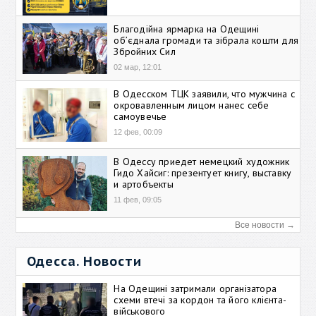
Благодійна ярмарка на Одещині
об’єднала громади та зібрала кошти для
Збройних Сил
02 мар, 12:01
В Одесском ТЦК заявили, что мужчина с
окровавленным лицом нанес себе
самоувечье
12 фев, 00:09
В Одессу приедет немецкий художник
Гидо Хайсиг: презентует книгу, выставку
и артобъекты
11 фев, 09:05
Все новости →
Одесса. Новости
На Одещині затримали організатора
схеми втечі за кордон та його клієнта-
військового