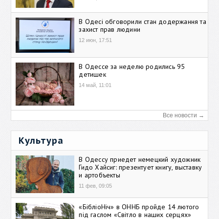
В Одесі обговорили стан додержання та
захист прав людини
12 июн, 17:51
В Одессе за неделю родились 95
детишек
14 май, 11:01
Все новости →
Культура
В Одессу приедет немецкий художник
Гидо Хайсиг: презентует книгу, выставку
и артобъекты
11 фев, 09:05
«БібліоНіч» в ОННБ пройде 14 лютого
під гаслом «Світло в наших серцях»