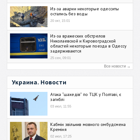
Из-за аварии некоторые одесситы
остались без воды
20 окт, 15:01
Из-за вражеских обстрелов
Николаевской и Кировоградской
областей некоторые поезда в Одессу
задерживаются
25 сен, 09:01
Все новости →
Украина. Новости
Атака “шахедів” по ТЦК у Полтаві, є
загиблі
03 июл, 11:55
Кабмін звільнив мовного омбудсмена
Креміня
02 июл, 17:25