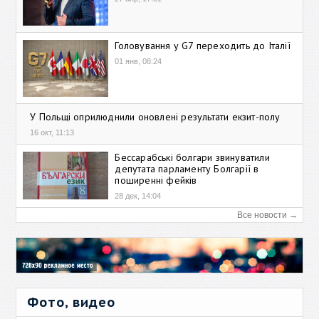
Головування у G7 переходить до Італії
01 янв, 08:24
У Польщі оприлюднили оновлені результати екзит-полу
16 окт, 11:13
Бессарабські болгари звинуватили
депутата парламенту Болгарії в
поширенні фейків
28 дек, 14:04
Все новости →
Фото, видео