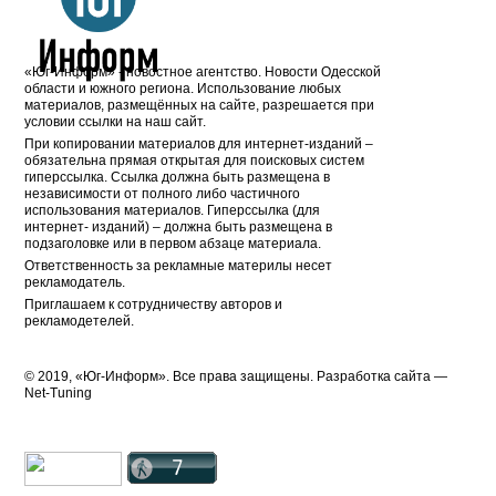
«Юг-Информ» - новостное агентство. Новости Одесской
области и южного региона. Использование любых
материалов, размещённых на сайте, разрешается при
условии ссылки на наш сайт.
При копировании материалов для интернет-изданий –
обязательна прямая открытая для поисковых систем
гиперссылка. Ссылка должна быть размещена в
независимости от полного либо частичного
использования материалов. Гиперссылка (для
интернет- изданий) – должна быть размещена в
подзаголовке или в первом абзаце материала.
Ответственность за рекламные материлы несет
рекламодатель.
Приглашаем к сотрудничеству авторов и
рекламодетелей.
© 2019, «Юг-Информ». Все права защищены. Разработка cайта —
Net-Tuning