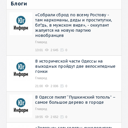
Блоги
«Собрали сброд по всему Ростову -
там наркоманы, деды и проститутки,
бл*дь, в мужском виде», - оккупант
жалуется на новую партию
новобранцев
Главред
13:01
2 645
0
В исторической части Одессы на
выходных пройдут две велосипедные
гонки
Главред
21:00
2 006
0
В Одессе пилят “Пушкинский тополь” –
самое большое дерево в городе
Главред
19:55
2 652
0
«Золотые» сельсоветы: руководитель