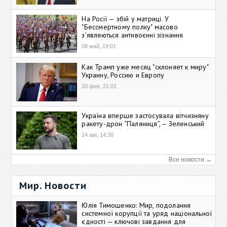
На Росії — збій у матриці. У
"Бессмертному полку" масово
зʼявляються антивоєнні зізнання
08 май, 19:01
Как Трамп уже месяц "склоняет к миру"
Украину, Россию и Европу
20 фев, 21:01
Україна вперше застосувала вітчизняну
ракету-дрон “Паляниця”, – Зеленський
24 авг, 14:30
Все новости →
Мир. Новости
Юлія Тимошенко: Мир, подолання
системної корупції та уряд національної
єдності — ключові завдання для