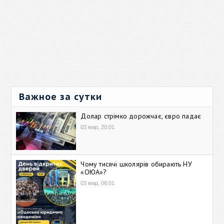
Важное за сутки
Долар стрімко дорожчає, євро падає
03 мар, 20:01
Чому тисячі школярів обирають НУ
«ОЮА»?
03 мар, 08:01