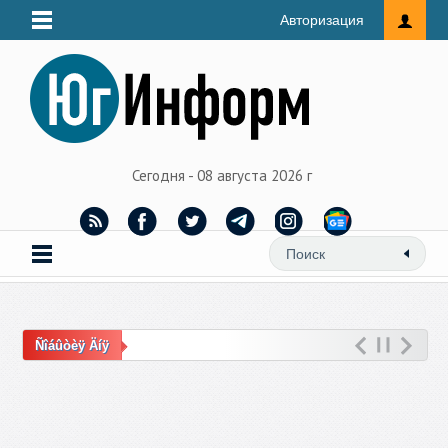
Авторизация
Сегодня - 08 августа 2026 г
Ñîáûòèÿ Äíÿ