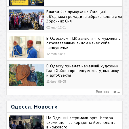
Благодійна ярмарка на Одещині
об’єднала громади та зібрала кошти для
Збройних Сил
02 мар, 12:01
В Одесском ТЦК заявили, что мужчина с
окровавленным лицом нанес себе
самоувечье
12 фев, 00:09
В Одессу приедет немецкий художник
Гидо Хайсиг: презентует книгу, выставку
и артобъекты
11 фев, 09:05
Все новости →
Одесса. Новости
На Одещині затримали організатора
схеми втечі за кордон та його клієнта-
військового