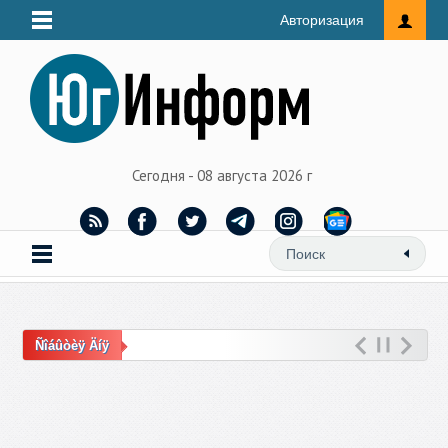
Авторизация
Сегодня - 08 августа 2026 г
Ñîáûòèÿ Äíÿ