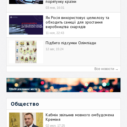
порятунку країни
03 янв, 16:01
Як Росія використовує целюлозу та
обходить санкції для зростання
виробництва снарядів
11 ноя, 22:43
Підбито підсумки Олімпіади
12 авг, 15:24
Все новости →
Общество
Кабмін звільнив мовного омбудсмена
Креміня
02 июл, 17:25