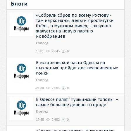
Блоги
«Собрали сброд по всему Ростову -
там наркоманы, деды и проститутки,
бл*дь, в мужском виде», - оккупант
жалуется на новую партию
новобранцев
Главред
13:01
2 645
0
В исторической части Одессы на
выходных пройдут две велосипедные
гонки
Главред
21:00
2 006
0
В Одессе пилят “Пушкинский тополь” –
самое большое дерево в городе
Главред
19:55
2 652
0
«Золотые» сельсоветы: руководитель