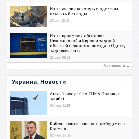
Из-за аварии некоторые одесситы
остались без воды
20 окт, 15:01
Из-за вражеских обстрелов
Николаевской и Кировоградской
областей некоторые поезда в Одессу
задерживаются
25 сен, 09:01
Все новости →
Украина. Новости
Атака “шахедів” по ТЦК у Полтаві, є
загиблі
03 июл, 11:55
Кабмін звільнив мовного омбудсмена
Креміня
02 июл, 17:25