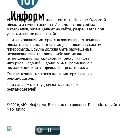
«Юг-Информ» - новостное агентство. Новости Одесской
области и южного региона. Использование любых
материалов, размещённых на сайте, разрешается при
условии ссылки на наш сайт.
При копировании материалов для интернет-изданий –
обязательна прямая открытая для поисковых систем
гиперссылка. Ссылка должна быть размещена в
независимости от полного либо частичного
использования материалов. Гиперссылка (для
интернет- изданий) – должна быть размещена в
подзаголовке или в первом абзаце материала.
Ответственность за рекламные материлы несет
рекламодатель.
Приглашаем к сотрудничеству авторов и
рекламодетелей.
© 2019, «Юг-Информ». Все права защищены. Разработка cайта —
Net-Tuning