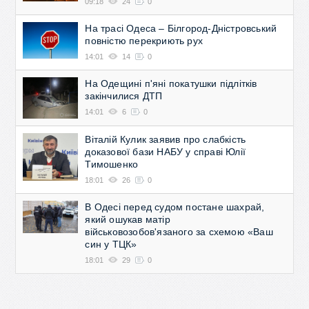
09:18
24
0
На трасі Одеса – Білгород-Дністровський
повністю перекриють рух
14:01
14
0
На Одещині п'яні покатушки підлітків
закінчилися ДТП
14:01
6
0
Віталій Кулик заявив про слабкість
доказової бази НАБУ у справі Юлії
Тимошенко
18:01
26
0
В Одесі перед судом постане шахрай,
який ошукав матір
військовозобов'язаного за схемою «Ваш
син у ТЦК»
18:01
29
0