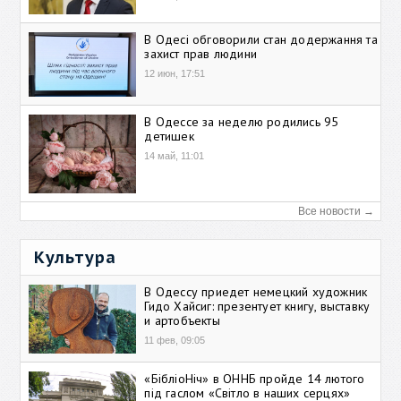
В Одесі обговорили стан додержання та
захист прав людини
12 июн, 17:51
В Одессе за неделю родились 95
детишек
14 май, 11:01
Все новости →
Культура
В Одессу приедет немецкий художник
Гидо Хайсиг: презентует книгу, выставку
и артобъекты
11 фев, 09:05
«БібліоНіч» в ОННБ пройде 14 лютого
під гаслом «Світло в наших серцях»