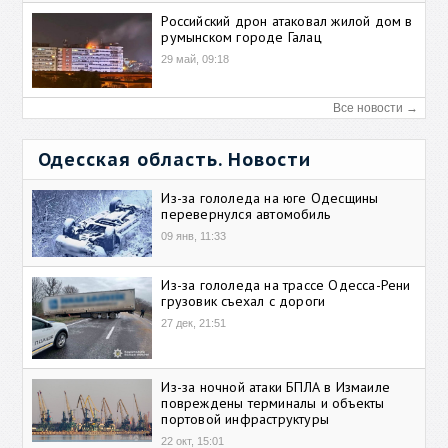
Российский дрон атаковал жилой дом в
румынском городе Галац
29 май, 09:18
Все новости →
Одесская область. Новости
Из-за гололеда на юге Одесщины
перевернулся автомобиль
09 янв, 11:33
Из-за гололеда на трассе Одесса-Рени
грузовик съехал с дороги
27 дек, 21:51
Из-за ночной атаки БПЛА в Измаиле
повреждены терминалы и объекты
портовой инфраструктуры
22 окт, 15:01