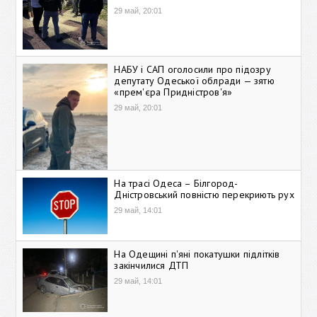
29 май, 20:01
НАБУ і САП оголосили про підозру
депутату Одеської облради — зятю
«прем'єра Придністров'я»
29 май, 20:01
На трасі Одеса – Білгород-
Дністровський повністю перекриють рух
29 май, 14:01
На Одещині п'яні покатушки підлітків
закінчилися ДТП
29 май, 14:01