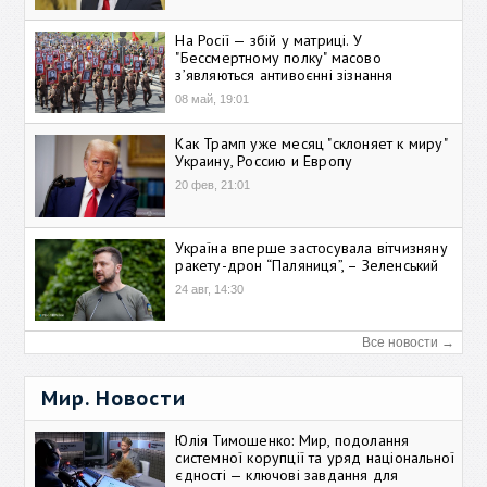
На Росії — збій у матриці. У
"Бессмертному полку" масово
зʼявляються антивоєнні зізнання
08 май, 19:01
Как Трамп уже месяц "склоняет к миру"
Украину, Россию и Европу
20 фев, 21:01
Україна вперше застосувала вітчизняну
ракету-дрон “Паляниця”, – Зеленський
24 авг, 14:30
Все новости →
Мир. Новости
Юлія Тимошенко: Мир, подолання
системної корупції та уряд національної
єдності — ключові завдання для