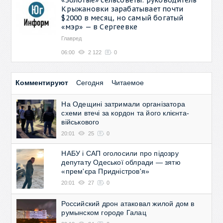
Крыжановки зарабатывает почти
$2000 в месяц, но самый богатый
«мэр» — в Сергеевке
Главред
06:00
2 122
0
Комментируют
Сегодня
Читаемое
На Одещині затримали організатора
схеми втечі за кордон та його клієнта-
військового
20:01
25
0
НАБУ і САП оголосили про підозру
депутату Одеської облради — зятю
«прем'єра Придністров'я»
20:01
27
0
Российский дрон атаковал жилой дом в
румынском городе Галац