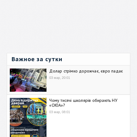
Важное за сутки
Долар стрімко дорожчає, євро падає
03 мар, 20:01
Чому тисячі школярів обирають НУ
«ОЮА»?
03 мар, 08:01