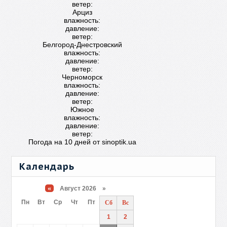
ветер:
Арциз
влажность:
давление:
ветер:
Белгород-Днестровский
влажность:
давление:
ветер:
Черноморск
влажность:
давление:
ветер:
Южное
влажность:
давление:
ветер:
Погода на 10 дней от
sinoptik.ua
Календарь
«
Август 2026 »
Пн
Вт
Ср
Чт
Пт
Сб
Вс
1
2