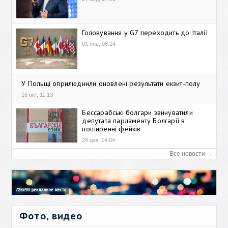
Головування у G7 переходить до Італії
01 янв, 08:24
У Польщі оприлюднили оновлені результати екзит-полу
16 окт, 11:13
Бессарабські болгари звинуватили
депутата парламенту Болгарії в
поширенні фейків
28 дек, 14:04
Все новости →
Фото, видео