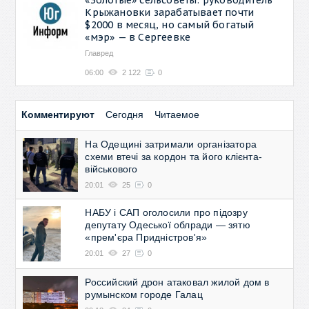
Крыжановки зарабатывает почти
$2000 в месяц, но самый богатый
«мэр» — в Сергеевке
Главред
06:00
2 122
0
Комментируют
Сегодня
Читаемое
На Одещині затримали організатора
схеми втечі за кордон та його клієнта-
військового
20:01
25
0
НАБУ і САП оголосили про підозру
депутату Одеської облради — зятю
«прем'єра Придністров'я»
20:01
27
0
Российский дрон атаковал жилой дом в
румынском городе Галац