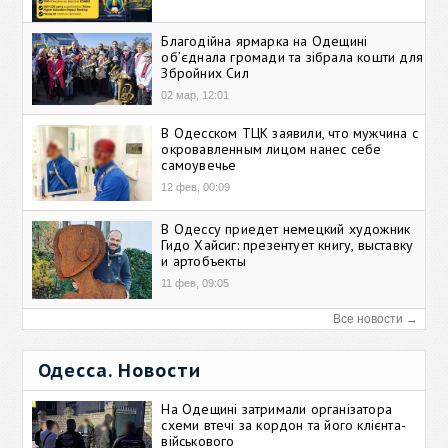
Благодійна ярмарка на Одещині
об’єднала громади та зібрала кошти для
Збройних Сил
02 мар, 12:01
В Одесском ТЦК заявили, что мужчина с
окровавленным лицом нанес себе
самоувечье
12 фев, 00:09
В Одессу приедет немецкий художник
Гидо Хайсиг: презентует книгу, выставку
и артобъекты
11 фев, 09:05
Все новости →
Одесса. Новости
На Одещині затримали організатора
схеми втечі за кордон та його клієнта-
військового