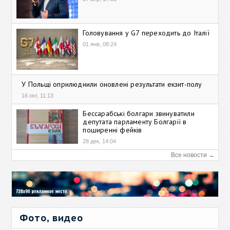
Головування у G7 переходить до Італії
01 янв, 08:24
У Польщі оприлюднили оновлені результати екзит-полу
16 окт, 11:13
Бессарабські болгари звинуватили
депутата парламенту Болгарії в
поширенні фейків
28 дек, 14:04
Все новости →
Фото, видео