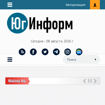
Авторизация
Сегодня - 08 августа 2026 г
Ñîáûòèÿ Äíÿ