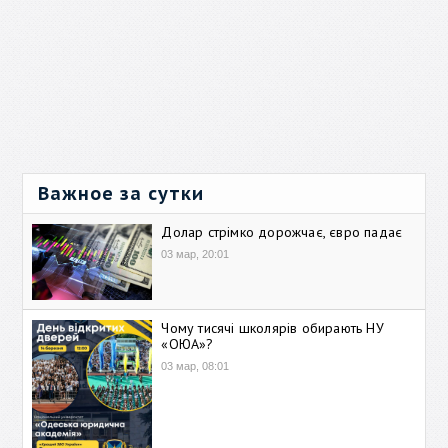
Важное за сутки
Долар стрімко дорожчає, євро падає
03 мар, 20:01
Чому тисячі школярів обирають НУ
«ОЮА»?
03 мар, 08:01