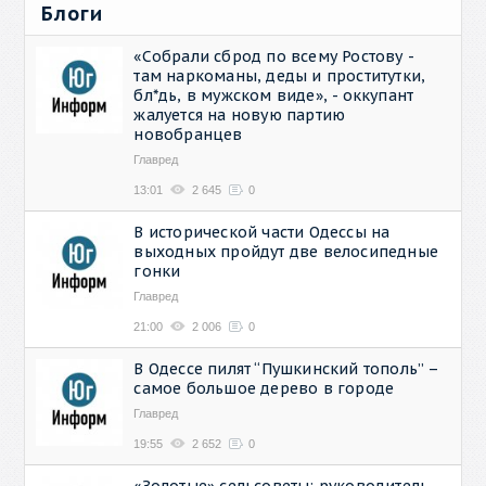
Блоги
«Собрали сброд по всему Ростову -
там наркоманы, деды и проститутки,
бл*дь, в мужском виде», - оккупант
жалуется на новую партию
новобранцев
Главред
13:01
2 645
0
В исторической части Одессы на
выходных пройдут две велосипедные
гонки
Главред
21:00
2 006
0
В Одессе пилят “Пушкинский тополь” –
самое большое дерево в городе
Главред
19:55
2 652
0
«Золотые» сельсоветы: руководитель