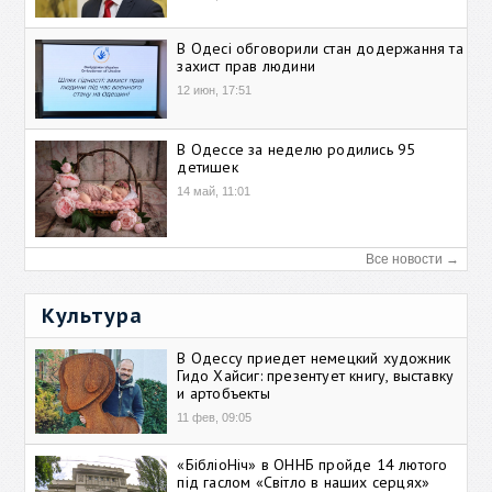
В Одесі обговорили стан додержання та
захист прав людини
12 июн, 17:51
В Одессе за неделю родились 95
детишек
14 май, 11:01
Все новости →
Культура
В Одессу приедет немецкий художник
Гидо Хайсиг: презентует книгу, выставку
и артобъекты
11 фев, 09:05
«БібліоНіч» в ОННБ пройде 14 лютого
під гаслом «Світло в наших серцях»