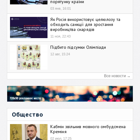
порятунку країни
03 янв, 16:01
Як Росія використовує целюлозу та
обходить санкції для зростання
виробництва снарядів
11 ноя, 22:43
Підбито підсумки Олімпіади
12 авг, 15:24
Все новости →
Общество
Кабмін звільнив мовного омбудсмена
Креміня
02 июл, 17:25