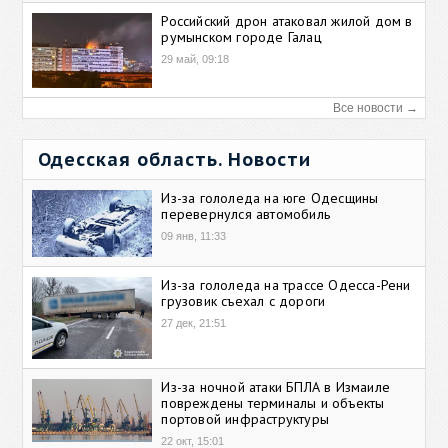
Российский дрон атаковал жилой дом в
румынском городе Галац
29 май, 09:18
Все новости →
Одесская область. Новости
Из-за гололеда на юге Одесщины
перевернулся автомобиль
09 янв, 11:33
Из-за гололеда на трассе Одесса-Рени
грузовик съехал с дороги
27 дек, 21:51
Из-за ночной атаки БПЛА в Измаиле
повреждены терминалы и объекты
портовой инфраструктуры
22 окт, 15:01