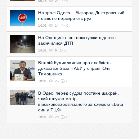
09:18
24
0
На трасі Одеса – Білгород-Дністровський
повністю перекриють рух
14:01
14
0
На Одещині п'яні покатушки підлітків
закінчилися ДТП
14:01
6
0
Віталій Кулик заявив про слабкість
доказової бази НАБУ у справі Юлії
Тимошенко
18:01
26
0
В Одесі перед судом постане шахрай,
який ошукав матір
військовозобов'язаного за схемою «Ваш
син у ТЦК»
18:01
29
0