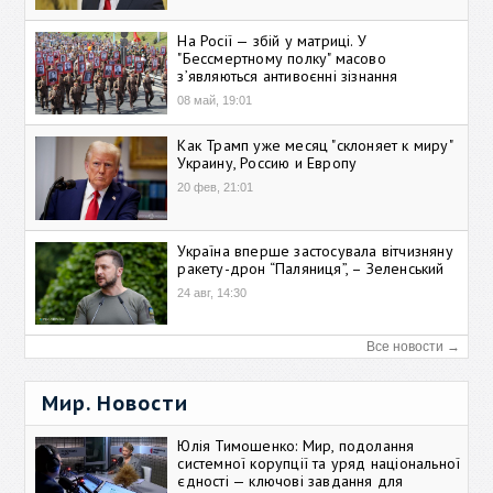
На Росії — збій у матриці. У
"Бессмертному полку" масово
зʼявляються антивоєнні зізнання
08 май, 19:01
Как Трамп уже месяц "склоняет к миру"
Украину, Россию и Европу
20 фев, 21:01
Україна вперше застосувала вітчизняну
ракету-дрон “Паляниця”, – Зеленський
24 авг, 14:30
Все новости →
Мир. Новости
Юлія Тимошенко: Мир, подолання
системної корупції та уряд національної
єдності — ключові завдання для