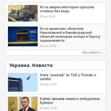
Из-за аварии некоторые одесситы
остались без воды
20 окт, 15:01
Из-за вражеских обстрелов
Николаевской и Кировоградской
областей некоторые поезда в Одессу
задерживаются
25 сен, 09:01
Все новости →
Украина. Новости
Атака “шахедів” по ТЦК у Полтаві, є
загиблі
03 июл, 11:55
Кабмін звільнив мовного омбудсмена
Креміня
02 июл, 17:25