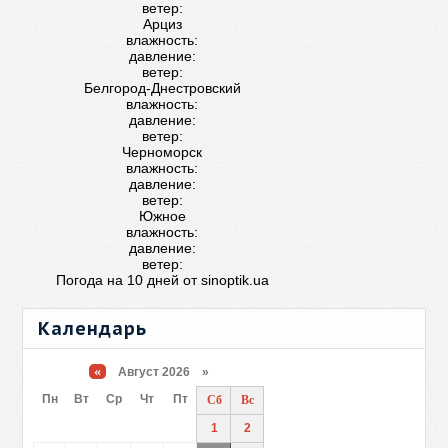
ветер:
Арциз
влажность:
давление:
ветер:
Белгород-Днестровский
влажность:
давление:
ветер:
Черноморск
влажность:
давление:
ветер:
Южное
влажность:
давление:
ветер:
Погода на 10 дней от
sinoptik.ua
Календарь
«
Август 2026 »
Пн
Вт
Ср
Чт
Пт
Сб
Вс
1
2