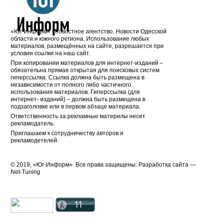
«Юг-Информ» - новостное агентство. Новости Одесской
области и южного региона. Использование любых
материалов, размещённых на сайте, разрешается при
условии ссылки на наш сайт.
При копировании материалов для интернет-изданий –
обязательна прямая открытая для поисковых систем
гиперссылка. Ссылка должна быть размещена в
независимости от полного либо частичного
использования материалов. Гиперссылка (для
интернет- изданий) – должна быть размещена в
подзаголовке или в первом абзаце материала.
Ответственность за рекламные материлы несет
рекламодатель.
Приглашаем к сотрудничеству авторов и
рекламодетелей.
© 2019, «Юг-Информ». Все права защищены. Разработка cайта —
Net-Tuning