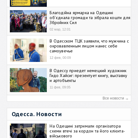
Благодійна ярмарка на Одещині
об’єднала громади та зібрала кошти для
Збройних Сил
02 мар, 12:01
В Одесском ТЦК заявили, что мужчина с
окровавленным лицом нанес себе
самоувечье
12 фев, 00:09
В Одессу приедет немецкий художник
Гидо Хайсиг: презентует книгу, выставку
и артобъекты
11 фев, 09:05
Все новости →
Одесса. Новости
На Одещині затримали організатора
схеми втечі за кордон та його клієнта-
військового