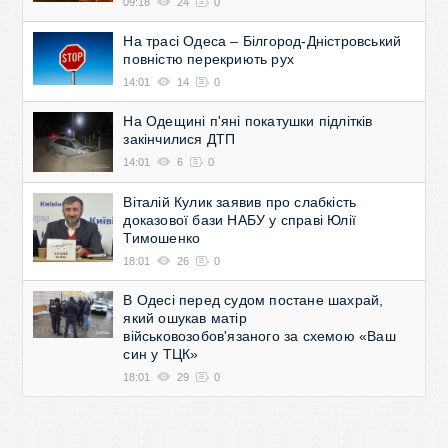
09:18
24
0
На трасі Одеса – Білгород-Дністровський
повністю перекриють рух
14:01
14
0
На Одещині п'яні покатушки підлітків
закінчилися ДТП
14:01
6
0
Віталій Кулик заявив про слабкість
доказової бази НАБУ у справі Юлії
Тимошенко
18:01
26
0
В Одесі перед судом постане шахрай,
який ошукав матір
військовозобов'язаного за схемою «Ваш
син у ТЦК»
18:01
29
0