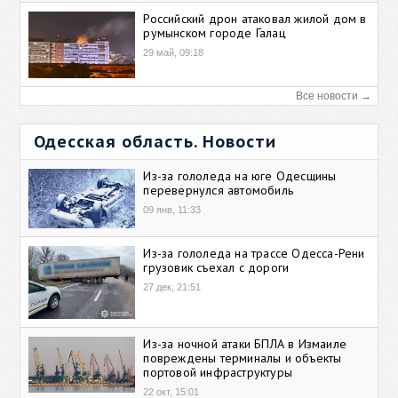
Российский дрон атаковал жилой дом в
румынском городе Галац
29 май, 09:18
Все новости →
Одесская область. Новости
Из-за гололеда на юге Одесщины
перевернулся автомобиль
09 янв, 11:33
Из-за гололеда на трассе Одесса-Рени
грузовик съехал с дороги
27 дек, 21:51
Из-за ночной атаки БПЛА в Измаиле
повреждены терминалы и объекты
портовой инфраструктуры
22 окт, 15:01