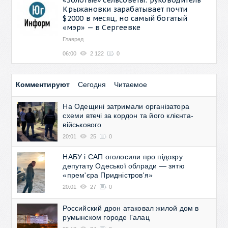
Крыжановки зарабатывает почти
$2000 в месяц, но самый богатый
«мэр» — в Сергеевке
Главред
06:00
2 122
0
Комментируют
Сегодня
Читаемое
На Одещині затримали організатора
схеми втечі за кордон та його клієнта-
військового
20:01
25
0
НАБУ і САП оголосили про підозру
депутату Одеської облради — зятю
«прем'єра Придністров'я»
20:01
27
0
Российский дрон атаковал жилой дом в
румынском городе Галац