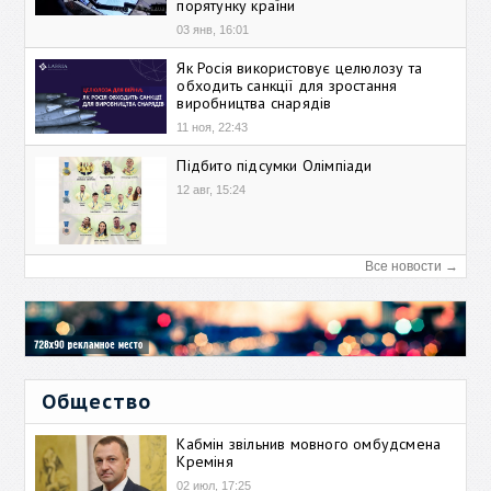
порятунку країни
03 янв, 16:01
Як Росія використовує целюлозу та
обходить санкції для зростання
виробництва снарядів
11 ноя, 22:43
Підбито підсумки Олімпіади
12 авг, 15:24
Все новости →
Общество
Кабмін звільнив мовного омбудсмена
Креміня
02 июл, 17:25