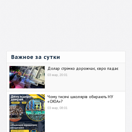
Важное за сутки
Долар стрімко дорожчає, євро падає
03 мар, 20:01
Чому тисячі школярів обирають НУ
«ОЮА»?
03 мар, 08:01