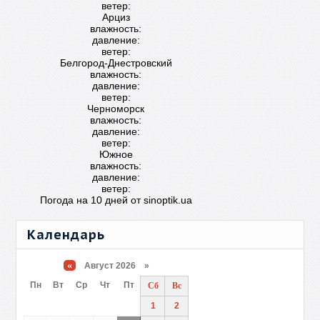
ветер:
Арциз
влажность:
давление:
ветер:
Белгород-Днестровский
влажность:
давление:
ветер:
Черноморск
влажность:
давление:
ветер:
Южное
влажность:
давление:
ветер:
Погода на 10 дней от
sinoptik.ua
Календарь
«
Август 2026 »
Пн
Вт
Ср
Чт
Пт
Сб
Вс
1
2