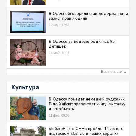
В Одесі обговорили стан додержання та
захист прав людини
12 июн, 17:51
В Одессе за неделю родились 95
детишек
14 май, 11:01
Все новости →
Культура
В Одессу приедет немецкий художник
Гидо Хайсиг: презентует книгу, выставку
и артобъекты
11 фев, 09:05
«БібліоНіч» в ОННБ пройде 14 лютого
під гаслом «Світло в наших серцях»