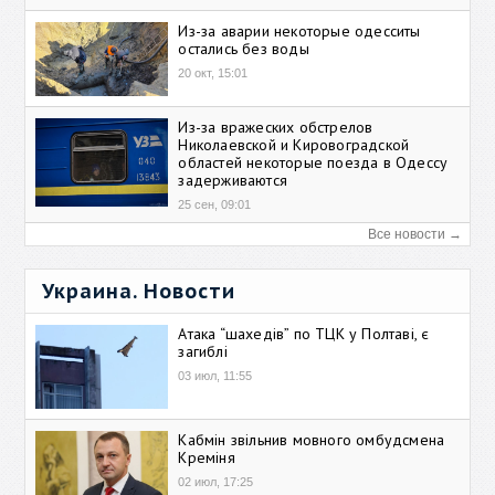
Из-за аварии некоторые одесситы
остались без воды
20 окт, 15:01
Из-за вражеских обстрелов
Николаевской и Кировоградской
областей некоторые поезда в Одессу
задерживаются
25 сен, 09:01
Все новости →
Украина. Новости
Атака “шахедів” по ТЦК у Полтаві, є
загиблі
03 июл, 11:55
Кабмін звільнив мовного омбудсмена
Креміня
02 июл, 17:25