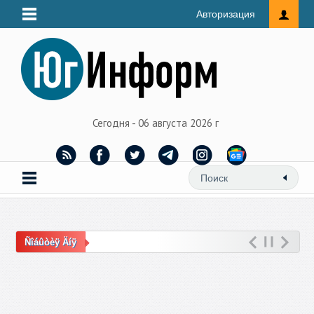
Авторизация
Сегодня - 06 августа 2026 г
Ñîáûòèÿ Äíÿ