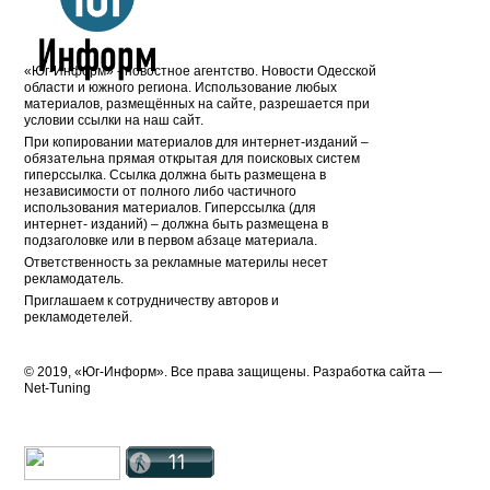
«Юг-Информ» - новостное агентство. Новости Одесской
области и южного региона. Использование любых
материалов, размещённых на сайте, разрешается при
условии ссылки на наш сайт.
При копировании материалов для интернет-изданий –
обязательна прямая открытая для поисковых систем
гиперссылка. Ссылка должна быть размещена в
независимости от полного либо частичного
использования материалов. Гиперссылка (для
интернет- изданий) – должна быть размещена в
подзаголовке или в первом абзаце материала.
Ответственность за рекламные материлы несет
рекламодатель.
Приглашаем к сотрудничеству авторов и
рекламодетелей.
© 2019, «Юг-Информ». Все права защищены. Разработка cайта —
Net-Tuning