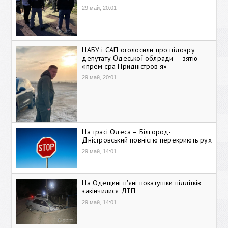
29 май, 20:01
НАБУ і САП оголосили про підозру
депутату Одеської облради — зятю
«прем'єра Придністров'я»
29 май, 20:01
На трасі Одеса – Білгород-
Дністровський повністю перекриють рух
29 май, 14:01
На Одещині п'яні покатушки підлітків
закінчилися ДТП
29 май, 14:01