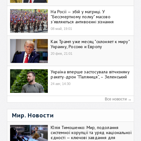
На Росії — збій у матриці. У
"Бессмертному полку" масово
зʼявляються антивоєнні зізнання
08 май, 19:01
Как Трамп уже месяц "склоняет к миру"
Украину, Россию и Европу
20 фев, 21:01
Україна вперше застосувала вітчизняну
ракету-дрон “Паляниця”, – Зеленський
24 авг, 14:30
Все новости →
Мир. Новости
Юлія Тимошенко: Мир, подолання
системної корупції та уряд національної
єдності — ключові завдання для