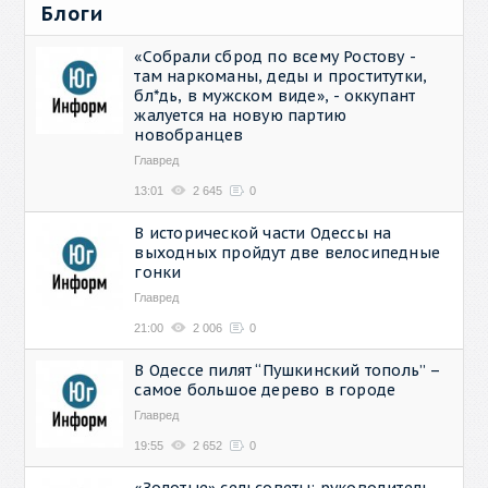
Блоги
«Собрали сброд по всему Ростову -
там наркоманы, деды и проститутки,
бл*дь, в мужском виде», - оккупант
жалуется на новую партию
новобранцев
Главред
13:01
2 645
0
В исторической части Одессы на
выходных пройдут две велосипедные
гонки
Главред
21:00
2 006
0
В Одессе пилят “Пушкинский тополь” –
самое большое дерево в городе
Главред
19:55
2 652
0
«Золотые» сельсоветы: руководитель