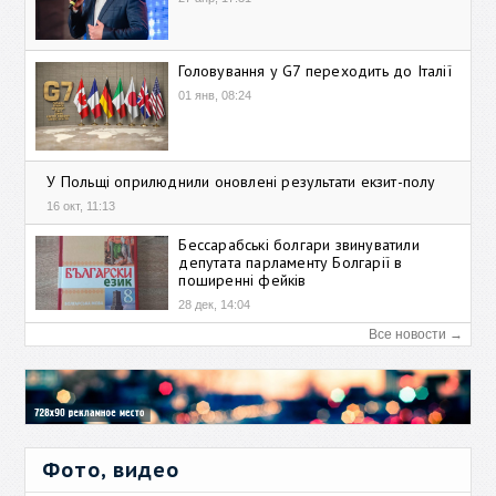
Головування у G7 переходить до Італії
01 янв, 08:24
У Польщі оприлюднили оновлені результати екзит-полу
16 окт, 11:13
Бессарабські болгари звинуватили
депутата парламенту Болгарії в
поширенні фейків
28 дек, 14:04
Все новости →
Фото, видео