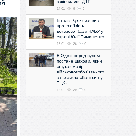
закінчилися ДТП
ий
14:01
6
0
Віталій Кулик заявив
про слабкість
доказової бази НАБУ у
справі Юлії Тимошенко
18:01
26
0
В Одесі перед судом
постане шахрай, який
ошукав матір
військовозобов'язаного
за схемою «Ваш син у
ТЦК»
18:01
29
0