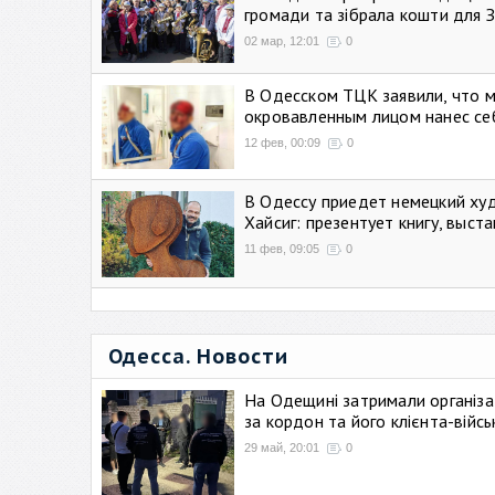
громади та зібрала кошти для 
02 мар, 12:01
0
В Одесском ТЦК заявили, что 
окровавленным лицом нанес се
12 фев, 00:09
0
В Одессу приедет немецкий ху
Хайсиг: презентует книгу, выст
11 фев, 09:05
0
Одесса. Новости
На Одещині затримали організа
за кордон та його клієнта-війс
29 май, 20:01
0