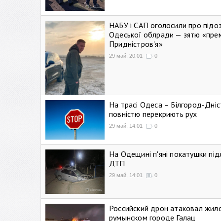
НАБУ і САП оголосили про підо
Одеської облради — зятю «пре
Придністров'я»
29 май, 20:01
0
На трасі Одеса – Білгород-Дні
повністю перекриють рух
29 май, 14:01
0
На Одещині п'яні покатушки підл
ДТП
29 май, 14:01
0
Российский дрон атаковал жил
румынском городе Галац