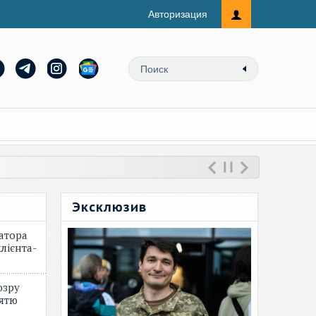
Авторизация
Эксклюзив
атора
лієнта-
озру
зятю