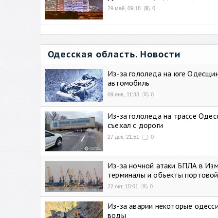
29 май, 09:18
0
Одесская область. Новости
Из-за гололеда на юге Одесщи
автомобиль
09 янв, 11:33
0
Из-за гололеда на трассе Одес
съехал с дороги
27 дек, 21:51
0
Из-за ночной атаки БПЛА в Из
терминалы и объекты портовой
22 окт, 15:01
0
Из-за аварии некоторые одесси
воды