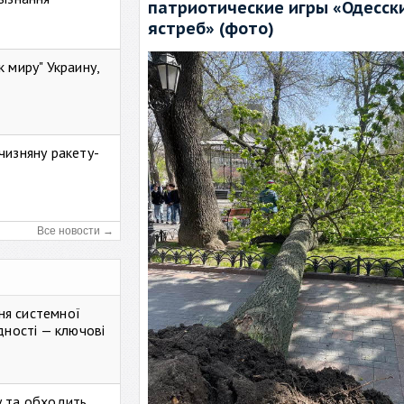
патриотические игры «Одесск
ястреб» (фото)
к миру" Украину,
чизняну ракету-
Все новости →
ня системної
дності — ключові
у та обходить