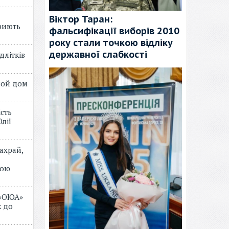
Віктор Таран:
риють
фальсифікації виборів 2010
року стали точкою відліку
державної слабкості
длітків
лой дом
ість
лії
ахрай,
мою
 «ОЮА»
 до