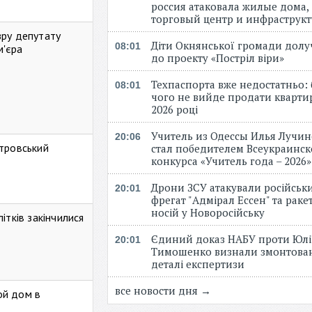
россия атаковала жилые дома,
торговый центр и инфраструк
зру депутату
Діти Окнянської громади дол
08:01
м'єра
до проекту «Постріл віри»
Техпаспорта вже недостатньо: 
08:01
чого не вийде продати кварти
2026 році
Учитель из Одессы Илья Лучи
20:06
стровський
стал победителем Всеукраинск
конкурса «Учитель года – 2026
Дрони ЗСУ атакували російськ
20:01
фрегат "Адмірал Ессен" та рак
носій у Новоросійську
ітків закінчилися
Єдиний доказ НАБУ проти Юлі
20:01
Тимошенко визнали змонтова
деталі експертизи
все новости дня →
ой дом в