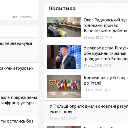
Политика
Все новости →
Олег Радковський зуст
головами громад
Березівського району
19 июл, 15:01
0
ны перевернулся
У руководства Гагауз
обнаружили скрытый 
гражданство Болгари
27 апр, 17:31
0
са-Рени грузовик
Головування у G7 пе
до Італії
01 янв, 08:24
0
маиле повреждены
 инфраструктуры
У Польщі оприлюднили оновлені резу
екзит-полу
16 окт, 11:13
0
ты остались без