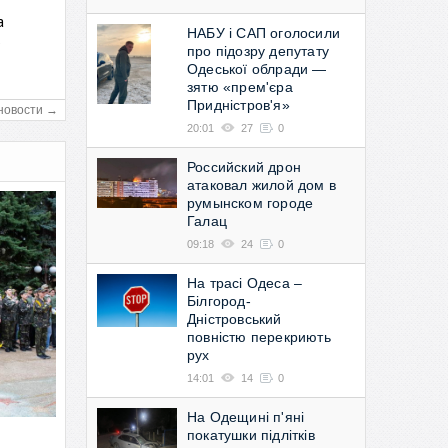
а
НАБУ і САП оголосили
в
про підозру депутату
Одеської облради —
зятю «прем'єра
Придністров'я»
новости →
20:01
27
0
Российский дрон
атаковал жилой дом в
румынском городе
Галац
09:18
24
0
На трасі Одеса –
Білгород-
Дністровський
повністю перекриють
рух
14:01
14
0
На Одещині п'яні
покатушки підлітків