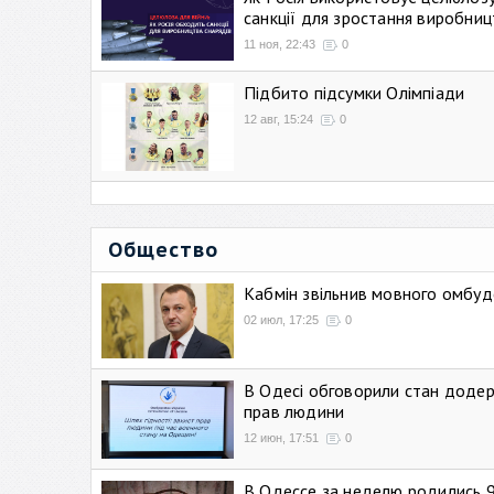
санкції для зростання виробниц
11 ноя, 22:43
0
Підбито підсумки Олімпіади
12 авг, 15:24
0
Общество
Кабмін звільнив мовного омбуд
02 июл, 17:25
0
В Одесі обговорили стан додер
прав людини
12 июн, 17:51
0
В Одессе за неделю родились 