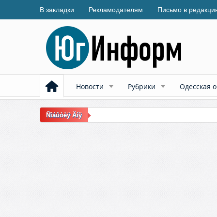
В закладки
Рекламодателям
Письмо в редакци
Новости
Рубрики
Одесская о
Ñîáûòèÿ Äíÿ