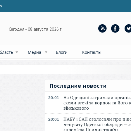
ю
Сегодня - 08 августа 2026 г
бласть
Медиа
Блоги
Контакты
Последние новости
На Одещині затримали організ
20:01
схеми втечі за кордон та його к
військового
НАБУ і САП оголосили про під
20:01
депутату Одеської облради — 
«прем'єра Придністров'я»