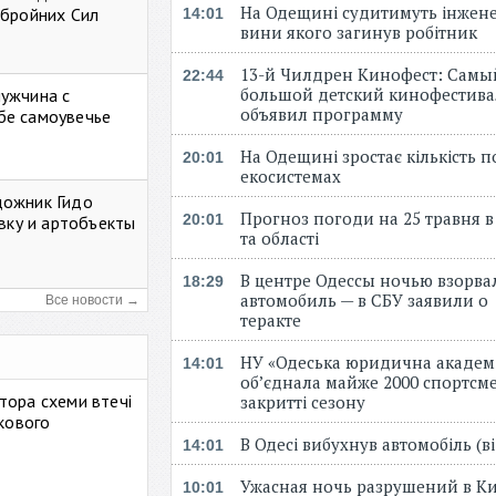
На Одещині судитимуть інжене
Збройних Сил
14:01
вини якого загинув робітник
13-й Чилдрен Кинофест: Самы
22:44
большой детский кинофестива
мужчина с
объявил программу
бе самоувечье
На Одещині зростає кількість 
20:01
екосистемах
дожник Гидо
Прогноз погоди на 25 травня в
20:01
авку и артобъекты
та області
В центре Одессы ночью взорва
18:29
автомобиль — в СБУ заявили о
Все новости →
теракте
НУ «Одеська юридична академ
14:01
об’єднала майже 2000 спортсме
тора схеми втечі
закритті сезону
ькового
В Одесі вибухнув автомобіль (
14:01
Ужасная ночь разрушений в Ки
10:01