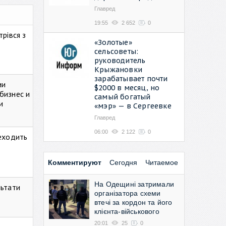
Главред
19:55
2 652
0
рівся з
«Золотые»
сельсоветы:
руководитель
Крыжановки
зарабатывает почти
ии
$2000 в месяц, но
бизнес и
самый богатый
и
«мэр» — в Сергеевке
Главред
06:00
2 122
0
реходить
Комментируют
Сегодня
Читаемое
На Одещині затримали
льтати
організатора схеми
втечі за кордон та його
клієнта-військового
20:01
25
0