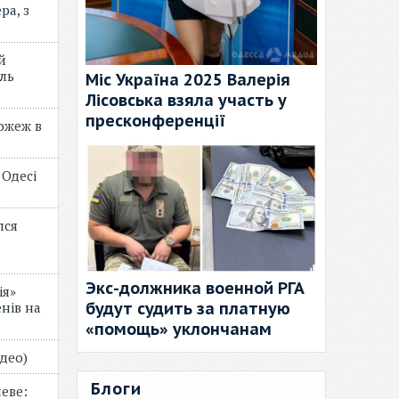
ра, з
й
ль
Міс Україна 2025 Валерія
Лісовська взяла участь у
пресконференції
пожеж в
 Одесі
лся
Экс-должника военной РГА
ія»
будут судить за платную
нів на
«помощь» уклончанам
відео)
Блоги
еве: