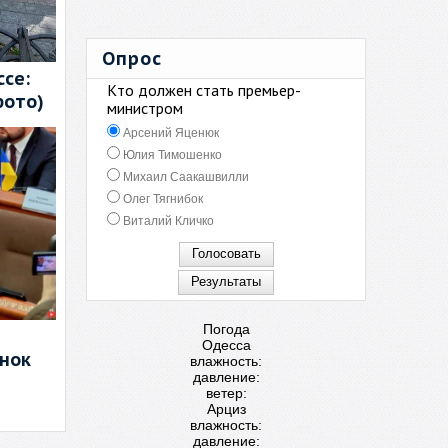
Опрос
се:
Кто должен стать премьер-
фото)
министром
Арсений Яценюк
Юлия Тимошенко
Михаил Саакашвилли
Олег Тягнибок
Виталий Кличко
Погода
Одесса
енок
влажность:
давление:
ветер:
Арциз
влажность:
давление: