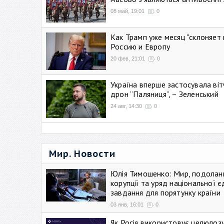
08 май, 19:01
0
Как Трамп уже месяц "склоняет 
Россию и Европу
20 фев, 21:01
0
Україна вперше застосувала віт
дрон “Паляниця”, – Зеленський
24 авг, 14:30
0
Мир. Новости
Юлія Тимошенко: Мир, подолан
корупції та уряд національної є
завдання для порятунку країни
03 янв, 16:01
0
Як Росія використовує целюлоз