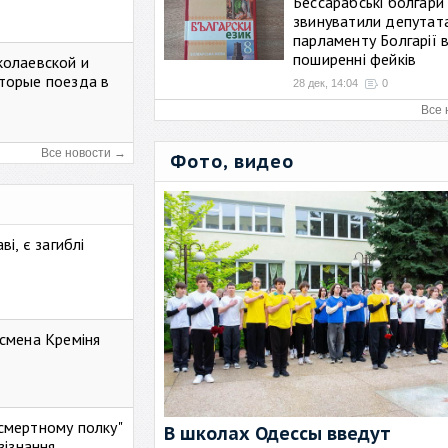
Бессарабські болгари
звинуватили депутат
парламенту Болгарії 
поширенні фейків
колаевской и
торые поезда в
28 дек, 14:04
0
Все 
Все новости →
Фото, видео
і, є загиблі
смена Креміня
ессмертному полку"
В школах Одессы введут
зізнання