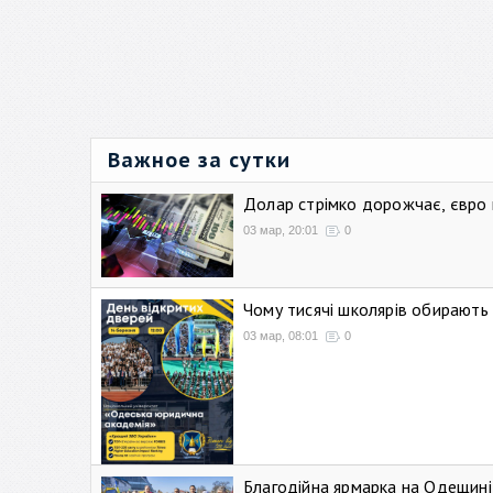
Важное за сутки
Долар стрімко дорожчає, євро
03 мар, 20:01
0
Чому тисячі школярів обирают
03 мар, 08:01
0
Благодійна ярмарка на Одещині