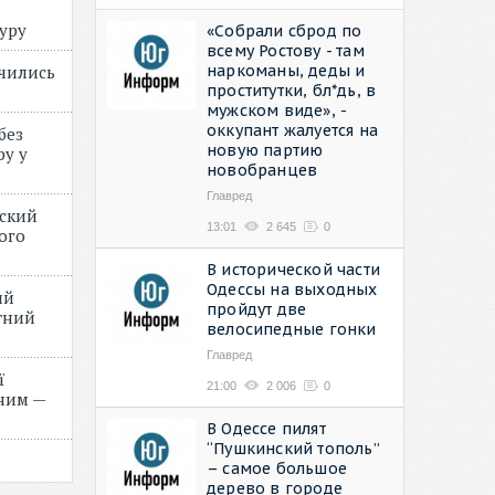
туру
«Собрали сброд по
всему Ростову - там
наркоманы, деды и
учились
проститутки, бл*дь, в
мужском виде», -
оккупант жалуется на
без
новую партию
ру у
новобранцев
Главред
нский
13:01
2 645
0
ого
»
В исторической части
Одессы на выходных
ий
пройдут две
етний
велосипедные гонки
Главред
ї
21:00
2 006
0
ним —
В Одессе пилят
“Пушкинский тополь”
– самое большое
дерево в городе