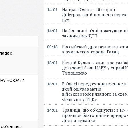
На трасі Одеса – Білгород-
14:01
Дністровський повністю перек
рух
На Одещині п'яні покатушки пі
14:01
закінчилися ДТП
Российский дрон атаковал жи
09:18
в румынском городе Галац
 падає
Віталій Кулик заявив про слабк
18:01
доказової бази НАБУ у справі Ю
Тимошенко
ь НУ «ОЮА»?
В Одесі перед судом постане ш
18:01
який ошукав матір
військовозобов'язаного за схе
«Ваш син у ТЦК»
Традиції, що об’єднують: в НУ
14:01
пройшов благодійний ярмарок
Дня вишиванки
 об’єднала