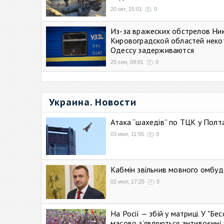
20 окт, 15:01
0
Из-за вражеских обстрелов Ни
Кировоградской областей неко
Одессу задерживаются
25 сен, 09:01
0
Украина. Новости
Атака “шахедів” по ТЦК у Полтав
03 июл, 11:55
0
Кабмін звільнив мовного омбуд
02 июл, 17:25
0
На Росії — збій у матриці. У "Б
масово зʼявляються антивоєнні 