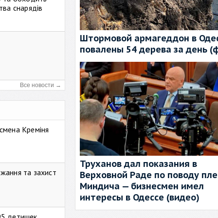
тва снарядів
Штормовой армагеддон в Одес
повалены 54 дерева за день (
Все новости →
смена Креміня
Труханов дал показания в
жання та захист
Верховной Раде по поводу пл
Миндича — бизнесмен имел
интересы в Одессе (видео)
95 детишек