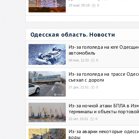
29 май, 09:18
0
Одесская область. Новости
Из-за гололеда на юге Одесщи
автомобиль
09 янв, 11:33
0
Из-за гололеда на трассе Одес
съехал с дороги
27 дек, 21:51
0
Из-за ночной атаки БПЛА в Из
терминалы и объекты портовой
22 окт, 15:01
0
Из-за аварии некоторые одесси
воды