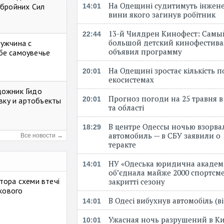
На Одещині судитимуть інжене
Збройних Сил
14:01
вини якого загинув робітник
13-й Чилдрен Кинофест: Самы
22:44
большой детский кинофестива
мужчина с
объявил программу
бе самоувечье
На Одещині зростає кількість 
20:01
екосистемах
дожник Гидо
Прогноз погоди на 25 травня в
20:01
авку и артобъекты
та області
В центре Одессы ночью взорва
18:29
автомобиль — в СБУ заявили о
Все новости →
теракте
НУ «Одеська юридична академ
14:01
об’єднала майже 2000 спортсме
тора схеми втечі
закритті сезону
ькового
В Одесі вибухнув автомобіль (
14:01
Ужасная ночь разрушений в Ки
10:01