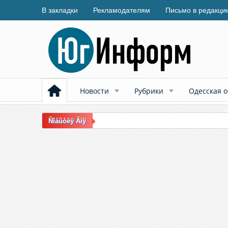
В закладки
Рекламодателям
Письмо в редакци
Новости
Рубрики
Одесская о
Ñîáûòèÿ Äíÿ