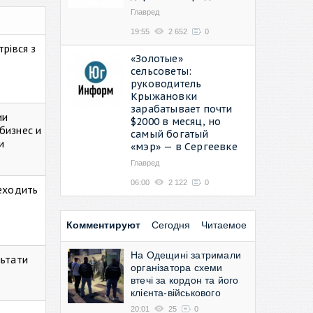
Главред
19:55
2 652
0
рівся з
«Золотые»
сельсоветы:
руководитель
Крыжановки
зарабатывает почти
ии
$2000 в месяц, но
бизнес и
самый богатый
и
«мэр» — в Сергеевке
Главред
06:00
2 122
0
реходить
Комментируют
Сегодня
Читаемое
На Одещині затримали
льтати
організатора схеми
втечі за кордон та його
клієнта-військового
20:01
25
0