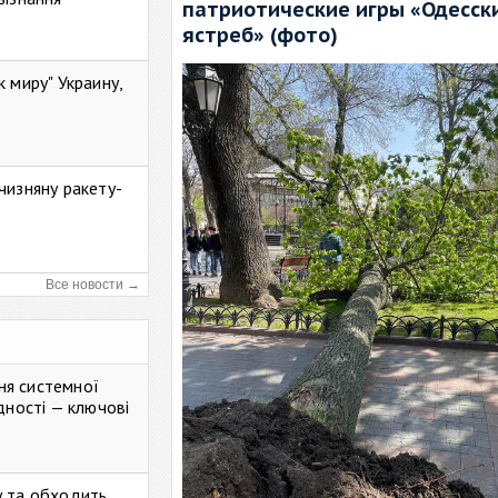
патриотические игры «Одесск
ястреб» (фото)
к миру" Украину,
чизняну ракету-
Все новости →
ня системної
дності — ключові
у та обходить