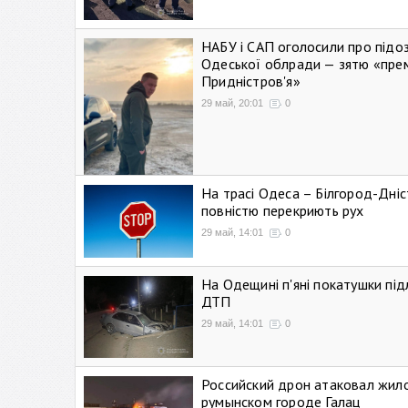
НАБУ і САП оголосили про підо
Одеської облради — зятю «пре
Придністров'я»
29 май, 20:01
0
На трасі Одеса – Білгород-Дні
повністю перекриють рух
29 май, 14:01
0
На Одещині п'яні покатушки підл
ДТП
29 май, 14:01
0
Российский дрон атаковал жил
румынском городе Галац