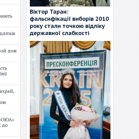
Віктор Таран:
риють
фальсифікації виборів 2010
року стали точкою відліку
державної слабкості
длітків
лой дом
ість
лії
ахрай,
мою
 «ОЮА»
 до