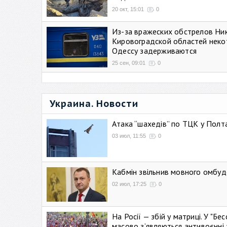
20 окт, 15:01
0
Из-за вражеских обстрелов Ни
Кировоградской областей неко
Одессу задерживаются
25 сен, 09:01
0
Украина. Новости
Атака “шахедів” по ТЦК у Полтав
03 июл, 11:55
0
Кабмін звільнив мовного омбуд
02 июл, 17:25
0
На Росії — збій у матриці. У "Б
масово зʼявляються антивоєнні 