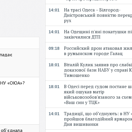
На трасі Одеса – Білгород-
14:01
Дністровський повністю перек
рух
На Одещині п'яні покатушки пі
14:01
закінчилися ДТП
Российский дрон атаковал жи
09:18
в румынском городе Галац
 падає
Віталій Кулик заявив про слабк
18:01
доказової бази НАБУ у справі Ю
Тимошенко
ь НУ «ОЮА»?
В Одесі перед судом постане ш
18:01
який ошукав матір
військовозобов'язаного за схе
«Ваш син у ТЦК»
Традиції, що об’єднують: в НУ
14:01
пройшов благодійний ярмарок
Дня вишиванки
 об’єднала