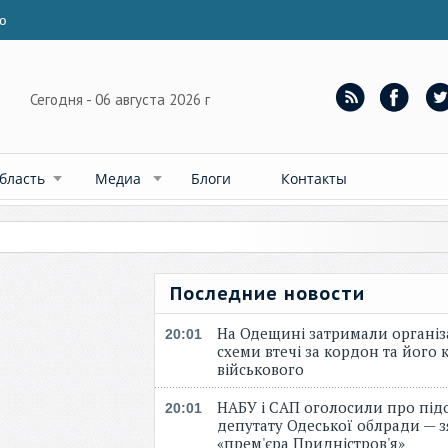
ю
Сегодня - 06 августа 2026 г
бласть
Медиа
Блоги
Контакты
Последние новости
На Одещині затримали організ
20:01
схеми втечі за кордон та його к
військового
НАБУ і САП оголосили про під
20:01
депутату Одеської облради — 
«прем'єра Придністров'я»