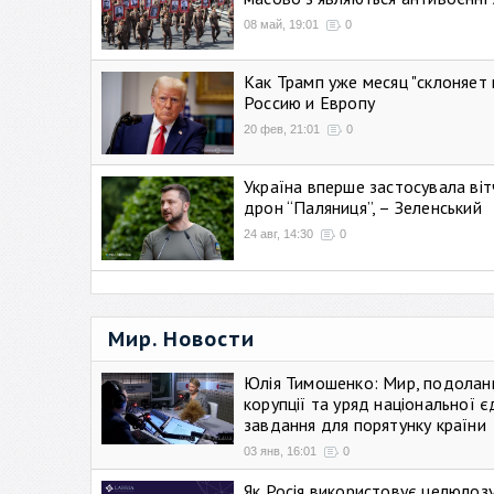
08 май, 19:01
0
Как Трамп уже месяц "склоняет 
Россию и Европу
20 фев, 21:01
0
Україна вперше застосувала віт
дрон “Паляниця”, – Зеленський
24 авг, 14:30
0
Мир. Новости
Юлія Тимошенко: Мир, подолан
корупції та уряд національної є
завдання для порятунку країни
03 янв, 16:01
0
Як Росія використовує целюлоз