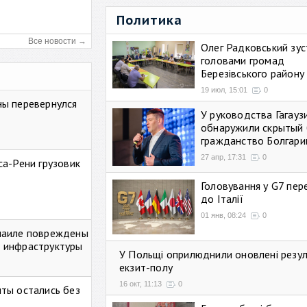
Политика
Все новости →
Олег Радковський зуст
головами громад
Березівського району
19 июл, 15:01
0
ны перевернулся
У руководства Гагауз
обнаружили скрытый 
гражданство Болгари
27 апр, 17:31
0
са-Рени грузовик
Головування у G7 пе
до Італії
01 янв, 08:24
0
маиле повреждены
 инфраструктуры
У Польщі оприлюднили оновлені резу
екзит-полу
16 окт, 11:13
0
ты остались без