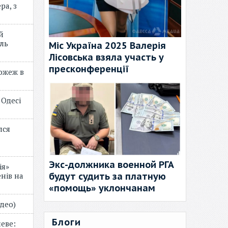
ра, з
й
ль
Міс Україна 2025 Валерія
Лісовська взяла участь у
пресконференції
пожеж в
 Одесі
лся
Экс-должника военной РГА
ія»
будут судить за платную
нів на
«помощь» уклончанам
відео)
Блоги
еве: