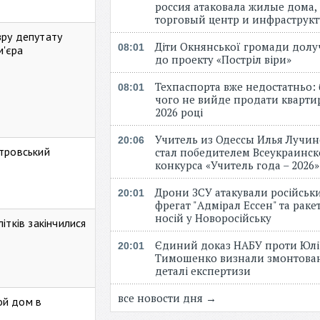
россия атаковала жилые дома,
торговый центр и инфраструк
зру депутату
Діти Окнянської громади дол
08:01
м'єра
до проекту «Постріл віри»
Техпаспорта вже недостатньо: 
08:01
чого не вийде продати кварти
2026 році
Учитель из Одессы Илья Лучи
20:06
стровський
стал победителем Всеукраинск
конкурса «Учитель года – 2026
Дрони ЗСУ атакували російськ
20:01
фрегат "Адмірал Ессен" та рак
носій у Новоросійську
ітків закінчилися
Єдиний доказ НАБУ проти Юлі
20:01
Тимошенко визнали змонтова
деталі експертизи
все новости дня →
ой дом в