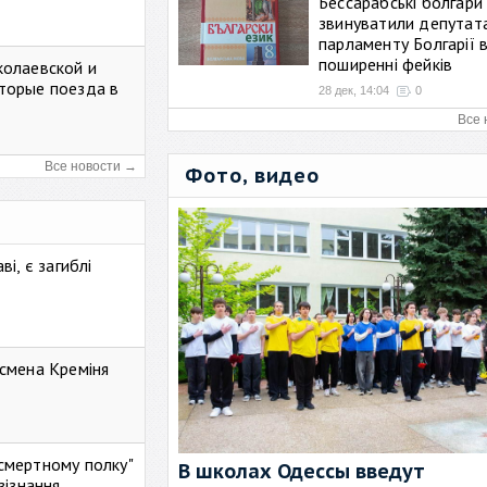
Бессарабські болгари
звинуватили депутат
парламенту Болгарії 
поширенні фейків
колаевской и
торые поезда в
28 дек, 14:04
0
Все 
Все новости →
Фото, видео
і, є загиблі
смена Креміня
ессмертному полку"
В школах Одессы введут
зізнання