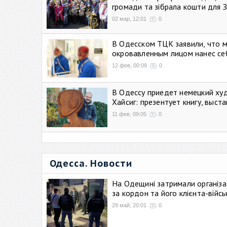
громади та зібрала кошти для 
02 мар, 12:01
0
В Одесском ТЦК заявили, что 
окровавленным лицом нанес се
12 фев, 00:09
0
В Одессу приедет немецкий ху
Хайсиг: презентует книгу, выст
11 фев, 09:05
0
Одесса. Новости
На Одещині затримали організа
за кордон та його клієнта-війс
29 май, 20:01
0