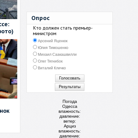
Опрос
се:
Кто должен стать премьер-
фото)
министром
Арсений Яценюк
Юлия Тимошенко
Михаил Саакашвилли
Олег Тягнибок
Виталий Кличко
Погода
Одесса
енок
влажность:
давление:
ветер:
Арциз
влажность:
давление: