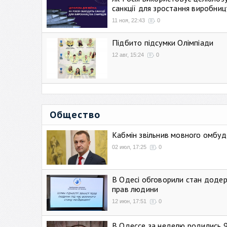
санкції для зростання виробниц
11 ноя, 22:43
0
Підбито підсумки Олімпіади
12 авг, 15:24
0
Общество
Кабмін звільнив мовного омбуд
02 июл, 17:25
0
В Одесі обговорили стан додер
прав людини
12 июн, 17:51
0
В Одессе за неделю родились 