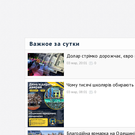
Важное за сутки
Долар стрімко дорожчає, євро
03 мар, 20:01
0
Чому тисячі школярів обирают
03 мар, 08:01
0
Благодійна ярмарка на Одещині