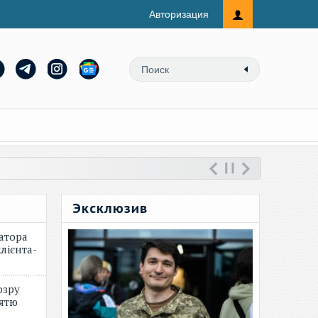
Авторизация
Эксклюзив
атора
лієнта-
озру
зятю