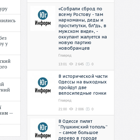
туру
«Собрали сброд по
всему Ростову - там
наркоманы, деды и
учились
проститутки, бл*дь, в
мужском виде», -
оккупант жалуется на
без
новую партию
ру у
новобранцев
Главред
нский
13:01
2 645
0
ого
»
В исторической части
Одессы на выходных
ий
пройдут две
етний
велосипедные гонки
Главред
ї
21:00
2 006
0
ним —
В Одессе пилят
“Пушкинский тополь”
– самое большое
дерево в городе