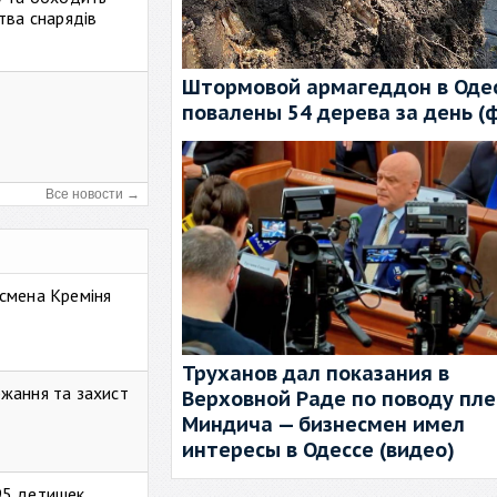
тва снарядів
Штормовой армагеддон в Одес
повалены 54 дерева за день (
Все новости →
смена Креміня
Труханов дал показания в
жання та захист
Верховной Раде по поводу пл
Миндича — бизнесмен имел
интересы в Одессе (видео)
95 детишек