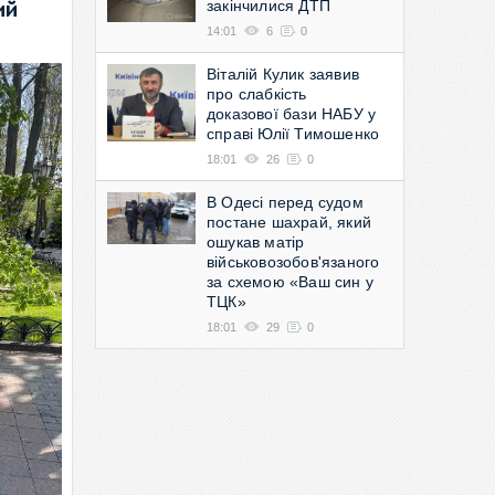
закінчилися ДТП
ий
14:01
6
0
Віталій Кулик заявив
про слабкість
доказової бази НАБУ у
справі Юлії Тимошенко
18:01
26
0
В Одесі перед судом
постане шахрай, який
ошукав матір
військовозобов'язаного
за схемою «Ваш син у
ТЦК»
18:01
29
0