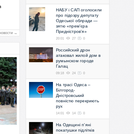
а
НАБУ і САП оголосили
в
про підозру депутату
Одеської облради —
зятю «прем'єра
Придністров'я»
новости →
20:01
27
0
Российский дрон
атаковал жилой дом в
румынском городе
Галац
09:18
24
0
На трасі Одеса –
Білгород-
Дністровський
повністю перекриють
рух
14:01
14
0
На Одещині п'яні
покатушки підлітків