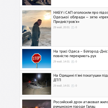
НАБУ і САП оголосили про підо
Одеської облради — зятю «пре
Придністров'я»
29 май, 20:01
0
На трасі Одеса – Білгород-Дні
повністю перекриють рух
29 май, 14:01
0
На Одещині п'яні покатушки підл
ДТП
29 май, 14:01
0
Российский дрон атаковал жил
румынском городе Галац