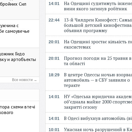
На Одещині судитимуть інжене
Збройних Сил
14:01
вини якого загинув робітник
13-й Чилдрен Кинофест: Самы
22:44
большой детский кинофестива
мужчина с
объявил программу
бе самоувечье
На Одещині зростає кількість 
20:01
екосистемах
дожник Гидо
Прогноз погоди на 25 травня в
20:01
авку и артобъекты
та області
В центре Одессы ночью взорва
18:29
автомобиль — в СБУ заявили о
Все новости →
теракте
НУ «Одеська юридична академ
14:01
об’єднала майже 2000 спортсме
тора схеми втечі
закритті сезону
ькового
В Одесі вибухнув автомобіль (
14:01
Ужасная ночь разрушений в Ки
10:01