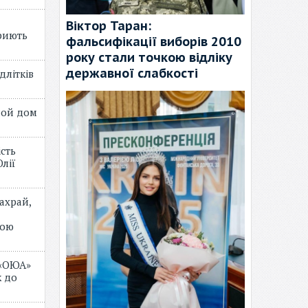
Віктор Таран:
риють
фальсифікації виборів 2010
року стали точкою відліку
державної слабкості
длітків
лой дом
ість
лії
ахрай,
мою
 «ОЮА»
 до