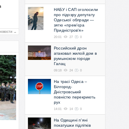
а
НАБУ і САП оголосили
в
про підозру депутату
Одеської облради —
зятю «прем'єра
Придністров'я»
новости →
20:01
27
0
Российский дрон
атаковал жилой дом в
румынском городе
Галац
09:18
24
0
На трасі Одеса –
Білгород-
Дністровський
повністю перекриють
рух
14:01
14
0
На Одещині п'яні
покатушки підлітків