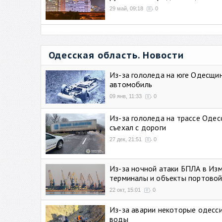
29 май, 09:18
0
Одесская область. Новости
Из-за гололеда на юге Одесщи
автомобиль
09 янв, 11:33
0
Из-за гололеда на трассе Одес
съехал с дороги
27 дек, 21:51
0
Из-за ночной атаки БПЛА в Из
терминалы и объекты портовой
22 окт, 15:01
0
Из-за аварии некоторые одесси
воды