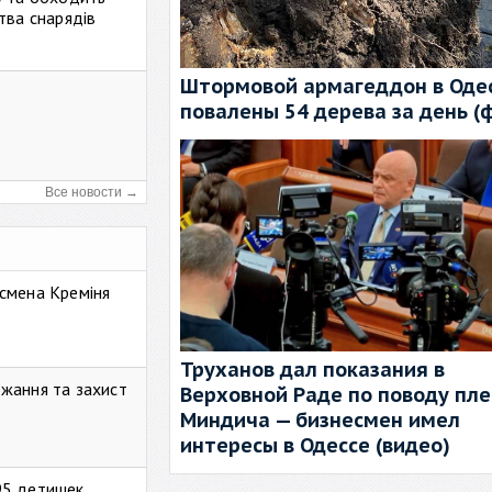
тва снарядів
Штормовой армагеддон в Одес
повалены 54 дерева за день (
Все новости →
смена Креміня
Труханов дал показания в
жання та захист
Верховной Раде по поводу пл
Миндича — бизнесмен имел
интересы в Одессе (видео)
95 детишек