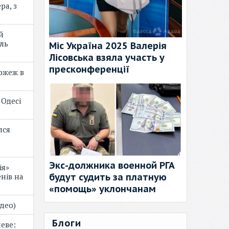
ра, з
й
ль
Міс Україна 2025 Валерія
Лісовська взяла участь у
пресконференції
пожеж в
 Одесі
лся
Экс-должника военной РГА
ія»
будут судить за платную
нів на
«помощь» уклончанам
відео)
Блоги
еве: