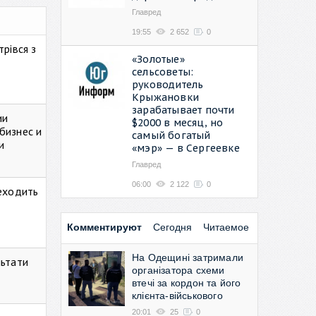
Главред
19:55
2 652
0
рівся з
«Золотые»
сельсоветы:
руководитель
Крыжановки
зарабатывает почти
ии
$2000 в месяц, но
бизнес и
самый богатый
и
«мэр» — в Сергеевке
Главред
06:00
2 122
0
реходить
Комментируют
Сегодня
Читаемое
На Одещині затримали
льтати
організатора схеми
втечі за кордон та його
клієнта-військового
20:01
25
0