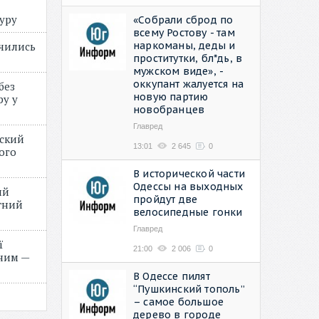
туру
«Собрали сброд по
всему Ростову - там
наркоманы, деды и
учились
проститутки, бл*дь, в
мужском виде», -
оккупант жалуется на
без
новую партию
ру у
новобранцев
Главред
нский
13:01
2 645
0
ого
»
В исторической части
Одессы на выходных
ий
пройдут две
етний
велосипедные гонки
Главред
ї
21:00
2 006
0
ним —
В Одессе пилят
“Пушкинский тополь”
– самое большое
дерево в городе