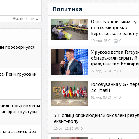
Политика
Все новости →
Олег Радковський зуст
головами громад
Березівського району
19 июл, 15:01
0
ны перевернулся
У руководства Гагауз
обнаружили скрытый 
гражданство Болгари
27 апр, 17:31
0
са-Рени грузовик
Головування у G7 пе
до Італії
01 янв, 08:24
0
маиле повреждены
 инфраструктуры
У Польщі оприлюднили оновлені резу
екзит-полу
16 окт, 11:13
0
ты остались без