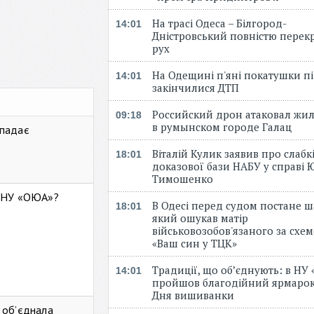
На трасі Одеса – Білгород-
14:01
Дністровський повністю перек
рух
На Одещині п'яні покатушки пі
14:01
закінчилися ДТП
Российский дрон атаковал жи
09:18
в румынском городе Галац
 падає
Віталій Кулик заявив про слабк
18:01
доказової бази НАБУ у справі Ю
Тимошенко
ь НУ «ОЮА»?
В Одесі перед судом постане ш
18:01
який ошукав матір
військовозобов'язаного за схе
«Ваш син у ТЦК»
Традиції, що об’єднують: в НУ
14:01
пройшов благодійний ярмарок
Дня вишиванки
 об’єднала