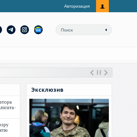
Авторизация
Эксклюзив
атора
лієнта-
озру
зятю