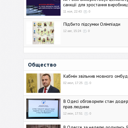
санкції для зростання виробниц
11 ноя, 22:43
0
Підбито підсумки Олімпіади
12 авг, 15:24
0
Общество
Кабмін звільнив мовного омбуд
02 июл, 17:25
0
В Одесі обговорили стан додер
прав людини
12 июн, 17:51
0
В Одессе за неделю родились 