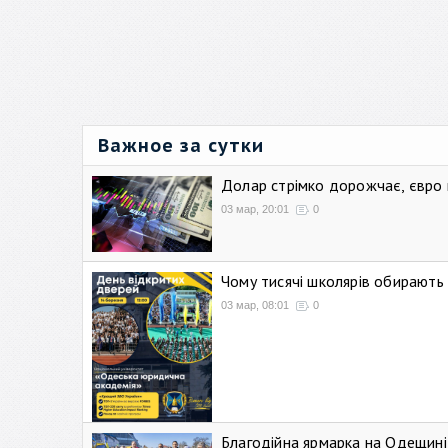
Важное за сутки
Долар стрімко дорожчає, євро
03 мар, 20:01
0
Чому тисячі школярів обирают
03 мар, 08:01
0
Благодійна ярмарка на Одещині