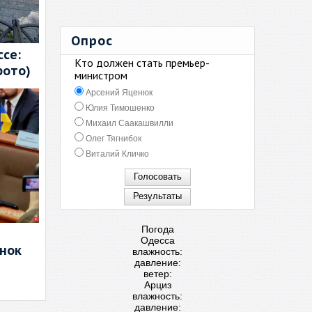
Опрос
се:
Кто должен стать премьер-
фото)
министром
Арсений Яценюк
Юлия Тимошенко
Михаил Саакашвилли
Олег Тягнибок
Виталий Кличко
Погода
Одесса
енок
влажность:
давление:
ветер:
Арциз
влажность:
давление: