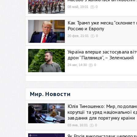
08 май, 19:01
0
Как Трамп уже месяц "склоняет 
Россию и Европу
20 фев, 21:01
0
Україна вперше застосувала віт
дрон “Паляниця”, – Зеленський
24 авг, 14:30
0
Мир. Новости
Юлія Тимошенко: Мир, подолан
корупції та уряд національної є
завдання для порятунку країни
03 янв, 16:01
0
Як Росія використовує целюлоз