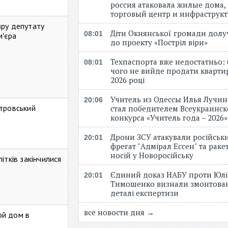
россия атаковала жилые дома,
торговый центр и инфраструк
зру депутату
Діти Окнянської громади дол
08:01
м'єра
до проекту «Постріл віри»
Техпаспорта вже недостатньо: 
08:01
чого не вийде продати кварти
2026 році
Учитель из Одессы Илья Лучи
20:06
стровський
стал победителем Всеукраинск
конкурса «Учитель года – 2026
Дрони ЗСУ атакували російськ
20:01
фрегат "Адмірал Ессен" та рак
носій у Новоросійську
ітків закінчилися
Єдиний доказ НАБУ проти Юлі
20:01
Тимошенко визнали змонтова
деталі експертизи
все новости дня →
ой дом в