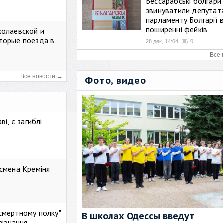
Бессарабські болгари
звинуватили депутат
парламенту Болгарії 
поширенні фейків
колаевской и
торые поезда в
28 дек, 14:04
0
Все 
Все новости →
Фото, видео
і, є загиблі
смена Креміня
ессмертному полку"
В школах Одессы введут
зізнання