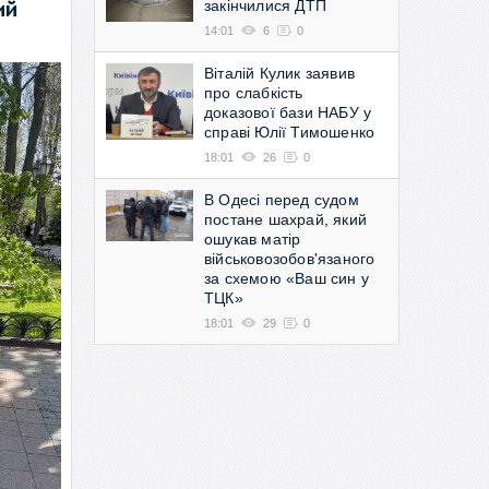
закінчилися ДТП
ий
14:01
6
0
Віталій Кулик заявив
про слабкість
доказової бази НАБУ у
справі Юлії Тимошенко
18:01
26
0
В Одесі перед судом
постане шахрай, який
ошукав матір
військовозобов'язаного
за схемою «Ваш син у
ТЦК»
18:01
29
0