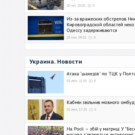
20 окт, 15:01
0
Из-за вражеских обстрелов Ни
Кировоградской областей неко
Одессу задерживаются
25 сен, 09:01
0
Украина. Новости
Атака “шахедів” по ТЦК у Полтав
03 июл, 11:55
0
Кабмін звільнив мовного омбуд
02 июл, 17:25
0
На Росії — збій у матриці. У "Б
масово зʼявляються антивоєнні 