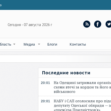
ю
Сегодня - 07 августа 2026 г
бласть
Медиа
Блоги
Контакты
Последние новости
На Одещині затримали організ
20:01
схеми втечі за кордон та його к
військового
НАБУ і САП оголосили про під
20:01
депутату Одеської облради — 
«прем'єра Придністров'я»