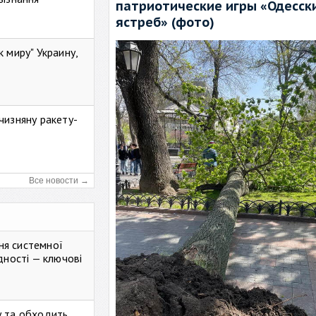
патриотические игры «Одесск
ястреб» (фото)
к миру" Украину,
чизняну ракету-
Все новости →
ня системної
дності — ключові
у та обходить