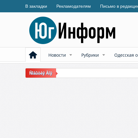
В закладки
Рекламодателям
Письмо в редакци
Новости
Рубрики
Одесская о
Ñîáûòèÿ Äíÿ