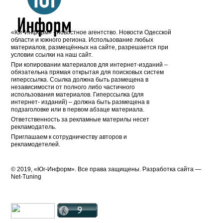
«Юг-Информ» - новостное агентство. Новости Одесской
области и южного региона. Использование любых
материалов, размещённых на сайте, разрешается при
условии ссылки на наш сайт.
При копировании материалов для интернет-изданий –
обязательна прямая открытая для поисковых систем
гиперссылка. Ссылка должна быть размещена в
независимости от полного либо частичного
использования материалов. Гиперссылка (для
интернет- изданий) – должна быть размещена в
подзаголовке или в первом абзаце материала.
Ответственность за рекламные материлы несет
рекламодатель.
Приглашаем к сотрудничеству авторов и
рекламодетелей.
© 2019, «Юг-Информ». Все права защищены. Разработка cайта —
Net-Tuning