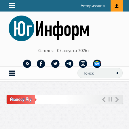
Авторизация
Сегодня - 07 августа 2026 г
Ñîáûòèÿ Äíÿ