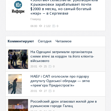
Крыжановки зарабатывает почти
$2000 в месяц, но самый богатый
«мэр» — в Сергеевке
Главред
06:00
2 122
0
Комментируют
Сегодня
Читаемое
На Одещині затримали організатора
схеми втечі за кордон та його клієнта-
військового
20:01
25
0
НАБУ і САП оголосили про підозру
депутату Одеської облради — зятю
«прем'єра Придністров'я»
20:01
27
0
Российский дрон атаковал жилой дом в
румынском городе Галац