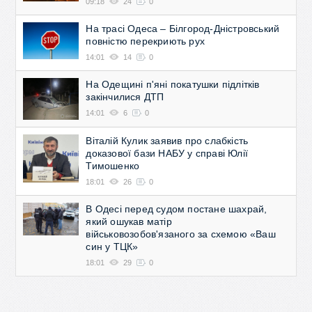
09:18
24
0
На трасі Одеса – Білгород-Дністровський
повністю перекриють рух
14:01
14
0
На Одещині п'яні покатушки підлітків
закінчилися ДТП
14:01
6
0
Віталій Кулик заявив про слабкість
доказової бази НАБУ у справі Юлії
Тимошенко
18:01
26
0
В Одесі перед судом постане шахрай,
який ошукав матір
військовозобов'язаного за схемою «Ваш
син у ТЦК»
18:01
29
0