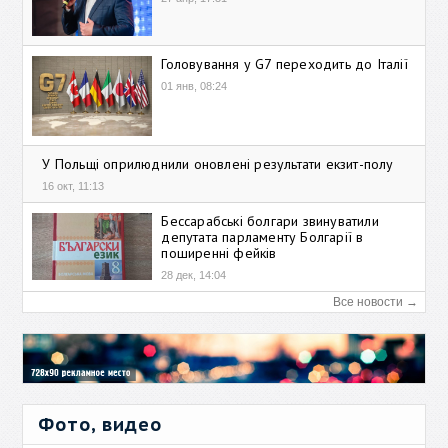
Головування у G7 переходить до Італії
01 янв, 08:24
У Польщі оприлюднили оновлені результати екзит-полу
16 окт, 11:13
Бессарабські болгари звинуватили
депутата парламенту Болгарії в
поширенні фейків
28 дек, 14:04
Все новости →
Фото, видео