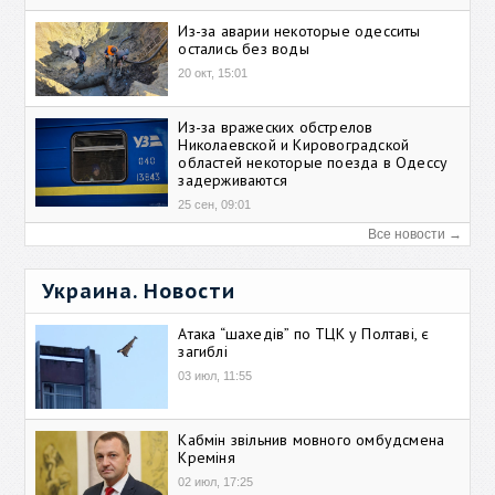
Из-за аварии некоторые одесситы
остались без воды
20 окт, 15:01
Из-за вражеских обстрелов
Николаевской и Кировоградской
областей некоторые поезда в Одессу
задерживаются
25 сен, 09:01
Все новости →
Украина. Новости
Атака “шахедів” по ТЦК у Полтаві, є
загиблі
03 июл, 11:55
Кабмін звільнив мовного омбудсмена
Креміня
02 июл, 17:25