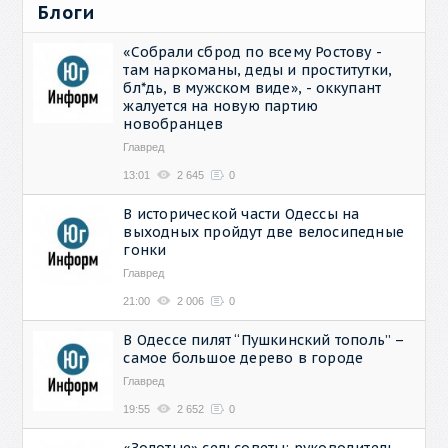
Блоги
«Собрали сброд по всему Ростову -
там наркоманы, деды и проститутки,
бл*дь, в мужском виде», - оккупант
жалуется на новую партию
новобранцев
Главред
13:01
2 645
0
В исторической части Одессы на
выходных пройдут две велосипедные
гонки
Главред
21:00
2 006
0
В Одессе пилят “Пушкинский тополь” –
самое большое дерево в городе
Главред
19:55
2 652
0
«Золотые» сельсоветы: руководитель