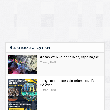
Важное за сутки
Долар стрімко дорожчає, євро падає
03 мар, 20:01
Чому тисячі школярів обирають НУ
«ОЮА»?
03 мар, 08:01