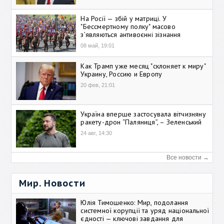
На Росії — збій у матриці. У
"Бессмертному полку" масово
зʼявляються антивоєнні зізнання
08 май, 19:01
Как Трамп уже месяц "склоняет к миру"
Украину, Россию и Европу
20 фев, 21:01
Україна вперше застосувала вітчизняну
ракету-дрон “Паляниця”, – Зеленський
24 авг, 14:30
Все новости →
Мир. Новости
Юлія Тимошенко: Мир, подолання
системної корупції та уряд національної
єдності — ключові завдання для