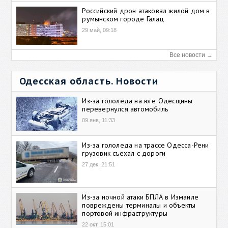
Российский дрон атаковал жилой дом в
румынском городе Галац
29 май, 09:18
Все новости →
Одесская область. Новости
Из-за гололеда на юге Одесщины
перевернулся автомобиль
09 янв, 11:33
Из-за гололеда на трассе Одесса-Рени
грузовик съехал с дороги
27 дек, 21:51
Из-за ночной атаки БПЛА в Измаиле
повреждены терминалы и объекты
портовой инфраструктуры
22 окт, 15:01