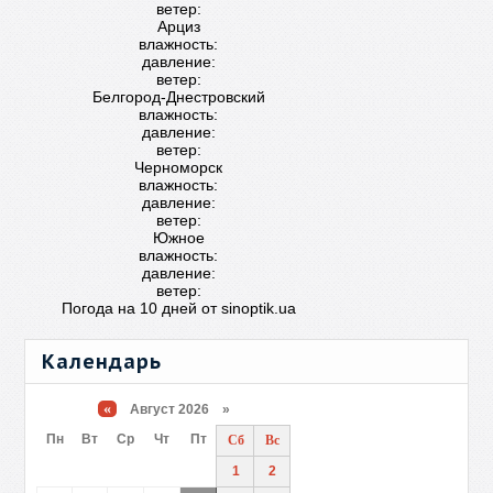
ветер:
Арциз
влажность:
давление:
ветер:
Белгород-Днестровский
влажность:
давление:
ветер:
Черноморск
влажность:
давление:
ветер:
Южное
влажность:
давление:
ветер:
Погода на 10 дней от
sinoptik.ua
Календарь
«
Август 2026 »
Пн
Вт
Ср
Чт
Пт
Сб
Вс
1
2