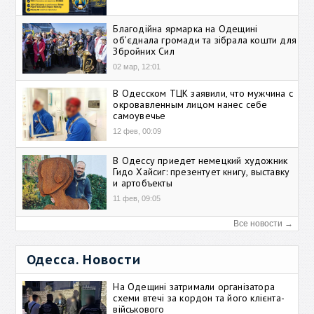
Благодійна ярмарка на Одещині
об’єднала громади та зібрала кошти для
Збройних Сил
02 мар, 12:01
В Одесском ТЦК заявили, что мужчина с
окровавленным лицом нанес себе
самоувечье
12 фев, 00:09
В Одессу приедет немецкий художник
Гидо Хайсиг: презентует книгу, выставку
и артобъекты
11 фев, 09:05
Все новости →
Одесса. Новости
На Одещині затримали організатора
схеми втечі за кордон та його клієнта-
військового