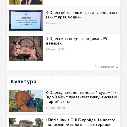
В Одесі обговорили стан додержання та
захист прав людини
12 июн, 17:51
В Одессе за неделю родились 95
детишек
14 май, 11:01
Все новости →
Культура
В Одессу приедет немецкий художник
Гидо Хайсиг: презентует книгу, выставку
и артобъекты
11 фев, 09:05
«БібліоНіч» в ОННБ пройде 14 лютого
під гаслом «Світло в наших серцях»