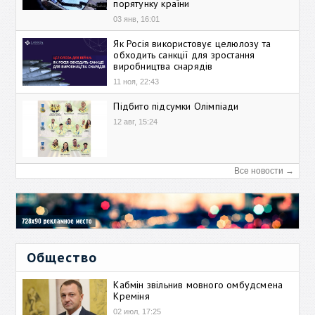
порятунку країни
03 янв, 16:01
Як Росія використовує целюлозу та
обходить санкції для зростання
виробництва снарядів
11 ноя, 22:43
Підбито підсумки Олімпіади
12 авг, 15:24
Все новости →
Общество
Кабмін звільнив мовного омбудсмена
Креміня
02 июл, 17:25