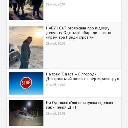
29 май, 20:01
НАБУ і САП оголосили про підозру
депутату Одеської облради — зятю
«прем'єра Придністров'я»
29 май, 20:01
На трасі Одеса – Білгород-
Дністровський повністю перекриють рух
29 май, 14:01
На Одещині п'яні покатушки підлітків
закінчилися ДТП
29 май, 14:01