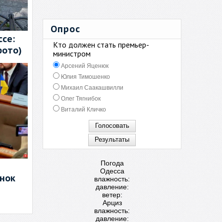
Опрос
се:
Кто должен стать премьер-
фото)
министром
Арсений Яценюк
Юлия Тимошенко
Михаил Саакашвилли
Олег Тягнибок
Виталий Кличко
Погода
Одесса
енок
влажность:
давление:
ветер:
Арциз
влажность:
давление: