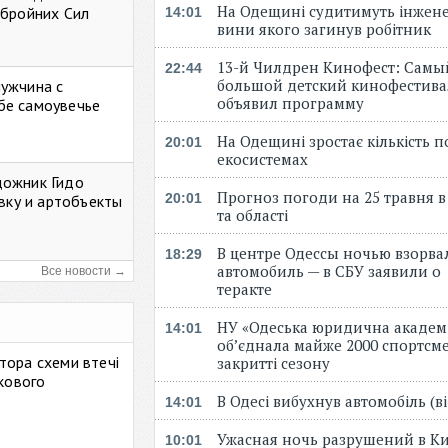
На Одещині судитимуть інжене
Збройних Сил
14:01
вини якого загинув робітник
13-й Чилдрен Кинофест: Самы
22:44
большой детский кинофестива
мужчина с
объявил программу
бе самоувечье
На Одещині зростає кількість 
20:01
екосистемах
дожник Гидо
Прогноз погоди на 25 травня в
20:01
авку и артобъекты
та області
В центре Одессы ночью взорва
18:29
автомобиль — в СБУ заявили о
Все новости →
теракте
НУ «Одеська юридична академ
14:01
об’єднала майже 2000 спортсме
тора схеми втечі
закритті сезону
ькового
В Одесі вибухнув автомобіль (
14:01
Ужасная ночь разрушений в Ки
10:01