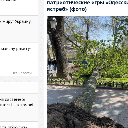
патриотические игры «Одесск
ястреб» (фото)
к миру" Украину,
чизняну ракету-
Все новости →
ня системної
дності — ключові
у та обходить