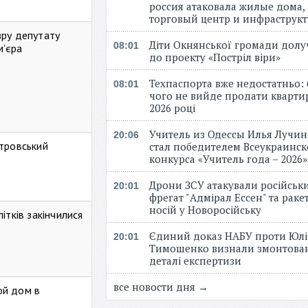
россия атаковала жилые дома,
торговый центр и инфраструк
зру депутату
Діти Окнянської громади дол
08:01
м'єра
до проекту «Постріл віри»
Техпаспорта вже недостатньо: 
08:01
чого не вийде продати кварти
2026 році
Учитель из Одессы Илья Лучи
20:06
стровський
стал победителем Всеукраинск
конкурса «Учитель года – 2026
Дрони ЗСУ атакували російськ
20:01
фрегат "Адмірал Ессен" та рак
носій у Новоросійську
ітків закінчилися
Єдиний доказ НАБУ проти Юлі
20:01
Тимошенко визнали змонтова
деталі експертизи
все новости дня →
ой дом в