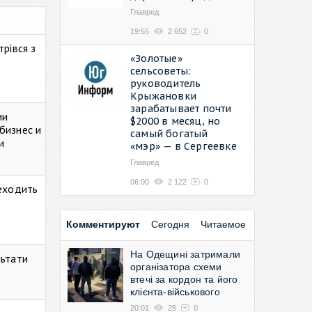
Главред
19:55
2 652
0
рівся з
«Золотые»
сельсоветы:
руководитель
Крыжановки
зарабатывает почти
ии
$2000 в месяц, но
бизнес и
самый богатый
и
«мэр» — в Сергеевке
Главред
06:00
2 122
0
реходить
Комментируют
Сегодня
Читаемое
На Одещині затримали
льтати
організатора схеми
втечі за кордон та його
клієнта-військового
20:01
25
0