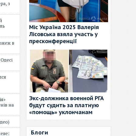
ра, з
й
ль
Міс Україна 2025 Валерія
Лісовська взяла участь у
пресконференції
пожеж в
 Одесі
лся
Экс-должника военной РГА
ія»
будут судить за платную
нів на
«помощь» уклончанам
відео)
Блоги
еве: