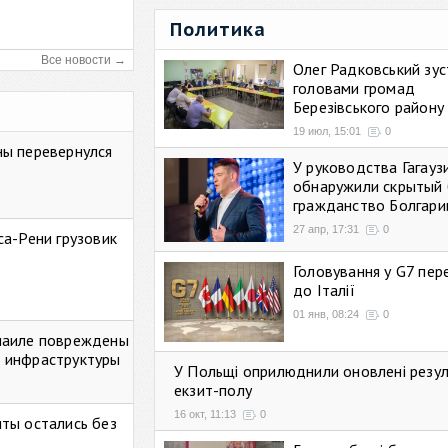
Политика
Все новости →
Олег Радковський зуст
головами громад
Березівського району
19 июл, 15:01
0
ны перевернулся
У руководства Гагауз
обнаружили скрытый 
гражданство Болгари
27 апр, 17:31
0
са-Рени грузовик
Головування у G7 пе
до Італії
01 янв, 08:24
0
маиле повреждены
 инфраструктуры
У Польщі оприлюднили оновлені резу
екзит-полу
16 окт, 11:13
0
ты остались без