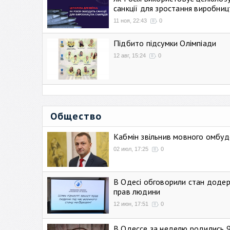
санкції для зростання виробниц
11 ноя, 22:43
0
Підбито підсумки Олімпіади
12 авг, 15:24
0
Общество
Кабмін звільнив мовного омбуд
02 июл, 17:25
0
В Одесі обговорили стан додер
прав людини
12 июн, 17:51
0
В Одессе за неделю родились 