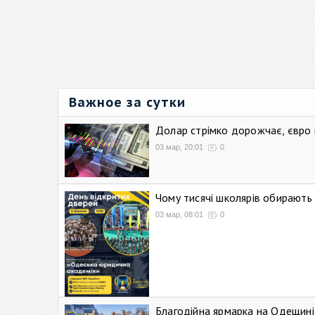
Важное за сутки
Долар стрімко дорожчає, євро
03 мар, 20:01
0
Чому тисячі школярів обирают
03 мар, 08:01
0
Благодійна ярмарка на Одещині