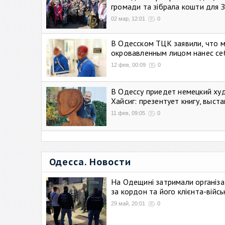
громади та зібрала кошти для 
02 мар, 12:01
0
В Одесском ТЦК заявили, что 
окровавленным лицом нанес се
12 фев, 00:09
0
В Одессу приедет немецкий ху
Хайсиг: презентует книгу, выст
11 фев, 09:05
0
Одесса. Новости
На Одещині затримали організа
за кордон та його клієнта-війс
29 май, 20:01
0