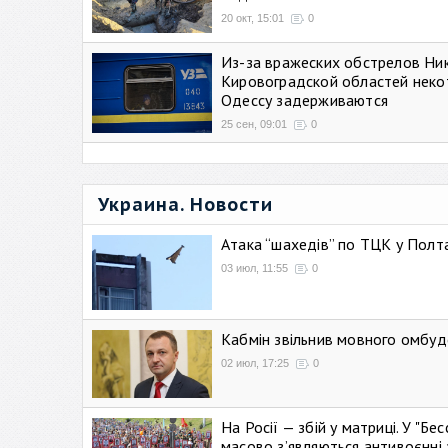
20 окт, 15:01
0
Из-за вражеских обстрелов Ни
Кировоградской областей неко
Одессу задерживаются
25 сен, 09:01
0
Украина. Новости
Атака “шахедів” по ТЦК у Полтав
03 июл, 11:55
0
Кабмін звільнив мовного омбуд
02 июл, 17:25
0
На Росії — збій у матриці. У "Б
масово зʼявляються антивоєнні 