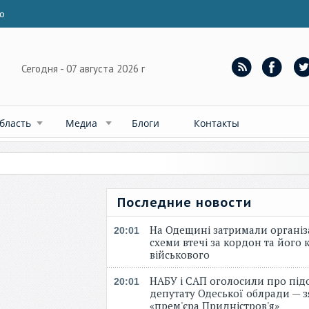
ю
Сегодня - 07 августа 2026 г
бласть
Медиа
Блоги
Контакты
Последние новости
На Одещині затримали організ
20:01
схеми втечі за кордон та його к
військового
НАБУ і САП оголосили про під
20:01
депутату Одеської облради — 
«прем'єра Придністров'я»