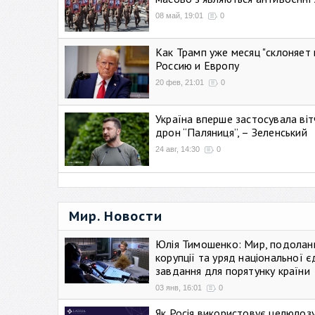
08 май, 19:01
0
Как Трамп уже месяц "склоняет 
Россию и Европу
20 фев, 21:01
0
Україна вперше застосувала віт
дрон “Паляниця”, – Зеленський
24 авг, 14:30
0
Мир. Новости
Юлія Тимошенко: Мир, подолан
корупції та уряд національної є
завдання для порятунку країни
03 янв, 16:01
0
Як Росія використовує целюлоз