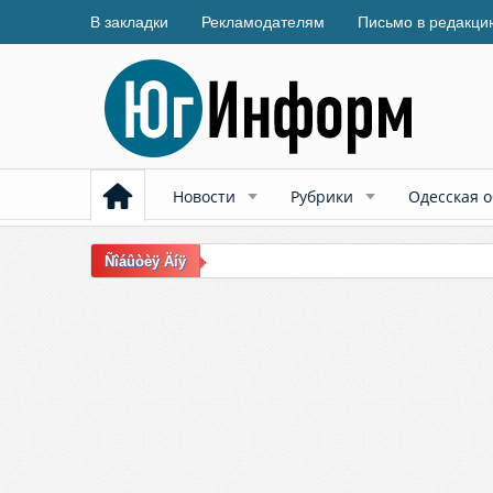
В закладки
Рекламодателям
Письмо в редакци
Новости
Рубрики
Одесская о
Ñîáûòèÿ Äíÿ