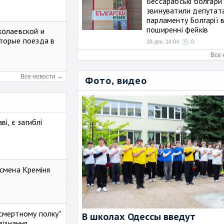
Бессарабські болгари
звинуватили депутат
парламенту Болгарії 
поширенні фейків
колаевской и
торые поезда в
28 дек, 14:04
0
Все 
Все новости →
Фото, видео
і, є загиблі
смена Креміня
ессмертному полку"
В школах Одессы введут
зізнання