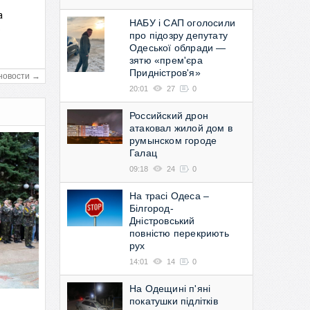
а
НАБУ і САП оголосили
в
про підозру депутату
Одеської облради —
зятю «прем'єра
Придністров'я»
новости →
20:01
27
0
Российский дрон
атаковал жилой дом в
румынском городе
Галац
09:18
24
0
На трасі Одеса –
Білгород-
Дністровський
повністю перекриють
рух
14:01
14
0
На Одещині п'яні
покатушки підлітків