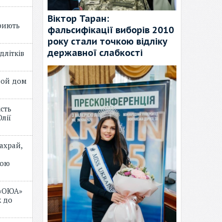
Віктор Таран:
риють
фальсифікації виборів 2010
року стали точкою відліку
державної слабкості
длітків
лой дом
ість
лії
ахрай,
мою
 «ОЮА»
 до