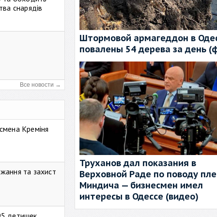
тва снарядів
Штормовой армагеддон в Одес
повалены 54 дерева за день (
Все новости →
смена Креміня
Труханов дал показания в
жання та захист
Верховной Раде по поводу пл
Миндича — бизнесмен имел
интересы в Одессе (видео)
95 детишек