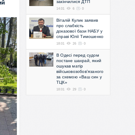
закінчилися ДТП
ий
14:01
6
0
Віталій Кулик заявив
про слабкість
доказової бази НАБУ у
справі Юлії Тимошенко
18:01
26
0
В Одесі перед судом
постане шахрай, який
ошукав матір
військовозобов'язаного
за схемою «Ваш син у
ТЦК»
18:01
29
0