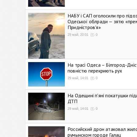
НАБУ і САП оголосили про підо
Одеської облради — зятю «пре
Придністров'я»
29 май, 20:01
0
На трасі Одеса – Білгород-Дні
повністю перекриють рух
29 май, 14:01
0
На Одещині п'яні покатушки підл
ДТП
29 май, 14:01
0
Российский дрон атаковал жил
румынском городе Галац