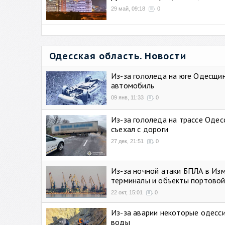
29 май, 09:18
0
Одесская область. Новости
Из-за гололеда на юге Одесщи
автомобиль
09 янв, 11:33
0
Из-за гололеда на трассе Одес
съехал с дороги
27 дек, 21:51
0
Из-за ночной атаки БПЛА в Из
терминалы и объекты портовой
22 окт, 15:01
0
Из-за аварии некоторые одесси
воды