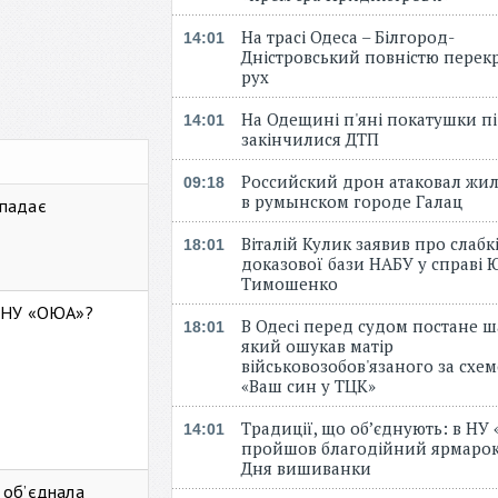
На трасі Одеса – Білгород-
14:01
Дністровський повністю перек
рух
На Одещині п'яні покатушки пі
14:01
закінчилися ДТП
Российский дрон атаковал жи
09:18
в румынском городе Галац
 падає
Віталій Кулик заявив про слабк
18:01
доказової бази НАБУ у справі Ю
Тимошенко
ь НУ «ОЮА»?
В Одесі перед судом постане ш
18:01
який ошукав матір
військовозобов'язаного за схе
«Ваш син у ТЦК»
Традиції, що об’єднують: в НУ
14:01
пройшов благодійний ярмарок
Дня вишиванки
 об’єднала