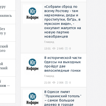
туру
«Собрали сброд по
всему Ростову - там
наркоманы, деды и
учились
проститутки, бл*дь, в
мужском виде», -
оккупант жалуется на
без
новую партию
ру у
новобранцев
Главред
нский
13:01
2 645
0
ого
»
В исторической части
Одессы на выходных
ий
пройдут две
етний
велосипедные гонки
Главред
ї
21:00
2 006
0
ним —
В Одессе пилят
“Пушкинский тополь”
– самое большое
дерево в городе