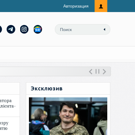
Авторизация
Эксклюзив
атора
лієнта-
озру
зятю