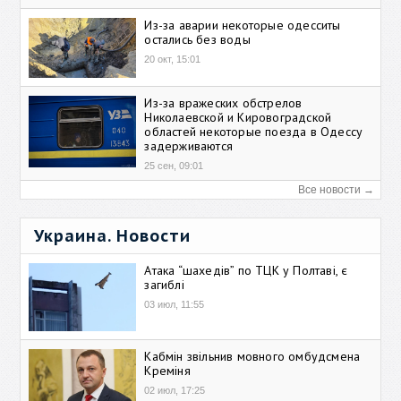
Из-за аварии некоторые одесситы
остались без воды
20 окт, 15:01
Из-за вражеских обстрелов
Николаевской и Кировоградской
областей некоторые поезда в Одессу
задерживаются
25 сен, 09:01
Все новости →
Украина. Новости
Атака “шахедів” по ТЦК у Полтаві, є
загиблі
03 июл, 11:55
Кабмін звільнив мовного омбудсмена
Креміня
02 июл, 17:25