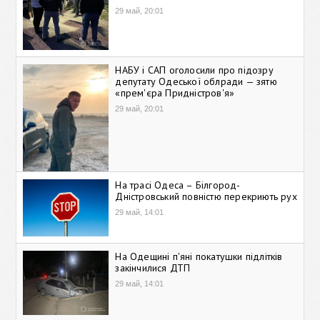
29 май, 20:01
НАБУ і САП оголосили про підозру
депутату Одеської облради — зятю
«прем'єра Придністров'я»
29 май, 20:01
На трасі Одеса – Білгород-
Дністровський повністю перекриють рух
29 май, 14:01
На Одещині п'яні покатушки підлітків
закінчилися ДТП
29 май, 14:01