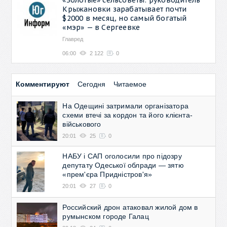
Крыжановки зарабатывает почти
$2000 в месяц, но самый богатый
«мэр» — в Сергеевке
Главред
06:00
2 122
0
Комментируют
Сегодня
Читаемое
На Одещині затримали організатора
схеми втечі за кордон та його клієнта-
військового
20:01
25
0
НАБУ і САП оголосили про підозру
депутату Одеської облради — зятю
«прем'єра Придністров'я»
20:01
27
0
Российский дрон атаковал жилой дом в
румынском городе Галац