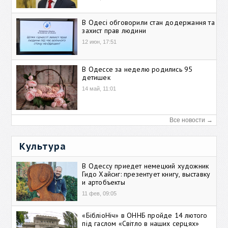
В Одесі обговорили стан додержання та
захист прав людини
12 июн, 17:51
В Одессе за неделю родились 95
детишек
14 май, 11:01
Все новости →
Культура
В Одессу приедет немецкий художник
Гидо Хайсиг: презентует книгу, выставку
и артобъекты
11 фев, 09:05
«БібліоНіч» в ОННБ пройде 14 лютого
під гаслом «Світло в наших серцях»