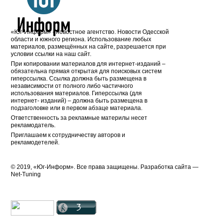
«Юг-Информ» - новостное агентство. Новости Одесской
области и южного региона. Использование любых
материалов, размещённых на сайте, разрешается при
условии ссылки на наш сайт.
При копировании материалов для интернет-изданий –
обязательна прямая открытая для поисковых систем
гиперссылка. Ссылка должна быть размещена в
независимости от полного либо частичного
использования материалов. Гиперссылка (для
интернет- изданий) – должна быть размещена в
подзаголовке или в первом абзаце материала.
Ответственность за рекламные материлы несет
рекламодатель.
Приглашаем к сотрудничеству авторов и
рекламодетелей.
© 2019, «Юг-Информ». Все права защищены. Разработка cайта —
Net-Tuning