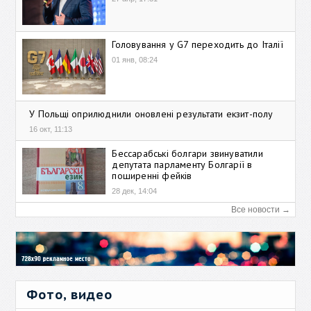
Головування у G7 переходить до Італії
01 янв, 08:24
У Польщі оприлюднили оновлені результати екзит-полу
16 окт, 11:13
Бессарабські болгари звинуватили
депутата парламенту Болгарії в
поширенні фейків
28 дек, 14:04
Все новости →
Фото, видео