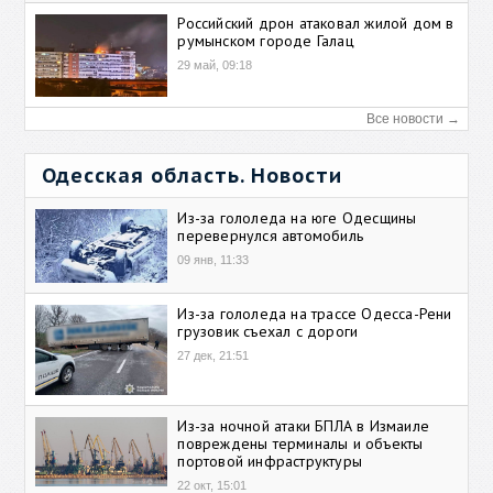
Российский дрон атаковал жилой дом в
румынском городе Галац
29 май, 09:18
Все новости →
Одесская область. Новости
Из-за гололеда на юге Одесщины
перевернулся автомобиль
09 янв, 11:33
Из-за гололеда на трассе Одесса-Рени
грузовик съехал с дороги
27 дек, 21:51
Из-за ночной атаки БПЛА в Измаиле
повреждены терминалы и объекты
портовой инфраструктуры
22 окт, 15:01