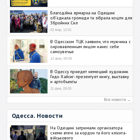
Благодійна ярмарка на Одещині
об’єднала громади та зібрала кошти для
Збройних Сил
02 мар, 12:01
В Одесском ТЦК заявили, что мужчина с
окровавленным лицом нанес себе
самоувечье
12 фев, 00:09
В Одессу приедет немецкий художник
Гидо Хайсиг: презентует книгу, выставку
и артобъекты
11 фев, 09:05
Все новости →
Одесса. Новости
На Одещині затримали організатора
схеми втечі за кордон та його клієнта-
військового