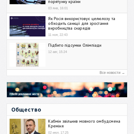
порятунку країни
03 янв, 16:01
Як Росія використовує целюлозу та
обходить санкції для зростання
виробництва снарядів
11 ноя, 22:43
Підбито підсумки Олімпіади
12 авг, 15:24
Все новости →
Общество
Кабмін звільнив мовного омбудсмена
Креміня
02 июл, 17:25