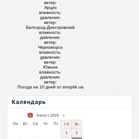
ветер:
Арциз
влажность:
давление:
ветер:
Белгород-Днестровский
влажность:
давление:
ветер:
Черноморск
влажность:
давление:
ветер:
Южное
влажность:
давление:
ветер:
Погода на 10 дней от
sinoptik.ua
Календарь
«
Август 2026 »
Пн
Вт
Ср
Чт
Пт
Сб
Вс
1
2