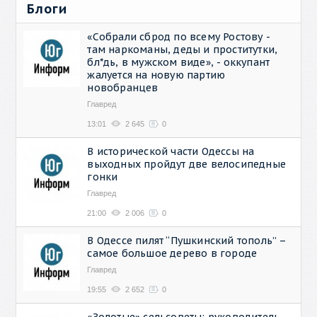
Блоги
«Собрали сброд по всему Ростову -
там наркоманы, деды и проститутки,
бл*дь, в мужском виде», - оккупант
жалуется на новую партию
новобранцев
Главред
13:01
2 645
0
В исторической части Одессы на
выходных пройдут две велосипедные
гонки
Главред
21:00
2 006
0
В Одессе пилят “Пушкинский тополь” –
самое большое дерево в городе
Главред
19:55
2 652
0
«Золотые» сельсоветы: руководитель