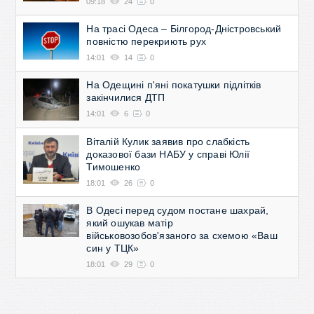
09:18
24
0
На трасі Одеса – Білгород-Дністровський
повністю перекриють рух
14:01
14
0
На Одещині п'яні покатушки підлітків
закінчилися ДТП
14:01
6
0
Віталій Кулик заявив про слабкість
доказової бази НАБУ у справі Юлії
Тимошенко
18:01
26
0
В Одесі перед судом постане шахрай,
який ошукав матір
військовозобов'язаного за схемою «Ваш
син у ТЦК»
18:01
29
0