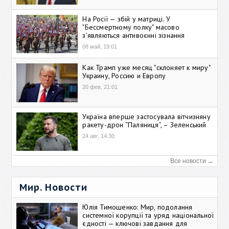
На Росії — збій у матриці. У
"Бессмертному полку" масово
зʼявляються антивоєнні зізнання
08 май, 19:01
Как Трамп уже месяц "склоняет к миру"
Украину, Россию и Европу
20 фев, 21:01
Україна вперше застосувала вітчизняну
ракету-дрон “Паляниця”, – Зеленський
24 авг, 14:30
Все новости →
Мир. Новости
Юлія Тимошенко: Мир, подолання
системної корупції та уряд національної
єдності — ключові завдання для