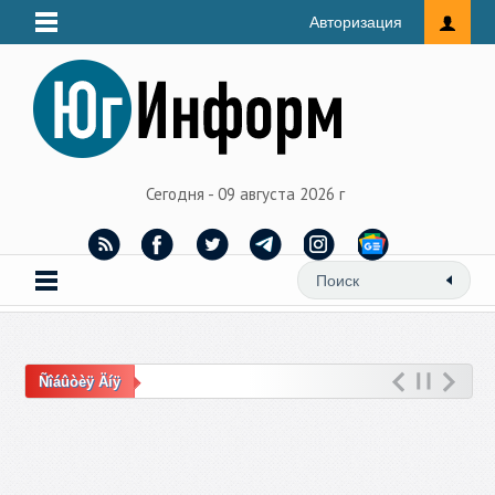
Авторизация
Сегодня - 09 августа 2026 г
Ñîáûòèÿ Äíÿ