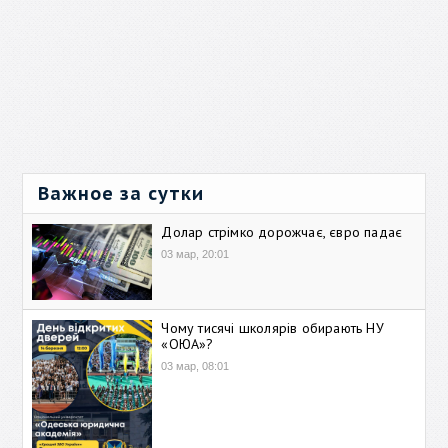
Важное за сутки
Долар стрімко дорожчає, євро падає
03 мар, 20:01
Чому тисячі школярів обирають НУ
«ОЮА»?
03 мар, 08:01