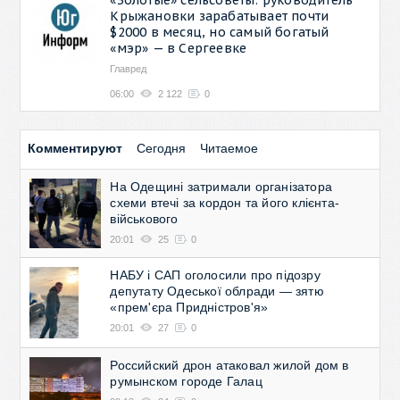
Крыжановки зарабатывает почти
$2000 в месяц, но самый богатый
«мэр» — в Сергеевке
Главред
06:00
2 122
0
Комментируют
Сегодня
Читаемое
На Одещині затримали організатора
схеми втечі за кордон та його клієнта-
військового
20:01
25
0
НАБУ і САП оголосили про підозру
депутату Одеської облради — зятю
«прем'єра Придністров'я»
20:01
27
0
Российский дрон атаковал жилой дом в
румынском городе Галац