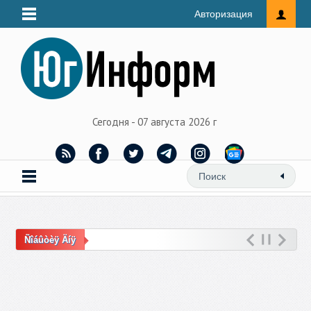
Авторизация
Сегодня - 07 августа 2026 г
Ñîáûòèÿ Äíÿ