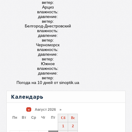
ветер:
Арциз
влажность:
давление:
ветер:
Белгород-Днестровский
влажность:
давление:
ветер:
Черноморск
влажность:
давление:
ветер:
Южное
влажность:
давление:
ветер:
Погода на 10 дней от
sinoptik.ua
Календарь
«
Август 2026 »
Пн
Вт
Ср
Чт
Пт
Сб
Вс
1
2