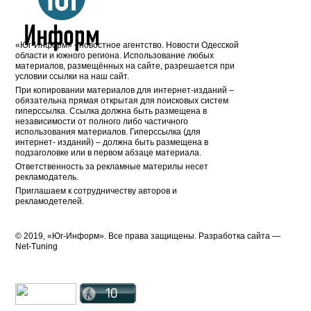
«Юг-Информ» - новостное агентство. Новости Одесской
области и южного региона. Использование любых
материалов, размещённых на сайте, разрешается при
условии ссылки на наш сайт.
При копировании материалов для интернет-изданий –
обязательна прямая открытая для поисковых систем
гиперссылка. Ссылка должна быть размещена в
независимости от полного либо частичного
использования материалов. Гиперссылка (для
интернет- изданий) – должна быть размещена в
подзаголовке или в первом абзаце материала.
Ответственность за рекламные материлы несет
рекламодатель.
Приглашаем к сотрудничеству авторов и
рекламодетелей.
© 2019, «Юг-Информ». Все права защищены. Разработка cайта —
Net-Tuning