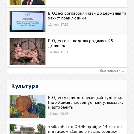
В Одесі обговорили стан додержання та
захист прав людини
12 июн, 17:51
В Одессе за неделю родились 95
детишек
14 май, 11:01
Все новости →
Культура
В Одессу приедет немецкий художник
Гидо Хайсиг: презентует книгу, выставку
и артобъекты
11 фев, 09:05
«БібліоНіч» в ОННБ пройде 14 лютого
під гаслом «Світло в наших серцях»