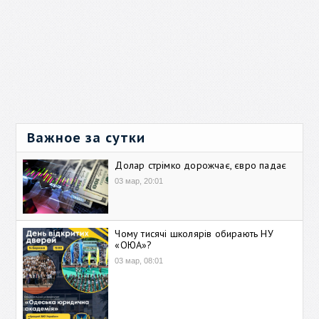
Важное за сутки
Долар стрімко дорожчає, євро падає
03 мар, 20:01
Чому тисячі школярів обирають НУ
«ОЮА»?
03 мар, 08:01