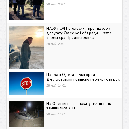
29 май, 20:01
НАБУ і САП оголосили про підозру
депутату Одеської облради — зятю
«прем'єра Придністров'я»
29 май, 20:01
На трасі Одеса – Білгород-
Дністровський повністю перекриють рух
29 май, 14:01
На Одещині п'яні покатушки підлітків
закінчилися ДТП
29 май, 14:01