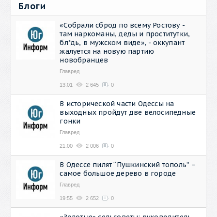
Блоги
«Собрали сброд по всему Ростову -
там наркоманы, деды и проститутки,
бл*дь, в мужском виде», - оккупант
жалуется на новую партию
новобранцев
Главред
13:01
2 645
0
В исторической части Одессы на
выходных пройдут две велосипедные
гонки
Главред
21:00
2 006
0
В Одессе пилят “Пушкинский тополь” –
самое большое дерево в городе
Главред
19:55
2 652
0
«Золотые» сельсоветы: руководитель