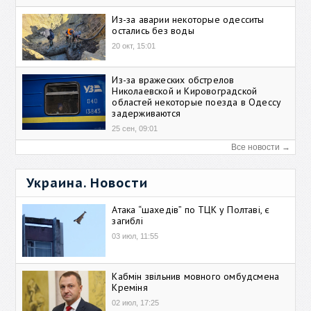
Из-за аварии некоторые одесситы
остались без воды
20 окт, 15:01
Из-за вражеских обстрелов
Николаевской и Кировоградской
областей некоторые поезда в Одессу
задерживаются
25 сен, 09:01
Все новости →
Украина. Новости
Атака “шахедів” по ТЦК у Полтаві, є
загиблі
03 июл, 11:55
Кабмін звільнив мовного омбудсмена
Креміня
02 июл, 17:25