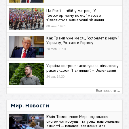
На Росії — збій у матриці. У
"Бессмертному полку" масово
зʼявляються антивоєнні зізнання
08 май, 19:01
Как Трамп уже месяц "склоняет к миру"
Украину, Россию и Европу
20 фев, 21:01
Україна вперше застосувала вітчизняну
ракету-дрон “Паляниця”, – Зеленський
24 авг, 14:30
Все новости →
Мир. Новости
Юлія Тимошенко: Мир, подолання
системної корупції та уряд національної
єдності — ключові завдання для