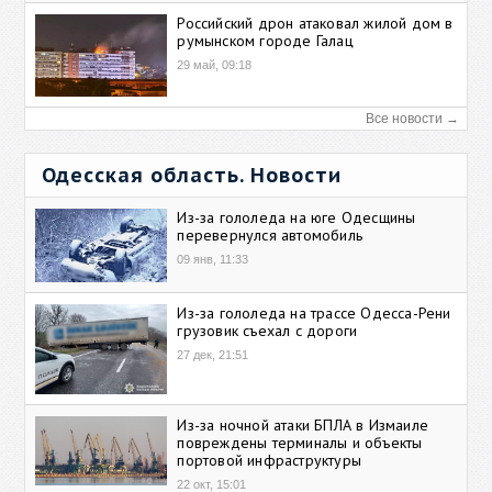
Российский дрон атаковал жилой дом в
румынском городе Галац
29 май, 09:18
Все новости →
Одесская область. Новости
Из-за гололеда на юге Одесщины
перевернулся автомобиль
09 янв, 11:33
Из-за гололеда на трассе Одесса-Рени
грузовик съехал с дороги
27 дек, 21:51
Из-за ночной атаки БПЛА в Измаиле
повреждены терминалы и объекты
портовой инфраструктуры
22 окт, 15:01