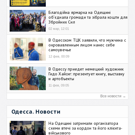
Благодійна ярмарка на Одещині
об’єднала громади та зібрала кошти для
Збройних Сил
02 мар, 12:01
В Одесском ТЦК заявили, что мужчина с
окровавленным лицом нанес себе
самоувечье
12 фев, 00:09
В Одессу приедет немецкий художник
Гидо Хайсиг: презентует книгу, выставку
и артобъекты
11 фев, 09:05
Все новости →
Одесса. Новости
На Одещині затримали організатора
схеми втечі за кордон та його клієнта-
військового