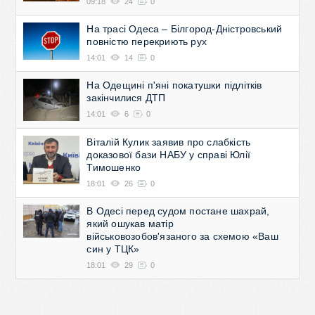
09:18
24
0
На трасі Одеса – Білгород-Дністровський
повністю перекриють рух
14:01
14
0
На Одещині п'яні покатушки підлітків
закінчилися ДТП
14:01
6
0
Віталій Кулик заявив про слабкість
доказової бази НАБУ у справі Юлії
Тимошенко
18:01
26
0
В Одесі перед судом постане шахрай,
який ошукав матір
військовозобов'язаного за схемою «Ваш
син у ТЦК»
18:01
29
0