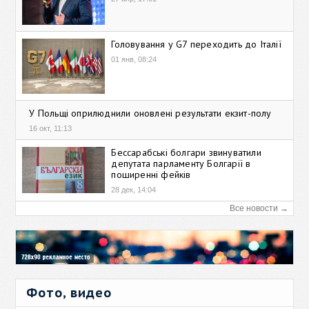
Головування у G7 переходить до Італії
01 янв, 08:24
У Польщі оприлюднили оновлені результати екзит-полу
16 окт, 11:13
Бессарабські болгари звинуватили
депутата парламенту Болгарії в
поширенні фейків
28 дек, 14:04
Все новости →
Фото, видео