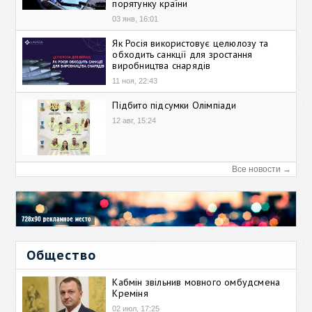
порятунку країни
03 янв, 16:01
Як Росія використовує целюлозу та
обходить санкції для зростання
виробництва снарядів
11 ноя, 22:43
Підбито підсумки Олімпіади
12 авг, 15:24
Все новости →
Общество
Кабмін звільнив мовного омбудсмена
Креміня
02 июл, 17:25