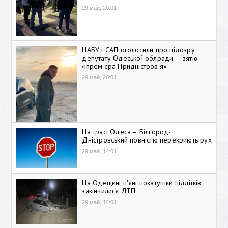
29 май, 20:01
НАБУ і САП оголосили про підозру
депутату Одеської облради — зятю
«прем'єра Придністров'я»
29 май, 20:01
На трасі Одеса – Білгород-
Дністровський повністю перекриють рух
29 май, 14:01
На Одещині п'яні покатушки підлітків
закінчилися ДТП
29 май, 14:01