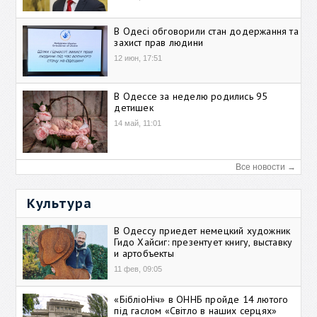
В Одесі обговорили стан додержання та
захист прав людини
12 июн, 17:51
В Одессе за неделю родились 95
детишек
14 май, 11:01
Все новости →
Культура
В Одессу приедет немецкий художник
Гидо Хайсиг: презентует книгу, выставку
и артобъекты
11 фев, 09:05
«БібліоНіч» в ОННБ пройде 14 лютого
під гаслом «Світло в наших серцях»