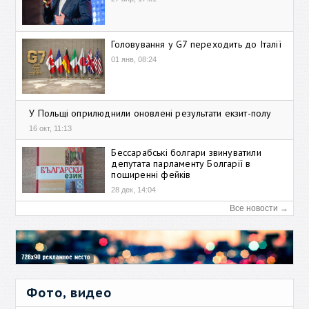
Головування у G7 переходить до Італії
01 янв, 08:24
У Польщі оприлюднили оновлені результати екзит-полу
16 окт, 11:13
Бессарабські болгари звинуватили
депутата парламенту Болгарії в
поширенні фейків
28 дек, 14:04
Все новости →
Фото, видео