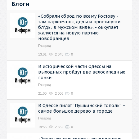
Блоги
«Собрали сброд по всему Ростову -
там наркоманы, деды и проститутки,
бл*дь, в мужском виде», - оккупант
жалуется на новую партию
новобранцев
Главред
13:01
2 645
0
В исторической части Одессы на
выходных пройдут две велосипедные
гонки
Главред
21:00
2 006
0
В Одессе пилят “Пушкинский тополь” –
самое большое дерево в городе
Главред
19:55
2 652
0
«Золотые» сельсоветы: руководитель