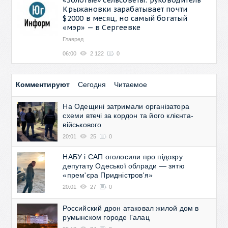
Крыжановки зарабатывает почти
$2000 в месяц, но самый богатый
«мэр» — в Сергеевке
Главред
06:00
2 122
0
Комментируют
Сегодня
Читаемое
На Одещині затримали організатора
схеми втечі за кордон та його клієнта-
військового
20:01
25
0
НАБУ і САП оголосили про підозру
депутату Одеської облради — зятю
«прем'єра Придністров'я»
20:01
27
0
Российский дрон атаковал жилой дом в
румынском городе Галац