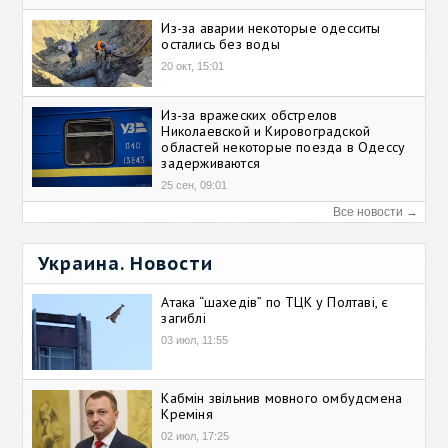
Из-за аварии некоторые одесситы
остались без воды
20 окт, 15:01
Из-за вражеских обстрелов
Николаевской и Кировоградской
областей некоторые поезда в Одессу
задерживаются
25 сен, 09:01
Все новости →
Украина. Новости
Атака “шахедів” по ТЦК у Полтаві, є
загиблі
03 июл, 11:55
Кабмін звільнив мовного омбудсмена
Креміня
02 июл, 17:25