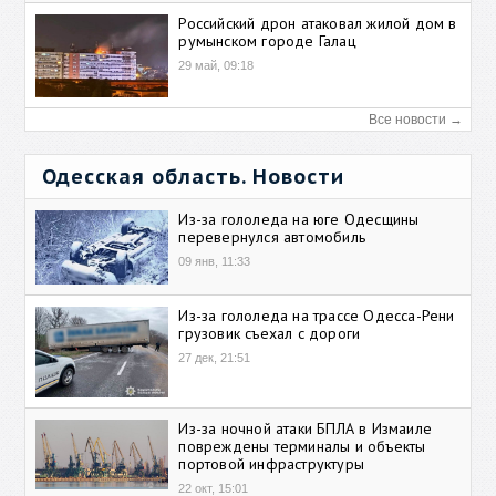
Российский дрон атаковал жилой дом в
румынском городе Галац
29 май, 09:18
Все новости →
Одесская область. Новости
Из-за гололеда на юге Одесщины
перевернулся автомобиль
09 янв, 11:33
Из-за гололеда на трассе Одесса-Рени
грузовик съехал с дороги
27 дек, 21:51
Из-за ночной атаки БПЛА в Измаиле
повреждены терминалы и объекты
портовой инфраструктуры
22 окт, 15:01