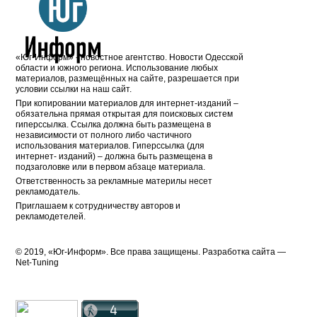
«Юг-Информ» - новостное агентство. Новости Одесской
области и южного региона. Использование любых
материалов, размещённых на сайте, разрешается при
условии ссылки на наш сайт.
При копировании материалов для интернет-изданий –
обязательна прямая открытая для поисковых систем
гиперссылка. Ссылка должна быть размещена в
независимости от полного либо частичного
использования материалов. Гиперссылка (для
интернет- изданий) – должна быть размещена в
подзаголовке или в первом абзаце материала.
Ответственность за рекламные материлы несет
рекламодатель.
Приглашаем к сотрудничеству авторов и
рекламодетелей.
© 2019, «Юг-Информ». Все права защищены. Разработка cайта —
Net-Tuning