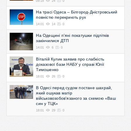
09:18
24
0
На трасі Одеса – Білгород-Дністровський
повністю перекриють рух
14:01
14
0
На Одещині п'яні покатушки підлітків
закінчилися ДТП
14:01
6
0
Віталій Кулик заявив про слабкість
доказової бази НАБУ у справі Юлії
Тимошенко
18:01
26
0
В Одесі перед судом постане шахрай,
який ошукав матір
військовозобов'язаного за схемою «Ваш
син у ТЦК»
18:01
29
0