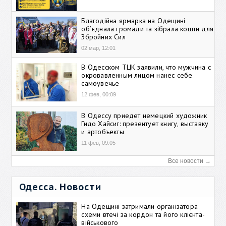
Благодійна ярмарка на Одещині
об’єднала громади та зібрала кошти для
Збройних Сил
02 мар, 12:01
В Одесском ТЦК заявили, что мужчина с
окровавленным лицом нанес себе
самоувечье
12 фев, 00:09
В Одессу приедет немецкий художник
Гидо Хайсиг: презентует книгу, выставку
и артобъекты
11 фев, 09:05
Все новости →
Одесса. Новости
На Одещині затримали організатора
схеми втечі за кордон та його клієнта-
військового