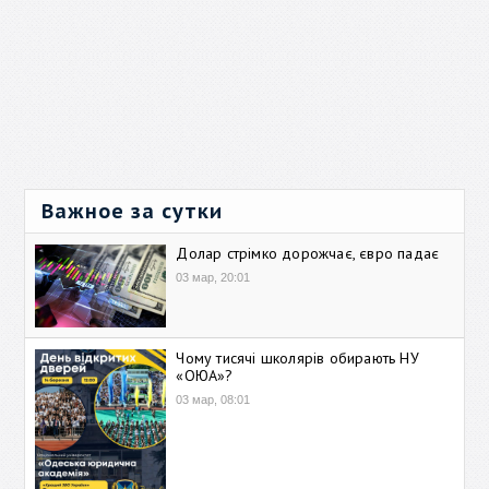
Важное за сутки
Долар стрімко дорожчає, євро падає
03 мар, 20:01
Чому тисячі школярів обирають НУ
«ОЮА»?
03 мар, 08:01