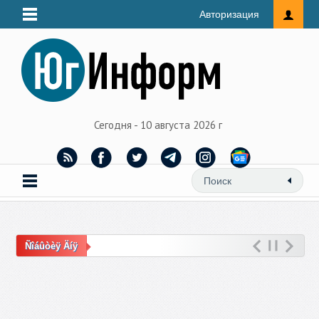
Авторизация
Сегодня - 10 августа 2026 г
Ñîáûòèÿ Äíÿ