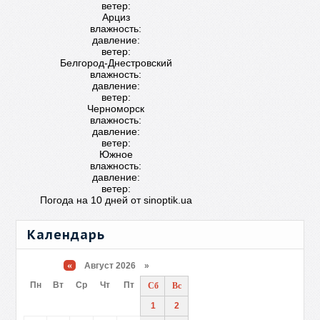
ветер:
Арциз
влажность:
давление:
ветер:
Белгород-Днестровский
влажность:
давление:
ветер:
Черноморск
влажность:
давление:
ветер:
Южное
влажность:
давление:
ветер:
Погода на 10 дней от
sinoptik.ua
Календарь
«
Август 2026 »
Пн
Вт
Ср
Чт
Пт
Сб
Вс
1
2