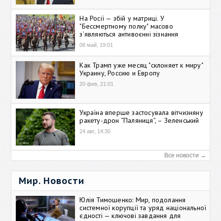
На Росії — збій у матриці. У
"Бессмертному полку" масово
зʼявляються антивоєнні зізнання
08 май, 19:01
Как Трамп уже месяц "склоняет к миру"
Украину, Россию и Европу
20 фев, 21:01
Україна вперше застосувала вітчизняну
ракету-дрон “Паляниця”, – Зеленський
24 авг, 14:30
Все новости →
Мир. Новости
Юлія Тимошенко: Мир, подолання
системної корупції та уряд національної
єдності — ключові завдання для