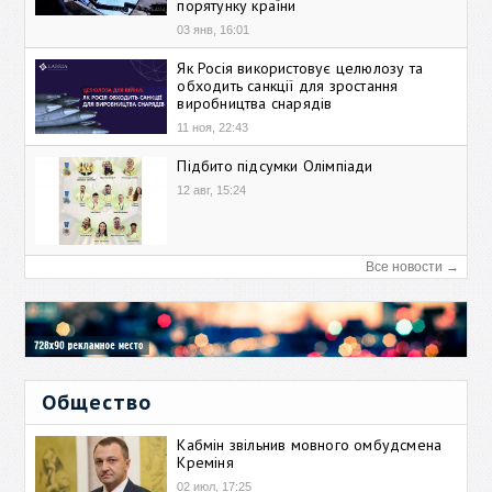
порятунку країни
03 янв, 16:01
Як Росія використовує целюлозу та
обходить санкції для зростання
виробництва снарядів
11 ноя, 22:43
Підбито підсумки Олімпіади
12 авг, 15:24
Все новости →
Общество
Кабмін звільнив мовного омбудсмена
Креміня
02 июл, 17:25