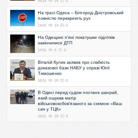
09:18
24
0
На трасі Одеса – Білгород-Дністровський
повністю перекриють рух
14:01
14
0
На Одещині п'яні покатушки підлітків
закінчилися ДТП
14:01
6
0
Віталій Кулик заявив про слабкість
доказової бази НАБУ у справі Юлії
Тимошенко
18:01
26
0
В Одесі перед судом постане шахрай,
який ошукав матір
військовозобов'язаного за схемою «Ваш
син у ТЦК»
18:01
29
0