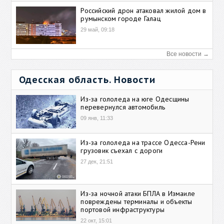
Российский дрон атаковал жилой дом в
румынском городе Галац
29 май, 09:18
Все новости →
Одесская область. Новости
Из-за гололеда на юге Одесщины
перевернулся автомобиль
09 янв, 11:33
Из-за гололеда на трассе Одесса-Рени
грузовик съехал с дороги
27 дек, 21:51
Из-за ночной атаки БПЛА в Измаиле
повреждены терминалы и объекты
портовой инфраструктуры
22 окт, 15:01