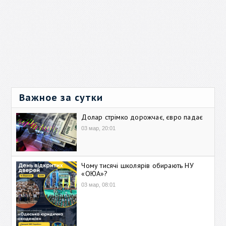
Важное за сутки
Долар стрімко дорожчає, євро падає
03 мар, 20:01
Чому тисячі школярів обирають НУ
«ОЮА»?
03 мар, 08:01