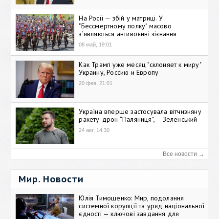
На Росії — збій у матриці. У
"Бессмертному полку" масово
зʼявляються антивоєнні зізнання
08 май, 19:01
Как Трамп уже месяц "склоняет к миру"
Украину, Россию и Европу
20 фев, 21:01
Україна вперше застосувала вітчизняну
ракету-дрон “Паляниця”, – Зеленський
24 авг, 14:30
Все новости →
Мир. Новости
Юлія Тимошенко: Мир, подолання
системної корупції та уряд національної
єдності — ключові завдання для