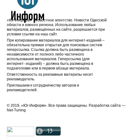
«Юг-Информ» - новостное агентство. Новости Одесской
области и южного региона. Использование любых
материалов, размещённых на сайте, разрешается при
условии ссылки на наш сайт.
При копировании материалов для интернет-изданий –
обязательна прямая открытая для поисковых систем
гиперссылка. Ссылка должна быть размещена в
независимости от полного либо частичного
использования материалов. Гиперссылка (для
интернет- изданий) – должна быть размещена в
подзаголовке или в первом абзаце материала.
Ответственность за рекламные материлы несет
рекламодатель.
Приглашаем к сотрудничеству авторов и
рекламодетелей.
© 2019, «Юг-Информ». Все права защищены. Разработка cайта —
Net-Tuning