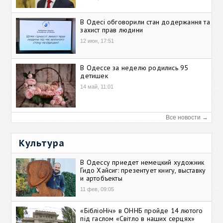
В Одесі обговорили стан додержання та
захист прав людини
12 июн, 17:51
В Одессе за неделю родились 95
детишек
14 май, 11:01
Все новости →
Культура
В Одессу приедет немецкий художник
Гидо Хайсиг: презентует книгу, выставку
и артобъекты
11 фев, 09:05
«БібліоНіч» в ОННБ пройде 14 лютого
під гаслом «Світло в наших серцях»