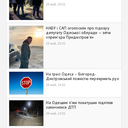
29 май, 20:01
НАБУ і САП оголосили про підозру
депутату Одеської облради — зятю
«прем'єра Придністров'я»
29 май, 20:01
На трасі Одеса – Білгород-
Дністровський повністю перекриють рух
29 май, 14:01
На Одещині п'яні покатушки підлітків
закінчилися ДТП
29 май, 14:01