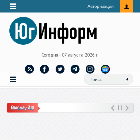
Авторизация
Сегодня - 07 августа 2026 г
Ñîáûòèÿ Äíÿ