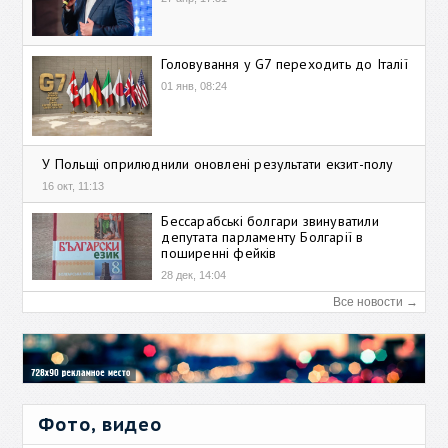
Головування у G7 переходить до Італії
01 янв, 08:24
У Польщі оприлюднили оновлені результати екзит-полу
16 окт, 11:13
Бессарабські болгари звинуватили
депутата парламенту Болгарії в
поширенні фейків
28 дек, 14:04
Все новости →
Фото, видео