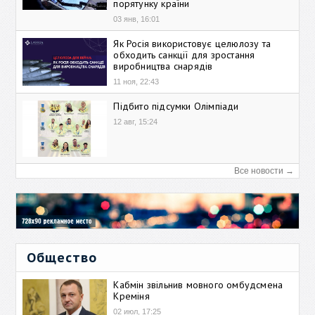
порятунку країни
03 янв, 16:01
Як Росія використовує целюлозу та
обходить санкції для зростання
виробництва снарядів
11 ноя, 22:43
Підбито підсумки Олімпіади
12 авг, 15:24
Все новости →
Общество
Кабмін звільнив мовного омбудсмена
Креміня
02 июл, 17:25