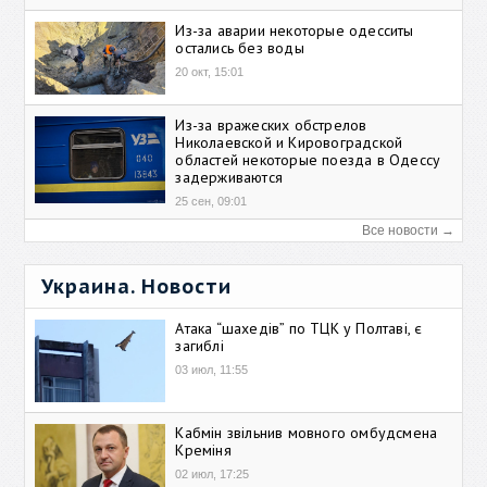
Из-за аварии некоторые одесситы
остались без воды
20 окт, 15:01
Из-за вражеских обстрелов
Николаевской и Кировоградской
областей некоторые поезда в Одессу
задерживаются
25 сен, 09:01
Все новости →
Украина. Новости
Атака “шахедів” по ТЦК у Полтаві, є
загиблі
03 июл, 11:55
Кабмін звільнив мовного омбудсмена
Креміня
02 июл, 17:25