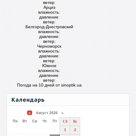
ветер:
Арциз
влажность:
давление:
ветер:
Белгород-Днестровский
влажность:
давление:
ветер:
Черноморск
влажность:
давление:
ветер:
Южное
влажность:
давление:
ветер:
Погода на 10 дней от
sinoptik.ua
Календарь
«
Август 2026 »
Пн
Вт
Ср
Чт
Пт
Сб
Вс
1
2