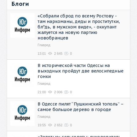
Блоги
«Собрали сброд по всему Ростову -
там наркоманы, деды и проститутки,
бл*дь, в мужском виде», - оккупант
жалуется на новую партию
новобранцев
Главред
13:01
2 645
0
В исторической части Одессы на
выходных пройдут две велосипедные
гонки
Главред
21:00
2 006
0
В Одессе пилят “Пушкинский тополь” –
самое большое дерево в городе
Главред
19:55
2 652
0
«Золотые» сельсоветы: руководитель