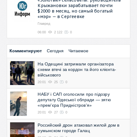
Крыжановки зарабатывает почти
$2000 в месяц, но самый богатый
«мэр» — в Сергеевке
Главред
06:00
2 122
0
Комментируют
Сегодня
Читаемое
На Одещині затримали організатора
схеми втечі за кордон та його клієнта-
військового
20:01
25
0
НАБУ і САП оголосили про підозру
депутату Одеської облради — зятю
«прем'єра Придністров'я»
20:01
27
0
Российский дрон атаковал жилой дом в
румынском городе Галац