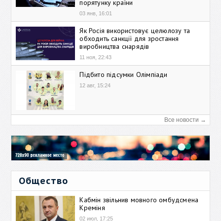
порятунку країни
03 янв, 16:01
Як Росія використовує целюлозу та
обходить санкції для зростання
виробництва снарядів
11 ноя, 22:43
Підбито підсумки Олімпіади
12 авг, 15:24
Все новости →
Общество
Кабмін звільнив мовного омбудсмена
Креміня
02 июл, 17:25