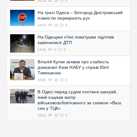
09:18
24
0
На трасі Одеса – Білгород-Дністровський
повністю перекриють рух
14:01
14
0
На Одещині п'яні покатушки підлітків
закінчилися ДТП
14:01
6
0
Віталій Кулик заявив про слабкість
доказової бази НАБУ у справі Юлії
Тимошенко
18:01
26
0
В Одесі перед судом постане шахрай,
який ошукав матір
військовозобов'язаного за схемою «Ваш
син у ТЦК»
18:01
29
0