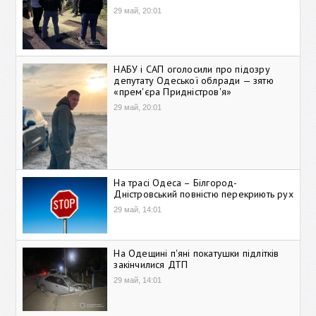
29 май, 20:01
НАБУ і САП оголосили про підозру
депутату Одеської облради — зятю
«прем'єра Придністров'я»
29 май, 20:01
На трасі Одеса – Білгород-
Дністровський повністю перекриють рух
29 май, 14:01
На Одещині п'яні покатушки підлітків
закінчилися ДТП
29 май, 14:01