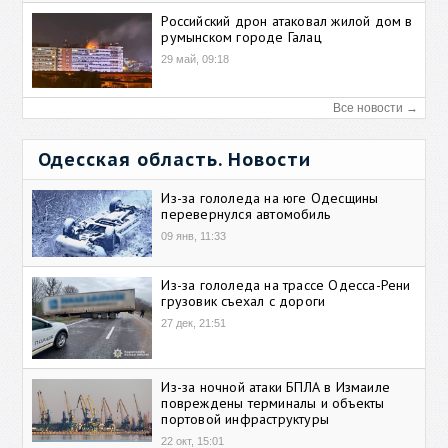
Российский дрон атаковал жилой дом в
румынском городе Галац
29 май, 09:18
Все новости →
Одесская область. Новости
Из-за гололеда на юге Одесщины
перевернулся автомобиль
09 янв, 11:33
Из-за гололеда на трассе Одесса-Рени
грузовик съехал с дороги
27 дек, 21:51
Из-за ночной атаки БПЛА в Измаиле
повреждены терминалы и объекты
портовой инфраструктуры
22 окт, 15:01