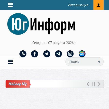
Авторизация
Сегодня - 07 августа 2026 г
Ñîáûòèÿ Äíÿ