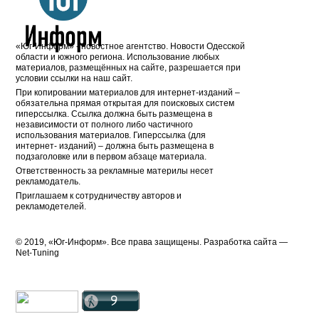
«Юг-Информ» - новостное агентство. Новости Одесской
области и южного региона. Использование любых
материалов, размещённых на сайте, разрешается при
условии ссылки на наш сайт.
При копировании материалов для интернет-изданий –
обязательна прямая открытая для поисковых систем
гиперссылка. Ссылка должна быть размещена в
независимости от полного либо частичного
использования материалов. Гиперссылка (для
интернет- изданий) – должна быть размещена в
подзаголовке или в первом абзаце материала.
Ответственность за рекламные материлы несет
рекламодатель.
Приглашаем к сотрудничеству авторов и
рекламодетелей.
© 2019, «Юг-Информ». Все права защищены. Разработка cайта —
Net-Tuning