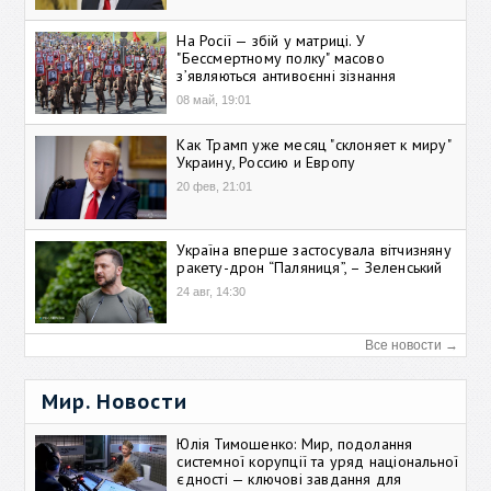
На Росії — збій у матриці. У
"Бессмертному полку" масово
зʼявляються антивоєнні зізнання
08 май, 19:01
Как Трамп уже месяц "склоняет к миру"
Украину, Россию и Европу
20 фев, 21:01
Україна вперше застосувала вітчизняну
ракету-дрон “Паляниця”, – Зеленський
24 авг, 14:30
Все новости →
Мир. Новости
Юлія Тимошенко: Мир, подолання
системної корупції та уряд національної
єдності — ключові завдання для