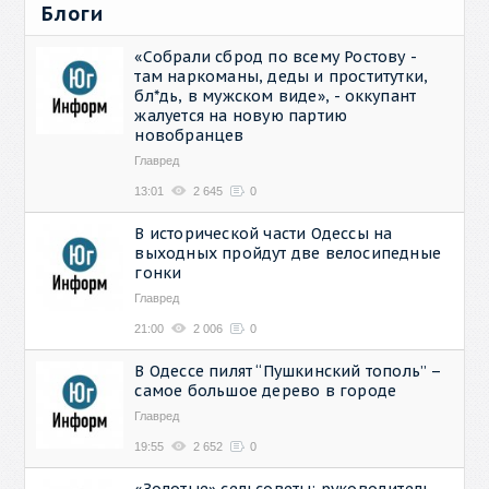
Блоги
«Собрали сброд по всему Ростову -
там наркоманы, деды и проститутки,
бл*дь, в мужском виде», - оккупант
жалуется на новую партию
новобранцев
Главред
13:01
2 645
0
В исторической части Одессы на
выходных пройдут две велосипедные
гонки
Главред
21:00
2 006
0
В Одессе пилят “Пушкинский тополь” –
самое большое дерево в городе
Главред
19:55
2 652
0
«Золотые» сельсоветы: руководитель