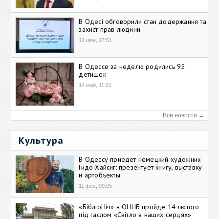
В Одесі обговорили стан додержання та
захист прав людини
12 июн, 17:51
В Одессе за неделю родились 95
детишек
14 май, 11:01
Все новости →
Культура
В Одессу приедет немецкий художник
Гидо Хайсиг: презентует книгу, выставку
и артобъекты
11 фев, 09:05
«БібліоНіч» в ОННБ пройде 14 лютого
під гаслом «Світло в наших серцях»