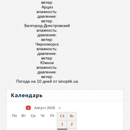
ветер:
Арциз
влажность:
давление:
ветер:
Белгород-Днестровский
влажность:
давление:
ветер:
Черноморск
влажность:
давление:
ветер:
Южное
влажность:
давление:
ветер:
Погода на 10 дней от
sinoptik.ua
Календарь
«
Август 2026 »
Пн
Вт
Ср
Чт
Пт
Сб
Вс
1
2