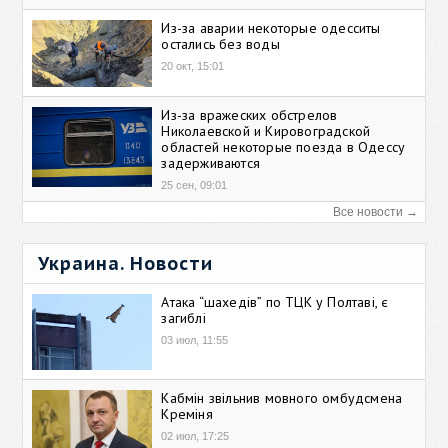
Из-за аварии некоторые одесситы
остались без воды
20 окт, 15:01
Из-за вражеских обстрелов
Николаевской и Кировоградской
областей некоторые поезда в Одессу
задерживаются
25 сен, 09:01
Все новости →
Украина. Новости
Атака “шахедів” по ТЦК у Полтаві, є
загиблі
03 июл, 11:55
Кабмін звільнив мовного омбудсмена
Креміня
02 июл, 17:25