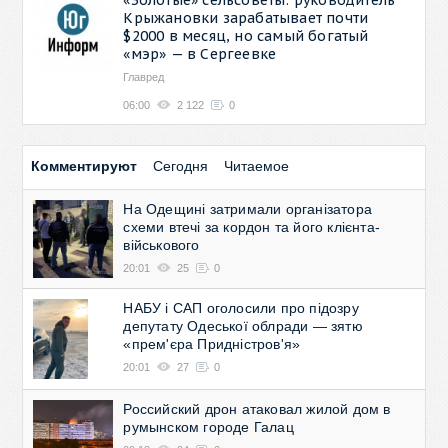
Крыжановки зарабатывает почти
$2000 в месяц, но самый богатый
«мэр» — в Сергеевке
Главред
06:00
2 122
0
Комментируют
Сегодня
Читаемое
На Одещині затримали організатора
схеми втечі за кордон та його клієнта-
військового
20:01
25
0
НАБУ і САП оголосили про підозру
депутату Одеської облради — зятю
«прем'єра Придністров'я»
20:01
27
0
Российский дрон атаковал жилой дом в
румынском городе Галац