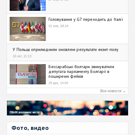
Головування у G7 переходить до Італії
01 янв, 08:24
У Польщі оприлюднили оновлені результати екзит-полу
16 окт, 11:13
Бессарабські болгари звинуватили
депутата парламенту Болгарії в
поширенні фейків
28 дек, 14:04
Все новости →
Фото, видео