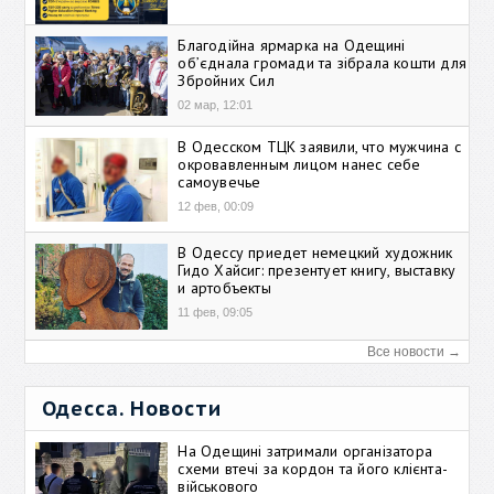
Благодійна ярмарка на Одещині
об’єднала громади та зібрала кошти для
Збройних Сил
02 мар, 12:01
В Одесском ТЦК заявили, что мужчина с
окровавленным лицом нанес себе
самоувечье
12 фев, 00:09
В Одессу приедет немецкий художник
Гидо Хайсиг: презентует книгу, выставку
и артобъекты
11 фев, 09:05
Все новости →
Одесса. Новости
На Одещині затримали організатора
схеми втечі за кордон та його клієнта-
військового