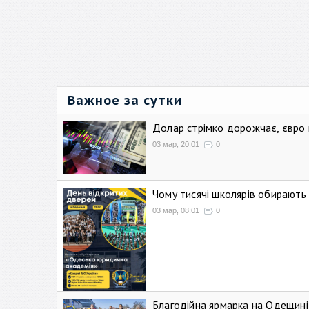
Важное за сутки
Долар стрімко дорожчає, євро
03 мар, 20:01
0
Чому тисячі школярів обирают
03 мар, 08:01
0
Благодійна ярмарка на Одещині