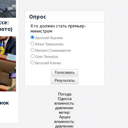
Опрос
се:
Кто должен стать премьер-
фото)
министром
Арсений Яценюк
Юлия Тимошенко
Михаил Саакашвилли
Олег Тягнибок
Виталий Кличко
Погода
Одесса
енок
влажность:
давление:
ветер:
Арциз
влажность:
давление: