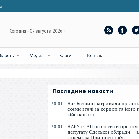
ю
Сегодня - 07 августа 2026 г
бласть
Медиа
Блоги
Контакты
Последние новости
На Одещині затримали організ
20:01
схеми втечі за кордон та його к
військового
НАБУ і САП оголосили про під
20:01
депутату Одеської облради — 
«прем'єра Придністров'я»