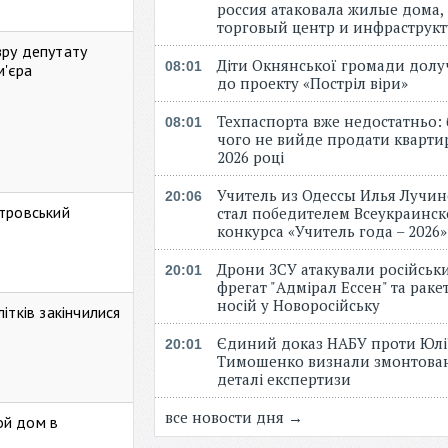
россия атаковала жилые дома,
торговый центр и инфраструк
зру депутату
Діти Окнянської громади дол
08:01
м'єра
до проекту «Постріл віри»
Техпаспорта вже недостатньо: 
08:01
чого не вийде продати кварти
2026 році
Учитель из Одессы Илья Лучи
20:06
стровський
стал победителем Всеукраинск
конкурса «Учитель года – 2026
Дрони ЗСУ атакували російськ
20:01
фрегат "Адмірал Ессен" та рак
носій у Новоросійську
ітків закінчилися
Єдиний доказ НАБУ проти Юлі
20:01
Тимошенко визнали змонтова
деталі експертизи
все новости дня →
ой дом в