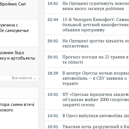
На Одещині судитимуть інжене
Збройних Сил
14:01
вини якого загинув робітник
13-й Чилдрен Кинофест: Самы
22:44
большой детский кинофестива
мужчина с
объявил программу
бе самоувечье
На Одещині зростає кількість 
20:01
екосистемах
дожник Гидо
Прогноз погоди на 25 травня в
20:01
авку и артобъекты
та області
В центре Одессы ночью взорва
18:29
автомобиль — в СБУ заявили о
Все новости →
теракте
НУ «Одеська юридична академ
14:01
об’єднала майже 2000 спортсме
тора схеми втечі
закритті сезону
ькового
В Одесі вибухнув автомобіль (
14:01
Ужасная ночь разрушений в Ки
10:01