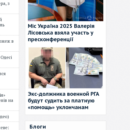
ра, з
й
ль
Міс Україна 2025 Валерія
Лісовська взяла участь у
пресконференції
пожеж в
 Одесі
лся
Экс-должника военной РГА
ія»
будут судить за платную
нів на
«помощь» уклончанам
відео)
Блоги
еве: