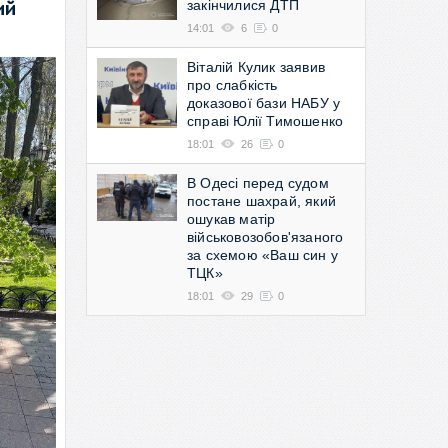
закінчилися ДТП
ий
14:01
6
0
Віталій Кулик заявив
про слабкість
доказової бази НАБУ у
справі Юлії Тимошенко
18:01
26
0
В Одесі перед судом
постане шахрай, який
ошукав матір
військовозобов'язаного
за схемою «Ваш син у
ТЦК»
18:01
29
0