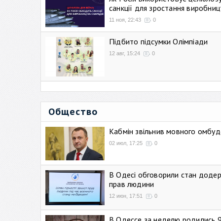
санкції для зростання виробниц
11 ноя, 22:43
0
Підбито підсумки Олімпіади
12 авг, 15:24
0
Общество
Кабмін звільнив мовного омбуд
02 июл, 17:25
0
В Одесі обговорили стан додер
прав людини
12 июн, 17:51
0
В Одессе за неделю родились 