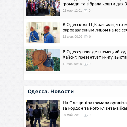
громади та зібрала кошти для 
02 мар, 12:01
0
В Одесском ТЦК заявили, что 
окровавленным лицом нанес се
12 фев, 00:09
0
В Одессу приедет немецкий ху
Хайсиг: презентует книгу, выст
11 фев, 09:05
0
Одесса. Новости
На Одещині затримали організа
за кордон та його клієнта-війс
29 май, 20:01
0