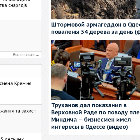
тва снарядів
Штормовой армагеддон в Одес
повалены 54 дерева за день (
Все новости →
смена Креміня
Труханов дал показания в
жання та захист
Верховной Раде по поводу пл
Миндича — бизнесмен имел
интересы в Одессе (видео)
95 детишек