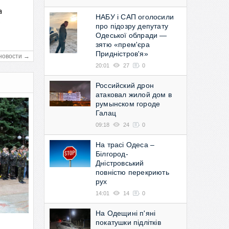
а
НАБУ і САП оголосили
в
про підозру депутату
Одеської облради —
зятю «прем'єра
Придністров'я»
новости →
20:01
27
0
Российский дрон
атаковал жилой дом в
румынском городе
Галац
09:18
24
0
На трасі Одеса –
Білгород-
Дністровський
повністю перекриють
рух
14:01
14
0
На Одещині п'яні
покатушки підлітків