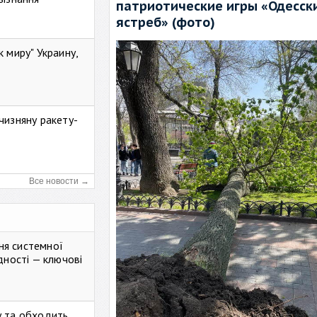
патриотические игры «Одесск
ястреб» (фото)
к миру" Украину,
чизняну ракету-
Все новости →
ня системної
дності — ключові
у та обходить