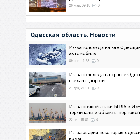
29 май, 09:18
0
Одесская область. Новости
Из-за гололеда на юге Одесщи
автомобиль
09 янв, 11:33
0
Из-за гололеда на трассе Одес
съехал с дороги
27 дек, 21:51
0
Из-за ночной атаки БПЛА в Из
терминалы и объекты портовой
22 окт, 15:01
0
Из-за аварии некоторые одесси
воды