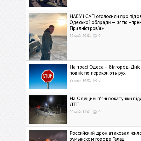
НАБУ і САП оголосили про підо
Одеської облради — зятю «пре
Придністров'я»
29 май, 20:01
0
На трасі Одеса – Білгород-Дні
повністю перекриють рух
29 май, 14:01
0
На Одещині п'яні покатушки підл
ДТП
29 май, 14:01
0
Российский дрон атаковал жил
румынском городе Галац