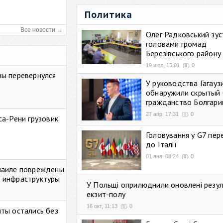
Политика
Все новости →
Олег Радковський зуст
головами громад
Березівського району
19 июл, 15:01
0
ны перевернулся
У руководства Гагауз
обнаружили скрытый 
гражданство Болгари
27 апр, 17:31
0
са-Рени грузовик
Головування у G7 пе
до Італії
01 янв, 08:24
0
маиле повреждены
 инфраструктуры
У Польщі оприлюднили оновлені резу
екзит-полу
16 окт, 11:13
0
ты остались без