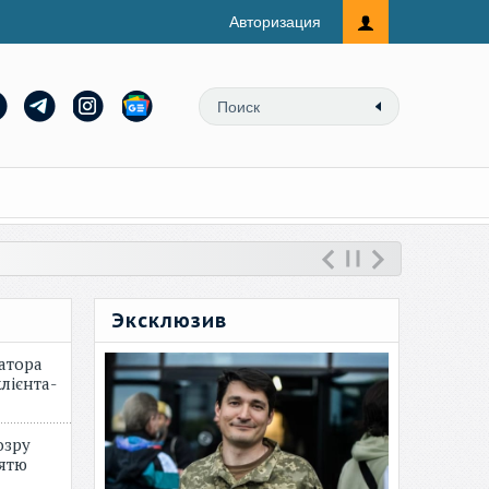
Авторизация
Эксклюзив
атора
лієнта-
озру
зятю