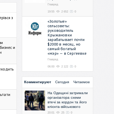
Главред
19:55
2 652
0
рівся з
«Золотые»
сельсоветы:
руководитель
Крыжановки
зарабатывает почти
ии
$2000 в месяц, но
бизнес и
самый богатый
и
«мэр» — в Сергеевке
Главред
06:00
2 122
0
реходить
Комментируют
Сегодня
Читаемое
На Одещині затримали
льтати
організатора схеми
втечі за кордон та його
клієнта-військового
20:01
25
0