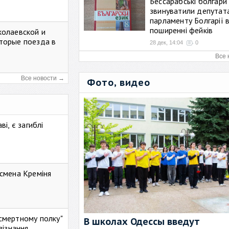
Бессарабські болгари
звинуватили депутат
парламенту Болгарії 
поширенні фейків
колаевской и
торые поезда в
28 дек, 14:04
0
Все 
Все новости →
Фото, видео
і, є загиблі
смена Креміня
ессмертному полку"
В школах Одессы введут
зізнання