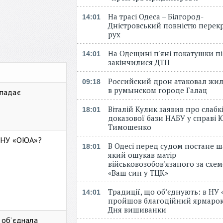
На трасі Одеса – Білгород-
14:01
Дністровський повністю перек
рух
На Одещині п'яні покатушки пі
14:01
закінчилися ДТП
Российский дрон атаковал жи
09:18
в румынском городе Галац
 падає
Віталій Кулик заявив про слабк
18:01
доказової бази НАБУ у справі Ю
Тимошенко
ь НУ «ОЮА»?
В Одесі перед судом постане ш
18:01
який ошукав матір
військовозобов'язаного за схе
«Ваш син у ТЦК»
Традиції, що об’єднують: в НУ
14:01
пройшов благодійний ярмарок
Дня вишиванки
 об’єднала