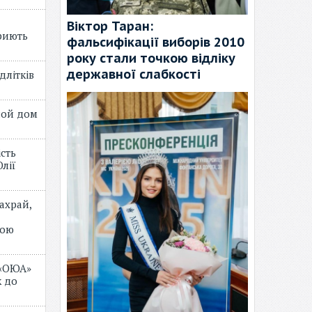
Віктор Таран:
риють
фальсифікації виборів 2010
року стали точкою відліку
державної слабкості
длітків
лой дом
ість
лії
ахрай,
мою
 «ОЮА»
 до