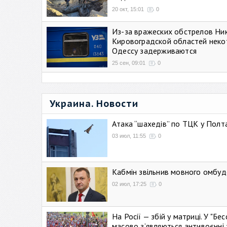
20 окт, 15:01
0
Из-за вражеских обстрелов Ни
Кировоградской областей неко
Одессу задерживаются
25 сен, 09:01
0
Украина. Новости
Атака “шахедів” по ТЦК у Полтав
03 июл, 11:55
0
Кабмін звільнив мовного омбуд
02 июл, 17:25
0
На Росії — збій у матриці. У "Б
масово зʼявляються антивоєнні 