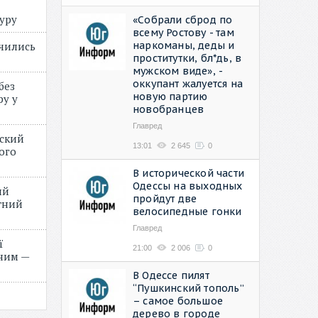
туру
«Собрали сброд по
всему Ростову - там
наркоманы, деды и
учились
проститутки, бл*дь, в
мужском виде», -
оккупант жалуется на
без
новую партию
ру у
новобранцев
Главред
нский
13:01
2 645
0
ого
»
В исторической части
Одессы на выходных
ий
пройдут две
етний
велосипедные гонки
Главред
ї
21:00
2 006
0
ним —
В Одессе пилят
“Пушкинский тополь”
– самое большое
дерево в городе