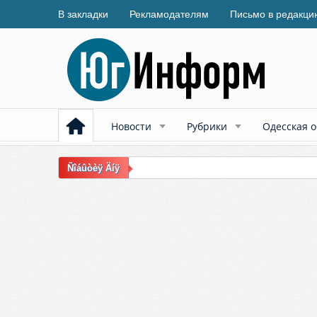
В закладки
Рекламодателям
Письмо в редакци
Новости
Рубрики
Одесская о
Ñîáûòèÿ Äíÿ