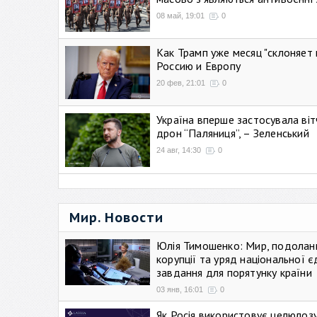
08 май, 19:01
0
Как Трамп уже месяц "склоняет 
Россию и Европу
20 фев, 21:01
0
Україна вперше застосувала віт
дрон “Паляниця”, – Зеленський
24 авг, 14:30
0
Мир. Новости
Юлія Тимошенко: Мир, подолан
корупції та уряд національної є
завдання для порятунку країни
03 янв, 16:01
0
Як Росія використовує целюлоз