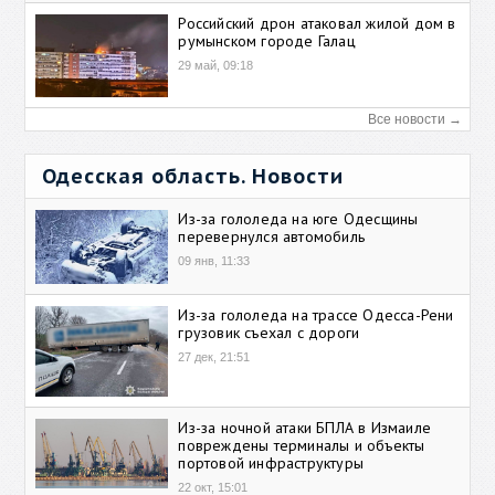
Российский дрон атаковал жилой дом в
румынском городе Галац
29 май, 09:18
Все новости →
Одесская область. Новости
Из-за гололеда на юге Одесщины
перевернулся автомобиль
09 янв, 11:33
Из-за гололеда на трассе Одесса-Рени
грузовик съехал с дороги
27 дек, 21:51
Из-за ночной атаки БПЛА в Измаиле
повреждены терминалы и объекты
портовой инфраструктуры
22 окт, 15:01