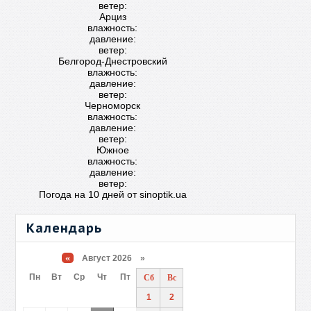
ветер:
Арциз
влажность:
давление:
ветер:
Белгород-Днестровский
влажность:
давление:
ветер:
Черноморск
влажность:
давление:
ветер:
Южное
влажность:
давление:
ветер:
Погода на 10 дней от
sinoptik.ua
Календарь
«
Август 2026 »
Пн
Вт
Ср
Чт
Пт
Сб
Вс
1
2