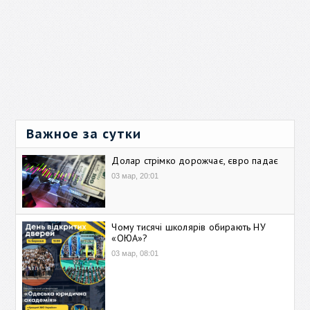
Важное за сутки
Долар стрімко дорожчає, євро падає
03 мар, 20:01
Чому тисячі школярів обирають НУ
«ОЮА»?
03 мар, 08:01