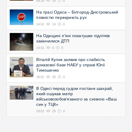
09:18
24
0
На трасі Одеса – Білгород-Дністровський
повністю перекриють рух
14:01
14
0
На Одещині п'яні покатушки підлітків
закінчилися ДТП
14:01
6
0
Віталій Кулик заявив про слабкість
доказової бази НАБУ у справі Юлії
Тимошенко
18:01
26
0
В Одесі перед судом постане шахрай,
який ошукав матір
військовозобов'язаного за схемою «Ваш
син у ТЦК»
18:01
29
0