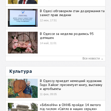
В Одесі обговорили стан додержання та
захист прав людини
12 июн, 17:51
В Одессе за неделю родились 95
детишек
14 май, 11:01
Все новости →
Культура
В Одессу приедет немецкий художник
Гидо Хайсиг: презентует книгу, выставку
и артобъекты
11 фев, 09:05
«БібліоНіч» в ОННБ пройде 14 лютого
під гаслом «Світло в наших серцях»