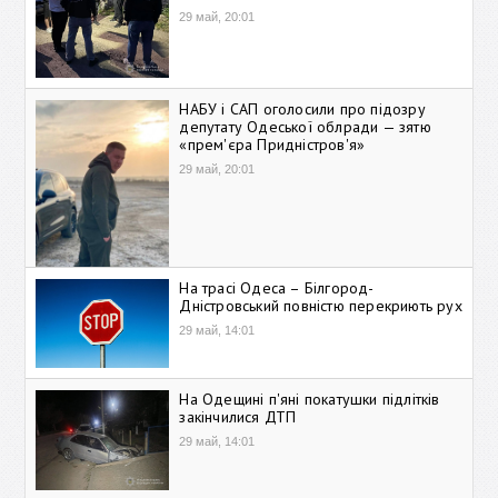
29 май, 20:01
НАБУ і САП оголосили про підозру
депутату Одеської облради — зятю
«прем'єра Придністров'я»
29 май, 20:01
На трасі Одеса – Білгород-
Дністровський повністю перекриють рух
29 май, 14:01
На Одещині п'яні покатушки підлітків
закінчилися ДТП
29 май, 14:01