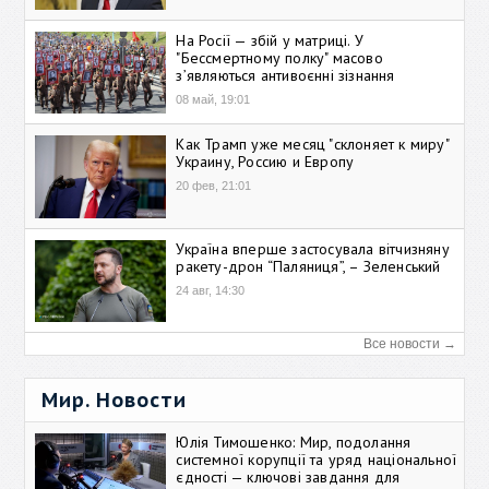
На Росії — збій у матриці. У
"Бессмертному полку" масово
зʼявляються антивоєнні зізнання
08 май, 19:01
Как Трамп уже месяц "склоняет к миру"
Украину, Россию и Европу
20 фев, 21:01
Україна вперше застосувала вітчизняну
ракету-дрон “Паляниця”, – Зеленський
24 авг, 14:30
Все новости →
Мир. Новости
Юлія Тимошенко: Мир, подолання
системної корупції та уряд національної
єдності — ключові завдання для