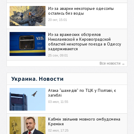
Из-за аварии некоторые одесситы
остались без воды
20 окт, 15:01
Из-за вражеских обстрелов
Николаевской и Кировоградской
областей некоторые поезда в Одессу
задерживаются
25 сен, 09:01
Все новости →
Украина. Новости
Атака “шахедів” по ТЦК у Полтаві, є
загиблі
03 июл, 11:55
Кабмін звільнив мовного омбудсмена
Креміня
02 июл, 17:25