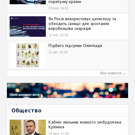
порятунку країни
03 янв, 16:01
Як Росія використовує целюлозу та
обходить санкції для зростання
виробництва снарядів
11 ноя, 22:43
Підбито підсумки Олімпіади
12 авг, 15:24
Все новости →
Общество
Кабмін звільнив мовного омбудсмена
Креміня
02 июл, 17:25