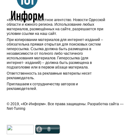
«Юг-Информ» - новостное агентство. Новости Одесской
области и южного региона. Использование любых
материалов, размещённых на сайте, разрешается при
условии ссылки на наш сайт.
При копировании материалов для интернет-изданий –
обязательна прямая открытая для поисковых систем
гиперссылка. Ссылка должна быть размещена в
независимости от полного либо частичного
использования материалов. Гиперссылка (для
интернет- изданий) – должна быть размещена в
подзаголовке или в первом абзаце материала.
Ответственность за рекламные материлы несет
рекламодатель.
Приглашаем к сотрудничеству авторов и
рекламодетелей.
© 2019, «Юг-Информ». Все права защищены. Разработка cайта —
Net-Tuning