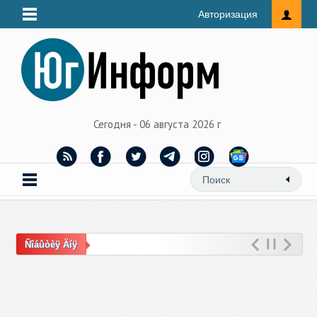
Авторизация
Сегодня - 06 августа 2026 г
Ñîáûòèÿ Äíÿ