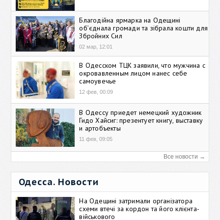
Благодійна ярмарка на Одещині
об’єднала громади та зібрала кошти для
Збройних Сил
02 мар, 12:01
В Одесском ТЦК заявили, что мужчина с
окровавленным лицом нанес себе
самоувечье
12 фев, 00:09
В Одессу приедет немецкий художник
Гидо Хайсиг: презентует книгу, выставку
и артобъекты
11 фев, 09:05
Все новости →
Одесса. Новости
На Одещині затримали організатора
схеми втечі за кордон та його клієнта-
військового