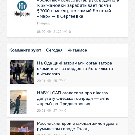
Крыжановки зарабатывает почти
$2000 в месяц, но самый богатый
«мэр» — в Сергеевке
Главред
06:00
2 122
0
Комментируют
Сегодня
Читаемое
На Одещині затримали організатора
схеми втечі за кордон та його клієнта-
військового
20:01
25
0
НАБУ і САП оголосили про підозру
депутату Одеської облради — зятю
«прем'єра Придністров'я»
20:01
27
0
Российский дрон атаковал жилой дом в
румынском городе Галац