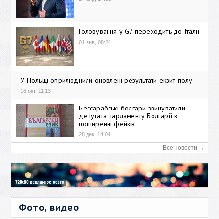
Головування у G7 переходить до Італії
01 янв, 08:24
У Польщі оприлюднили оновлені результати екзит-полу
16 окт, 11:13
Бессарабські болгари звинуватили
депутата парламенту Болгарії в
поширенні фейків
28 дек, 14:04
Все новости →
Фото, видео