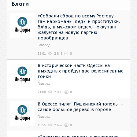
Блоги
«Собрали сброд по всему Ростову -
там наркоманы, деды и проститутки,
бл*дь, в мужском виде», - оккупант
жалуется на новую партию
новобранцев
Главред
13:01
2 645
0
В исторической части Одессы на
выходных пройдут две велосипедные
гонки
Главред
21:00
2 006
0
В Одессе пилят “Пушкинский тополь” –
самое большое дерево в городе
Главред
19:55
2 652
0
«Золотые» сельсоветы: руководитель