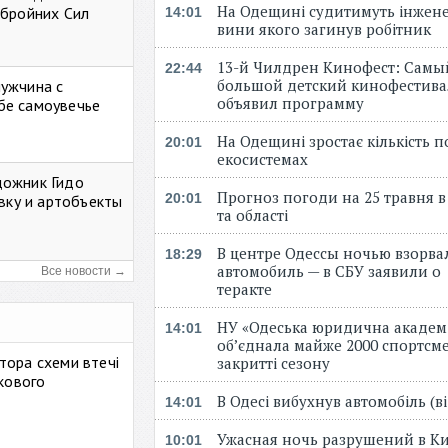
На Одещині судитимуть інжене
Збройних Сил
14:01
вини якого загинув робітник
13-й Чилдрен Кинофест: Самы
22:44
большой детский кинофестива
мужчина с
объявил программу
бе самоувечье
На Одещині зростає кількість 
20:01
екосистемах
дожник Гидо
Прогноз погоди на 25 травня в
20:01
авку и артобъекты
та області
В центре Одессы ночью взорва
18:29
автомобиль — в СБУ заявили о
Все новости →
теракте
НУ «Одеська юридична академ
14:01
об’єднала майже 2000 спортсме
тора схеми втечі
закритті сезону
ькового
В Одесі вибухнув автомобіль (
14:01
Ужасная ночь разрушений в Ки
10:01