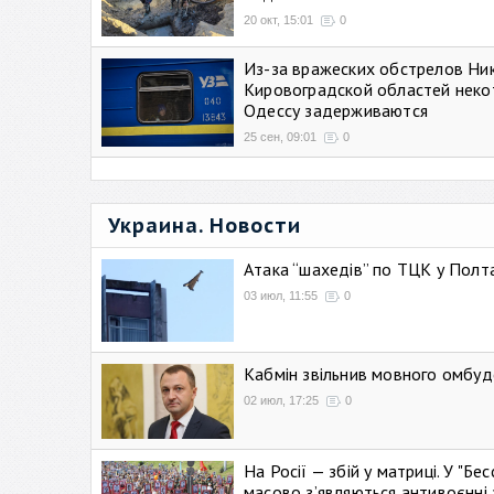
20 окт, 15:01
0
Из-за вражеских обстрелов Ни
Кировоградской областей неко
Одессу задерживаются
25 сен, 09:01
0
Украина. Новости
Атака “шахедів” по ТЦК у Полтав
03 июл, 11:55
0
Кабмін звільнив мовного омбуд
02 июл, 17:25
0
На Росії — збій у матриці. У "Б
масово зʼявляються антивоєнні 