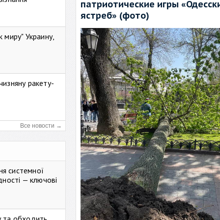
патриотические игры «Одесск
ястреб» (фото)
к миру" Украину,
чизняну ракету-
Все новости →
ня системної
дності — ключові
у та обходить