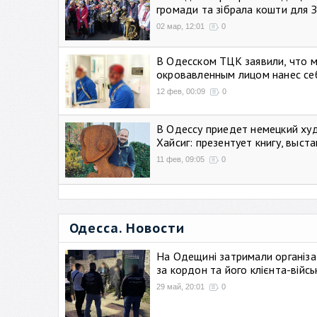
громади та зібрала кошти для 
02 мар, 12:01
0
В Одесском ТЦК заявили, что 
окровавленным лицом нанес се
12 фев, 00:09
0
В Одессу приедет немецкий ху
Хайсиг: презентует книгу, выст
11 фев, 09:05
0
Одесса. Новости
На Одещині затримали організа
за кордон та його клієнта-війс
29 май, 20:01
0