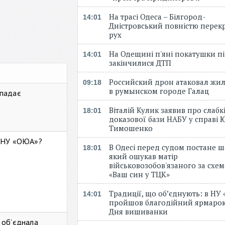
На трасі Одеса – Білгород-
14:01
Дністровський повністю перек
рух
На Одещині п'яні покатушки пі
14:01
закінчилися ДТП
Российский дрон атаковал жи
09:18
в румынском городе Галац
 падає
Віталій Кулик заявив про слабк
18:01
доказової бази НАБУ у справі Ю
Тимошенко
ь НУ «ОЮА»?
В Одесі перед судом постане ш
18:01
який ошукав матір
військовозобов'язаного за схе
«Ваш син у ТЦК»
Традиції, що об’єднують: в НУ
14:01
пройшов благодійний ярмарок
Дня вишиванки
 об’єднала