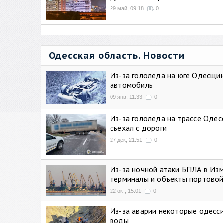
29 май, 09:18
0
Одесская область. Новости
Из-за гололеда на юге Одесщи
автомобиль
09 янв, 11:33
0
Из-за гололеда на трассе Одес
съехал с дороги
27 дек, 21:51
0
Из-за ночной атаки БПЛА в Из
терминалы и объекты портовой
22 окт, 15:01
0
Из-за аварии некоторые одесси
воды