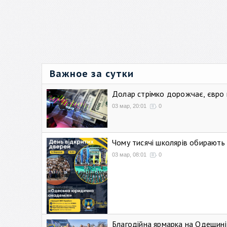
Важное за сутки
Долар стрімко дорожчає, євро
03 мар, 20:01
0
Чому тисячі школярів обирают
03 мар, 08:01
0
Благодійна ярмарка на Одещині