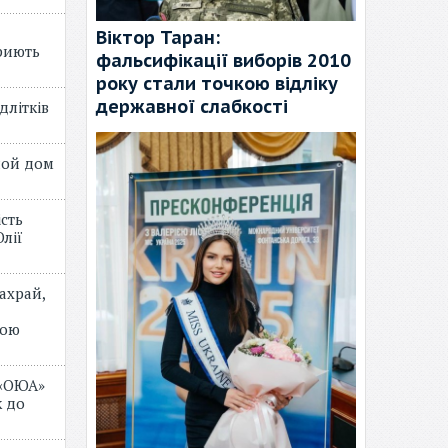
Віктор Таран:
риють
фальсифікації виборів 2010
року стали точкою відліку
державної слабкості
длітків
лой дом
ість
лії
ахрай,
мою
 «ОЮА»
 до