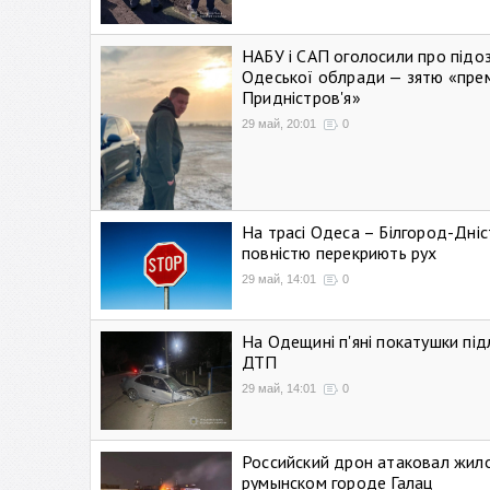
НАБУ і САП оголосили про підо
Одеської облради — зятю «пре
Придністров'я»
29 май, 20:01
0
На трасі Одеса – Білгород-Дні
повністю перекриють рух
29 май, 14:01
0
На Одещині п'яні покатушки підл
ДТП
29 май, 14:01
0
Российский дрон атаковал жил
румынском городе Галац