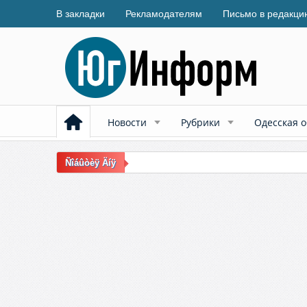
В закладки
Рекламодателям
Письмо в редакци
Новости
Рубрики
Одесская о
Ñîáûòèÿ Äíÿ