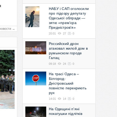
а
НАБУ і САП оголосили
в
про підозру депутату
Одеської облради —
зятю «прем'єра
Придністров'я»
новости →
20:01
27
0
Российский дрон
атаковал жилой дом в
румынском городе
Галац
09:18
24
0
На трасі Одеса –
Білгород-
Дністровський
повністю перекриють
рух
14:01
14
0
На Одещині п'яні
покатушки підлітків