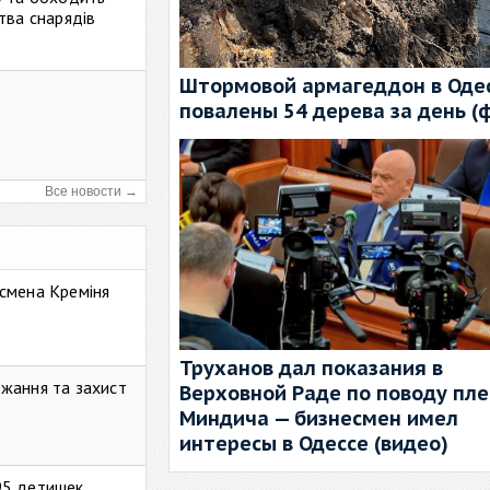
тва снарядів
Штормовой армагеддон в Одес
повалены 54 дерева за день (
Все новости →
смена Креміня
Труханов дал показания в
жання та захист
Верховной Раде по поводу пл
Миндича — бизнесмен имел
интересы в Одессе (видео)
95 детишек