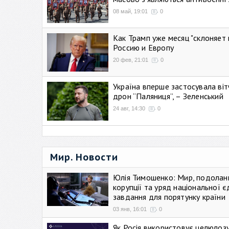
08 май, 19:01
0
Как Трамп уже месяц "склоняет 
Россию и Европу
20 фев, 21:01
0
Україна вперше застосувала віт
дрон “Паляниця”, – Зеленський
24 авг, 14:30
0
Мир. Новости
Юлія Тимошенко: Мир, подолан
корупції та уряд національної є
завдання для порятунку країни
03 янв, 16:01
0
Як Росія використовує целюлоз