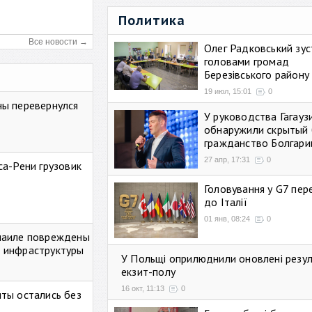
Политика
Все новости →
Олег Радковський зуст
головами громад
Березівського району
19 июл, 15:01
0
ны перевернулся
У руководства Гагауз
обнаружили скрытый 
гражданство Болгари
27 апр, 17:31
0
са-Рени грузовик
Головування у G7 пе
до Італії
01 янв, 08:24
0
маиле повреждены
 инфраструктуры
У Польщі оприлюднили оновлені резу
екзит-полу
16 окт, 11:13
0
ты остались без