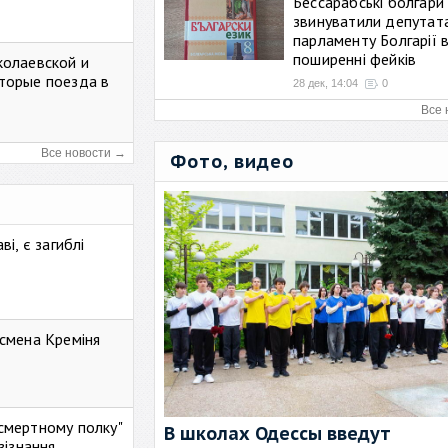
Бессарабські болгари
звинуватили депутат
парламенту Болгарії 
поширенні фейків
колаевской и
торые поезда в
28 дек, 14:04
0
Все 
Все новости →
Фото, видео
і, є загиблі
смена Креміня
ессмертному полку"
В школах Одессы введут
зізнання