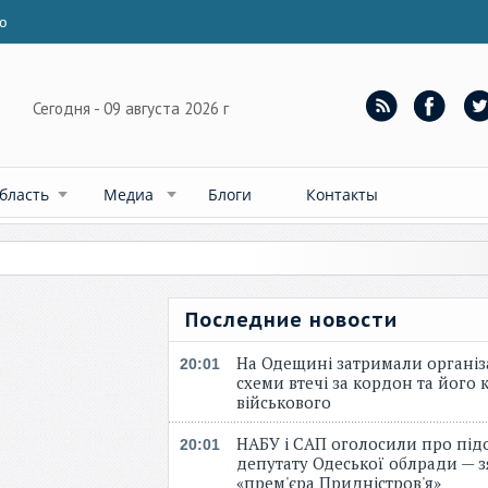
ю
Сегодня - 09 августа 2026 г
бласть
Медиа
Блоги
Контакты
Последние новости
На Одещині затримали організ
20:01
схеми втечі за кордон та його к
військового
НАБУ і САП оголосили про під
20:01
депутату Одеської облради — 
«прем'єра Придністров'я»