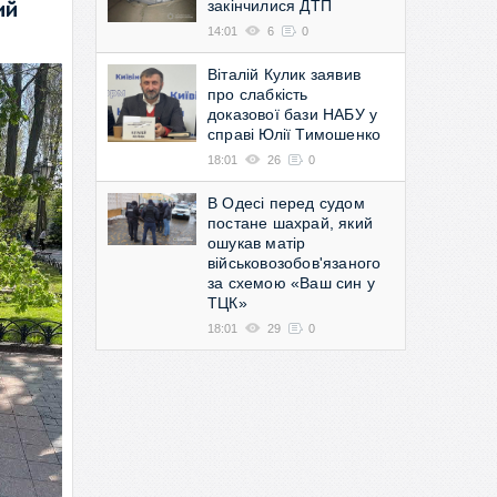
закінчилися ДТП
ий
14:01
6
0
Віталій Кулик заявив
про слабкість
доказової бази НАБУ у
справі Юлії Тимошенко
18:01
26
0
В Одесі перед судом
постане шахрай, який
ошукав матір
військовозобов'язаного
за схемою «Ваш син у
ТЦК»
18:01
29
0