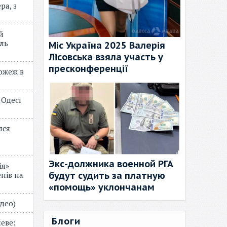
ра, з
й
ль
Міс Україна 2025 Валерія
Лісовська взяла участь у
пресконференції
пожеж в
 Одесі
лся
Экс-должника военной РГА
ія»
будут судить за платную
нів на
«помощь» уклончанам
відео)
Блоги
еве: