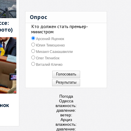
Опрос
се:
Кто должен стать премьер-
фото)
министром
Арсений Яценюк
Юлия Тимошенко
Михаил Саакашвилли
Олег Тягнибок
Виталий Кличко
Погода
Одесса
енок
влажность:
давление:
ветер:
Арциз
влажность:
давление: