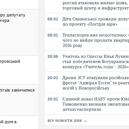
россия атаковала жилые дома,
торговый центр и инфраструк
зру депутату
Діти Окнянської громади дол
08:01
м'єра
до проекту «Постріл віри»
Техпаспорта вже недостатньо: 
08:01
чого не вийде продати кварти
2026 році
Учитель из Одессы Илья Лучи
20:06
стровський
стал победителем Всеукраинск
конкурса «Учитель года – 2026
Дрони ЗСУ атакували російськ
20:01
фрегат "Адмірал Ессен" та рак
носій у Новоросійську
ітків закінчилися
Єдиний доказ НАБУ проти Юлі
20:01
Тимошенко визнали змонтова
деталі експертизи
все новости дня →
ой дом в