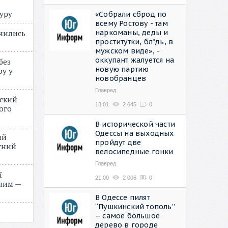
туру
«Собрали сброд по
всему Ростову - там
наркоманы, деды и
учились
проститутки, бл*дь, в
мужском виде», -
оккупант жалуется на
без
новую партию
ру у
новобранцев
Главред
нский
13:01
2 645
0
ого
»
В исторической части
Одессы на выходных
ий
пройдут две
етний
велосипедные гонки
Главред
ї
21:00
2 006
0
ним —
В Одессе пилят
“Пушкинский тополь”
– самое большое
дерево в городе