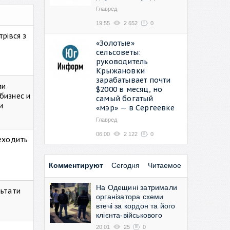
Главред
19:55
2 652
0
рівся з
«Золотые»
сельсоветы:
руководитель
Крыжановки
зарабатывает почти
ии
$2000 в месяц, но
бизнес и
самый богатый
и
«мэр» — в Сергеевке
Главред
06:00
2 122
0
реходить
Комментируют
Сегодня
Читаемое
На Одещині затримали
льтати
організатора схеми
втечі за кордон та його
клієнта-військового
20:01
25
0