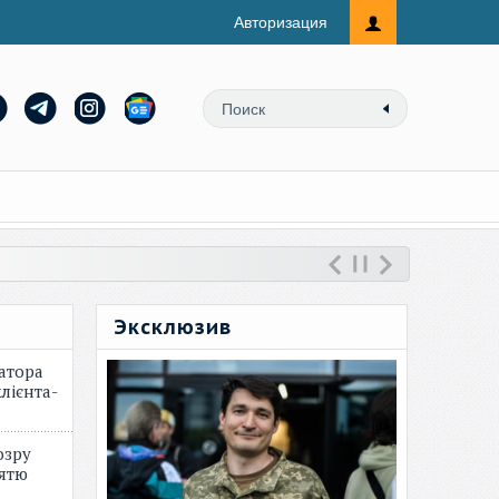
Авторизация
Эксклюзив
атора
лієнта-
озру
зятю