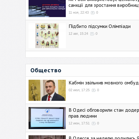
санкції для зростання виробниц
11 ноя, 22:43
0
Підбито підсумки Олімпіади
12 авг, 15:24
0
Общество
Кабмін звільнив мовного омбуд
02 июл, 17:25
0
В Одесі обговорили стан додер
прав людини
12 июн, 17:51
0
В Одессе за неделю родились 