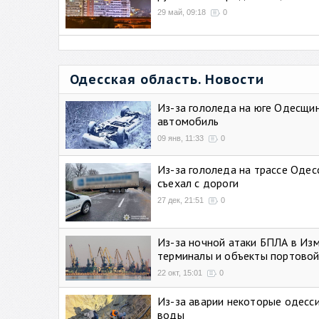
29 май, 09:18
0
Одесская область. Новости
Из-за гололеда на юге Одесщи
автомобиль
09 янв, 11:33
0
Из-за гололеда на трассе Одес
съехал с дороги
27 дек, 21:51
0
Из-за ночной атаки БПЛА в Из
терминалы и объекты портовой
22 окт, 15:01
0
Из-за аварии некоторые одесси
воды