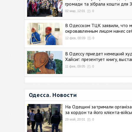
громади та зібрала кошти для 
02 мар, 12:01
0
В Одесском ТЦК заявили, что 
окровавленным лицом нанес се
12 фев, 00:09
0
В Одессу приедет немецкий ху
Хайсиг: презентует книгу, выст
11 фев, 09:05
0
Одесса. Новости
На Одещині затримали організа
за кордон та його клієнта-війс
29 май, 20:01
0