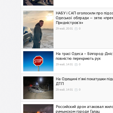
НАБУ і САП оголосили про підо
Одеської облради — зятю «пре
Придністров'я»
29 май, 20:01
0
На трасі Одеса – Білгород-Дні
повністю перекриють рух
29 май, 14:01
0
На Одещині п'яні покатушки підл
ДТП
29 май, 14:01
0
Российский дрон атаковал жил
румынском городе Галац