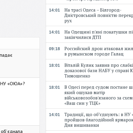
На трасі Одеса – Білгород-
14:01
Дністровський повністю перек
рух
На Одещині п'яні покатушки пі
14:01
закінчилися ДТП
Российский дрон атаковал жи
09:18
в румынском городе Галац
 падає
Віталій Кулик заявив про слабк
18:01
доказової бази НАБУ у справі Ю
Тимошенко
ь НУ «ОЮА»?
В Одесі перед судом постане ш
18:01
який ошукав матір
військовозобов'язаного за схе
«Ваш син у ТЦК»
Традиції, що об’єднують: в НУ
14:01
пройшов благодійний ярмарок
Дня вишиванки
 об’єднала