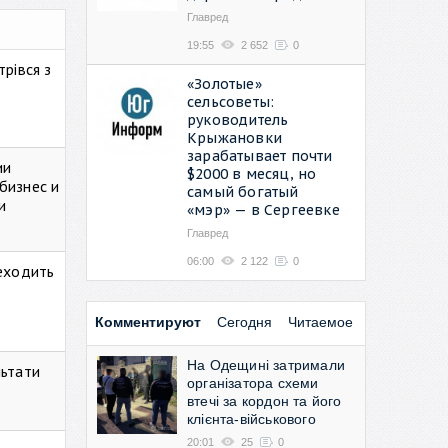
Главред
19:55
2 652
0
рівся з
«Золотые»
сельсоветы:
руководитель
Крыжановки
зарабатывает почти
ии
$2000 в месяц, но
бизнес и
самый богатый
и
«мэр» — в Сергеевке
Главред
06:00
2 122
0
реходить
Комментируют
Сегодня
Читаемое
На Одещині затримали
льтати
організатора схеми
втечі за кордон та його
клієнта-військового
20:01
25
0