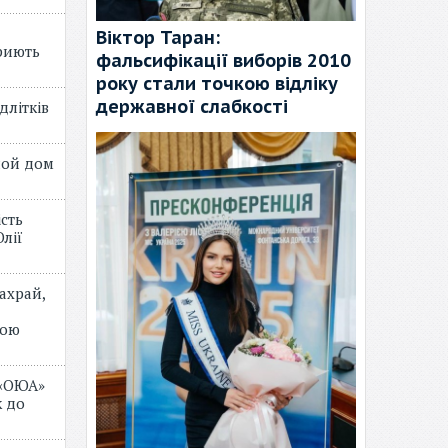
Віктор Таран:
риють
фальсифікації виборів 2010
року стали точкою відліку
державної слабкості
длітків
лой дом
ість
лії
ахрай,
мою
 «ОЮА»
 до