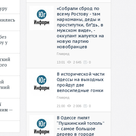
туру
«Собрали сброд по
всему Ростову - там
наркоманы, деды и
учились
проститутки, бл*дь, в
мужском виде», -
оккупант жалуется на
без
новую партию
ру у
новобранцев
Главред
нский
13:01
2 645
0
ого
»
В исторической части
Одессы на выходных
ий
пройдут две
етний
велосипедные гонки
Главред
ї
21:00
2 006
0
ним —
В Одессе пилят
“Пушкинский тополь”
– самое большое
дерево в городе