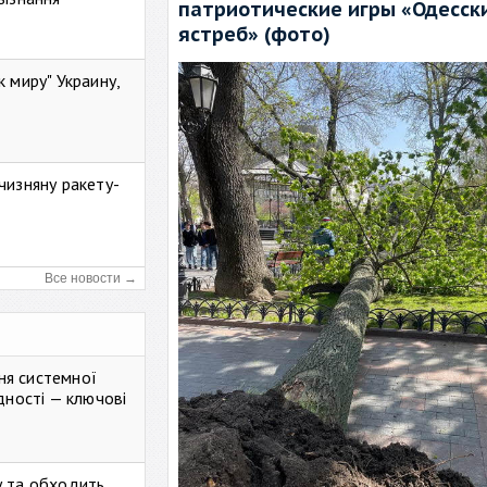
патриотические игры «Одесск
ястреб» (фото)
к миру" Украину,
чизняну ракету-
Все новости →
ня системної
дності — ключові
у та обходить