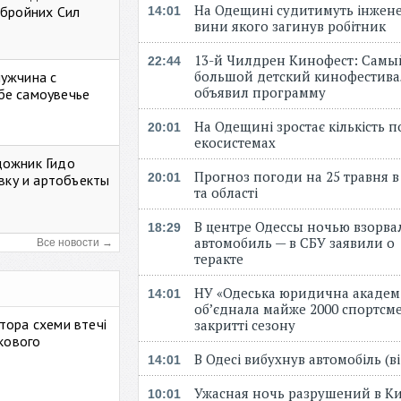
На Одещині судитимуть інжене
Збройних Сил
14:01
вини якого загинув робітник
13-й Чилдрен Кинофест: Самы
22:44
большой детский кинофестива
мужчина с
объявил программу
бе самоувечье
На Одещині зростає кількість 
20:01
екосистемах
дожник Гидо
Прогноз погоди на 25 травня в
20:01
авку и артобъекты
та області
В центре Одессы ночью взорва
18:29
автомобиль — в СБУ заявили о
Все новости →
теракте
НУ «Одеська юридична академ
14:01
об’єднала майже 2000 спортсме
тора схеми втечі
закритті сезону
ькового
В Одесі вибухнув автомобіль (
14:01
Ужасная ночь разрушений в Ки
10:01