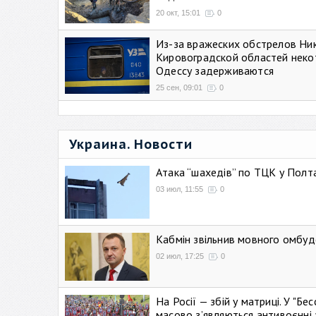
20 окт, 15:01
0
Из-за вражеских обстрелов Ни
Кировоградской областей неко
Одессу задерживаются
25 сен, 09:01
0
Украина. Новости
Атака “шахедів” по ТЦК у Полтав
03 июл, 11:55
0
Кабмін звільнив мовного омбуд
02 июл, 17:25
0
На Росії — збій у матриці. У "Б
масово зʼявляються антивоєнні 