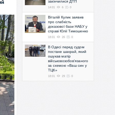
закінчилися ДТП
ий
14:01
6
0
Віталій Кулик заявив
про слабкість
доказової бази НАБУ у
справі Юлії Тимошенко
18:01
26
0
В Одесі перед судом
постане шахрай, який
ошукав матір
військовозобов'язаного
за схемою «Ваш син у
ТЦК»
18:01
29
0