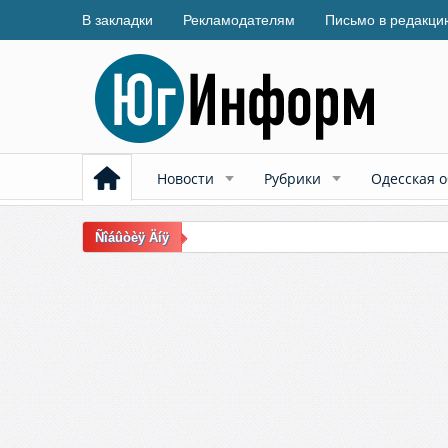
В закладки
Рекламодателям
Письмо в редакци
Новости
Рубрики
Одесская о
Ñîáûòèÿ Äíÿ