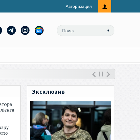
Авторизация
Эксклюзив
атора
лієнта-
озру
зятю