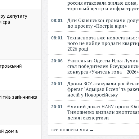
россия атаковала жилые дома,
торговый центр и инфраструк
зру депутату
Діти Окнянської громади дол
08:01
м'єра
до проекту «Постріл віри»
Техпаспорта вже недостатньо: 
08:01
чого не вийде продати кварти
2026 році
Учитель из Одессы Илья Лучи
20:06
стровський
стал победителем Всеукраинск
конкурса «Учитель года – 2026
Дрони ЗСУ атакували російськ
20:01
фрегат "Адмірал Ессен" та рак
носій у Новоросійську
ітків закінчилися
Єдиний доказ НАБУ проти Юлі
20:01
Тимошенко визнали змонтова
деталі експертизи
все новости дня →
ой дом в