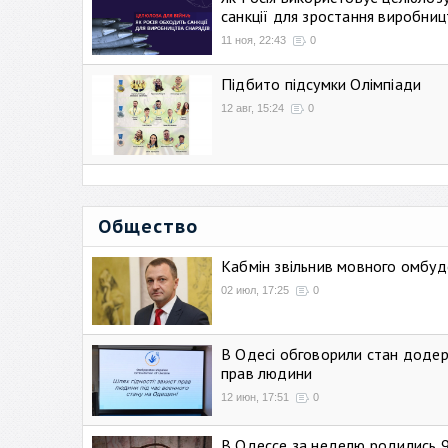
санкції для зростання виробниц
11 ноя, 22:43
0
Підбито підсумки Олімпіади
12 авг, 15:24
0
Общество
Кабмін звільнив мовного омбуд
02 июл, 17:25
0
В Одесі обговорили стан додер
прав людини
12 июн, 17:51
0
В Одессе за неделю родились 