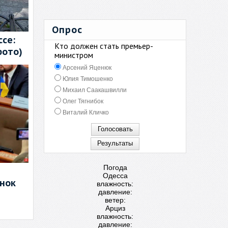
Опрос
се:
Кто должен стать премьер-
фото)
министром
Арсений Яценюк
Юлия Тимошенко
Михаил Саакашвилли
Олег Тягнибок
Виталий Кличко
Погода
Одесса
енок
влажность:
давление:
ветер:
Арциз
влажность:
давление: