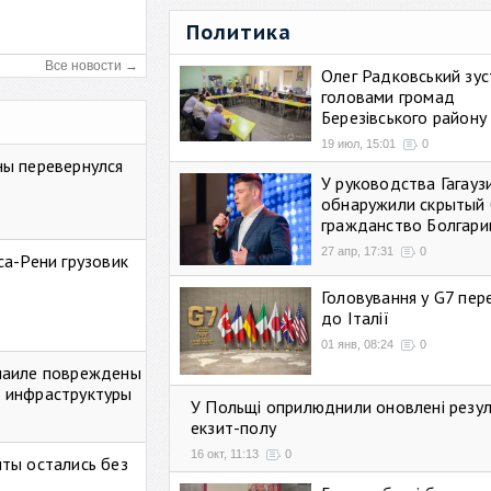
Политика
Все новости →
Олег Радковський зуст
головами громад
Березівського району
19 июл, 15:01
0
ны перевернулся
У руководства Гагауз
обнаружили скрытый 
гражданство Болгари
27 апр, 17:31
0
са-Рени грузовик
Головування у G7 пе
до Італії
01 янв, 08:24
0
маиле повреждены
 инфраструктуры
У Польщі оприлюднили оновлені резу
екзит-полу
16 окт, 11:13
0
ты остались без