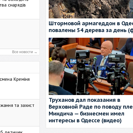
тва снарядів
Штормовой армагеддон в Одес
повалены 54 дерева за день (
Все новости →
смена Креміня
Труханов дал показания в
жання та захист
Верховной Раде по поводу пл
Миндича — бизнесмен имел
интересы в Одессе (видео)
95 детишек