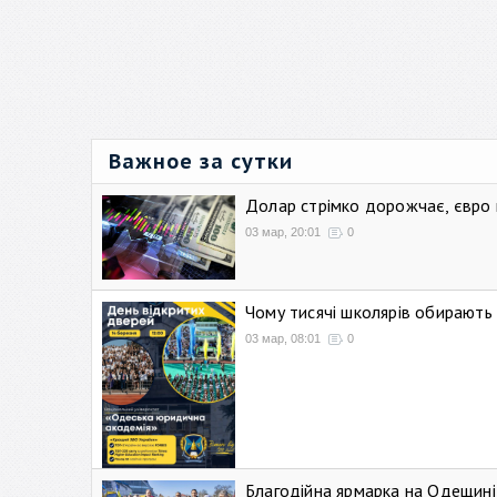
Важное за сутки
Долар стрімко дорожчає, євро
03 мар, 20:01
0
Чому тисячі школярів обирают
03 мар, 08:01
0
Благодійна ярмарка на Одещині