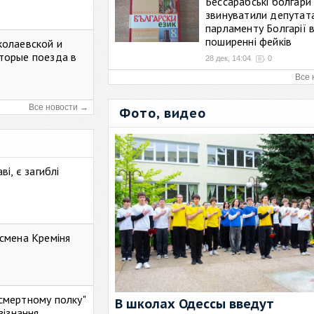
Бессарабські болгари
звинуватили депутат
парламенту Болгарії 
поширенні фейків
колаевской и
торые поезда в
28 дек, 14:04
0
Все 
Все новости →
Фото, видео
і, є загиблі
смена Креміня
ессмертному полку"
В школах Одессы введут
зізнання