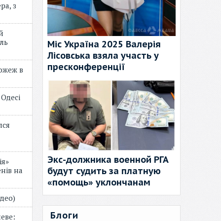
ра, з
й
ль
Міс Україна 2025 Валерія
Лісовська взяла участь у
пресконференції
пожеж в
 Одесі
лся
Экс-должника военной РГА
ія»
будут судить за платную
нів на
«помощь» уклончанам
відео)
Блоги
еве: