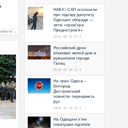
а
НАБУ і САП оголосили
в
про підозру депутату
Одеської облради —
зятю «прем'єра
Придністров'я»
новости →
20:01
27
0
Российский дрон
атаковал жилой дом в
румынском городе
Галац
09:18
24
0
На трасі Одеса –
Білгород-
Дністровський
повністю перекриють
рух
14:01
14
0
На Одещині п'яні
покатушки підлітків