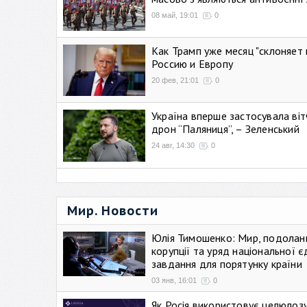
08 май, 19:01
0
Как Трамп уже месяц "склоняет 
Россию и Европу
20 фев, 21:01
0
Україна вперше застосувала віт
дрон “Паляниця”, – Зеленський
24 авг, 14:30
0
Мир. Новости
Юлія Тимошенко: Мир, подолан
корупції та уряд національної є
завдання для порятунку країни
03 янв, 16:01
0
Як Росія використовує целюлоз