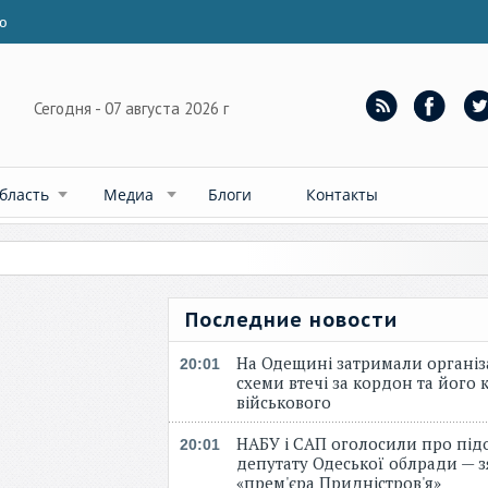
ю
Сегодня - 07 августа 2026 г
бласть
Медиа
Блоги
Контакты
Последние новости
На Одещині затримали організ
20:01
схеми втечі за кордон та його к
військового
НАБУ і САП оголосили про під
20:01
депутату Одеської облради — 
«прем'єра Придністров'я»