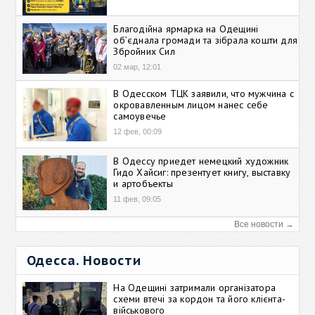
Благодійна ярмарка на Одещині
об’єднала громади та зібрала кошти для
Збройних Сил
02 мар, 12:01
В Одесском ТЦК заявили, что мужчина с
окровавленным лицом нанес себе
самоувечье
12 фев, 00:09
В Одессу приедет немецкий художник
Гидо Хайсиг: презентует книгу, выставку
и артобъекты
11 фев, 09:05
Все новости →
Одесса. Новости
На Одещині затримали організатора
схеми втечі за кордон та його клієнта-
військового