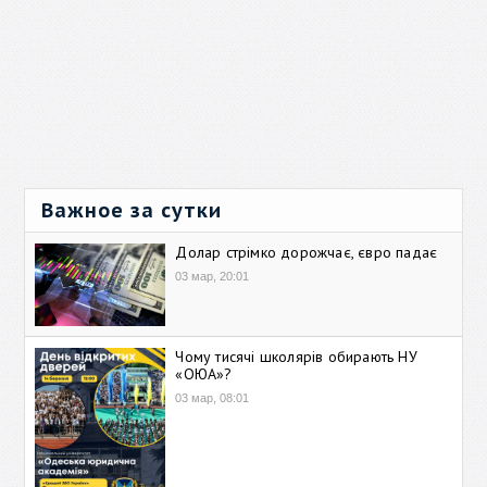
Важное за сутки
Долар стрімко дорожчає, євро падає
03 мар, 20:01
Чому тисячі школярів обирають НУ
«ОЮА»?
03 мар, 08:01