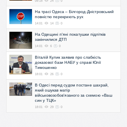
09:18
24
0
На трасі Одеса – Білгород-Дністровський
повністю перекриють рух
14:01
14
0
На Одещині п'яні покатушки підлітків
закінчилися ДТП
14:01
6
0
Віталій Кулик заявив про слабкість
доказової бази НАБУ у справі Юлії
Тимошенко
18:01
26
0
В Одесі перед судом постане шахрай,
який ошукав матір
військовозобов'язаного за схемою «Ваш
син у ТЦК»
18:01
29
0