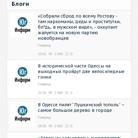
Блоги
«Собрали сброд по всему Ростову -
там наркоманы, деды и проститутки,
бл*дь, в мужском виде», - оккупант
жалуется на новую партию
новобранцев
Главред
13:01
2 645
0
В исторической части Одессы на
выходных пройдут две велосипедные
гонки
Главред
21:00
2 006
0
В Одессе пилят “Пушкинский тополь” –
самое большое дерево в городе
Главред
19:55
2 652
0
«Золотые» сельсоветы: руководитель