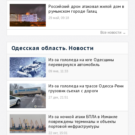
Российский дрон атаковал жилой дом в
румынском городе Галац
29 май, 09:18
Все новости →
Одесская область. Новости
Из-за гололеда на юге Одесщины
перевернулся автомобиль
09 янв, 11:33
Из-за гололеда на трассе Одесса-Рени
грузовик съехал с дороги
27 дек, 21:51
Из-за ночной атаки БПЛА в Измаиле
повреждены терминалы и объекты
портовой инфраструктуры
22 окт, 15:01