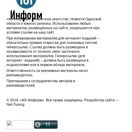
«Юг-Информ» - новостное агентство. Новости Одесской
области и южного региона. Использование любых
материалов, размещённых на сайте, разрешается при
условии ссылки на наш сайт.
При копировании материалов для интернет-изданий –
обязательна прямая открытая для поисковых систем
гиперссылка. Ссылка должна быть размещена в
независимости от полного либо частичного
использования материалов. Гиперссылка (для
интернет- изданий) – должна быть размещена в
подзаголовке или в первом абзаце материала.
Ответственность за рекламные материлы несет
рекламодатель.
Приглашаем к сотрудничеству авторов и
рекламодетелей.
© 2019, «Юг-Информ». Все права защищены. Разработка cайта —
Net-Tuning