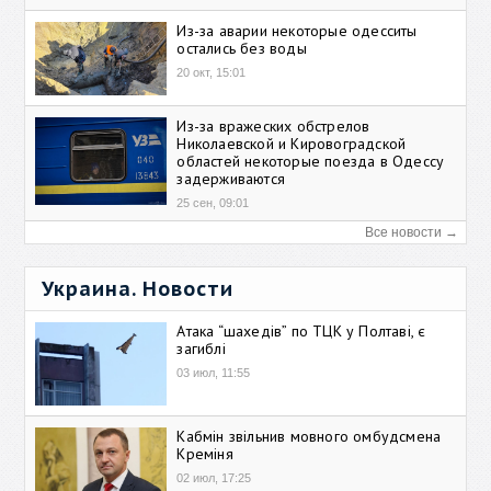
Из-за аварии некоторые одесситы
остались без воды
20 окт, 15:01
Из-за вражеских обстрелов
Николаевской и Кировоградской
областей некоторые поезда в Одессу
задерживаются
25 сен, 09:01
Все новости →
Украина. Новости
Атака “шахедів” по ТЦК у Полтаві, є
загиблі
03 июл, 11:55
Кабмін звільнив мовного омбудсмена
Креміня
02 июл, 17:25