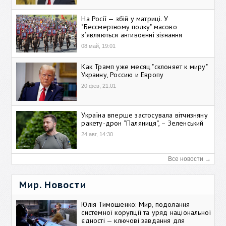
На Росії — збій у матриці. У
"Бессмертному полку" масово
зʼявляються антивоєнні зізнання
08 май, 19:01
Как Трамп уже месяц "склоняет к миру"
Украину, Россию и Европу
20 фев, 21:01
Україна вперше застосувала вітчизняну
ракету-дрон “Паляниця”, – Зеленський
24 авг, 14:30
Все новости →
Мир. Новости
Юлія Тимошенко: Мир, подолання
системної корупції та уряд національної
єдності — ключові завдання для