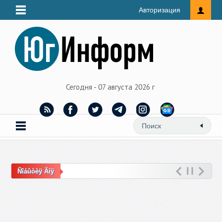
Авторизация
Сегодня - 07 августа 2026 г
Ñîáûòèÿ Äíÿ