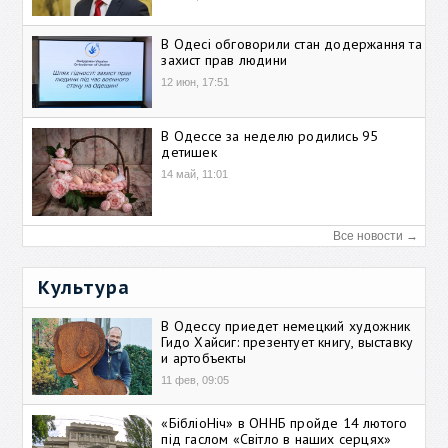
В Одесі обговорили стан додержання та
захист прав людини
12 июн, 17:51
В Одессе за неделю родились 95
детишек
14 май, 11:01
Все новости →
Культура
В Одессу приедет немецкий художник
Гидо Хайсиг: презентует книгу, выставку
и артобъекты
11 фев, 09:05
«БібліоНіч» в ОННБ пройде 14 лютого
під гаслом «Світло в наших серцях»