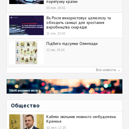
порятунку країни
03 янв, 16:01
Як Росія використовує целюлозу та
обходить санкції для зростання
виробництва снарядів
11 ноя, 22:43
Підбито підсумки Олімпіади
12 авг, 15:24
Все новости →
Общество
Кабмін звільнив мовного омбудсмена
Креміня
02 июл, 17:25