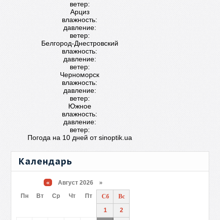
ветер:
Арциз
влажность:
давление:
ветер:
Белгород-Днестровский
влажность:
давление:
ветер:
Черноморск
влажность:
давление:
ветер:
Южное
влажность:
давление:
ветер:
Погода на 10 дней от
sinoptik.ua
Календарь
«
Август 2026 »
Пн
Вт
Ср
Чт
Пт
Сб
Вс
1
2