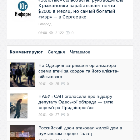
Крыжановки зарабатывает почти
$2000 в месяц, но самый богатый
«мэр» — в Сергеевке
Главред
06:00
2 122
0
Комментируют
Сегодня
Читаемое
На Одещині затримали організатора
схеми втечі за кордон та його клієнта-
військового
20:01
25
0
НАБУ і САП оголосили про підозру
депутату Одеської облради — зятю
«прем'єра Придністров'я»
20:01
27
0
Российский дрон атаковал жилой дом в
румынском городе Галац