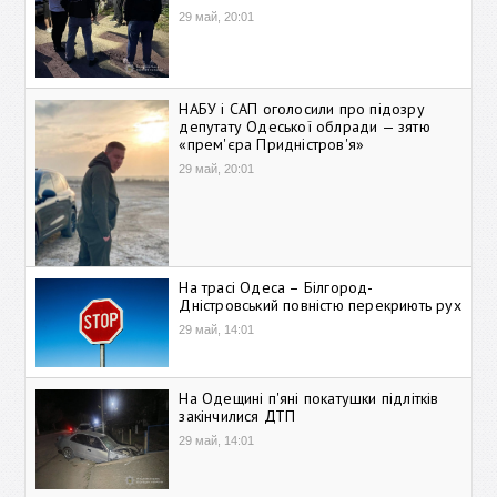
29 май, 20:01
НАБУ і САП оголосили про підозру
депутату Одеської облради — зятю
«прем'єра Придністров'я»
29 май, 20:01
На трасі Одеса – Білгород-
Дністровський повністю перекриють рух
29 май, 14:01
На Одещині п'яні покатушки підлітків
закінчилися ДТП
29 май, 14:01