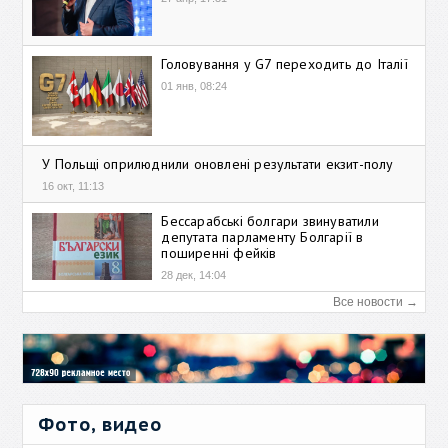
Головування у G7 переходить до Італії
01 янв, 08:24
У Польщі оприлюднили оновлені результати екзит-полу
16 окт, 11:13
Бессарабські болгари звинуватили
депутата парламенту Болгарії в
поширенні фейків
28 дек, 14:04
Все новости →
Фото, видео