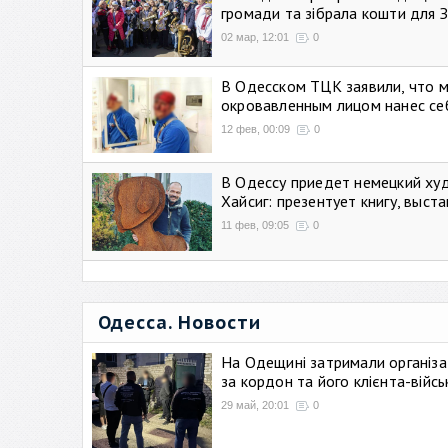
громади та зібрала кошти для 
02 мар, 12:01
0
В Одесском ТЦК заявили, что 
окровавленным лицом нанес се
12 фев, 00:09
0
В Одессу приедет немецкий ху
Хайсиг: презентует книгу, выст
11 фев, 09:05
0
Одесса. Новости
На Одещині затримали організа
за кордон та його клієнта-війс
29 май, 20:01
0