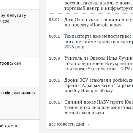
россия атаковала жилые дома,
торговый центр и инфраструк
зру депутату
Діти Окнянської громади дол
08:01
м'єра
до проекту «Постріл віри»
Техпаспорта вже недостатньо: 
08:01
чого не вийде продати кварти
2026 році
Учитель из Одессы Илья Лучи
20:06
стровський
стал победителем Всеукраинск
конкурса «Учитель года – 2026
Дрони ЗСУ атакували російськ
20:01
фрегат "Адмірал Ессен" та рак
носій у Новоросійську
ітків закінчилися
Єдиний доказ НАБУ проти Юлі
20:01
Тимошенко визнали змонтова
деталі експертизи
все новости дня →
ой дом в