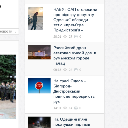
а
НАБУ і САП оголосили
в
про підозру депутату
Одеської облради —
зятю «прем'єра
Придністров'я»
новости →
20:01
27
0
Российский дрон
атаковал жилой дом в
румынском городе
Галац
09:18
24
0
На трасі Одеса –
Білгород-
Дністровський
повністю перекриють
рух
14:01
14
0
На Одещині п'яні
покатушки підлітків