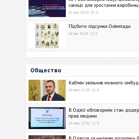
санкції для зростання виробниц
11 ноя, 22:43
0
Підбито підсумки Олімпіади
12 авг, 15:24
0
Общество
Кабмін звільнив мовного омбуд
02 июл, 17:25
0
В Одесі обговорили стан додер
прав людини
12 июн, 17:51
0
В Одессе за неделю родились 