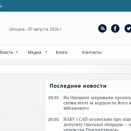
ю
Сегодня - 07 августа 2026 г
бласть
Медиа
Блоги
Контакты
Последние новости
На Одещині затримали організ
20:01
схеми втечі за кордон та його к
військового
НАБУ і САП оголосили про під
20:01
депутату Одеської облради — 
«прем'єра Придністров'я»