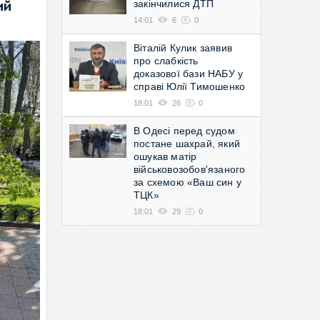
закінчилися ДТП
ий
14:01
6
0
Віталій Кулик заявив
про слабкість
доказової бази НАБУ у
справі Юлії Тимошенко
18:01
26
0
В Одесі перед судом
постане шахрай, який
ошукав матір
військовозобов'язаного
за схемою «Ваш син у
ТЦК»
18:01
29
0