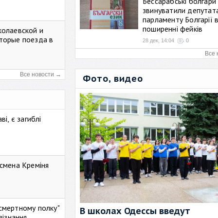
Бессарабські болгари
звинуватили депутат
парламенту Болгарії 
поширенні фейків
колаевской и
торые поезда в
28 дек, 14:04
0
Все 
Все новости →
Фото, видео
і, є загиблі
смена Креміня
ессмертному полку"
В школах Одессы введут
зізнання