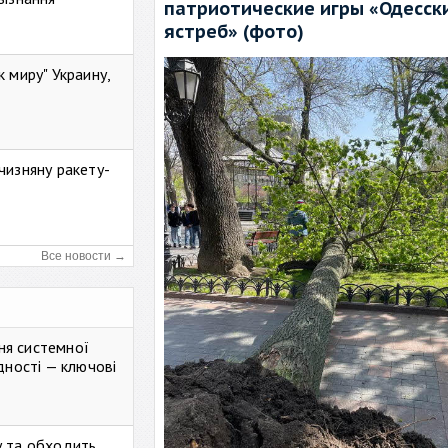
патриотические игры «Одесск
ястреб» (фото)
к миру" Украину,
чизняну ракету-
Все новости →
ня системної
дності — ключові
у та обходить