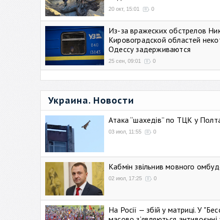
20 окт, 15:01
0
Из-за вражеских обстрелов Ни
Кировоградской областей неко
Одессу задерживаются
25 сен, 09:01
0
Украина. Новости
Атака “шахедів” по ТЦК у Полтав
03 июл, 11:55
0
Кабмін звільнив мовного омбуд
02 июл, 17:25
0
На Росії — збій у матриці. У "Б
масово зʼявляються антивоєнні 