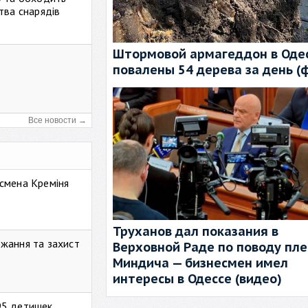
тва снарядів
Штормовой армагеддон в Одес
повалены 54 дерева за день (
Все новости →
смена Креміня
Труханов дал показания в
жання та захист
Верховной Раде по поводу пл
Миндича — бизнесмен имел
интересы в Одессе (видео)
95 детишек