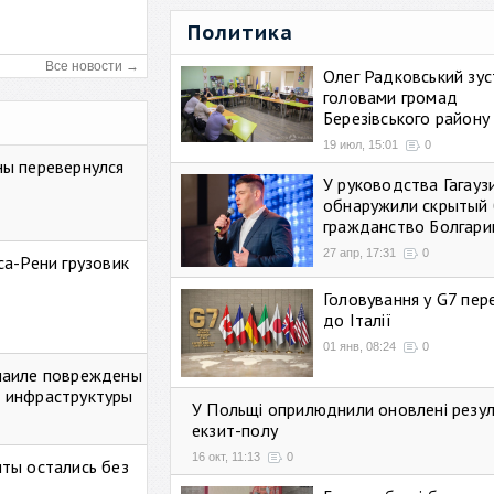
Политика
Все новости →
Олег Радковський зуст
головами громад
Березівського району
19 июл, 15:01
0
ны перевернулся
У руководства Гагауз
обнаружили скрытый 
гражданство Болгари
27 апр, 17:31
0
са-Рени грузовик
Головування у G7 пе
до Італії
01 янв, 08:24
0
маиле повреждены
 инфраструктуры
У Польщі оприлюднили оновлені резу
екзит-полу
16 окт, 11:13
0
ты остались без