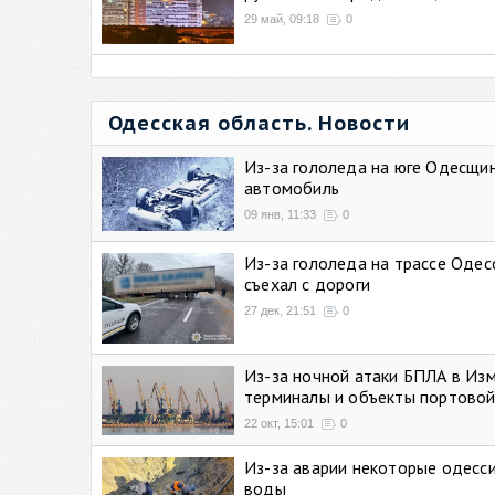
29 май, 09:18
0
Одесская область. Новости
Из-за гололеда на юге Одесщи
автомобиль
09 янв, 11:33
0
Из-за гололеда на трассе Одес
съехал с дороги
27 дек, 21:51
0
Из-за ночной атаки БПЛА в Из
терминалы и объекты портовой
22 окт, 15:01
0
Из-за аварии некоторые одесси
воды