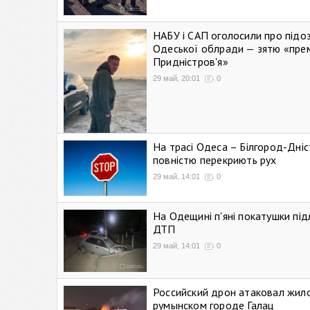
НАБУ і САП оголосили про підо
Одеської облради — зятю «пре
Придністров'я»
29 май, 20:01
0
На трасі Одеса – Білгород-Дні
повністю перекриють рух
29 май, 14:01
0
На Одещині п'яні покатушки підл
ДТП
29 май, 14:01
0
Российский дрон атаковал жил
румынском городе Галац