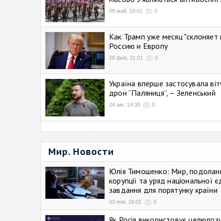
08 май, 19:01
0
Как Трамп уже месяц "склоняет 
Россию и Европу
20 фев, 21:01
0
Україна вперше застосувала віт
дрон “Паляниця”, – Зеленський
24 авг, 14:30
0
Мир. Новости
Юлія Тимошенко: Мир, подолан
корупції та уряд національної є
завдання для порятунку країни
03 янв, 16:01
0
Як Росія використовує целюлоз