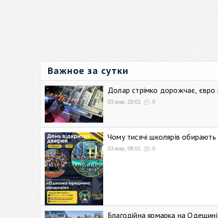
Важное за сутки
Долар стрімко дорожчає, євро
03 мар, 20:01
0
Чому тисячі школярів обирают
03 мар, 08:01
0
Благодійна ярмарка на Одещині