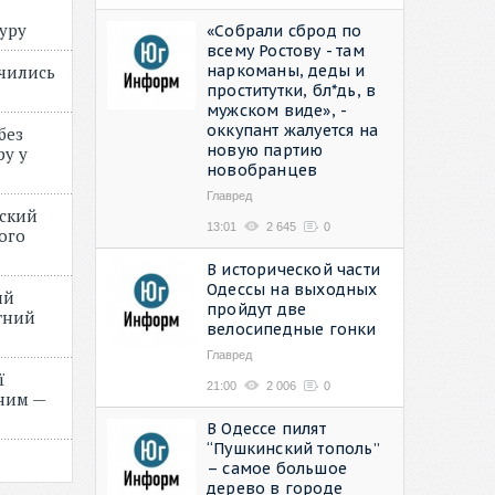
туру
«Собрали сброд по
всему Ростову - там
наркоманы, деды и
учились
проститутки, бл*дь, в
мужском виде», -
оккупант жалуется на
без
новую партию
ру у
новобранцев
Главред
нский
13:01
2 645
0
ого
»
В исторической части
Одессы на выходных
ий
пройдут две
етний
велосипедные гонки
Главред
ї
21:00
2 006
0
ним —
В Одессе пилят
“Пушкинский тополь”
– самое большое
дерево в городе