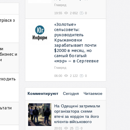
Главред
19:55
2 652
0
рівся з
«Золотые»
сельсоветы:
руководитель
Крыжановки
зарабатывает почти
ии
$2000 в месяц, но
бизнес и
самый богатый
и
«мэр» — в Сергеевке
Главред
06:00
2 122
0
реходить
Комментируют
Сегодня
Читаемое
На Одещині затримали
льтати
організатора схеми
втечі за кордон та його
клієнта-військового
20:01
25
0