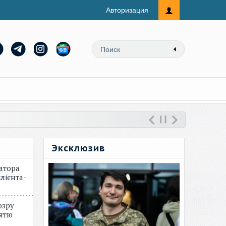
Авторизация
Эксклюзив
атора
лієнта-
озру
зятю