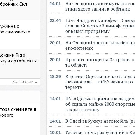
На Одещині судитимуть інжене
Збройних Сил
14:01
вини якого загинув робітник
13-й Чилдрен Кинофест: Самы
22:44
большой детский кинофестива
мужчина с
объявил программу
бе самоувечье
На Одещині зростає кількість 
20:01
екосистемах
дожник Гидо
Прогноз погоди на 25 травня в
20:01
авку и артобъекты
та області
В центре Одессы ночью взорва
18:29
автомобиль — в СБУ заявили о
Все новости →
теракте
НУ «Одеська юридична академ
14:01
об’єднала майже 2000 спортсме
тора схеми втечі
закритті сезону
ькового
В Одесі вибухнув автомобіль (
14:01
Ужасная ночь разрушений в Ки
10:01