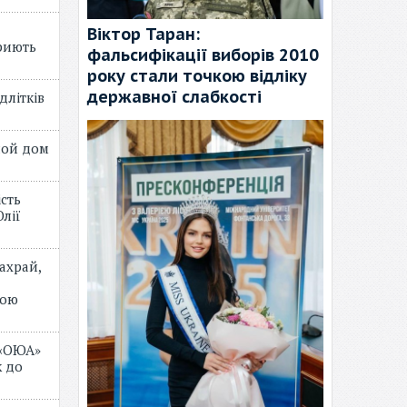
Віктор Таран:
риють
фальсифікації виборів 2010
року стали точкою відліку
державної слабкості
длітків
лой дом
ість
лії
ахрай,
мою
 «ОЮА»
 до