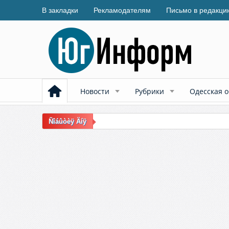
В закладки
Рекламодателям
Письмо в редакци
Новости
Рубрики
Одесская о
Ñîáûòèÿ Äíÿ