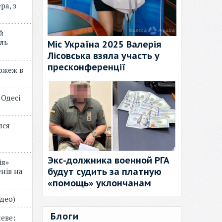
ра, з
й
ль
Міс Україна 2025 Валерія
Лісовська взяла участь у
пресконференції
пожеж в
 Одесі
лся
Экс-должника военной РГА
ія»
будут судить за платную
нів на
«помощь» уклончанам
відео)
Блоги
еве: