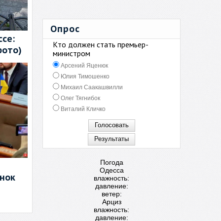
Опрос
се:
Кто должен стать премьер-
фото)
министром
Арсений Яценюк
Юлия Тимошенко
Михаил Саакашвилли
Олег Тягнибок
Виталий Кличко
Погода
Одесса
енок
влажность:
давление:
ветер:
Арциз
влажность:
давление: