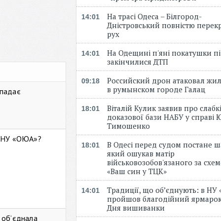
На трасі Одеса – Білгород-
14:01
Дністровський повністю перек
рух
На Одещині п'яні покатушки пі
14:01
закінчилися ДТП
Российский дрон атаковал жи
09:18
в румынском городе Галац
 падає
Віталій Кулик заявив про слабк
18:01
доказової бази НАБУ у справі Ю
Тимошенко
ь НУ «ОЮА»?
В Одесі перед судом постане ш
18:01
який ошукав матір
військовозобов'язаного за схе
«Ваш син у ТЦК»
Традиції, що об’єднують: в НУ
14:01
пройшов благодійний ярмарок
Дня вишиванки
 об’єднала